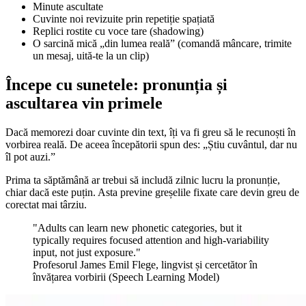
Minute ascultate
Cuvinte noi revizuite prin repetiție spațiată
Replici rostite cu voce tare (shadowing)
O sarcină mică „din lumea reală” (comandă mâncare, trimite
un mesaj, uită-te la un clip)
Începe cu sunetele: pronunția și
ascultarea vin primele
Dacă memorezi doar cuvinte din text, îți va fi greu să le recunoști în
vorbirea reală. De aceea începătorii spun des: „Știu cuvântul, dar nu
îl pot auzi.”
Prima ta săptămână ar trebui să includă zilnic lucru la pronunție,
chiar dacă este puțin. Asta previne greșelile fixate care devin greu de
corectat mai târziu.
"Adults can learn new phonetic categories, but it
typically requires focused attention and high-variability
input, not just exposure."
Profesorul James Emil Flege, lingvist și cercetător în
învățarea vorbirii (Speech Learning Model)