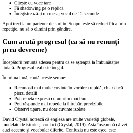
Citește cu voce tare
Fă shadowing pe o replică
Înregistrează-ți un mesaj vocal de 15 secunde
Apoi treci la un partener de sprijin. Scopul este să reduci frica prin
repetiție, nu să o elimini prin gândire.
Cum arată progresul (ca să nu renunți
prea devreme)
Începătorii renunță adesea pentru că se așteaptă la îmbunătățire
liniară. Progresul real este inegal.
În prima lună, caută aceste semne:
Recunoști mai multe cuvinte în vorbirea rapidă, chiar dacă
pierzi detalii
Poți repeta expresii cu un ritm mai bun
Poți răspunde mai repede la întrebări previzibile
Observi tipare, nu doar cuvinte izolate
David Crystal notează că engleza are multe varietăți globale,
modelate de istorie și contact (Crystal, 2019). Asta înseamnă că vei
auzi accente și vocabular diferite. Confuzia nu este eșec, este