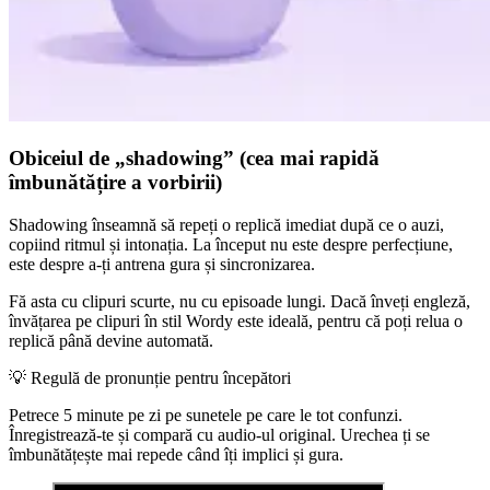
Obiceiul de „shadowing” (cea mai rapidă
îmbunătățire a vorbirii)
Shadowing înseamnă să repeți o replică imediat după ce o auzi,
copiind ritmul și intonația. La început nu este despre perfecțiune,
este despre a-ți antrena gura și sincronizarea.
Fă asta cu clipuri scurte, nu cu episoade lungi. Dacă înveți engleză,
învățarea pe clipuri în stil Wordy este ideală, pentru că poți relua o
replică până devine automată.
💡
Regulă de pronunție pentru începători
Petrece 5 minute pe zi pe sunetele pe care le tot confunzi.
Înregistrează-te și compară cu audio-ul original. Urechea ți se
îmbunătățește mai repede când îți implici și gura.