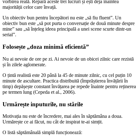
vorbirea reală. Repară aceste trei lucruri și ești deja înaintea
majorității celor care învață.
Un obiectiv bun pentru începători nu este „să fiu fluent”. Un
obiectiv bun este „să pot purta o conversație de două minute despre
mine” sau „să înțeleg ideea principală a unei scene scurte dintr-un
serial”.
Folosește „doza minimă eficientă”
Nu ai nevoie de ore pe zi. Ai nevoie de un obicei zilnic care rezistă
și în zilele aglomerate.
O țintă realistă este 20 până la 45 de minute zilnic, cu cel puțin 10
minute de ascultare. Practica distribuită (împrăștierea învățării în
timp) depășește constant învățarea pe repede înainte pentru reținerea
pe termen lung (Cepeda et al., 2006).
Urmărește inputurile, nu stările
Motivația nu este de încredere, mai ales în săptămâna a doua.
Urmărește ce ai făcut, nu cât de inspirat te-ai simțit.
O listă săptămânală simplă funcționează: