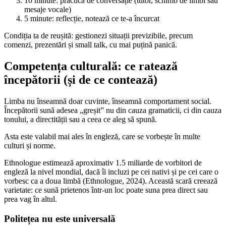
10 minute: practică de conversație (tutor, schimb de limbi sau
mesaje vocale)
5 minute: reflecție, notează ce te-a încurcat
Condiția ta de reușită: gestionezi situații previzibile, precum
comenzi, prezentări și small talk, cu mai puțină panică.
Competența culturală: ce ratează
începătorii (și de ce contează)
Limba nu înseamnă doar cuvinte, înseamnă comportament social.
Începătorii sună adesea „greșit” nu din cauza gramaticii, ci din cauza
tonului, a directității sau a ceea ce aleg să spună.
Asta este valabil mai ales în engleză, care se vorbește în multe
culturi și norme.
Ethnologue estimează aproximativ 1.5 miliarde de vorbitori de
engleză la nivel mondial, dacă îi incluzi pe cei nativi și pe cei care o
vorbesc ca a doua limbă (Ethnologue, 2024). Această scară creează
varietate: ce sună prietenos într-un loc poate suna prea direct sau
prea vag în altul.
Politețea nu este universală