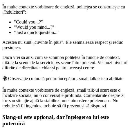
În multe contexte vorbitoare de engleză, politețea se construiește cu
„îndulcitori”:
"Could you...?"
"Would you mind...?"
"Just a quick question..."
Acestea nu sunt „cuvinte în plus”. Ele semnalează respect și reduc
presiunea.
Dacă vrei să auzi cum se schimbă politețea în funcție de context,
uită-te la scene de la serviciu vs scene între prieteni. Vei auzi niveluri
diferite de directitate, chiar și pentru aceeași cerere.
🌍
Observație culturală pentru începători: small talk este o abilitate
În multe contexte vorbitoare de engleză, small talk-ul scurt este o
încălzire socială, nu o conversație profundă. Comentariile despre zi,
loc sau situație ajută la stabilirea unei atmosfere prietenoase. Nu
trebuie să fii ingenios, trebuie să fii prezent și să răspunzi.
Slang-ul este opțional, dar înțelegerea lui este
puternică