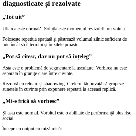
diagnosticate și rezolvate
„Tot uit”
Uitarea este normală. Soluția este momentul revizuirii, nu voința.
Folosește repetiția spațiată și păstrează volumul zilnic suficient de
mic încât să îl termini și în zilele proaste.
„Pot să citesc, dar nu pot să înțeleg”
Asta este o problemă de segmentare la ascultare. Vorbirea nu este
separată în granițe clare între cuvinte.
Rezolvă cu reluare și shadowing. Creierul tău învață să grupeze
sunetele în cuvinte prin expunere repetată la aceeași replică.
„Mi-e frică să vorbesc”
Și asta este normal. Vorbitul este o abilitate de performanță plus risc
social.
Începe cu output cu miză mică: