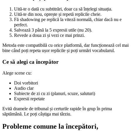
Uită-te o dată cu subtitrări, doar ca să înțelegi situația.
Uită-te din nou, oprește și repetă replicile cheie.
Fă shadowing pe replică la viteză normală, chiar dacă nu e
perfect.
Salvează 3 până la 5 expresii utile (nu 20).
Revede a doua zi și vezi ce mai prinzi.
Metoda este compatibilă cu orice platformă, dar funcționează cel mai
bine când poți repeta ușor replicile și poți urmări vocabularul.
Ce să alegi ca începător
Alege scene cu:
Doi vorbitori
Audio clar
Subiecte de zi cu zi (planuri, scuze, saluturi)
Expresii repetate
Evită dramele de tribunal și certurile rapide în grup în prima
săptămână. Le poți câștiga mai târziu.
Probleme comune la începători,