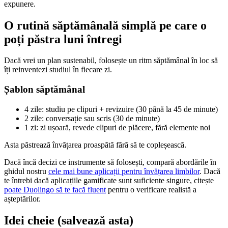
expunere.
O rutină săptămânală simplă pe care o
poți păstra luni întregi
Dacă vrei un plan sustenabil, folosește un ritm săptămânal în loc să
îți reinventezi studiul în fiecare zi.
Șablon săptămânal
4 zile: studiu pe clipuri + revizuire (30 până la 45 de minute)
2 zile: conversație sau scris (30 de minute)
1 zi: zi ușoară, revede clipuri de plăcere, fără elemente noi
Asta păstrează învățarea proaspătă fără să te copleșească.
Dacă încă decizi ce instrumente să folosești, compară abordările în
ghidul nostru
cele mai bune aplicații pentru învățarea limbilor
. Dacă
te întrebi dacă aplicațiile gamificate sunt suficiente singure, citește
poate Duolingo să te facă fluent
pentru o verificare realistă a
așteptărilor.
Idei cheie (salvează asta)