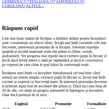
GERMANĂ
🇮🇹
ITALIANĂ
🇯🇵
JAPONEZĂ
🇰🇷
COREEANĂ
+
ALTELE...
Răspuns rapid
Cele mai bune sfaturi de învățare a limbilor străine pentru începători
sunt: construiește un obicei zilnic, învață mai întâi cuvintele cele mai
frecvente, antrenează pronunția de la început, folosește repetiția
spațiată și ascultă materiale reale din prima zi (filme, seriale,
podcasturi). Vei progresa mai repede dacă exersezi puțin în fiecare zi
decât dacă înveți intens o dată pe săptămână și dacă te concentrezi
pe expresii pe care chiar le poți folosi în conversații reale.
Învățarea unei limbi ca începător funcționează cel mai bine când
urmezi un sistem simplu: exersezi puțin în fiecare zi, înveți mai întâi
cuvinte și expresii cu frecvență mare, îți antrenezi pronunția devreme
și primești input real de ascultare din prima zi. Dacă faci asta timp de
30 de zile, vei simți un progres măsurabil în înțelegere și încredere,
chiar dacă pornești de la zero.
Engleză
Pronunție
Formalitate