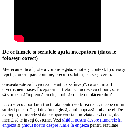
De ce filmele și serialele ajută începătorii (dacă le
folosești corect)
Media autentică îți oferă vorbire legată, emoție și context. Îți oferă și
repetiția unor tipare comune, precum saluturi, scuze și cereri.
Greșeala este să încerci să „te uiți ca să înveți”, ca și cum ar fi
divertisment pasiv. Începătorii ar trebui să lucreze cu clipuri, să reia,
să vorbească împreună cu ele, apoi să se uite de plăcere după.
Dacă vrei o abordare structurată pentru vorbirea reală, începe cu un
subiect pe care îl știi deja în engleză, apoi mapează limba pe el. De
exemplu, numerele și datele apar constant în viața de zi cu zi, deci
merită să le înveți devreme. Vezi
ghidul nostru despre numerele în
engleză
și
ghidul nostru despre lunile în engleză
pentru rezultate