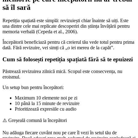
să îl sară
Repetiția spațiată este simplă: revizuiești chiar înainte să uiți. Este
una dintre cele mai replicate descoperiri din știința învățării pentru
memoria verbală (Cepeda et al., 2006).
Începătorii beneficiază pentru că creierul tău vede totul pentru prima
dată. Fără revizuire, vei simți că „o iei mereu de la capăt”.
Cum să folosești repetiția spațiată fără să te epuizezi
Păstrează revizuirea zilnică mică. Scopul este consecvența, nu
eroismul.
Un setup bun pentru începători:
Maximum 10 elemente noi pe zi
10 până la 15 minute de revizuire
Prioritizează expresiile cu audio
⚠️
Greșeală comună la începători
Nu adăuga fiecare cuvânt nou pe care îl vezi în setul tău de