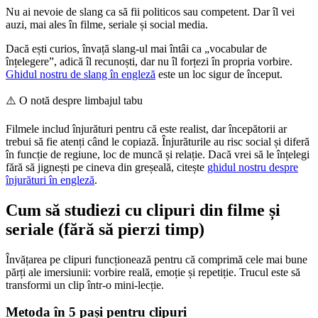
Nu ai nevoie de slang ca să fii politicos sau competent. Dar îl vei
auzi, mai ales în filme, seriale și social media.
Dacă ești curios, învață slang-ul mai întâi ca „vocabular de
înțelegere”, adică îl recunoști, dar nu îl forțezi în propria vorbire.
Ghidul nostru de slang în engleză
este un loc sigur de început.
⚠️
O notă despre limbajul tabu
Filmele includ înjurături pentru că este realist, dar începătorii ar
trebui să fie atenți când le copiază. Înjurăturile au risc social și diferă
în funcție de regiune, loc de muncă și relație. Dacă vrei să le înțelegi
fără să jignești pe cineva din greșeală, citește
ghidul nostru despre
înjurături în engleză
.
Cum să studiezi cu clipuri din filme și
seriale (fără să pierzi timp)
Învățarea pe clipuri funcționează pentru că comprimă cele mai bune
părți ale imersiunii: vorbire reală, emoție și repetiție. Trucul este să
transformi un clip într-o mini-lecție.
Metoda în 5 pași pentru clipuri