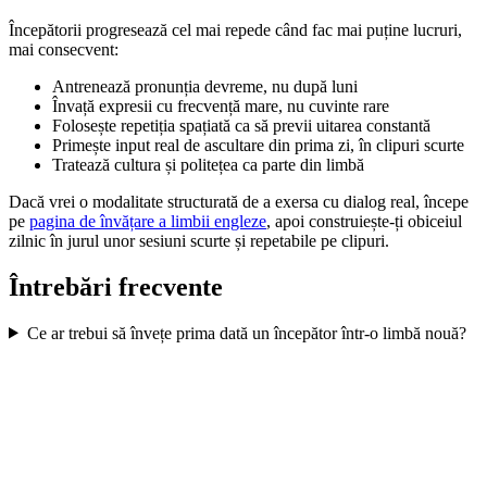
Începătorii progresează cel mai repede când fac mai puține lucruri,
mai consecvent:
Antrenează pronunția devreme, nu după luni
Învață expresii cu frecvență mare, nu cuvinte rare
Folosește repetiția spațiată ca să previi uitarea constantă
Primește input real de ascultare din prima zi, în clipuri scurte
Tratează cultura și politețea ca parte din limbă
Dacă vrei o modalitate structurată de a exersa cu dialog real, începe
pe
pagina de învățare a limbii engleze
, apoi construiește-ți obiceiul
zilnic în jurul unor sesiuni scurte și repetabile pe clipuri.
Întrebări frecvente
Ce ar trebui să învețe prima dată un începător într-o limbă nouă?