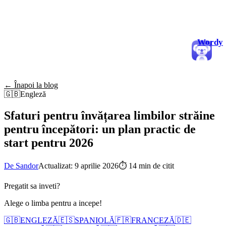
Wordy
← Înapoi la blog
🇬🇧
Engleză
Sfaturi pentru învățarea limbilor străine
pentru începători: un plan practic de
start pentru 2026
De Sandor
Actualizat: 9 aprilie 2026
⏱
14 min de citit
Pregatit sa inveti?
Alege o limba pentru a incepe!
🇬🇧
ENGLEZĂ
🇪🇸
SPANIOLĂ
🇫🇷
FRANCEZĂ
🇩🇪