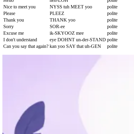
Hello
heh-LOH
polite
Nice to meet you
NYSS tuh MEET yoo
polite
Please
PLEEZ
polite
Thank you
THANK yoo
polite
Sorry
SOR-ee
polite
Excuse me
ik-SKYOOZ mee
polite
I don't understand
eye DOHNT un-der-STAND
polite
Can you say that again?
kan yoo SAY that uh-GEN
polite