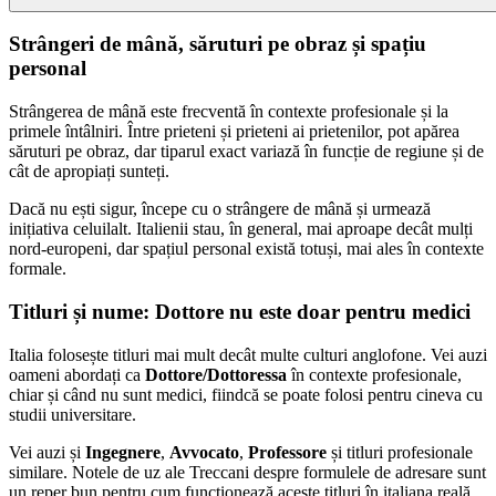
Strângeri de mână, săruturi pe obraz și spațiu
personal
Strângerea de mână este frecventă în contexte profesionale și la
primele întâlniri. Între prieteni și prieteni ai prietenilor, pot apărea
săruturi pe obraz, dar tiparul exact variază în funcție de regiune și de
cât de apropiați sunteți.
Dacă nu ești sigur, începe cu o strângere de mână și urmează
inițiativa celuilalt. Italienii stau, în general, mai aproape decât mulți
nord-europeni, dar spațiul personal există totuși, mai ales în contexte
formale.
Titluri și nume: Dottore nu este doar pentru medici
Italia folosește titluri mai mult decât multe culturi anglofone. Vei auzi
oameni abordați ca
Dottore/Dottoressa
în contexte profesionale,
chiar și când nu sunt medici, fiindcă se poate folosi pentru cineva cu
studii universitare.
Vei auzi și
Ingegnere
,
Avvocato
,
Professore
și titluri profesionale
similare. Notele de uz ale Treccani despre formulele de adresare sunt
un reper bun pentru cum funcționează aceste titluri în italiana reală