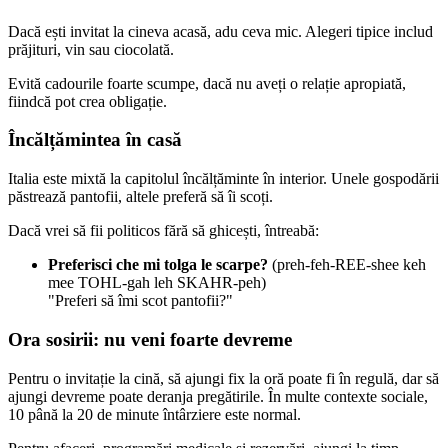
Dacă ești invitat la cineva acasă, adu ceva mic. Alegeri tipice includ
prăjituri, vin sau ciocolată.
Evită cadourile foarte scumpe, dacă nu aveți o relație apropiată,
fiindcă pot crea obligație.
Încălțămintea în casă
Italia este mixtă la capitolul încălțăminte în interior. Unele gospodării
păstrează pantofii, altele preferă să îi scoți.
Dacă vrei să fii politicos fără să ghicești, întreabă:
Preferisci che mi tolga le scarpe?
(preh-feh-REE-shee keh
mee TOHL-gah leh SKAHR-peh)
"Preferi să îmi scot pantofii?"
Ora sosirii: nu veni foarte devreme
Pentru o invitație la cină, să ajungi fix la oră poate fi în regulă, dar să
ajungi devreme poate deranja pregătirile. În multe contexte sociale,
10 până la 20 de minute întârziere este normal.