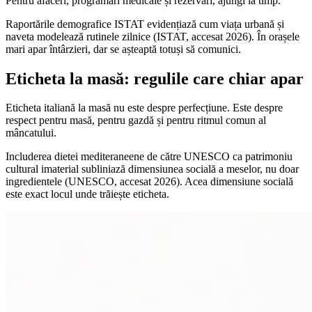
Pentru afaceri, programări medicale și rezervări, ajungi la timp.
Raportările demografice ISTAT evidențiază cum viața urbană și
naveta modelează rutinele zilnice (ISTAT, accesat 2026). În orașele
mari apar întârzieri, dar se așteaptă totuși să comunici.
Eticheta la masă: regulile care chiar apar
Eticheta italiană la masă nu este despre perfecțiune. Este despre
respect pentru masă, pentru gazdă și pentru ritmul comun al
mâncatului.
Includerea dietei mediteraneene de către UNESCO ca patrimoniu
cultural imaterial subliniază dimensiunea socială a meselor, nu doar
ingredientele (UNESCO, accesat 2026). Acea dimensiune socială
este exact locul unde trăiește eticheta.