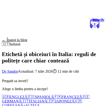
Wordy
← Înapoi la blog
🇮🇹
Italiană
Etichetă și obiceiuri în Italia: reguli de
politețe care chiar contează
De Sandor
Actualizat: 7 iulie 2026
⏱
12 min de citit
Pregatit sa inveti?
Alege o limba pentru a incepe!
🇬🇧
ENGLEZĂ
🇪🇸
SPANIOLĂ
🇫🇷
FRANCEZĂ
🇩🇪
GERMANĂ
🇮🇹
ITALIANĂ
🇯🇵
JAPONEZĂ
🇰🇷
COREEANĂ
+
ALTELE...