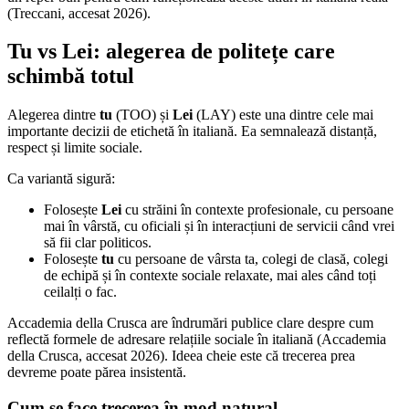
(Treccani, accesat 2026).
Tu vs Lei: alegerea de politețe care
schimbă totul
Alegerea dintre
tu
(TOO) și
Lei
(LAY) este una dintre cele mai
importante decizii de etichetă în italiană. Ea semnalează distanță,
respect și limite sociale.
Ca variantă sigură:
Folosește
Lei
cu străini în contexte profesionale, cu persoane
mai în vârstă, cu oficiali și în interacțiuni de servicii când vrei
să fii clar politicos.
Folosește
tu
cu persoane de vârsta ta, colegi de clasă, colegi
de echipă și în contexte sociale relaxate, mai ales când toți
ceilalți o fac.
Accademia della Crusca are îndrumări publice clare despre cum
reflectă formele de adresare relațiile sociale în italiană (Accademia
della Crusca, accesat 2026). Ideea cheie este că trecerea prea
devreme poate părea insistentă.
Cum se face trecerea în mod natural