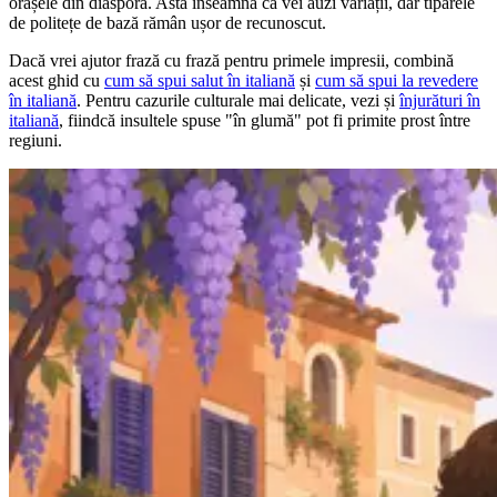
orașele din diaspora. Asta înseamnă că vei auzi variații, dar tiparele
de politețe de bază rămân ușor de recunoscut.
Dacă vrei ajutor frază cu frază pentru primele impresii, combină
acest ghid cu
cum să spui salut în italiană
și
cum să spui la revedere
în italiană
. Pentru cazurile culturale mai delicate, vezi și
înjurături în
italiană
, fiindcă insultele spuse "în glumă" pot fi primite prost între
regiuni.