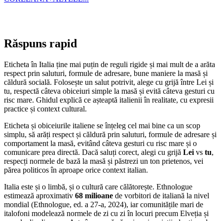
Răspuns rapid
Eticheta în Italia ține mai puțin de reguli rigide și mai mult de a arăta
respect prin saluturi, formule de adresare, bune maniere la masă și
căldură socială. Folosește un salut potrivit, alege cu grijă între Lei și
tu, respectă câteva obiceiuri simple la masă și evită câteva gesturi cu
risc mare. Ghidul explică ce așteaptă italienii în realitate, cu expresii
practice și context cultural.
Eticheta și obiceiurile italiene se înțeleg cel mai bine ca un scop
simplu, să arăți respect și căldură prin saluturi, formule de adresare și
comportament la masă, evitând câteva gesturi cu risc mare și o
comunicare prea directă. Dacă saluți corect, alegi cu grijă
Lei
vs
tu
,
respecți normele de bază la masă și păstrezi un ton prietenos, vei
părea politicos în aproape orice context italian.
Italia este și o limbă, și o cultură care călătorește. Ethnologue
estimează aproximativ
68 milioane
de vorbitori de italiană la nivel
mondial (Ethnologue, ed. a 27-a, 2024), iar comunitățile mari de
italofoni modelează normele de zi cu zi în locuri precum Elveția și