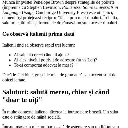
Munca lingvistei Penelope Brown despre strategiile de politețe
(împreună cu Stephen Levinson,
Politeness: Some Universals in
Language Usage
, Cambridge University Press) este utilă aici,
oamenii își protejează reciproc "fața" prin mici ritualuri. În Italia,
saluturile, titlurile și formulele de rămas-bun sunt aceste ritualuri.
Ce observă italienii prima dată
Italienii tind să observe rapid trei lucruri:
Ai salutat corect când ai ajuns?
Ai ales nivelul potrivit de adresare (tu vs Lei)?
Te-ai comportat adecvat la masă?
Dacă le faci bine, greșelile mici de gramatică sau accent sunt de
obicei iertate.
Saluturi: salută mereu, chiar și când
"doar te uiți"
În multe contexte italiene, tăcerea la intrare pare bruscă. Un salut
este o strângere de mână socială.
Într-un magazin mic, un bar, o sală de așteptare sau un lift într-un