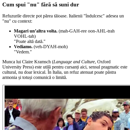
Cum spui "nu" fără să suni dur
Refuzurile directe pot părea tăioase. Italienii "îndulcesc" adesea un
"nu" cu context:
Magari un’altra volta.
(mah-GAH-ree oon-AHL-trah
VOHL-tah)
"Poate altă dată."
Vediamo.
(veh-DYAH-moh)
"Vedem."
Munca lui Claire Kramsch (
Language and Culture
, Oxford
University Press) este utilă pentru cursanți aici, sensul pragmatic este
cultural, nu doar lexical. În Italia, un refuz atenuat poate păstra
armonia și totuși comunică o limită.