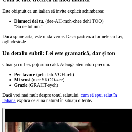
Este obișnuit ca un italian să invite explicit schimbarea:
Diamoci del tu.
(dee-AH-moh-chee dehl TOO)
"Să ne tutuim."
Dacă spune asta, este undă verde. Dacă păstrează formele cu Lei,
oglindește-le.
Un detaliu subtil: Lei este gramatică, dar și ton
Chiar și cu Lei, poți suna cald. Adaugă atenuatori precum:
Per favore
(pehr fah-VOH-reh)
Mi scusi
(mee SKOO-zee)
Grazie
(GRAHT-syeh)
Dacă vrei mai mult despre tonul salutului,
cum să spui salut în
italiană
explică ce sună natural în situații diferite.