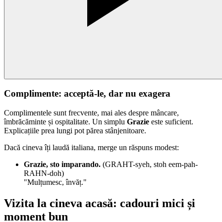
Complimente: acceptă-le, dar nu exagera
Complimentele sunt frecvente, mai ales despre mâncare,
îmbrăcăminte și ospitalitate. Un simplu
Grazie
este suficient.
Explicațiile prea lungi pot părea stânjenitoare.
Dacă cineva îți laudă italiana, merge un răspuns modest:
Grazie, sto imparando.
(GRAHT-syeh, stoh eem-pah-
RAHN-doh)
"Mulțumesc, învăț."
Vizita la cineva acasă: cadouri mici și
moment bun