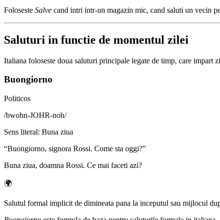
Foloseste
Salve
cand intri intr-un magazin mic, cand saluti un vecin pe 
Saluturi in functie de momentul zilei
Italiana foloseste doua saluturi principale legate de timp, care impart 
Buongiorno
Politicos
/
bwohn-JOHR-noh
/
Sens literal
:
Buna ziua
“
Buongiorno, signora Rossi. Come sta oggi?
”
Buna ziua, doamna Rossi. Ce mai faceti azi?
🌍
Salutul formal implicit de dimineata pana la inceputul sau mijlocul dupa-
Buongiorno
este formula de baza pentru saluturile formale in italian