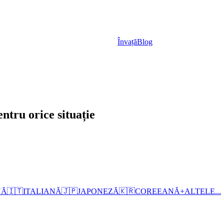
Învață
Blog
ntru orice situație
NĂ
🇮🇹
ITALIANĂ
🇯🇵
JAPONEZĂ
🇰🇷
COREEANĂ
+
ALTELE...