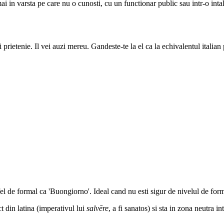
i in varsta pe care nu o cunosti, cu un functionar public sau intr-o intal
rietenie. Il vei auzi mereu. Gandeste-te la el ca la echivalentul italian
 fel de formal ca 'Buongiorno'. Ideal cand nu esti sigur de nivelul de form
ct din latina (imperativul lui
salvēre
, a fi sanatos) si sta in zona neutra in