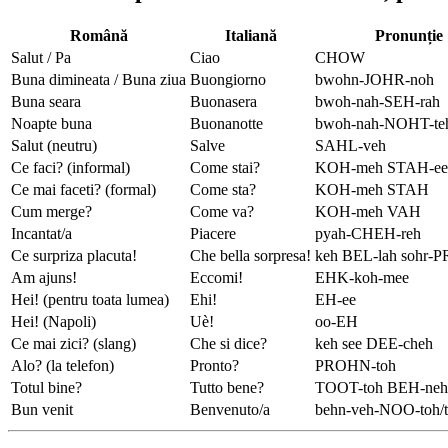
Română
Italiană
Pronunție
Salut / Pa
Ciao
CHOW
Buna dimineata / Buna ziua
Buongiorno
bwohn-JOHR-noh
Buna seara
Buonasera
bwoh-nah-SEH-rah
Noapte buna
Buonanotte
bwoh-nah-NOHT-te
Salut (neutru)
Salve
SAHL-veh
Ce faci? (informal)
Come stai?
KOH-meh STAH-ee
Ce mai faceti? (formal)
Come sta?
KOH-meh STAH
Cum merge?
Come va?
KOH-meh VAH
Incantat/a
Piacere
pyah-CHEH-reh
Ce surpriza placuta!
Che bella sorpresa!
keh BEL-lah sohr-
Am ajuns!
Eccomi!
EHK-koh-mee
Hei! (pentru toata lumea)
Ehi!
EH-ee
Hei! (Napoli)
Uè!
oo-EH
Ce mai zici? (slang)
Che si dice?
keh see DEE-cheh
Alo? (la telefon)
Pronto?
PROHN-toh
Totul bine?
Tutto bene?
TOOT-toh BEH-neh
Bun venit
Benvenuto/a
behn-veh-NOO-toh/