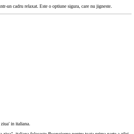
ntr-un cadru relaxat. Este o optiune sigura, care nu jigneste.
iua' in italiana.
 ziua", italiana foloseste
Buongiorno
pentru toata prima parte a zilei.