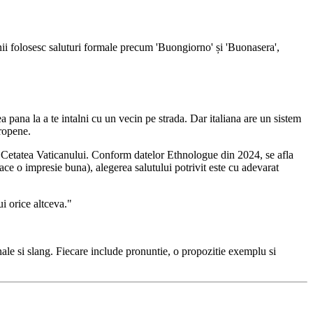
nii folosesc saluturi formale precum 'Buongiorno' și 'Buonasera',
ea pana la a te intalni cu un vecin pe strada. Dar italiana are un sistem
uropene.
 si Cetatea Vaticanului. Conform datelor Ethnologue din 2024, se afla
ace o impresie buna), alegerea salutului potrivit este cu adevarat
ui orice altceva."
nale si slang. Fiecare include pronuntie, o propozitie exemplu si