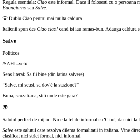
Regula esentiala:
Ciao
este informal. Daca il folosesti cu o persoana ma
Buongiorno
sau
Salve
.
💡
Dublu Ciao pentru mai multa caldura
Italienii spun des
Ciao ciao!
cand isi iau ramas-bun. Adauga caldura si p
Salve
Politicos
/
SAHL-veh
/
Sens literal
:
Sa fii bine (din latina salvēre)
“
Salve, mi scusi, sa dov'è la stazione?
”
Buna, scuzati-ma, stiti unde este gara?
🌍
Salutul perfect de mijloc. Nu e la fel de informal ca 'Ciao', dar nici la
Salve
este salutul care rezolva dilema formalitatii in italiana. Vine dire
clasificat nici strict formal, nici informal.