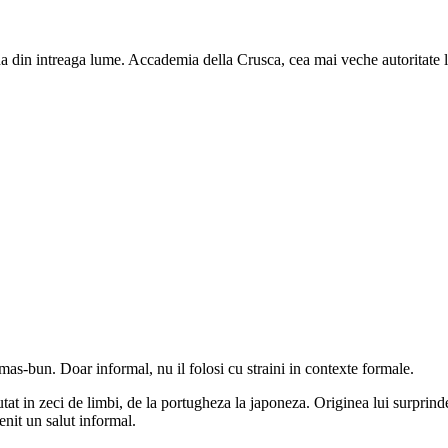
liana din intreaga lume. Accademia della Crusca, cea mai veche autoritate l
mas-bun. Doar informal, nu il folosi cu straini in contexte formale.
tat in zeci de limbi, de la portugheza la japoneza. Originea lui surprin
enit un salut informal.