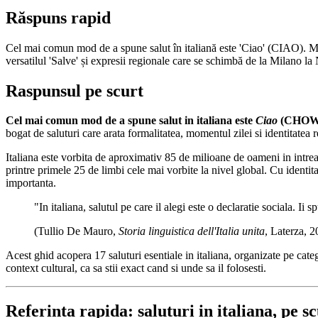
Răspuns rapid
Cel mai comun mod de a spune salut în italiană este 'Ciao' (CIAO). Mer
versatilul 'Salve' și expresii regionale care se schimbă de la Milano la
Raspunsul pe scurt
Cel mai comun mod de a spune salut in italiana este
Ciao
(CHOW
bogat de saluturi care arata formalitatea, momentul zilei si identitatea r
Italiana este vorbita de aproximativ 85 de milioane de oameni in intrea
printre primele 25 de limbi cele mai vorbite la nivel global. Cu identitat
importanta.
"In italiana, salutul pe care il alegi este o declaratie sociala. Ii 
(Tullio De Mauro,
Storia linguistica dell'Italia unita
, Laterza, 2
Acest ghid acopera 17 saluturi esentiale in italiana, organizate pe cate
context cultural, ca sa stii exact cand si unde sa il folosesti.
Referinta rapida: saluturi in italiana, pe s