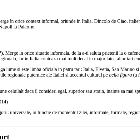
ge în orice context informal, oriunde în Italia. Dincolo de Ciao, italie
 Napoli la Palermo.
).
Merge in orice situatie informala, de la a-ti saluta prietenii la o cafen
egionala, iar in Italia conteaza mai mult decat in majoritatea altor tari e
ga lume si este limba oficiala in patru tari: Italia, Elvetia, San Marino
ile regionale puternice ale Italiei si accentul cultural pe
bella figura
(a f
spune celuilalt daca il consideri egal, superior sau strain, inainte sa mai sp
014)
gorii: universale, in functie de momentul zilei, informale, formale, regio
curt