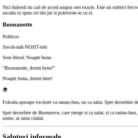
Nici italienii nu cad de acord asupra orei exacte. Este un subiect fre
asculta ce spun cei din jur si potriveste-te cu ei.
Buonanotte
Politicos
/
bwoh-nah-NOHT-teh
/
Sens literal
:
Noapte buna
“
Buonanotte, dormi bene!
”
Noapte buna, dormi bine!
🌍
Folosita aproape exclusiv ca ramas-bun, nu ca salut. Spre deosebire de '
Spre deosebire de
Buonasera
, care merge si ca salut, si ca ramas-bun
sosire, ar suna ciudat.
Saluturi informale