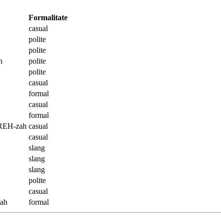
Formalitate
casual
polite
polite
h
polite
polite
casual
formal
casual
formal
PREH-zah
casual
casual
slang
slang
slang
polite
casual
tah
formal