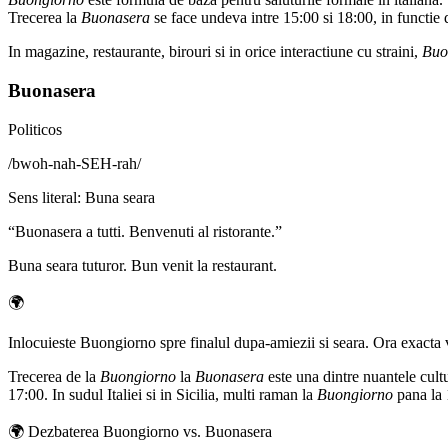
Trecerea la
Buonasera
se face undeva intre 15:00 si 18:00, in functie 
In magazine, restaurante, birouri si in orice interactiune cu straini,
Buo
Buonasera
Politicos
/
bwoh-nah-SEH-rah
/
Sens literal
:
Buna seara
“
Buonasera a tutti. Benvenuti al ristorante.
”
Buna seara tuturor. Bun venit la restaurant.
🌍
Inlocuieste Buongiorno spre finalul dupa-amiezii si seara. Ora exacta
Trecerea de la
Buongiorno
la
Buonasera
este una dintre nuantele cultu
17:00. In sudul Italiei si in Sicilia, multi raman la
Buongiorno
pana la 
🌍
Dezbaterea Buongiorno vs. Buonasera