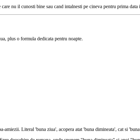
care nu il cunosti bine sau cand intalnesti pe cineva pentru prima data i
ziua, plus o formula dedicata pentru noapte.
amiezii. Literal 'buna ziua', acopera atat 'buna dimineata', cat si 'buna z
a. Spre deosebire de romana, unde spunem "buna dimineata" si apoi "buna