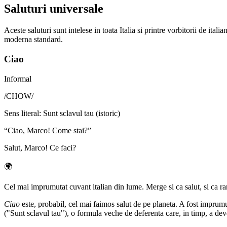
Saluturi universale
Aceste saluturi sunt intelese in toata Italia si printre vorbitorii de ita
moderna standard.
Ciao
Informal
/
CHOW
/
Sens literal
:
Sunt sclavul tau (istoric)
“
Ciao, Marco! Come stai?
”
Salut, Marco! Ce faci?
🌍
Cel mai imprumutat cuvant italian din lume. Merge si ca salut, si ca ra
Ciao
este, probabil, cel mai faimos salut de pe planeta. A fost imprumu
("Sunt sclavul tau"), o formula veche de deferenta care, in timp, a dev