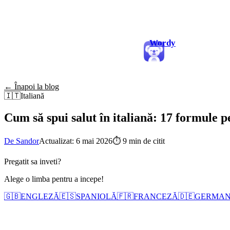
Wordy
← Înapoi la blog
🇮🇹
Italiană
Cum să spui salut în italiană: 17 formule pe
De Sandor
Actualizat: 6 mai 2026
⏱
9 min de citit
Pregatit sa inveti?
Alege o limba pentru a incepe!
🇬🇧
ENGLEZĂ
🇪🇸
SPANIOLĂ
🇫🇷
FRANCEZĂ
🇩🇪
GERMA