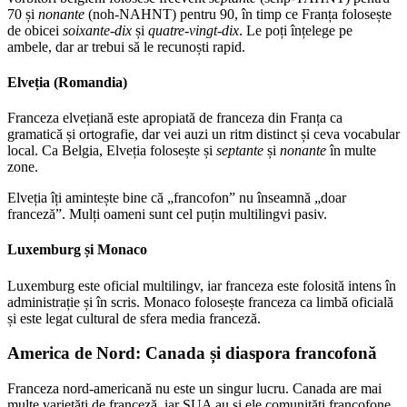
70 și
nonante
(noh-NAHNT) pentru 90, în timp ce Franța folosește
de obicei
soixante-dix
și
quatre-vingt-dix
. Le poți înțelege pe
ambele, dar ar trebui să le recunoști rapid.
Elveția (Romandia)
Franceza elvețiană este apropiată de franceza din Franța ca
gramatică și ortografie, dar vei auzi un ritm distinct și ceva vocabular
local. Ca Belgia, Elveția folosește și
septante
și
nonante
în multe
zone.
Elveția îți amintește bine că „francofon” nu înseamnă „doar
franceză”. Mulți oameni sunt cel puțin multilingvi pasiv.
Luxemburg și Monaco
Luxemburg este oficial multilingv, iar franceza este folosită intens în
administrație și în scris. Monaco folosește franceza ca limbă oficială
și este legat cultural de sfera media franceză.
America de Nord: Canada și diaspora francofonă
Franceza nord-americană nu este un singur lucru. Canada are mai
multe varietăți de franceză, iar SUA au și ele comunități francofone