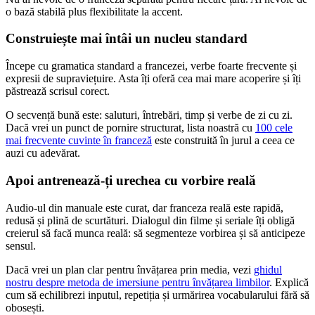
o bază stabilă plus flexibilitate la accent.
Construiește mai întâi un nucleu standard
Începe cu gramatica standard a francezei, verbe foarte frecvente și
expresii de supraviețuire. Asta îți oferă cea mai mare acoperire și îți
păstrează scrisul corect.
O secvență bună este: saluturi, întrebări, timp și verbe de zi cu zi.
Dacă vrei un punct de pornire structurat, lista noastră cu
100 cele
mai frecvente cuvinte în franceză
este construită în jurul a ceea ce
auzi cu adevărat.
Apoi antrenează-ți urechea cu vorbire reală
Audio-ul din manuale este curat, dar franceza reală este rapidă,
redusă și plină de scurtături. Dialogul din filme și seriale îți obligă
creierul să facă munca reală: să segmenteze vorbirea și să anticipeze
sensul.
Dacă vrei un plan clar pentru învățarea prin media, vezi
ghidul
nostru despre metoda de imersiune pentru învățarea limbilor
. Explică
cum să echilibrezi inputul, repetiția și urmărirea vocabularului fără să
obosești.