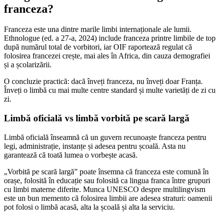
franceza?
Franceza este una dintre marile limbi internaționale ale lumii.
Ethnologue (ed. a 27-a, 2024) include franceza printre limbile de top
după numărul total de vorbitori, iar OIF raportează regulat că
folosirea francezei crește, mai ales în Africa, din cauza demografiei
și a școlarizării.
O concluzie practică: dacă înveți franceza, nu înveți doar Franța.
Înveți o limbă cu mai multe centre standard și multe varietăți de zi cu
zi.
Limbă oficială vs limbă vorbită pe scară largă
Limbă oficială înseamnă că un guvern recunoaște franceza pentru
legi, administrație, instanțe și adesea pentru școală. Asta nu
garantează că toată lumea o vorbește acasă.
„Vorbită pe scară largă” poate însemna că franceza este comună în
orașe, folosită în educație sau folosită ca lingua franca între grupuri
cu limbi materne diferite. Munca UNESCO despre multilingvism
este un bun memento că folosirea limbii are adesea straturi: oamenii
pot folosi o limbă acasă, alta la școală și alta la serviciu.