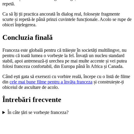
repetă.
Ca să îți ții practica ancorată în dialog real, folosește fragmente
scurte și repetă-le până prinzi cuvintele funcționale. Acolo se rupe de
obicei înțelegerea.
Concluzia finală
Franceza este globală pentru că trăiește în societăți multilingve, nu
pentru că toată lumea o vorbește la fel. Învață un nucleu standard
stabil, apoi antrenează-ți urechea pe mai multe accente și vei putea
folosi franceza confortabil, din Europa până în Africa și Canada.
Când ești gata să exersezi cu vorbire reală, începe cu o listă de filme
din
cele mai bune filme pentru a învăța franceza
și construiește-ți
obiceiul de ascultare de acolo.
Întrebări frecvente
În câte țări se vorbește franceza?