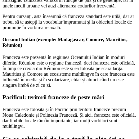
amazighe. Utilizarea variază în funcție de țară și de generație, iar în
unele medii urbane vei auzi alternarea codurilor frecventă.
Pentru cursanți, asta înseamnă că franceza standard este utilă, dar ar
trebui să te aștepți la vocabular împrumutat și la obiceiuri locale de
pronunție în vorbirea relaxată.
Oceanul Indian (exemple: Madagascar, Comore, Mauritius,
Réunion)
Franceza este prezentă în regiunea Oceanului Indian în moduri
diferite. Réunion este o regiune franceză, deci franceza este oficială,
în timp ce creola din Réunion este și ea folosită pe scară largă.
Mauritius și Comore au ecosisteme multilingve în care franceza este
influentă în media și în școlarizare, chiar și atunci când nu este
singura limbă de zi cu zi.
Pacificul: teritorii franceze de peste mări
Franceza este folosită și în Pacific prin teritorii franceze precum
Noua Caledonie și Polinezia Franceză. Și aici, franceza este oficială,
dar limbile locale rămân importante, iar mulți vorbitori sunt
multilingvi.