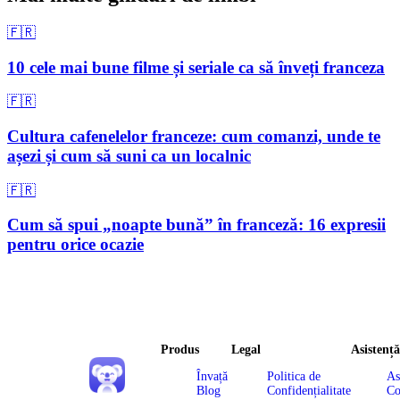
🇫🇷
10 cele mai bune filme și seriale ca să înveți franceza
🇫🇷
Cultura cafenelelor franceze: cum comanzi, unde te
așezi și cum să suni ca un localnic
🇫🇷
Cum să spui „noapte bună” în franceză: 16 expresii
pentru orice ocazie
Produs
Legal
Asistență
Învață
Politica de
As
Blog
Confidențialitate
Co