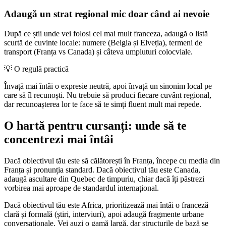
Adaugă un strat regional mic doar când ai nevoie
După ce știi unde vei folosi cel mai mult franceza, adaugă o listă
scurtă de cuvinte locale: numere (Belgia și Elveția), termeni de
transport (Franța vs Canada) și câteva umpluturi colocviale.
💡
O regulă practică
Învață mai întâi o expresie neutră, apoi învață un sinonim local pe
care să îl recunoști. Nu trebuie să produci fiecare cuvânt regional,
dar recunoașterea lor te face să te simți fluent mult mai repede.
O hartă pentru cursanți: unde să te
concentrezi mai întâi
Dacă obiectivul tău este să călătorești în Franța, începe cu media din
Franța și pronunția standard. Dacă obiectivul tău este Canada,
adaugă ascultare din Quebec de timpuriu, chiar dacă îți păstrezi
vorbirea mai aproape de standardul internațional.
Dacă obiectivul tău este Africa, prioritizează mai întâi o franceză
clară și formală (știri, interviuri), apoi adaugă fragmente urbane
conversaționale. Vei auzi o gamă largă, dar structurile de bază se