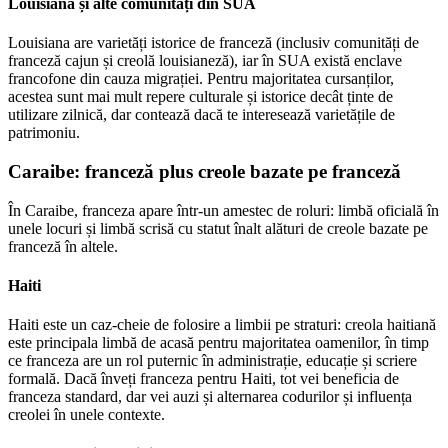
Louisiana și alte comunități din SUA
Louisiana are varietăți istorice de franceză (inclusiv comunități de
franceză cajun și creolă louisianeză), iar în SUA există enclave
francofone din cauza migrației. Pentru majoritatea cursanților,
acestea sunt mai mult repere culturale și istorice decât ținte de
utilizare zilnică, dar contează dacă te interesează varietățile de
patrimoniu.
Caraibe: franceză plus creole bazate pe franceză
În Caraibe, franceza apare într-un amestec de roluri: limbă oficială în
unele locuri și limbă scrisă cu statut înalt alături de creole bazate pe
franceză în altele.
Haiti
Haiti este un caz-cheie de folosire a limbii pe straturi: creola haitiană
este principala limbă de acasă pentru majoritatea oamenilor, în timp
ce franceza are un rol puternic în administrație, educație și scriere
formală. Dacă înveți franceza pentru Haiti, tot vei beneficia de
franceza standard, dar vei auzi și alternarea codurilor și influența
creolei în unele contexte.