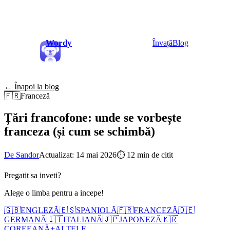
Wordy
Învață
Blog
← Înapoi la blog
🇫🇷
Franceză
Țări francofone: unde se vorbește
franceza (și cum se schimbă)
De Sandor
Actualizat: 14 mai 2026
⏱
12 min de citit
Pregatit sa inveti?
Alege o limba pentru a incepe!
🇬🇧
ENGLEZĂ
🇪🇸
SPANIOLĂ
🇫🇷
FRANCEZĂ
🇩🇪
GERMANĂ
🇮🇹
ITALIANĂ
🇯🇵
JAPONEZĂ
🇰🇷
COREEANĂ
+
ALTELE...