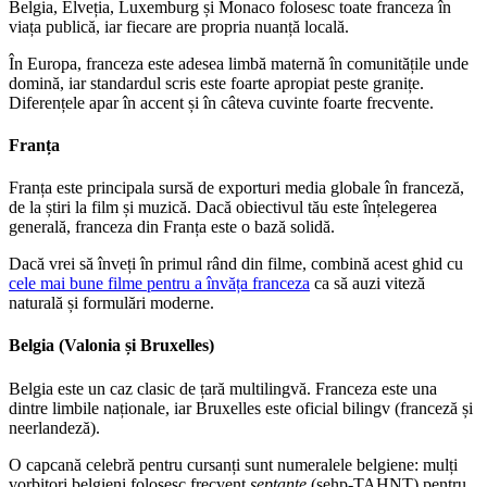
Belgia, Elveția, Luxemburg și Monaco folosesc toate franceza în
viața publică, iar fiecare are propria nuanță locală.
În Europa, franceza este adesea limbă maternă în comunitățile unde
domină, iar standardul scris este foarte apropiat peste granițe.
Diferențele apar în accent și în câteva cuvinte foarte frecvente.
Franța
Franța este principala sursă de exporturi media globale în franceză,
de la știri la film și muzică. Dacă obiectivul tău este înțelegerea
generală, franceza din Franța este o bază solidă.
Dacă vrei să înveți în primul rând din filme, combină acest ghid cu
cele mai bune filme pentru a învăța franceza
ca să auzi viteză
naturală și formulări moderne.
Belgia (Valonia și Bruxelles)
Belgia este un caz clasic de țară multilingvă. Franceza este una
dintre limbile naționale, iar Bruxelles este oficial bilingv (franceză și
neerlandeză).
O capcană celebră pentru cursanți sunt numeralele belgiene: mulți
vorbitori belgieni folosesc frecvent
septante
(sehp-TAHNT) pentru