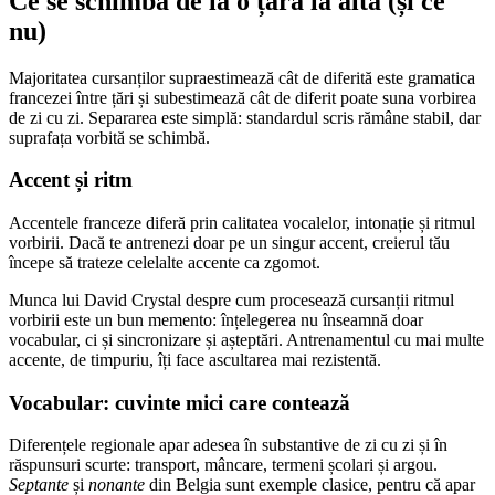
Ce se schimbă de la o țară la alta (și ce
nu)
Majoritatea cursanților supraestimează cât de diferită este gramatica
francezei între țări și subestimează cât de diferit poate suna vorbirea
de zi cu zi. Separarea este simplă: standardul scris rămâne stabil, dar
suprafața vorbită se schimbă.
Accent și ritm
Accentele franceze diferă prin calitatea vocalelor, intonație și ritmul
vorbirii. Dacă te antrenezi doar pe un singur accent, creierul tău
începe să trateze celelalte accente ca zgomot.
Munca lui David Crystal despre cum procesează cursanții ritmul
vorbirii este un bun memento: înțelegerea nu înseamnă doar
vocabular, ci și sincronizare și așteptări. Antrenamentul cu mai multe
accente, de timpuriu, îți face ascultarea mai rezistentă.
Vocabular: cuvinte mici care contează
Diferențele regionale apar adesea în substantive de zi cu zi și în
răspunsuri scurte: transport, mâncare, termeni școlari și argou.
Septante
și
nonante
din Belgia sunt exemple clasice, pentru că apar