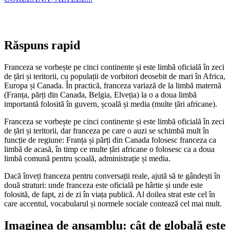
Răspuns rapid
Franceza se vorbește pe cinci continente și este limbă oficială în zeci
de țări și teritorii, cu populații de vorbitori deosebit de mari în Africa,
Europa și Canada. În practică, franceza variază de la limbă maternă
(Franța, părți din Canada, Belgia, Elveția) la o a doua limbă
importantă folosită în guvern, școală și media (multe țări africane).
Franceza se vorbește pe cinci continente și este limbă oficială în zeci
de țări și teritorii, dar franceza pe care o auzi se schimbă mult în
funcție de regiune: Franța și părți din Canada folosesc franceza ca
limbă de acasă, în timp ce multe țări africane o folosesc ca a doua
limbă comună pentru școală, administrație și media.
Dacă înveți franceza pentru conversații reale, ajută să te gândești în
două straturi: unde franceza este oficială pe hârtie și unde este
folosită, de fapt, zi de zi în viața publică. Al doilea strat este cel în
care accentul, vocabularul și normele sociale contează cel mai mult.
Imaginea de ansamblu: cât de globală este