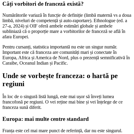
Câți vorbitori de franceză există?
Numărătorile variază în funcție de definiție (limbă maternă vs a doua
limbă, niveluri de competență și auto-raportare). Ethnologue (ed. a
27-a, 2024) și OIF oferă ambele estimări globale și ambele
subliniază că o proporție mare a vorbitorilor de franceză se află în
afara Europei.
Pentru cursanți, statistica importantă nu este un singur număr.
Important este că franceza are comunități mari și conectate în
Europa, Africa și America de Nord, plus o prezență semnificativă în
Caraibe, Oceanul Indian și Pacific.
Unde se vorbește franceza: o hartă pe
regiuni
În loc de o singură listă lungă, este mai ușor să înveți lumea
francofonă pe regiuni. O vei reține mai bine și vei înțelege de ce
franceza sună diferit.
Europa: mai multe centre standard
Franța este cel mai mare punct de referință, dar nu este singurul.