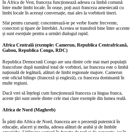
În Africa de Vest, franceza funcționează adesea ca limbă comună
între multe limbi locale. În orașe, poți auzi franceza amestecată cu
limbi locale în aceeași conversație, mai ales la vorbitorii tineri.
Sfat pentru cursanți: concentrează-te pe verbe foarte frecvente,
conectori și tipare de întrebări. Acestea se transferă bine între accente
și sunt esențiale pentru a urmări dialogul rapid.
Africa Centrală (exemple: Camerun, Republica Centrafricană,
Gabon, Republica Congo, RDC)
Republica Democrată Congo are una dintre cele mai mari populații
francofone după numărul total de vorbitori, iar franceza este o limbă
națională de legătură, alături de limbi regionale majore. Camerun
este oficial bilingv (franceză și engleză), cu franceza dominantă în
multe regiuni.
Dacă vrei să înțelegi cum funcționează franceza ca lingua franca,
aceste țări sunt unele dintre cele mai clare exemple din lumea reală.
Africa de Nord (Maghreb)
În părți din Africa de Nord, franceza are o prezență puternică în
educație, afaceri și media, adesea alături de arabă și de limbile