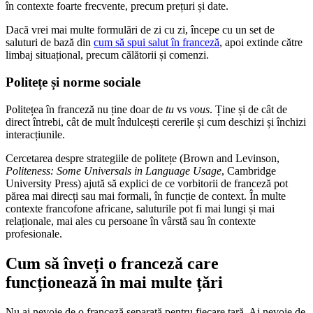
în contexte foarte frecvente, precum prețuri și date.
Dacă vrei mai multe formulări de zi cu zi, începe cu un set de
saluturi de bază din
cum să spui salut în franceză
, apoi extinde către
limbaj situațional, precum călătorii și comenzi.
Politețe și norme sociale
Politețea în franceză nu ține doar de
tu
vs
vous
. Ține și de cât de
direct întrebi, cât de mult îndulcești cererile și cum deschizi și închizi
interacțiunile.
Cercetarea despre strategiile de politețe (Brown and Levinson,
Politeness: Some Universals in Language Usage
, Cambridge
University Press) ajută să explici de ce vorbitorii de franceză pot
părea mai direcți sau mai formali, în funcție de context. În multe
contexte francofone africane, saluturile pot fi mai lungi și mai
relaționale, mai ales cu persoane în vârstă sau în contexte
profesionale.
Cum să înveți o franceză care
funcționează în mai multe țări
Nu ai nevoie de o franceză separată pentru fiecare țară. Ai nevoie de