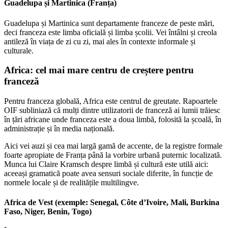
Guadelupa și Martinica (Franța)
Guadelupa și Martinica sunt departamente franceze de peste mări,
deci franceza este limba oficială și limba școlii. Vei întâlni și creola
antileză în viața de zi cu zi, mai ales în contexte informale și
culturale.
Africa: cel mai mare centru de creștere pentru
franceză
Pentru franceza globală, Africa este centrul de greutate. Rapoartele
OIF subliniază că mulți dintre utilizatorii de franceză ai lumii trăiesc
în țări africane unde franceza este a doua limbă, folosită la școală, în
administrație și în media națională.
Aici vei auzi și cea mai largă gamă de accente, de la registre formale
foarte apropiate de Franța până la vorbire urbană puternic localizată.
Munca lui Claire Kramsch despre limbă și cultură este utilă aici:
aceeași gramatică poate avea sensuri sociale diferite, în funcție de
normele locale și de realitățile multilingve.
Africa de Vest (exemple: Senegal, Côte d’Ivoire, Mali, Burkina
Faso, Niger, Benin, Togo)