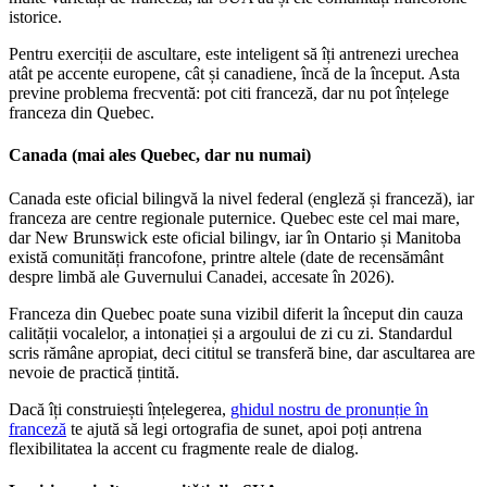
istorice.
Pentru exerciții de ascultare, este inteligent să îți antrenezi urechea
atât pe accente europene, cât și canadiene, încă de la început. Asta
previne problema frecventă: pot citi franceză, dar nu pot înțelege
franceza din Quebec.
Canada (mai ales Quebec, dar nu numai)
Canada este oficial bilingvă la nivel federal (engleză și franceză), iar
franceza are centre regionale puternice. Quebec este cel mai mare,
dar New Brunswick este oficial bilingv, iar în Ontario și Manitoba
există comunități francofone, printre altele (date de recensământ
despre limbă ale Guvernului Canadei, accesate în 2026).
Franceza din Quebec poate suna vizibil diferit la început din cauza
calității vocalelor, a intonației și a argoului de zi cu zi. Standardul
scris rămâne apropiat, deci cititul se transferă bine, dar ascultarea are
nevoie de practică țintită.
Dacă îți construiești înțelegerea,
ghidul nostru de pronunție în
franceză
te ajută să legi ortografia de sunet, apoi poți antrena
flexibilitatea la accent cu fragmente reale de dialog.