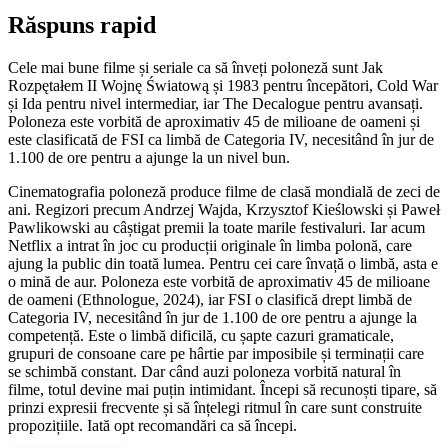
Răspuns rapid
Cele mai bune filme și seriale ca să înveți poloneză sunt Jak
Rozpętałem II Wojnę Światową și 1983 pentru începători, Cold War
și Ida pentru nivel intermediar, iar The Decalogue pentru avansați.
Poloneza este vorbită de aproximativ 45 de milioane de oameni și
este clasificată de FSI ca limbă de Categoria IV, necesitând în jur de
1.100 de ore pentru a ajunge la un nivel bun.
Cinematografia poloneză produce filme de clasă mondială de zeci de
ani. Regizori precum Andrzej Wajda, Krzysztof Kieślowski și Paweł
Pawlikowski au câștigat premii la toate marile festivaluri. Iar acum
Netflix a intrat în joc cu producții originale în limba polonă, care
ajung la public din toată lumea. Pentru cei care învață o limbă, asta e
o mină de aur. Poloneza este vorbită de aproximativ 45 de milioane
de oameni (Ethnologue, 2024), iar FSI o clasifică drept limbă de
Categoria IV, necesitând în jur de 1.100 de ore pentru a ajunge la
competență. Este o limbă dificilă, cu șapte cazuri gramaticale,
grupuri de consoane care pe hârtie par imposibile și terminații care
se schimbă constant. Dar când auzi poloneza vorbită natural în
filme, totul devine mai puțin intimidant. Începi să recunoști tipare, să
prinzi expresii frecvente și să înțelegi ritmul în care sunt construite
propozițiile. Iată opt recomandări ca să începi.