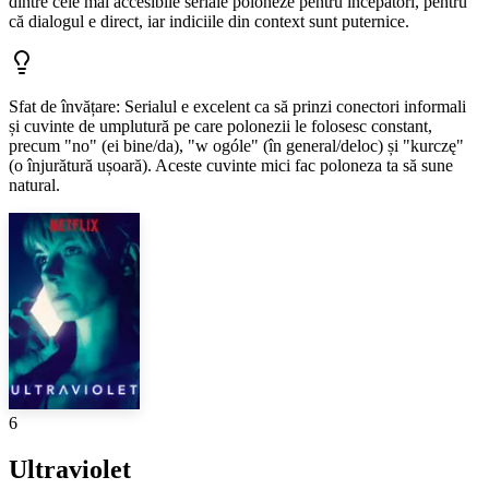
dintre cele mai accesibile seriale poloneze pentru începători, pentru
că dialogul e direct, iar indiciile din context sunt puternice.
Sfat de învățare
:
Serialul e excelent ca să prinzi conectori informali
și cuvinte de umplutură pe care polonezii le folosesc constant,
precum "no" (ei bine/da), "w ogóle" (în general/deloc) și "kurczę"
(o înjurătură ușoară). Aceste cuvinte mici fac poloneza ta să sune
natural.
6
Ultraviolet