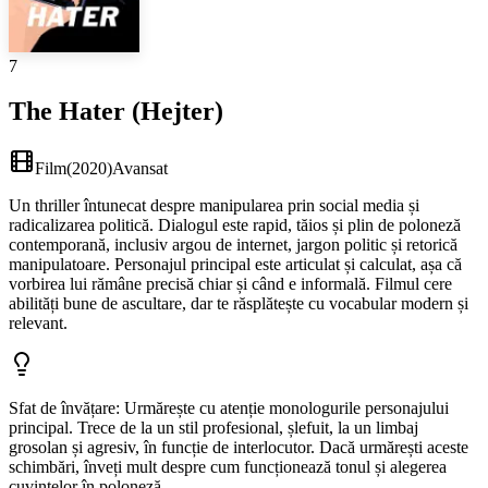
7
The Hater (Hejter)
Film
(
2020
)
Avansat
Un thriller întunecat despre manipularea prin social media și
radicalizarea politică. Dialogul este rapid, tăios și plin de poloneză
contemporană, inclusiv argou de internet, jargon politic și retorică
manipulatoare. Personajul principal este articulat și calculat, așa că
vorbirea lui rămâne precisă chiar și când e informală. Filmul cere
abilități bune de ascultare, dar te răsplătește cu vocabular modern și
relevant.
Sfat de învățare
:
Urmărește cu atenție monologurile personajului
principal. Trece de la un stil profesional, șlefuit, la un limbaj
grosolan și agresiv, în funcție de interlocutor. Dacă urmărești aceste
schimbări, înveți mult despre cum funcționează tonul și alegerea
cuvintelor în poloneză.