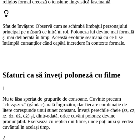
religios formal creează o tensiune lingvistică fascinantă.
Sfat de învățare
:
Observă cum se schimbă limbajul personajului
principal pe măsură ce intră în rol. Poloneza lui devine mai formală
și mai deliberată în timp. Această evoluție seamănă cu ce li se
întâmplă cursanților când capătă încredere în contexte formale.
Sfaturi ca să înveți poloneză cu filme
1
Nu te lăsa speriat de grupurile de consoane. Cuvinte precum
"chrząszcz" (gândac) arată îngrozitor, dar fiecare combinație de
litere corespunde unui sunet constant. Învață perechile-cheie (sz, cz,
rz, dz, dź, dż) și, dintr-odată, orice cuvânt polonez devine
pronunțabil. Exersează cu replici din filme, unde poți auzi și vedea
cuvântul în același timp.
2