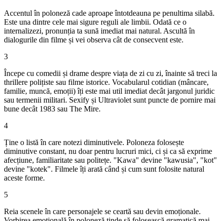
Accentul în poloneză cade aproape întotdeauna pe penultima silabă.
Este una dintre cele mai sigure reguli ale limbii. Odată ce o
internalizezi, pronunția ta sună imediat mai natural. Ascultă în
dialogurile din filme și vei observa cât de consecvent este.
3
Începe cu comedii și drame despre viața de zi cu zi, înainte să treci la
thrillere polițiste sau filme istorice. Vocabularul cotidian (mâncare,
familie, muncă, emoții) îți este mai util imediat decât jargonul juridic
sau termenii militari. Sexify și Ultraviolet sunt puncte de pornire mai
bune decât 1983 sau The Mire.
4
Ține o listă în care notezi diminutivele. Poloneza folosește
diminutive constant, nu doar pentru lucruri mici, ci și ca să exprime
afecțiune, familiaritate sau politețe. "Kawa" devine "kawusia", "kot"
devine "kotek". Filmele îți arată când și cum sunt folosite natural
aceste forme.
5
Reia scenele în care personajele se ceartă sau devin emoționale.
Vorbirea emoțională în poloneză tinde să folosească gramatică mai