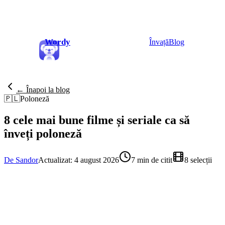
Wordy
Învață
Blog
← Înapoi la blog
🇵🇱
Poloneză
8 cele mai bune filme și seriale ca să
înveți poloneză
De Sandor
Actualizat: 4 august 2026
7 min de citit
8 selecții