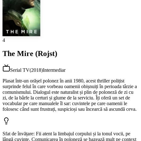
4
The Mire (Rojst)
Serial TV
(
2018
)
Intermediar
Plasat într-un orășel polonez în anii 1980, acest thriller polițist
surprinde felul în care vorbeau oamenii obișnuiți în perioada târzie a
comunismului. Dialogul este naturalist și plin de poloneză de zi cu
zi, de la bârfe la certuri și glume de la serviciu. Îți oferă un set de
vocabular pe care manualele îl sar: cuvintele pe care oamenii le
folosesc când sunt frustrați, suspicioși sau încearcă să ascundă ceva.
Sfat de învățare
:
Fii atent la limbajul corpului și la tonul vocii, pe
lângă cuvinte. Comunicarea în poloneză se bazează mult pe context