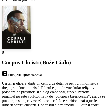
8
Corpus Christi (Boże Ciało)
Film
(
2019
)
Intermediar
Un tânăr eliberat dintr-un centru de detenție pentru minori se dă
drept preot într-un orășel. Filmul e plin de vocabular religios,
poloneză de provincie și dialog emoțional, sincer. Personajul
principal nu este vorbitor nativ de "poloneză bisericească", așa că se
poticnește și improvizează, ceea ce îi face vorbirea mai ușor de
urmărit pentru cursanți. Contrastul dintre trecutul lui dur și cadrul