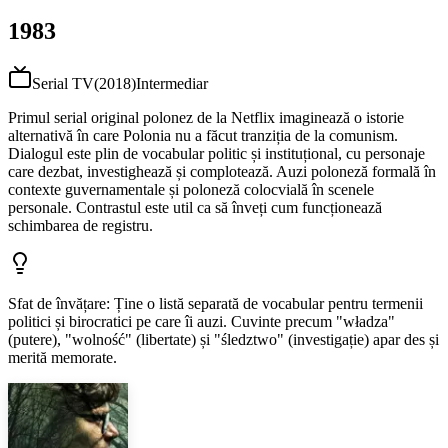
1983
Serial TV
(
2018
)
Intermediar
Primul serial original polonez de la Netflix imaginează o istorie
alternativă în care Polonia nu a făcut tranziția de la comunism.
Dialogul este plin de vocabular politic și instituțional, cu personaje
care dezbat, investighează și complotează. Auzi poloneză formală în
contexte guvernamentale și poloneză colocvială în scenele
personale. Contrastul este util ca să înveți cum funcționează
schimbarea de registru.
Sfat de învățare
:
Ține o listă separată de vocabular pentru termenii
politici și birocratici pe care îi auzi. Cuvinte precum "władza"
(putere), "wolność" (libertate) și "śledztwo" (investigație) apar des și
merită memorate.