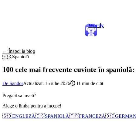
Wordy
← Înapoi la blog
🇪🇸
Spaniolă
100 cele mai frecvente cuvinte în spaniolă: 
De Sandor
Actualizat: 15 iulie 2026
⏱
11 min de citit
Pregatit sa inveti?
Alege o limba pentru a incepe!
🇬🇧
ENGLEZĂ
🇪🇸
SPANIOLĂ
🇫🇷
FRANCEZĂ
🇩🇪
GERMA