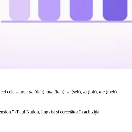
icei cele scurte:
de
(deh),
que
(keh),
se
(seh),
lo
(loh),
me
(meh).
ion." (Paul Nation, lingvist și cercetător în achiziția