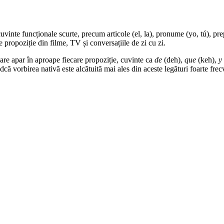
vinte funcționale scurte, precum articole (el, la), pronume (yo, tú), prepo
re propoziție din filme, TV și conversațiile de zi cu zi.
are apar în aproape fiecare propoziție, cuvinte ca
de
(deh),
que
(keh),
y
dcă vorbirea nativă este alcătuită mai ales din aceste legături foarte frec