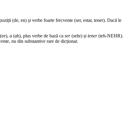
ziții (de, en) și verbe foarte frecvente (ser, estar, tener). Dacă le
(ee),
a
(ah), plus verbe de bază ca
ser
(sehr) și
tener
(teh-NEHR).
vente, nu din substantive rare de dicționar.