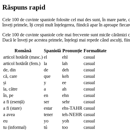
Răspuns rapid
Cele 100 de cuvinte spaniole folosite cel mai des sunt, în mare parte, cu
înveți primele, îți crești mult înțelegerea, fiindcă apar în aproape fieca
Cele 100 de cuvinte spaniole cele mai frecvente sunt micile cărămizi c
Dacă le înveți pe acestea primele, înțelegi mai repede când asculți, fiin
Română
Spaniolă
Pronunție
Formalitate
articol hotărât (masc.)
el
ehl
casual
articol hotărât (fem.)
la
lah
casual
de, din
de
deh
casual
că, care
que
keh
casual
și
y
ee
casual
la, către
a
ah
casual
în, pe
en
ehn
casual
a fi (esență)
ser
sehr
casual
a fi (stare)
estar
ehs-TAHR
casual
a avea
tener
teh-NEHR
casual
eu
yo
yoh
casual
tu (informal)
tú
too
casual