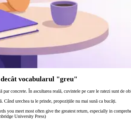
 decât vocabularul "greu"
 par concrete. În ascultarea reală, cuvintele pe care le ratezi sunt de ob
ă. Când urechea ta le prinde, propozițiile nu mai sună ca bucăți.
s you meet most often give the greatest return, especially in comprehens
bridge University Press)