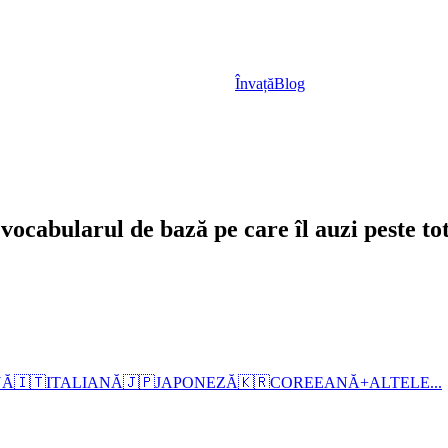
Învață
Blog
vocabularul de bază pe care îl auzi peste to
NĂ
🇮🇹
ITALIANĂ
🇯🇵
JAPONEZĂ
🇰🇷
COREEANĂ
+
ALTELE...