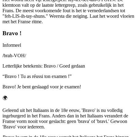
klemtoon valt op de laatste lettergreep, zoals gebruikelijk in het
Frans. De meest voorkomende fout is het te vernederlandsen tot
"feh-LIS-ih-tay-shuns." Weersta die neiging. Laat het woord vloeien
met het Franse ritme.
Bravo !
Informeel
/
brah-VOH
/
Letterlijke betekenis
:
Bravo / Goed gedaan
“
Bravo ! Tu as réussi ton examen !
”
Bravo! Je bent geslaagd voor je examen!
🌍
Geleend uit het Italiaans in de 18e eeuw, 'Bravo' is nu volledig
ingeburgerd in het Frans. Anders dan in het Italiaans verandert de
Franse vorm nooit voor geslacht: geen 'brava' of 'bravi.' Gewoon
'Bravo' voor iedereen.