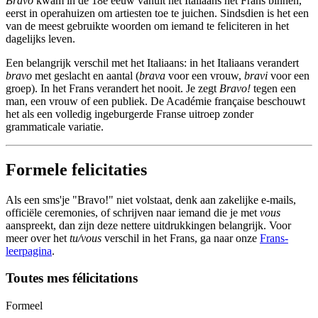
Bravo
kwam in de 18e eeuw vanuit het Italiaans het Frans binnen,
eerst in operahuizen om artiesten toe te juichen. Sindsdien is het een
van de meest gebruikte woorden om iemand te feliciteren in het
dagelijks leven.
Een belangrijk verschil met het Italiaans: in het Italiaans verandert
bravo
met geslacht en aantal (
brava
voor een vrouw,
bravi
voor een
groep). In het Frans verandert het nooit. Je zegt
Bravo!
tegen een
man, een vrouw of een publiek. De Académie française beschouwt
het als een volledig ingeburgerde Franse uitroep zonder
grammaticale variatie.
Formele felicitaties
Als een sms'je "Bravo!" niet volstaat, denk aan zakelijke e-mails,
officiële ceremonies, of schrijven naar iemand die je met
vous
aanspreekt, dan zijn deze nettere uitdrukkingen belangrijk. Voor
meer over het
tu/vous
verschil in het Frans, ga naar onze
Frans-
leerpagina
.
Toutes mes félicitations
Formeel