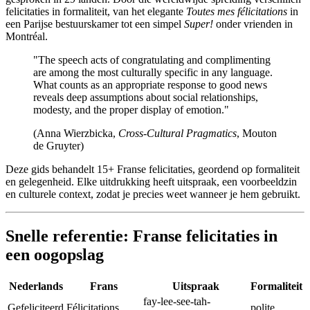
felicitaties in formaliteit, van het elegante
Toutes mes félicitations
in
een Parijse bestuurskamer tot een simpel
Super!
onder vrienden in
Montréal.
"The speech acts of congratulating and complimenting
are among the most culturally specific in any language.
What counts as an appropriate response to good news
reveals deep assumptions about social relationships,
modesty, and the proper display of emotion."
(Anna Wierzbicka,
Cross-Cultural Pragmatics
, Mouton
de Gruyter)
Deze gids behandelt 15+ Franse felicitaties, geordend op formaliteit
en gelegenheid. Elke uitdrukking heeft uitspraak, een voorbeeldzin
en culturele context, zodat je precies weet wanneer je hem gebruikt.
Snelle referentie: Franse felicitaties in
een oogopslag
Nederlands
Frans
Uitspraak
Formaliteit
fay-lee-see-tah-
Gefeliciteerd
Félicitations
polite