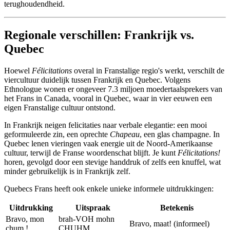
terughoudendheid.
Regionale verschillen: Frankrijk vs.
Quebec
Hoewel
Félicitations
overal in Franstalige regio's werkt, verschilt de
viercultuur duidelijk tussen Frankrijk en Quebec. Volgens
Ethnologue wonen er ongeveer 7.3 miljoen moedertaalsprekers van
het Frans in Canada, vooral in Quebec, waar in vier eeuwen een
eigen Franstalige cultuur ontstond.
In Frankrijk neigen felicitaties naar verbale elegantie: een mooi
geformuleerde zin, een oprechte
Chapeau
, een glas champagne. In
Quebec lenen vieringen vaak energie uit de Noord-Amerikaanse
cultuur, terwijl de Franse woordenschat blijft. Je kunt
Félicitations!
horen, gevolgd door een stevige handdruk of zelfs een knuffel, wat
minder gebruikelijk is in Frankrijk zelf.
Quebecs Frans heeft ook enkele unieke informele uitdrukkingen:
Uitdrukking
Uitspraak
Betekenis
Bravo, mon
brah-VOH mohn
Bravo, maat! (informeel)
chum !
CHUHM