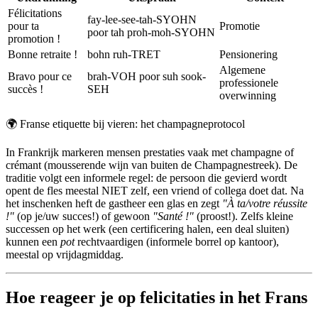
Félicitations
fay-lee-see-tah-SYOHN
pour ta
Promotie
poor tah proh-moh-SYOHN
promotion !
Bonne retraite !
bohn ruh-TRET
Pensionering
Algemene
Bravo pour ce
brah-VOH poor suh sook-
professionele
succès !
SEH
overwinning
🌍
Franse etiquette bij vieren: het champagneprotocol
In Frankrijk markeren mensen prestaties vaak met champagne of
crémant (mousserende wijn van buiten de Champagnestreek). De
traditie volgt een informele regel: de persoon die gevierd wordt
opent de fles meestal NIET zelf, een vriend of collega doet dat. Na
het inschenken heft de gastheer een glas en zegt
"À ta/votre réussite
!"
(op je/uw succes!) of gewoon
"Santé !"
(proost!). Zelfs kleine
successen op het werk (een certificering halen, een deal sluiten)
kunnen een
pot
rechtvaardigen (informele borrel op kantoor),
meestal op vrijdagmiddag.
Hoe reageer je op felicitaties in het Frans