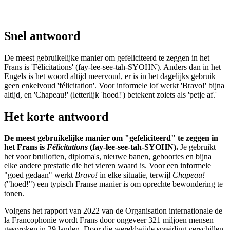
Snel antwoord
De meest gebruikelijke manier om gefeliciteerd te zeggen in het
Frans is 'Félicitations' (fay-lee-see-tah-SYOHN). Anders dan in het
Engels is het woord altijd meervoud, er is in het dagelijks gebruik
geen enkelvoud 'félicitation'. Voor informele lof werkt 'Bravo!' bijna
altijd, en 'Chapeau!' (letterlijk 'hoed!') betekent zoiets als 'petje af.'
Het korte antwoord
De meest gebruikelijke manier om "gefeliciteerd" te zeggen in
het Frans is
Félicitations
(fay-lee-see-tah-SYOHN).
Je gebruikt
het voor bruiloften, diploma's, nieuwe banen, geboortes en bijna
elke andere prestatie die het vieren waard is. Voor een informele
"goed gedaan" werkt
Bravo!
in elke situatie, terwijl
Chapeau!
("hoed!") een typisch Franse manier is om oprechte bewondering te
tonen.
Volgens het rapport van 2022 van de Organisation internationale de
la Francophonie wordt Frans door ongeveer 321 miljoen mensen
gesproken in 29 landen. Door die wereldwijde spreiding verschillen