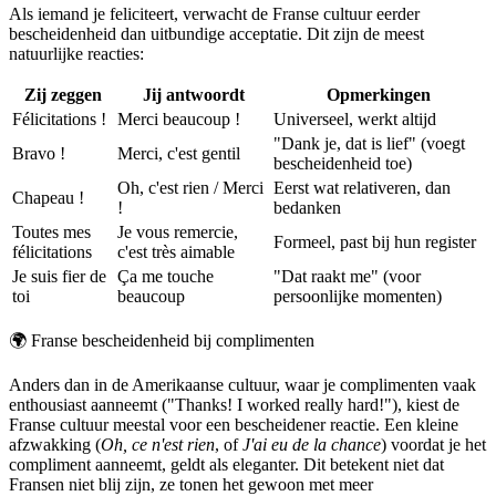
Als iemand je feliciteert, verwacht de Franse cultuur eerder
bescheidenheid dan uitbundige acceptatie. Dit zijn de meest
natuurlijke reacties:
Zij zeggen
Jij antwoordt
Opmerkingen
Félicitations !
Merci beaucoup !
Universeel, werkt altijd
"Dank je, dat is lief" (voegt
Bravo !
Merci, c'est gentil
bescheidenheid toe)
Oh, c'est rien / Merci
Eerst wat relativeren, dan
Chapeau !
!
bedanken
Toutes mes
Je vous remercie,
Formeel, past bij hun register
félicitations
c'est très aimable
Je suis fier de
Ça me touche
"Dat raakt me" (voor
toi
beaucoup
persoonlijke momenten)
🌍
Franse bescheidenheid bij complimenten
Anders dan in de Amerikaanse cultuur, waar je complimenten vaak
enthousiast aanneemt ("Thanks! I worked really hard!"), kiest de
Franse cultuur meestal voor een bescheidener reactie. Een kleine
afzwakking (
Oh, ce n'est rien
, of
J'ai eu de la chance
) voordat je het
compliment aanneemt, geldt als eleganter. Dit betekent niet dat
Fransen niet blij zijn, ze tonen het gewoon met meer