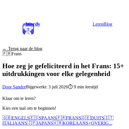
Wordy
Leren
Blog
← Terug naar de blog
🇫🇷
Frans
Hoe zeg je gefeliciteerd in het Frans: 15+
uitdrukkingen voor elke gelegenheid
Door Sandor
Bijgewerkt: 3 juli 2026
⏱
9 min leestijd
Klaar om te leren?
Kies een taal om te beginnen!
🇬🇧
ENGELS
🇪🇸
SPAANS
🇫🇷
FRANS
🇩🇪
DUITS
🇮🇹
ITALIAANS
🇯🇵
JAPANS
🇰🇷
KOREAANS
+
OVERIG...