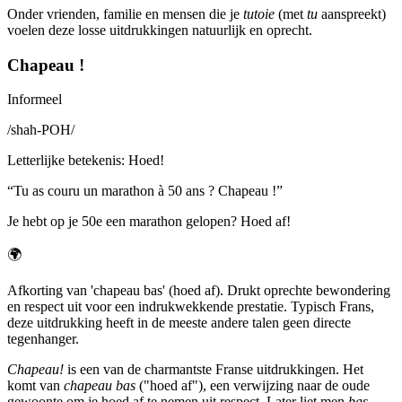
Onder vrienden, familie en mensen die je
tutoie
(met
tu
aanspreekt)
voelen deze losse uitdrukkingen natuurlijk en oprecht.
Chapeau !
Informeel
/
shah-POH
/
Letterlijke betekenis
:
Hoed!
“
Tu as couru un marathon à 50 ans ? Chapeau !
”
Je hebt op je 50e een marathon gelopen? Hoed af!
🌍
Afkorting van 'chapeau bas' (hoed af). Drukt oprechte bewondering
en respect uit voor een indrukwekkende prestatie. Typisch Frans,
deze uitdrukking heeft in de meeste andere talen geen directe
tegenhanger.
Chapeau!
is een van de charmantste Franse uitdrukkingen. Het
komt van
chapeau bas
("hoed af"), een verwijzing naar de oude
gewoonte om je hoed af te nemen uit respect. Later liet men
bas