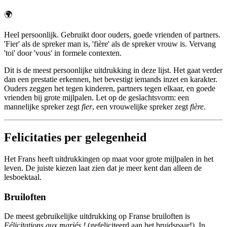
🌍
Heel persoonlijk. Gebruikt door ouders, goede vrienden of partners.
'Fier' als de spreker man is, 'fière' als de spreker vrouw is. Vervang
'toi' door 'vous' in formele contexten.
Dit is de meest persoonlijke uitdrukking in deze lijst. Het gaat verder
dan een prestatie erkennen, het bevestigt iemands inzet en karakter.
Ouders zeggen het tegen kinderen, partners tegen elkaar, en goede
vrienden bij grote mijlpalen. Let op de geslachtsvorm: een
mannelijke spreker zegt
fier
, een vrouwelijke spreker zegt
fière
.
Felicitaties per gelegenheid
Het Frans heeft uitdrukkingen op maat voor grote mijlpalen in het
leven. De juiste kiezen laat zien dat je meer kent dan alleen de
lesboektaal.
Bruiloften
De meest gebruikelijke uitdrukking op Franse bruiloften is
Félicitations aux mariés !
(gefeliciteerd aan het bruidspaar!). In