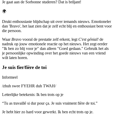
Je gaat aan de Sorbonne studeren? Dat is briljant!
🌍
Drukt enthousiaste blijdschap uit over iemands nieuws. Emotioneler
dan 'Bravo', het laat zien dat je zelf echt blij en enthousiast bent voor
die persoon.
Waar
Bravo
vooral de prestatie zelf erkent, legt
C'est génial!
de
nadruk op jouw emotionele reactie op het nieuws. Het zegt eerder
"Ik ben zo blij voor je" dan alleen "Goed gedaan." Gebruik het als
je persoonlijke opwinding over het goede nieuws van een vriend
wilt laten horen.
Je suis fier/fière de toi
Informeel
/
zhuh swee FYEHR duh TWAH
/
Letterlijke betekenis
:
Ik ben trots op je
“
Tu as travaillé si dur pour ça. Je suis vraiment fière de toi.
”
Je hebt hier zo hard voor gewerkt. Ik ben echt trots op je.