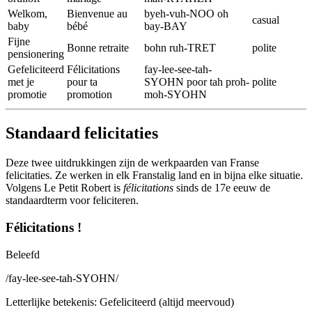
Welkom,
Bienvenue au
byeh-vuh-NOO oh
casual
baby
bébé
bay-BAY
Fijne
Bonne retraite
bohn ruh-TRET
polite
pensionering
Gefeliciteerd
Félicitations
fay-lee-see-tah-
met je
pour ta
SYOHN poor tah proh-
polite
promotie
promotion
moh-SYOHN
Standaard felicitaties
Deze twee uitdrukkingen zijn de werkpaarden van Franse
felicitaties. Ze werken in elk Franstalig land en in bijna elke situatie.
Volgens Le Petit Robert is
félicitations
sinds de 17e eeuw de
standaardterm voor feliciteren.
Félicitations !
Beleefd
/
fay-lee-see-tah-SYOHN
/
Letterlijke betekenis
:
Gefeliciteerd (altijd meervoud)