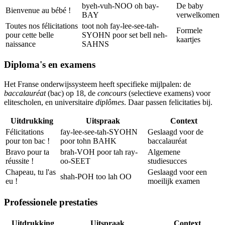
byeh-vuh-NOO oh bay-
De baby
Bienvenue au bébé !
BAY
verwelkomen
Toutes nos félicitations
toot noh fay-lee-see-tah-
Formele
pour cette belle
SYOHN poor set bell neh-
kaartjes
naissance
SAHNS
Diploma's en examens
Het Franse onderwijssysteem heeft specifieke mijlpalen: de
baccalauréat
(bac) op 18, de
concours
(selectieve examens) voor
elitescholen, en universitaire
diplômes
. Daar passen felicitaties bij.
Uitdrukking
Uitspraak
Context
Félicitations
fay-lee-see-tah-SYOHN
Geslaagd voor de
pour ton bac !
poor tohn BAHK
baccalauréat
Bravo pour ta
brah-VOH poor tah ray-
Algemene
réussite !
oo-SEET
studiesucces
Chapeau, tu l'as
Geslaagd voor een
shah-POH too lah OO
eu !
moeilijk examen
Professionele prestaties
Uitdrukking
Uitspraak
Context