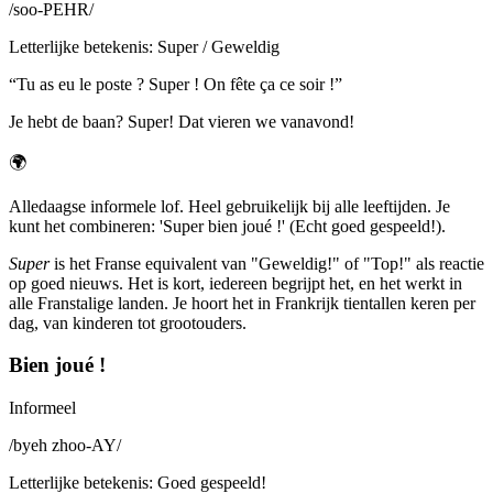
/
soo-PEHR
/
Letterlijke betekenis
:
Super / Geweldig
“
Tu as eu le poste ? Super ! On fête ça ce soir !
”
Je hebt de baan? Super! Dat vieren we vanavond!
🌍
Alledaagse informele lof. Heel gebruikelijk bij alle leeftijden. Je
kunt het combineren: 'Super bien joué !' (Echt goed gespeeld!).
Super
is het Franse equivalent van "Geweldig!" of "Top!" als reactie
op goed nieuws. Het is kort, iedereen begrijpt het, en het werkt in
alle Franstalige landen. Je hoort het in Frankrijk tientallen keren per
dag, van kinderen tot grootouders.
Bien joué !
Informeel
/
byeh zhoo-AY
/
Letterlijke betekenis
:
Goed gespeeld!