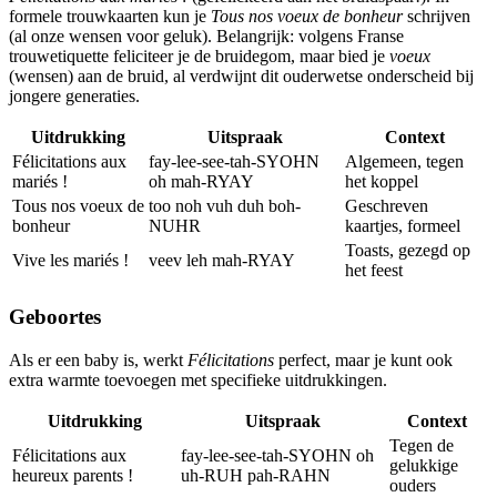
formele trouwkaarten kun je
Tous nos voeux de bonheur
schrijven
(al onze wensen voor geluk). Belangrijk: volgens Franse
trouwetiquette feliciteer je de bruidegom, maar bied je
voeux
(wensen) aan de bruid, al verdwijnt dit ouderwetse onderscheid bij
jongere generaties.
Uitdrukking
Uitspraak
Context
Félicitations aux
fay-lee-see-tah-SYOHN
Algemeen, tegen
mariés !
oh mah-RYAY
het koppel
Tous nos voeux de
too noh vuh duh boh-
Geschreven
bonheur
NUHR
kaartjes, formeel
Toasts, gezegd op
Vive les mariés !
veev leh mah-RYAY
het feest
Geboortes
Als er een baby is, werkt
Félicitations
perfect, maar je kunt ook
extra warmte toevoegen met specifieke uitdrukkingen.
Uitdrukking
Uitspraak
Context
Tegen de
Félicitations aux
fay-lee-see-tah-SYOHN oh
gelukkige
heureux parents !
uh-RUH pah-RAHN
ouders