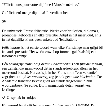
“
Félicitations pour votre diplôme ! Vous le méritez.
”
Gefeliciteerd met je diploma! Je verdient het.
🌍
De universele Franse felicitatie. Werkt voor bruiloften, diploma's,
promoties, geboortes en elke prestatie. Altijd in het meervoud, er is
in het dagelijks Frans geen enkelvoud 'félicitation'.
Félicitations
is het eerste woord waar elke Franstalige naar grijpt bij
iemands prestatie. Het werkt zowel op formele gala's als bij een
informeel etentje.
Eén belangrijk taalkundig detail:
Félicitations
is een
plurale tantum
,
een zelfstandig naamwoord dat in standaardgebruik alleen in het
meervoud bestaat. Net zoals je in het Frans nooit "een vakantie"
zegt (het is altijd
les vacances
), zeg je ook geen
une félicitation
. De
Académie française bevestigt dit als standaardgebruik in hun
woordenboek, 9e editie. Dit grammaticale detail verrast veel
leerlingen.
💡
Uitspraak in stukjes
Het woord heeft vijf lettergrepen: fay-lee-see-tah-SYOHN. De