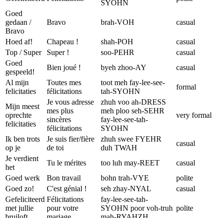
SYOHN
Goed
gedaan /
Bravo
brah-VOH
casual
Bravo
Hoed af!
Chapeau !
shah-POH
casual
Top / Super
Super !
soo-PEHR
casual
Goed
Bien joué !
byeh zhoo-AY
casual
gespeeld!
Al mijn
Toutes mes
toot meh fay-lee-see-
formal
felicitaties
félicitations
tah-SYOHN
Je vous adresse
zhuh voo ah-DRESS
Mijn meest
mes plus
meh ploo seh-SEHR
oprechte
very formal
sincères
fay-lee-see-tah-
felicitaties
félicitations
SYOHN
Ik ben trots
Je suis fier/fière
zhuh swee FYEHR
casual
op je
de toi
duh TWAH
Je verdient
Tu le mérites
too luh may-REET
casual
het
Goed werk
Bon travail
bohn trah-VYE
polite
Goed zo!
C'est génial !
seh zhay-NYAL
casual
Gefeliciteerd
Félicitations
fay-lee-see-tah-
met jullie
pour votre
SYOHN poor voh-truh
polite
bruiloft
mariage
mah-RYAHZH