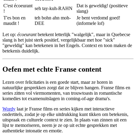
C'est écoeurant
Dat is geweldig! (positieve
seh tay-kuh-RAHN
!
slang)
T'es bon en
teh bohn ahn moh-
Je bent verdomd goed!
maudit !
DEE
(informele lof)
Let op:
écoeurant
betekent letterlijk "walgelijk", maar in Quebecse
slang is het juist sterk positief, vergelijkbaar met hoe "sick"
"geweldig" kan betekenen in het Engels. Context en toon maken de
betekenis duidelijk.
Oefen met echte Franse content
Lezen over felicitaties is een goede start, maar ze horen in
natuurlijke gesprekken zorgt dat ze blijven hangen. Franse films en
series zitten vol viermomenten, van trouwtoasts in romantische
komedies tot examenuitslagen in coming-of-age drama's.
Wordy
laat je Franse films en series kijken met interactieve
ondertitels, zodat je op elke uitdrukking kunt tikken om betekenis,
uitspraak en culturele context te zien. In plaats van zinnen uit een
lijst te memoriseren, neem je ze op uit echte gesprekken met
authentieke intonatie en emotie.