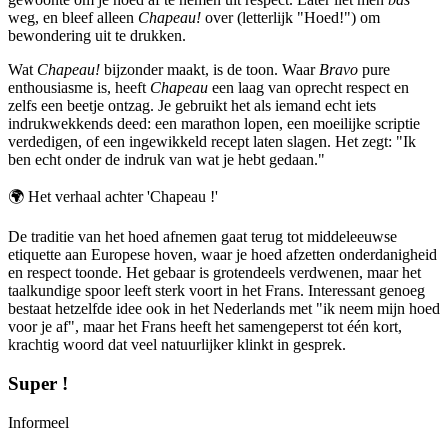
weg, en bleef alleen
Chapeau!
over (letterlijk "Hoed!") om
bewondering uit te drukken.
Wat
Chapeau!
bijzonder maakt, is de toon. Waar
Bravo
pure
enthousiasme is, heeft
Chapeau
een laag van oprecht respect en
zelfs een beetje ontzag. Je gebruikt het als iemand echt iets
indrukwekkends deed: een marathon lopen, een moeilijke scriptie
verdedigen, of een ingewikkeld recept laten slagen. Het zegt: "Ik
ben echt onder de indruk van wat je hebt gedaan."
🌍
Het verhaal achter 'Chapeau !'
De traditie van het hoed afnemen gaat terug tot middeleeuwse
etiquette aan Europese hoven, waar je hoed afzetten onderdanigheid
en respect toonde. Het gebaar is grotendeels verdwenen, maar het
taalkundige spoor leeft sterk voort in het Frans. Interessant genoeg
bestaat hetzelfde idee ook in het Nederlands met "ik neem mijn hoed
voor je af", maar het Frans heeft het samengeperst tot één kort,
krachtig woord dat veel natuurlijker klinkt in gesprek.
Super !
Informeel