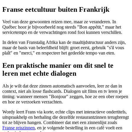
Franse eetcultuur buiten Frankrijk
Veel van deze gewoonten reizen mee, maar ze veranderen. In
Québec hoor je bijvoorbeeld nog steeds "Bon appétit," maar het
servicetempo en de verwachtingen rond fooi kunnen verschillen.
In delen van Franstalig Afrika kan de maaltijdstructuur anders zijn,
maar de basis van beleefdheid blijft: groet eerst, gebruik "s'il vous
plaît" en "merci," en respecteer het gedeelde tempo van eten.
Een praktische manier om dit snel te
leren met echte dialogen
Als je wilt dat deze zinnen automatisch aanvoelen, leer ze dan in
context, niet als losse flashcards. Dialogen uit films en tv leren je
timing: wanneer mensen "Bonjour" zeggen, hoe ze een ober roepen
en hoe ze verzoeken verzachten.
Wordy leert Frans via korte, echte clips met interactieve ondertitels,
uitspraakhelp en herhaling die dezelfde restaurantzinnen terugbrengt
tot ze blijven hangen. Combineer dat met een zinnenlijst zoals
Franse reiszinnen
, en je volgende bestelling in een café voelt een