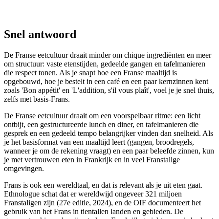
Snel antwoord
De Franse eetcultuur draait minder om chique ingrediënten en meer
om structuur: vaste etenstijden, gedeelde gangen en tafelmanieren
die respect tonen. Als je snapt hoe een Franse maaltijd is
opgebouwd, hoe je bestelt in een café en een paar kernzinnen kent
zoals 'Bon appétit' en 'L'addition, s'il vous plaît', voel je je snel thuis,
zelfs met basis-Frans.
De Franse eetcultuur draait om een voorspelbaar ritme: een licht
ontbijt, een gestructureerde lunch en diner, en tafelmanieren die
gesprek en een gedeeld tempo belangrijker vinden dan snelheid. Als
je het basisformat van een maaltijd leert (gangen, broodregels,
wanneer je om de rekening vraagt) en een paar beleefde zinnen, kun
je met vertrouwen eten in Frankrijk en in veel Franstalige
omgevingen.
Frans is ook een wereldtaal, en dat is relevant als je uit eten gaat.
Ethnologue schat dat er wereldwijd ongeveer 321 miljoen
Franstaligen zijn (27e editie, 2024), en de OIF documenteert het
gebruik van het Frans in tientallen landen en gebieden. De