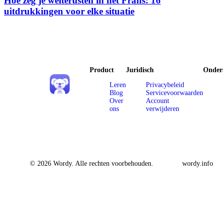
Hoe zeg je welterusten in het Frans: 16
uitdrukkingen voor elke situatie
Product
Juridisch
Onder
Leren
Privacybeleid
Blog
Servicevoorwaarden
Over
Account
ons
verwijderen
© 2026 Wordy. Alle rechten voorbehouden.
wordy.info