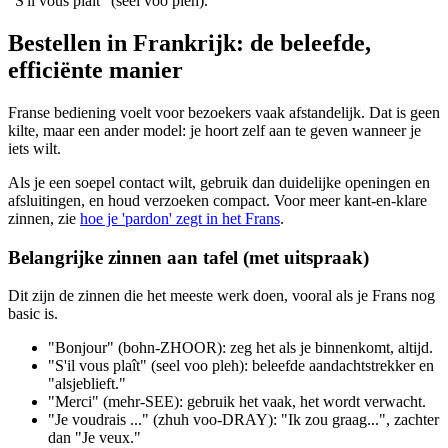
"S'il vous plaît" (seel voo pleh).
Bestellen in Frankrijk: de beleefde,
efficiënte manier
Franse bediening voelt voor bezoekers vaak afstandelijk. Dat is geen
kilte, maar een ander model: je hoort zelf aan te geven wanneer je
iets wilt.
Als je een soepel contact wilt, gebruik dan duidelijke openingen en
afsluitingen, en houd verzoeken compact. Voor meer kant-en-klare
zinnen, zie
hoe je 'pardon' zegt in het Frans
.
Belangrijke zinnen aan tafel (met uitspraak)
Dit zijn de zinnen die het meeste werk doen, vooral als je Frans nog
basic is.
"Bonjour" (bohn-ZHOOR): zeg het als je binnenkomt, altijd.
"S'il vous plaît" (seel voo pleh): beleefde aandachtstrekker en
"alsjeblieft."
"Merci" (mehr-SEE): gebruik het vaak, het wordt verwacht.
"Je voudrais ..." (zhuh voo-DRAY): "Ik zou graag...", zachter
dan "Je veux."