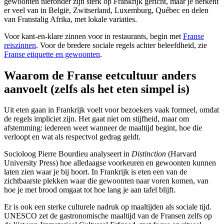
gewoonten hieronder zijn sterk op Frankrijk gericht, maar je herkent
er veel van in België, Zwitserland, Luxemburg, Québec en delen
van Franstalig Afrika, met lokale variaties.
Voor kant-en-klare zinnen voor in restaurants, begin met
Franse
reiszinnen
. Voor de bredere sociale regels achter beleefdheid, zie
Franse etiquette en gewoonten
.
Waarom de Franse eetcultuur anders
aanvoelt (zelfs als het eten simpel is)
Uit eten gaan in Frankrijk voelt voor bezoekers vaak formeel, omdat
de regels impliciet zijn. Het gaat niet om stijfheid, maar om
afstemming: iedereen weet wanneer de maaltijd begint, hoe die
verloopt en wat als respectvol gedrag geldt.
Socioloog Pierre Bourdieu analyseert in
Distinction
(Harvard
University Press) hoe alledaagse voorkeuren en gewoonten kunnen
laten zien waar je bij hoort. In Frankrijk is eten een van de
zichtbaarste plekken waar die gewoonten naar voren komen, van
hoe je met brood omgaat tot hoe lang je aan tafel blijft.
Er is ook een sterke culturele nadruk op maaltijden als sociale tijd.
UNESCO zet de gastronomische maaltijd van de Fransen zelfs op