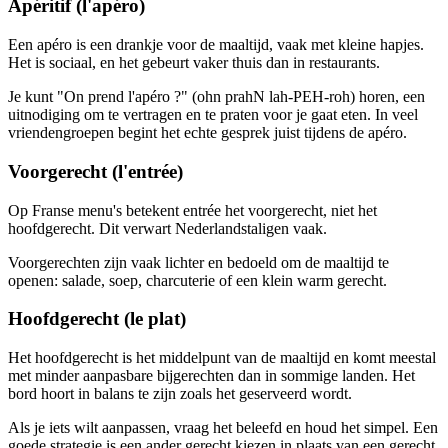
Apéritif (l'apéro)
Een apéro is een drankje voor de maaltijd, vaak met kleine hapjes.
Het is sociaal, en het gebeurt vaker thuis dan in restaurants.
Je kunt "On prend l'apéro ?" (ohn prahN lah-PEH-roh) horen, een
uitnodiging om te vertragen en te praten voor je gaat eten. In veel
vriendengroepen begint het echte gesprek juist tijdens de apéro.
Voorgerecht (l'entrée)
Op Franse menu's betekent entrée het voorgerecht, niet het
hoofdgerecht. Dit verwart Nederlandstaligen vaak.
Voorgerechten zijn vaak lichter en bedoeld om de maaltijd te
openen: salade, soep, charcuterie of een klein warm gerecht.
Hoofdgerecht (le plat)
Het hoofdgerecht is het middelpunt van de maaltijd en komt meestal
met minder aanpasbare bijgerechten dan in sommige landen. Het
bord hoort in balans te zijn zoals het geserveerd wordt.
Als je iets wilt aanpassen, vraag het beleefd en houd het simpel. Een
goede strategie is een ander gerecht kiezen in plaats van een gerecht