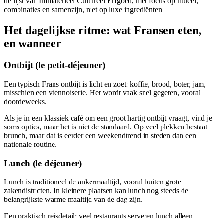
de lijst van Immaterieel Cultureel Erfgoed, met focus op ritueel,
combinaties en samenzijn, niet op luxe ingrediënten.
Het dagelijkse ritme: wat Fransen eten,
en wanneer
Ontbijt (le petit-déjeuner)
Een typisch Frans ontbijt is licht en zoet: koffie, brood, boter, jam,
misschien een viennoiserie. Het wordt vaak snel gegeten, vooral
doordeweeks.
Als je in een klassiek café om een groot hartig ontbijt vraagt, vind je
soms opties, maar het is niet de standaard. Op veel plekken bestaat
brunch, maar dat is eerder een weekendtrend in steden dan een
nationale routine.
Lunch (le déjeuner)
Lunch is traditioneel de ankermaaltijd, vooral buiten grote
zakendistricten. In kleinere plaatsen kan lunch nog steeds de
belangrijkste warme maaltijd van de dag zijn.
Een praktisch reisdetail: veel restaurants serveren lunch alleen