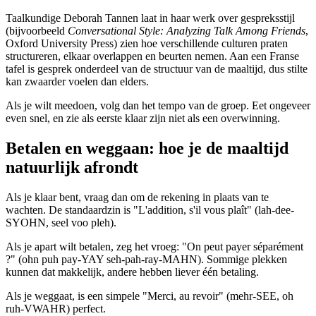
Taalkundige Deborah Tannen laat in haar werk over gespreksstijl
(bijvoorbeeld
Conversational Style: Analyzing Talk Among Friends
,
Oxford University Press) zien hoe verschillende culturen praten
structureren, elkaar overlappen en beurten nemen. Aan een Franse
tafel is gesprek onderdeel van de structuur van de maaltijd, dus stilte
kan zwaarder voelen dan elders.
Als je wilt meedoen, volg dan het tempo van de groep. Eet ongeveer
even snel, en zie als eerste klaar zijn niet als een overwinning.
Betalen en weggaan: hoe je de maaltijd
natuurlijk afrondt
Als je klaar bent, vraag dan om de rekening in plaats van te
wachten. De standaardzin is "L'addition, s'il vous plaît" (lah-dee-
SYOHN, seel voo pleh).
Als je apart wilt betalen, zeg het vroeg: "On peut payer séparément
?" (ohn puh pay-YAY seh-pah-ray-MAHN). Sommige plekken
kunnen dat makkelijk, andere hebben liever één betaling.
Als je weggaat, is een simpele "Merci, au revoir" (mehr-SEE, oh
ruh-VWAHR) perfect.