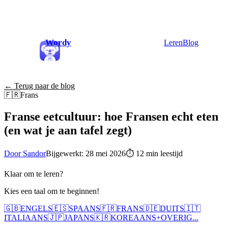
Wordy
Leren
Blog
← Terug naar de blog
🇫🇷
Frans
Franse eetcultuur: hoe Fransen echt eten
(en wat je aan tafel zegt)
Door Sandor
Bijgewerkt: 28 mei 2026
⏱
12 min leestijd
Klaar om te leren?
Kies een taal om te beginnen!
🇬🇧
ENGELS
🇪🇸
SPAANS
🇫🇷
FRANS
🇩🇪
DUITS
🇮🇹
ITALIAANS
🇯🇵
JAPANS
🇰🇷
KOREAANS
+
OVERIG...