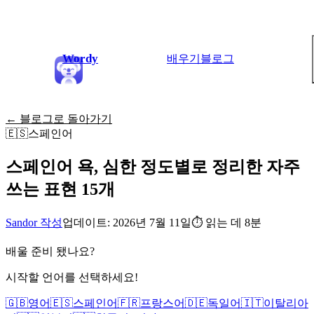
Wordy
배우기
블로그
← 블로그로 돌아가기
🇪🇸
스페인어
스페인어 욕, 심한 정도별로 정리한 자주
쓰는 표현 15개
Sandor 작성
업데이트: 2026년 7월 11일
⏱
읽는 데 8분
배울 준비 됐나요?
시작할 언어를 선택하세요!
🇬🇧
영어
🇪🇸
스페인어
🇫🇷
프랑스어
🇩🇪
독일어
🇮🇹
이탈리아