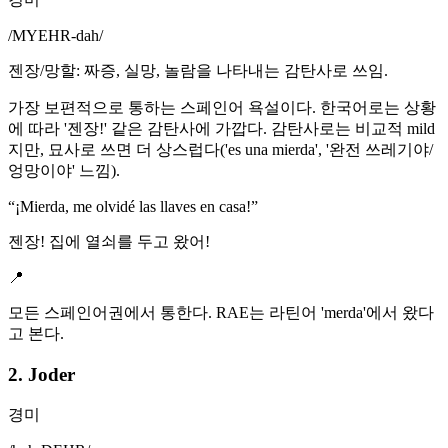
/
MYEHR-dah
/
젠장/망할: 짜증, 실망, 놀람을 나타내는 감탄사로 쓰임.
가장 보편적으로 통하는 스페인어 욕설이다. 한국어로는 상황
에 따라 '젠장!' 같은 감탄사에 가깝다. 감탄사로는 비교적 mild
지만, 묘사로 쓰면 더 상스럽다('es una mierda', '완전 쓰레기야/
엉망이야' 느낌).
“
¡Mierda, me olvidé las llaves en casa!
”
젠장! 집에 열쇠를 두고 왔어!
📍
모든 스페인어권에서 통한다. RAE는 라틴어 'merda'에서 왔다
고 본다.
2. Joder
경미