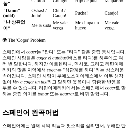
Cabron
Chingon
Hijo de puta
Malparido
놈"
"Damn"
Ostras! /
Chin! /
Pucha!
Carajo!
(mild)
Jolin!
Carajo!
"난 상관없
Me vale
Me chupa un
Me vale
Me la suda
verga
huevo
verga
어"
🌍
The 'Coger' Problem
스페인에서
coger
는 "잡다" 또는 "타다" 같은 중립 동사입니다.
스페인 사람들은
coger el autobus
(버스를 타다)를 하루에도 여
러 번 말합니다. 하지만 아르헨티나, 멕시코, 그리고 라틴아메
리카의 많은 지역에서
coger
는 "성관계를 하다"라는 상스러운
속어입니다. 스페인 사람이 부에노스아이레스에서 아무 생각
없이
Voy a coger un taxi
라고 말하면 웃음이나 당황한 반응을
부를 수 있습니다. 라틴아메리카에서는 스페인에서
coger
로 말
하는 중립 의미를
tomar
또는
agarrar
로 바꿔 말합니다.
스페인어 완곡어법
스페인어에는 원래 욕의 리듬과 첫소리를 살리면서, 무해한 단