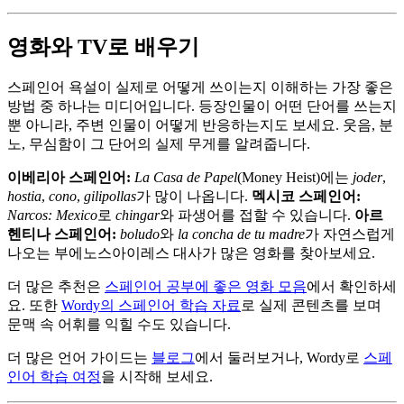
영화와 TV로 배우기
스페인어 욕설이 실제로 어떻게 쓰이는지 이해하는 가장 좋은
방법 중 하나는 미디어입니다. 등장인물이 어떤 단어를 쓰는지
뿐 아니라, 주변 인물이 어떻게 반응하는지도 보세요. 웃음, 분
노, 무심함이 그 단어의 실제 무게를 알려줍니다.
이베리아 스페인어:
La Casa de Papel
(Money Heist)에는
joder
,
hostia
,
cono
,
gilipollas
가 많이 나옵니다.
멕시코 스페인어:
Narcos: Mexico
로
chingar
와 파생어를 접할 수 있습니다.
아르
헨티나 스페인어:
boludo
와
la concha de tu madre
가 자연스럽게
나오는 부에노스아이레스 대사가 많은 영화를 찾아보세요.
더 많은 추천은
스페인어 공부에 좋은 영화 모음
에서 확인하세
요. 또한
Wordy의 스페인어 학습 자료
로 실제 콘텐츠를 보며
문맥 속 어휘를 익힐 수도 있습니다.
더 많은 언어 가이드는
블로그
에서 둘러보거나, Wordy로
스페
인어 학습 여정
을 시작해 보세요.