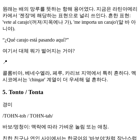
원래는 배의 망루를 뜻하는 항해 용어였다. 지금은 라틴아메리
카에서 '젠장'에 해당하는 표현으로 널리 쓰인다. 흔한 표현:
'vete al carajo'(꺼져/지옥에나 가), 'me importa un carajo'(알 바 아
니야).
“
¿Qué carajo está pasando aquí?
”
여기서 대체 뭐가 벌어지는 거야?
📍
콜롬비아, 베네수엘라, 페루, 카리브 지역에서 특히 흔하다. 멕
시코에서는 'chingar' 계열이 더 우세해 덜 흔하다.
5. Tonto / Tonta
경미
/
TOHN-toh / TOHN-tah
/
바보/멍청이: 맥락에 따라 가벼운 놀림 또는 애칭.
친한 친구나 연인 사이에서는 한국어의 '바보야'처럼 장난스럽