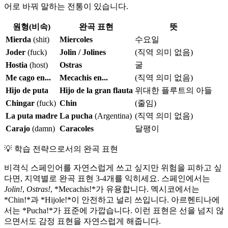
어로 바꿔 말하는 전통이 있습니다.
원형(비속)
완곡 표현
뜻
Mierda
(shit)
Miercoles
수요일
Joder
(fuck)
Jolin / Jolines
(직역 의미 없음)
Hostia
(host)
Ostras
굴
Me cago en...
Mecachis en...
(직역 의미 없음)
Hijo de puta
Hijo de la gran flauta
위대한 플루트의 아들
Chingar
(fuck)
Chin
(줄임)
La puta madre
La pucha
(Argentina)
(직역 의미 없음)
Carajo
(damn)
Caracoles
달팽이
💡
학습 전략으로서의 완곡 표현
비격식 스페인어를 자연스럽게 쓰고 싶지만 위험을 피하고 싶
다면, 지역별로 완곡 표현 3-4개를 익히세요. 스페인에서는
Jolin!
,
Ostras!
, *Mecachis!*가 유용합니다. 멕시코에서는
*Chin!*과 *Hijole!*이 안전하고 널리 쓰입니다. 아르헨티나에
서는 *Pucha!*가 표준에 가깝습니다. 이런 표현은 선을 넘지 않
으면서도 감정 표현을 자연스럽게 해줍니다.