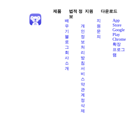
제품
법적 정
지원
다운로드
보
App
배
지
Store
우
개
원
Google
기
인
문
Play
블
정
의
Chrome
로
보
확장
그
처
프로그
회
리
램
사
방
소
침
개
서
비
스
약
관
계
정
삭
제