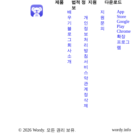
제품
법적 정
지원
다운로드
보
App
배
지
Store
우
개
원
Google
기
인
문
Play
블
정
의
Chrome
로
보
확장
그
처
프로그
회
리
램
사
방
소
침
개
서
비
스
약
관
계
정
삭
제
wordy.info
© 2026 Wordy. 모든 권리 보유.