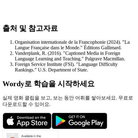
출처 및 참고자료
Organisation internationale de la Francophonie (2024). "La
Langue Française dans le Monde." Éditions Gallimard.
Vanderplank, R. (2016). "Captioned Media in Foreign
Language Learning and Teaching." Palgrave Macmillan.
Foreign Service Institute (FSI). "Language Difficulty
Rankings." U.S. Department of State.
Wordy로 학습을 시작하세요
실제 영화 클립을 보고, 보는 동안 어휘를 쌓아보세요. 무료로
다운로드할 수 있어요.