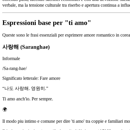
verbale, ma la tensione culturale tra riserbo e apertura continua a inf
Espressioni base per "ti amo"
Queste sono le frasi essenziali per esprimere amore romantico in corean
사랑해 (Saranghae)
Informale
/
Sa-rang-hae
/
Significato letterale
:
Fare amore
“
나도 사랑해. 영원히.
”
Ti amo anch'io. Per sempre.
🌍
Il modo piu intimo e comune per dire 'ti amo' tra coppie e familiari m