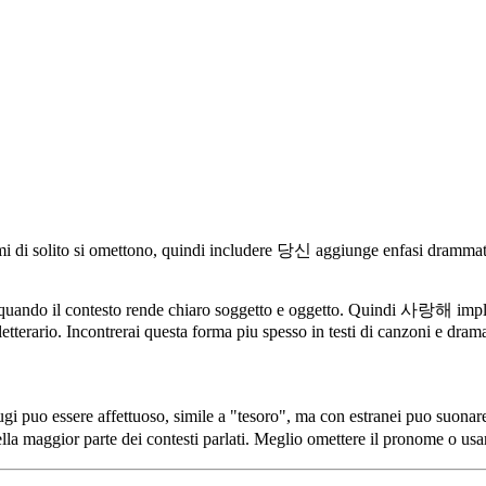
i di solito si omettono, quindi includere 당신 aggiunge enfasi drammati
ito quando il contesto rende chiaro soggetto e oggetto. Quindi 사랑해 im
letterario. Incontrerai questa forma piu spesso in testi di canzoni e dra
 puo essere affettuoso, simile a "tesoro", ma con estranei puo suonare 
lla maggior parte dei contesti parlati. Meglio omettere il pronome o us