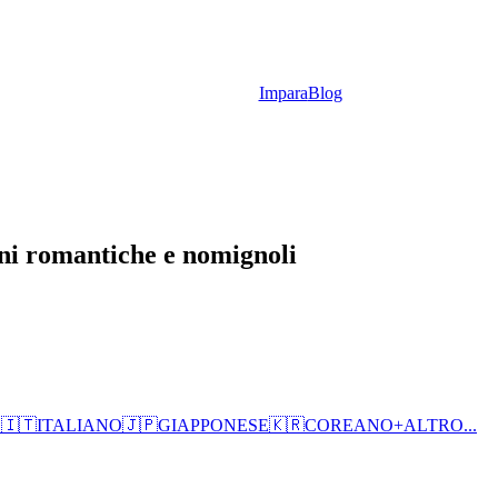
Impara
Blog
ni romantiche e nomignoli
O
🇮🇹
ITALIANO
🇯🇵
GIAPPONESE
🇰🇷
COREANO
+
ALTRO...