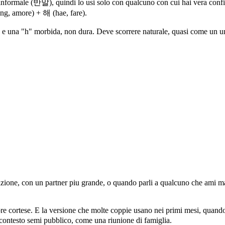
formale (반말), quindi lo usi solo con qualcuno con cui hai vera confiden
ng, amore) + 해 (hae, fare).
해 e una "h" morbida, non dura. Deve scorrere naturale, quasi come un un
tazione, con un partner piu grande, o quando parli a qualcuno che ami ma
 cortese. E la versione che molte coppie usano nei primi mesi, quando 
n contesto semi pubblico, come una riunione di famiglia.