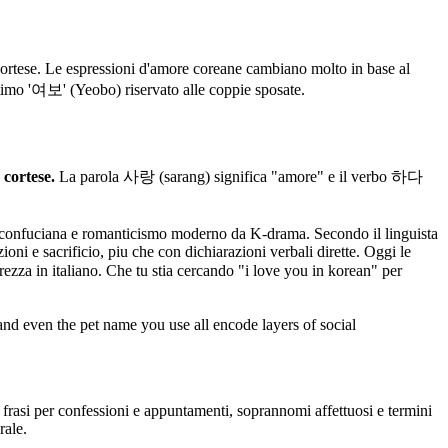
rtese. Le espressioni d'amore coreane cambiano molto in base al
intimo '여보' (Yeobo) riservato alle coppie sposate.
cortese.
La parola 사랑 (sarang) significa "amore" e il verbo 하다
zza confuciana e romanticismo moderno da K-drama. Secondo il linguista
oni e sacrificio, piu che con dichiarazioni verbali dirette. Oggi le
ezza in italiano. Che tu stia cercando "i love you in korean" per
and even the pet name you use all encode layers of social
o, frasi per confessioni e appuntamenti, soprannomi affettuosi e termini
rale.