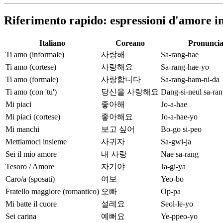
Riferimento rapido: espressioni d'amore i
Italiano
Coreano
Pronunci
Ti amo (informale)
사랑해
Sa-rang-hae
Ti amo (cortese)
사랑해요
Sa-rang-hae-yo
Ti amo (formale)
사랑합니다
Sa-rang-ham-ni-da
Ti amo (con 'tu')
당신을 사랑해요
Dang-si-neul sa-ra
Mi piaci
좋아해
Jo-a-hae
Mi piaci (cortese)
좋아해요
Jo-a-hae-yo
Mi manchi
보고 싶어
Bo-go si-peo
Mettiamoci insieme
사귀자
Sa-gwi-ja
Sei il mio amore
내 사랑
Nae sa-rang
Tesoro / Amore
자기야
Ja-gi-ya
Caro/a (sposati)
여보
Yeo-bo
Fratello maggiore (romantico)
오빠
Op-pa
Mi batte il cuore
설레요
Seol-le-yo
Sei carina
예뻐요
Ye-ppeo-yo