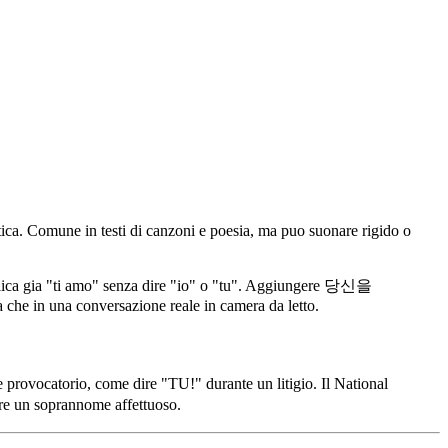
ca. Comune in testi di canzoni e poesia, ma puo suonare rigido o
plica gia "ti amo" senza dire "io" o "tu". Aggiungere 당신을
ma che in una conversazione reale in camera da letto.
provocatorio, come dire "TU!" durante un litigio. Il National
are un soprannome affettuoso.