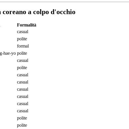
n coreano a colpo d'occhio
a
Formalità
casual
polite
formal
ng-hae-yo
polite
casual
polite
casual
casual
casual
casual
casual
casual
polite
polite