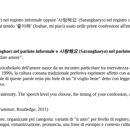
) nel registro informale oppure '사랑해요' (Saranghaeyo) nel registro co
e, dal timido '좋아해' (Joahae, mi piaci) usato nelle prime confessioni all'
ghae) nel parlato informale o
사랑해요
(Saranghaeyo) nel parlato 
"fare amore".
o vocabolario dell'amore nasce da un incontro particolare tra riservate
999), la cultura coreana tradizionale preferiva esprimere affetto con azi
i queste parole resta piu forte di un "ti voglio bene" detto con legger
rve.
intensity. The speech level you choose, the timing of your confession, 
Grammar
, Routledge, 2011)
e, organizzate per categoria: varianti di "ti amo" per livello di registr
angul, romanizzazione, pronuncia, una frase di esempio e contesto cultu