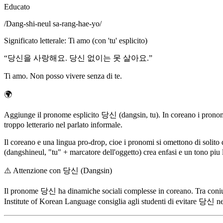
Educato
/
Dang-shi-neul sa-rang-hae-yo
/
Significato letterale
:
Ti amo (con 'tu' esplicito)
“
당신을 사랑해요. 당신 없이는 못 살아요.
”
Ti amo. Non posso vivere senza di te.
🌍
Aggiunge il pronome esplicito 당신 (dangsin, tu). In coreano i pronom
troppo letterario nel parlato informale.
Il coreano e una lingua pro-drop, cioe i pronomi si omettono di sol
(dangshineul, "tu" + marcatore dell'oggetto) crea enfasi e un tono piu 
⚠️
Attenzione con 당신 (Dangsin)
Il pronome 당신 ha dinamiche sociali complesse in coreano. Tra coniugi
Institute of Korean Language consiglia agli studenti di evitare 당신 ne