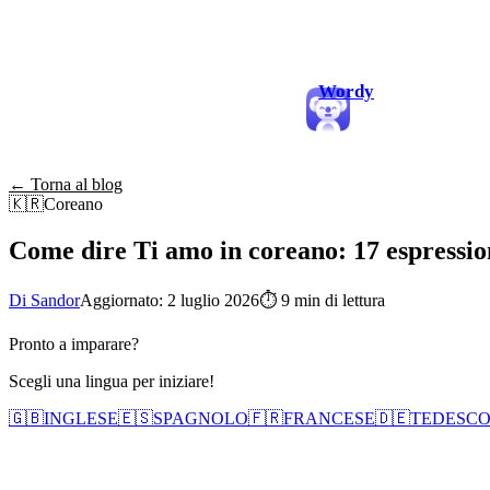
Wordy
← Torna al blog
🇰🇷
Coreano
Come dire Ti amo in coreano: 17 espressio
Di Sandor
Aggiornato: 2 luglio 2026
⏱
9 min di lettura
Pronto a imparare?
Scegli una lingua per iniziare!
🇬🇧
INGLESE
🇪🇸
SPAGNOLO
🇫🇷
FRANCESE
🇩🇪
TEDESC