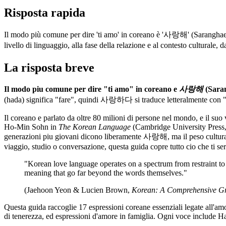
Risposta rapida
Il modo più comune per dire 'ti amo' in coreano è '사랑해' (Saranghae
livello di linguaggio, alla fase della relazione e al contesto cultural
La risposta breve
Il modo piu comune per dire "ti amo" in coreano e
사랑해
(Saran
(hada) significa "fare", quindi 사랑하다 si traduce letteralmente con 
Il coreano e parlato da oltre 80 milioni di persone nel mondo, e il su
Ho-Min Sohn in
The Korean Language
(Cambridge University Press, 1
generazioni piu giovani dicono liberamente 사랑해, ma il peso culturale d
viaggio, studio o conversazione, questa guida copre tutto cio che ti se
"Korean love language operates on a spectrum from restraint to 
meaning that go far beyond the words themselves."
(Jaehoon Yeon & Lucien Brown,
Korean: A Comprehensive 
Questa guida raccoglie 17 espressioni coreane essenziali legate all'amor
di tenerezza, ed espressioni d'amore in famiglia. Ogni voce include H