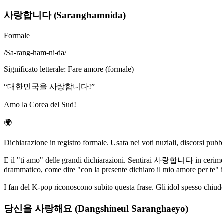
사랑합니다 (Saranghamnida)
Formale
/
Sa-rang-ham-ni-da
/
Significato letterale
:
Fare amore (formale)
“
대한민국을 사랑합니다!
”
Amo la Corea del Sud!
🌍
Dichiarazione in registro formale. Usata nei voti nuziali, discorsi pubb
E il "ti amo" delle grandi dichiarazioni. Sentirai 사랑합니다 in cerimonie
drammatico, come dire "con la presente dichiaro il mio amore per te" 
I fan del K-pop riconoscono subito questa frase. Gli idol spesso
당신을 사랑해요 (Dangshineul Saranghaeyo)