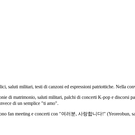
lici, saluti militari, testi di canzoni ed espressioni patriottiche. Nella 
 di matrimonio, saluti militari, palchi di concerti K-pop e discorsi pa
invece di un semplice "ti amo".
 chiudono fan meeting e concerti con "여러분, 사랑합니다!" (Yeoreobun, sar