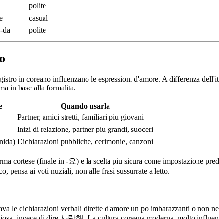
polite
e
casual
a-da
polite
no
gistro in coreano influenzano le espressioni d'amore. A differenza dell'ita
ma in base alla formalita.
e
Quando usarla
Partner, amici stretti, familiari piu giovani
Inizi di relazione, partner piu grandi, suoceri
ida)
Dichiarazioni pubbliche, cerimonie, canzoni
cortese (finale in -요) e la scelta piu sicura come impostazione prede
pensa ai voti nuziali, non alle frasi sussurrate a letto.
erava le dichiarazioni verbali dirette d'amore un po imbarazzanti o non
nziosa, invece di dire 사랑해. La cultura coreana moderna, molto influenz