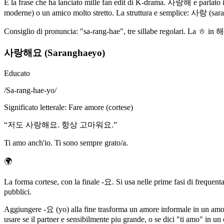
E la frase che ha lanciato mille fan edit di K-drama. 사랑해 e parlato in
moderne) o un amico molto stretto. La struttura e semplice: 사랑 (sara
Consiglio di pronuncia: "sa-rang-hae", tre sillabe regolari. La ㅎ in 
사랑해요 (Saranghaeyo)
Educato
/
Sa-rang-hae-yo
/
Significato letterale
:
Fare amore (cortese)
“
저도 사랑해요. 항상 고마워요.
”
Ti amo anch'io. Ti sono sempre grato/a.
🌍
La forma cortese, con la finale -요. Si usa nelle prime fasi di frequen
pubblici.
Aggiungere -요 (yo) alla fine trasforma un amore informale in un amore
usare se il partner e sensibilmente piu grande, o se dici "ti amo" in u