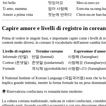
Sei bello
멋있어요
Meo-si-sseo-yo
Ti amo, mamma
엄마 사랑해
Eom-ma sa-rang-ha
Amore a prima vista
첫눈에 반하다
Cheot-nu-ne ban-h
Capire amore e livelli di registro in corea
Prima di vedere le singole frasi, e importante capire come i livelli di re
contesti molto diversi, in coreano il vocabolario dell'amore cambia for
Livello di registro
Termine coreano
Espressione d'amor
Informale (반말)
반말 (banmal)
사랑해 (Saranghae)
Cortese (존댓말)
존댓말 (jondaenmal)
사랑해요 (Saranghaeyo)
Formale
격식체 (gyeokshikche)
사랑합니다 (Saranghamn
Il National Institute of Korean Language (국립국어원) nota che la forma 
implica grande intimita, mentre la forma formale ha un peso drammatico, 
🌍
Riservatezza confuciana vs romanticismo moderno
La cultura coreana tradizionale, radicata in valori confuciani, consid
offrendo pasti, facendo sacrifici economici e con una devozione sile