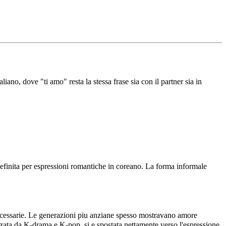
liano, dove "ti amo" resta la stessa frase sia con il partner sia in
finita per espressioni romantiche in coreano. La forma informale
 necessarie. Le generazioni piu anziane spesso mostravano amore
ata da K-drama e K-pop, si e spostata nettamente verso l'espressione