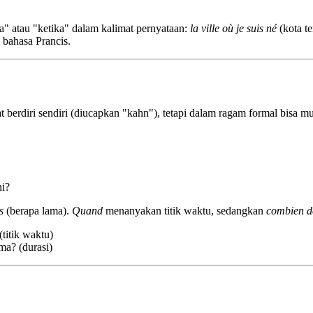
na" atau "ketika" dalam kalimat pernyataan:
la ville où je suis né
(kota te
 bahasa Prancis.
at berdiri sendiri (diucapkan "kahn"), tetapi dalam ragam formal bisa m
ni?
s
(berapa lama).
Quand
menanyakan titik waktu, sedangkan
combien d
titik waktu)
ma? (durasi)