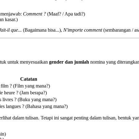
u menjawab:
Comment ?
(Maaf? / Apa tadi?)
n kasar.)
it-il que...
(Bagaimana bisa...),
N'importe comment
(sembarangan / asa
entuk untuk menyesuaikan
gender dan jumlah
nomina yang diterangkann
Catatan
 film ? (Film yang mana?)
e heure ? (Jam berapa?)
s livres ? (Buku yang mana?)
les langues ? (Bahasa yang mana?)
lihat dalam tulisan. Tetapi ini sangat penting dalam tulisan, bentuk y
in)