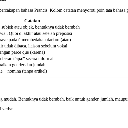
percakapan bahasa Prancis. Kolom catatan menyoroti poin tata bahasa p
Catatan
i subjek atau objek, bentuknya tidak berubah
wal, Quoi di akhir atau setelah preposisi
rave pada ù membedakan dari ou (atau)
hir tidak dibaca, liaison sebelum vokal
engan parce que (karena)
a berarti 'apa?' secara informal
aikan gender dan jumlah
de + nomina (tanpa artikel)
ng mudah. Bentuknya tidak berubah, baik untuk gender, jumlah, maupun 
i verba: