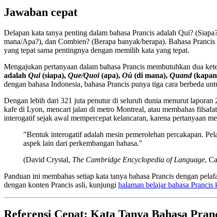
Jawaban cepat
Delapan kata tanya penting dalam bahasa Prancis adalah Qui? (Sia
mana/Apa?), dan Combien? (Berapa banyak/berapa). Bahasa Prancis puny
yang tepat sama pentingnya dengan memilih kata yang tepat.
Mengajukan pertanyaan dalam bahasa Prancis membutuhkan dua ketera
adalah
Qui
(siapa),
Que/Quoi
(apa),
Où
(di mana),
Quand
(kapan
dengan bahasa Indonesia, bahasa Prancis punya tiga cara berbeda un
Dengan lebih dari 321 juta penutur di seluruh dunia menurut laporan
kafe di Lyon, mencari jalan di metro Montreal, atau membahas filsafa
interogatif sejak awal mempercepat kelancaran, karena pertanyaan me
"Bentuk interogatif adalah mesin pemerolehan percakapan. Pel
aspek lain dari perkembangan bahasa."
(David Crystal,
The Cambridge Encyclopedia of Language
, C
Panduan ini membahas setiap kata tanya bahasa Prancis dengan pelafal
dengan konten Prancis asli, kunjungi
halaman belajar bahasa Prancis
Referensi Cepat: Kata Tanya Bahasa Pran