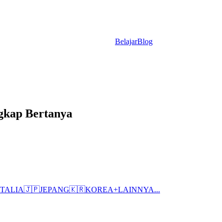
Belajar
Blog
gkap Bertanya
ITALIA
🇯🇵
JEPANG
🇰🇷
KOREA
+
LAINNYA...