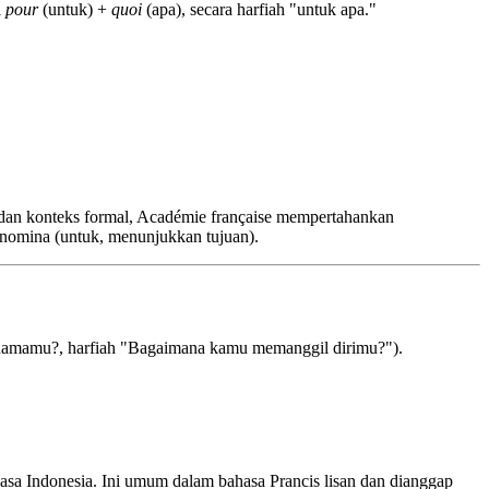
i
pour
(untuk) +
quoi
(apa), secara harfiah "untuk apa."
 dan konteks formal, Académie française mempertahankan
nomina (untuk, menunjukkan tujuan).
namamu?, harfiah "Bagaimana kamu memanggil dirimu?").
asa Indonesia. Ini umum dalam bahasa Prancis lisan dan dianggap