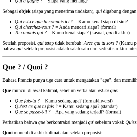
Qui a gagné ?
= Siapa yang menang?
Sebagai
objek
(siapa yang menerima tindakan),
qui
digabung denga
Qui est-ce que tu connais ici ?
= Kamu kenal siapa di sini?
Qui cherchez-vous ?
= Anda mencari siapa? (formal)
Tu connais qui ?
= Kamu kenal siapa? (kasual,
qui
di akhir)
Setelah preposisi,
qui
tetap tidak berubah:
Avec qui tu sors ?
(Kamu pe
bahwa
qui
setelah preposisi adalah salah satu dari sedikit struktur int
Que ? / Quoi ?
Bahasa Prancis punya tiga cara untuk mengatakan "apa", dan memilih 
Que
muncul di awal kalimat, sebelum verba atau
est-ce que
:
Que fais-tu ?
= Kamu sedang apa? (formal/inversi)
Qu'est-ce que tu fais ?
= Kamu sedang apa? (standar)
Que se passe-t-il ?
= Apa yang sedang terjadi? (formal)
Perhatikan bahwa
que
berkontraksi menjadi
qu'
sebelum vokal:
Qu'est
Quoi
muncul di akhir kalimat atau setelah preposisi: