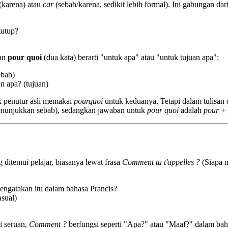
(karena) atau
car
(sebab/karena, sedikit lebih formal). Ini gabungan dar
tutup?
kan
pour quoi
(dua kata) berarti "untuk apa" atau "untuk tujuan apa":
ebab)
n apa? (tujuan)
ak penutur asli memakai
pourquoi
untuk keduanya. Tetapi dalam tulisan
enunjukkan sebab), sedangkan jawaban untuk
pour quoi
adalah
pour
+ 
 ditemui pelajar, biasanya lewat frasa
Comment tu t'appelles ?
(Siapa 
ngatakan itu dalam bahasa Prancis?
sual)
ai seruan,
Comment ?
berfungsi seperti "Apa?" atau "Maaf?" dalam bah