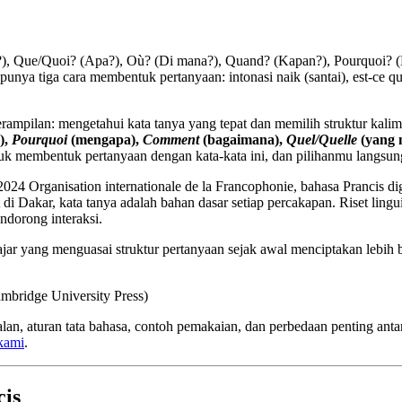
pa?), Que/Quoi? (Apa?), Où? (Di mana?), Quand? (Kapan?), Pourquoi
a tiga cara membentuk pertanyaan: intonasi naik (santai), est-ce que (
mpilan: mengetahui kata tanya yang tepat dan memilih struktur kalim
),
Pourquoi
(mengapa),
Comment
(bagaimana),
Quel/Quelle
(yang 
tuk membentuk pertanyaan dengan kata-kata ini, dan pilihanmu langsun
 2024 Organisation internationale de la Francophonie, bahasa Prancis
t di Dakar, kata tanya adalah bahan dasar setiap percakapan. Riset lin
ndorong interaksi.
ajar yang menguasai struktur pertanyaan sejak awal menciptakan lebih 
ambridge University Press)
an, aturan tata bahasa, contoh pemakaian, dan perbedaan penting antara
 kami
.
cis