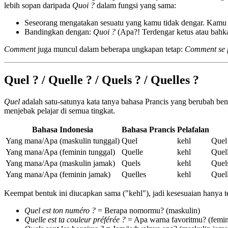
lebih sopan daripada
Quoi ?
dalam fungsi yang sama:
Seseorang mengatakan sesuatu yang kamu tidak dengar. Kam
Bandingkan dengan:
Quoi ?
(Apa?! Terdengar ketus atau bahka
Comment
juga muncul dalam beberapa ungkapan tetap:
Comment se fa
Quel ? / Quelle ? / Quels ? / Quelles ?
Quel
adalah satu-satunya kata tanya bahasa Prancis yang berubah b
menjebak pelajar di semua tingkat.
Bahasa Indonesia
Bahasa Prancis
Pelafalan
Yang mana/Apa (maskulin tunggal)
Quel
kehl
Quel
Yang mana/Apa (feminin tunggal)
Quelle
kehl
Quell
Yang mana/Apa (maskulin jamak)
Quels
kehl
Quel
Yang mana/Apa (feminin jamak)
Quelles
kehl
Quel
Keempat bentuk ini diucapkan sama ("kehl"), jadi kesesuaian hanya ter
Quel est ton numéro ?
= Berapa nomormu? (maskulin)
Quelle est ta couleur préférée ?
= Apa warna favoritmu? (femin