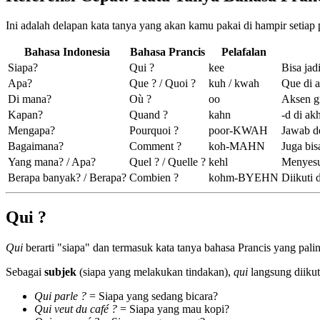
Ini adalah delapan kata tanya yang akan kamu pakai di hampir setiap 
Bahasa Indonesia
Bahasa Prancis
Pelafalan
Siapa?
Qui ?
kee
Bisa jad
Apa?
Que ? / Quoi ?
kuh / kwah
Que di a
Di mana?
Où ?
oo
Aksen g
Kapan?
Quand ?
kahn
-d di ak
Mengapa?
Pourquoi ?
poor-KWAH
Jawab d
Bagaimana?
Comment ?
koh-MAHN
Juga bis
Yang mana? / Apa?
Quel ? / Quelle ?
kehl
Menyesu
Berapa banyak? / Berapa?
Combien ?
kohm-BYEHN
Diikuti 
Qui ?
Qui
berarti "siapa" dan termasuk kata tanya bahasa Prancis yang pali
Sebagai
subjek
(siapa yang melakukan tindakan),
qui
langsung diikut
Qui parle ?
= Siapa yang sedang bicara?
Qui veut du café ?
= Siapa yang mau kopi?