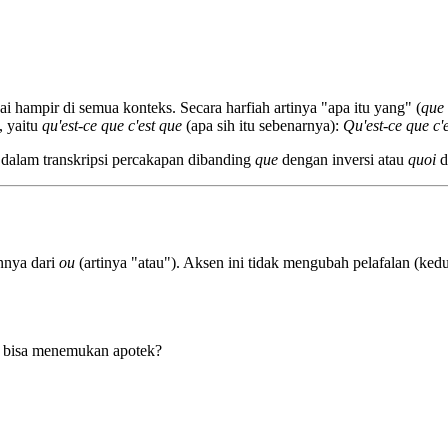
i hampir di semua konteks. Secara harfiah artinya "apa itu yang" (
que
, yaitu
qu'est-ce que c'est que
(apa sih itu sebenarnya):
Qu'est-ce que c'e
 dalam transkripsi percakapan dibanding
que
dengan inversi atau
quoi
di
nnya dari
ou
(artinya "atau"). Aksen ini tidak mengubah pelafalan (kedu
 bisa menemukan apotek?