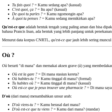
Tu fais quoi ?
= Kamu sedang apa? (kasual)
C'est quoi, ça ?
= Itu apa? (kasual)
De quoi tu parles ?
= Kamu ngomongin apa?
À quoi tu penses ?
= Kamu sedang memikirkan apa?
Qu'est-ce que
adalah bentuk tengah yang paling aman dan bisa dipaka
bahasa Prancis lisan, ada bentuk yang lebih panjang untuk penekanan
Menurut data korpus CNRTL,
qu'est-ce que
jauh lebih sering muncul
Où ?
Où
berarti "di mana" dan memakai aksen grave (
ù
) yang membedaka
Où est la gare ?
= Di mana stasiun kereta?
Où habites-tu ?
= Kamu tinggal di mana? (formal)
Tu habites où ?
= Kamu tinggal di mana? (kasual)
Où est-ce que je peux trouver une pharmacie ?
= Di mana saya
D'où
(dari mana) menambahkan unsur arah:
D'où viens-tu ?
= Kamu berasal dari mana?
D'où est-ce que tu viens ?
= Kamu dari mana? (standar)