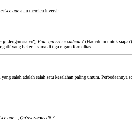
n
est-ce que
atau memicu inversi:
rgi dengan siapa?),
Pour qui est ce cadeau ?
(Hadiah ini untuk siapa?
erogatif yang bekerja sama di tiga ragam formalitas.
yang salah adalah salah satu kesalahan paling umum. Perbedaannya soa
-ce que...
,
Qu'avez-vous dit ?