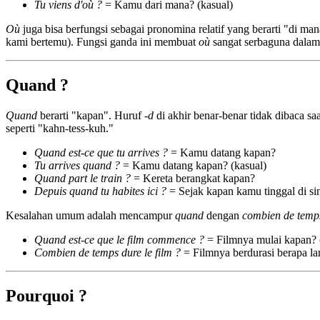
Tu viens d'où ?
= Kamu dari mana? (kasual)
Où
juga bisa berfungsi sebagai pronomina relatif yang berarti "di ma
kami bertemu). Fungsi ganda ini membuat
où
sangat serbaguna dalam
Quand ?
Quand
berarti "kapan". Huruf
-d
di akhir benar-benar tidak dibaca sa
seperti "kahn-tess-kuh."
Quand est-ce que tu arrives ?
= Kamu datang kapan?
Tu arrives quand ?
= Kamu datang kapan? (kasual)
Quand part le train ?
= Kereta berangkat kapan?
Depuis quand tu habites ici ?
= Sejak kapan kamu tinggal di si
Kesalahan umum adalah mencampur
quand
dengan
combien de temp
Quand est-ce que le film commence ?
= Filmnya mulai kapan? (
Combien de temps dure le film ?
= Filmnya berdurasi berapa la
Pourquoi ?