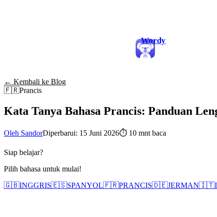
Wordy
← Kembali ke Blog
🇫🇷
Prancis
Kata Tanya Bahasa Prancis: Panduan Len
Oleh Sandor
Diperbarui: 15 Juni 2026
⏱
10 mnt baca
Siap belajar?
Pilih bahasa untuk mulai!
🇬🇧
INGGRIS
🇪🇸
SPANYOL
🇫🇷
PRANCIS
🇩🇪
JERMAN
🇮🇹