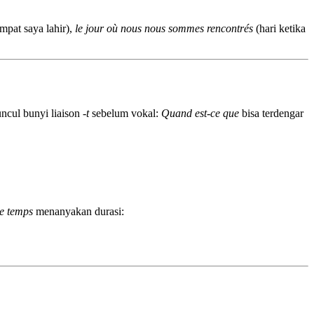
mpat saya lahir),
le jour où nous nous sommes rencontrés
(hari ketika
uncul bunyi liaison
-t
sebelum vokal:
Quand est-ce que
bisa terdengar
e temps
menanyakan durasi: