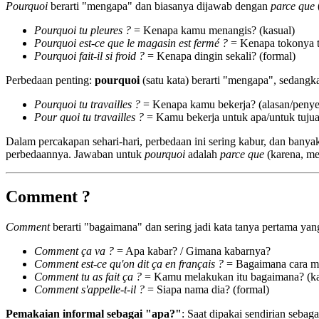
Pourquoi
berarti "mengapa" dan biasanya dijawab dengan
parce que
Pourquoi tu pleures ?
= Kenapa kamu menangis? (kasual)
Pourquoi est-ce que le magasin est fermé ?
= Kenapa tokonya 
Pourquoi fait-il si froid ?
= Kenapa dingin sekali? (formal)
Perbedaan penting:
pourquoi
(satu kata) berarti "mengapa", sedang
Pourquoi tu travailles ?
= Kenapa kamu bekerja? (alasan/peny
Pour quoi tu travailles ?
= Kamu bekerja untuk apa/untuk tujua
Dalam percakapan sehari-hari, perbedaan ini sering kabur, dan bany
perbedaannya. Jawaban untuk
pourquoi
adalah
parce que
(karena, m
Comment ?
Comment
berarti "bagaimana" dan sering jadi kata tanya pertama yang
Comment ça va ?
= Apa kabar? / Gimana kabarnya?
Comment est-ce qu'on dit ça en français ?
= Bagaimana cara me
Comment tu as fait ça ?
= Kamu melakukan itu bagaimana? (ka
Comment s'appelle-t-il ?
= Siapa nama dia? (formal)
Pemakaian informal sebagai "apa?"
: Saat dipakai sendirian sebag