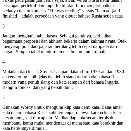
Fokus pada pasangan verba sejak awal. Verba Rusia hadir dalam
pasangan perfektif dan imperfektif, dan film memperlihatkan
bedanya dalam konteks. "He was reading" versus "he read (and
finished)" adalah perbedaan yang dibuat bahasa Rusia setiap saat.
3
Jangan menghafal tabel kasus. Sebagai gantinya, perhatikan
bagaimana preposisi dan akhiran bekerja dalam kalimat nyata. Otak
menyerap pola dari paparan berulang lebih cepat daripada dari
bagan. Simpan tabel untuk referensi, bukan untuk dihafal.
4
Mulailah dari klasik Soviet. Ucapan dalam film 1970-an dan 1980-
an cenderung lebih jelas dan lebih standar daripada bahasa Rusia
modern yang penuh slang dan kata serapan dari bahasa Inggris.
Bangun fondasi dari yang bersih dulu.
5
Gunakan Wordy untuk mengurai klip kata demi kata. Batas antar
kata dalam bahasa Rusia sulit terdengar di awal karena kata-kata
tersambung saat diucapkan. Melihat tiap kata secara terpisah
membantu kamu mulai mendengar di mana satu kata berakhir dan
kata berikutnya dimulai.