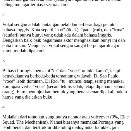
telingamu agar terbiasa secara alami.
2
Vokal sengau adalah tantangan pelafalan terbesar bagi penutur
bahasa Inggris. Kata seperti "nao" (tidak), "pao" (roti), dan "irma"
(saudari) punya bunyi yang tidak ada dalam bahasa Inggris.
Dengarkan baik-baik bagaimana aktor menghasilkan bunyi ini dan
coba tirukan. Menguasai vokal sengau sangat berpengaruh agar
kamu mudah dipahami.
3
Bahasa Portugis memakai "tu" dan "voce" untuk "kamu", tetapi
pemakaiannya berbeda-beda tergantung wilayah. Di Sao Paulo,
"voce" lebih dominan. Di Rio, "tu" muncul tetapi sering memakai
konjugasi verba "voce" (secara teknis salah, tetapi dipahami semua
orang). Film menunjukkan bentuk yang benar-benar dipakai, bukan
hanya yang diajarkan buku.
4
Mulailah dari tontonan yang punya narator atau voiceover (3%, Elite
Squad, The Mechanism). Narasi biasanya memakai Portugis yang
lebih bersih dan terstruktur dibanding dialog antar karakter, jadi