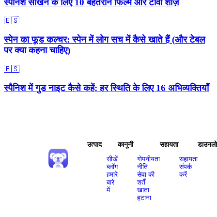
स्पैनिश सीखने के लिए 10 बेहतरीन फिल्में और टीवी शोज़
🇪🇸
स्पेन का फूड कल्चर: स्पेन में लोग सच में कैसे खाते हैं (और टेबल
पर क्या कहना चाहिए)
🇪🇸
स्पैनिश में गुड नाइट कैसे कहें: हर स्थिति के लिए 16 अभिव्यक्तियाँ
उत्पाद
कानूनी
सहायता
डाउनल
सीखें
गोपनीयता
सहायता
ब्लॉग
नीति
संपर्क
हमारे
सेवा की
करें
बारे
शर्तें
में
खाता
हटाना