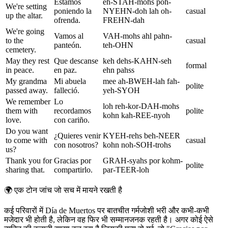
Estamos
eh-STAH-mohs poh-
We're setting
poniendo la
NYEHN-doh lah oh-
casual
up the altar.
ofrenda.
FREHN-dah
We're going
Vamos al
VAH-mohs ahl pahn-
to the
casual
panteón.
teh-OHN
cemetery.
May they rest
Que descanse
keh dehs-KAHN-seh
formal
in peace.
en paz.
ehn pahss
My grandma
Mi abuela
mee ah-BWEH-lah fah-
polite
passed away.
falleció.
yeh-SYOH
We remember
Lo
loh reh-kor-DAH-mohs
them with
recordamos
polite
kohn kah-REE-nyoh
love.
con cariño.
Do you want
¿Quieres venir
KYEH-rehs beh-NEER
to come with
casual
con nosotros?
kohn noh-SOH-trohs
us?
Thank you for
Gracias por
GRAH-syahs por kohm-
polite
sharing that.
compartirlo.
par-TEER-loh
🌍
एक टोन जांच जो सच में मायने रखती है
कई परिवारों में Día de Muertos पर बातचीत गर्मजोशी भरी और कभी-कभी
मजेदार भी होती है, लेकिन वह फिर भी सम्मानजनक रहती है। अगर कोई ऐसे