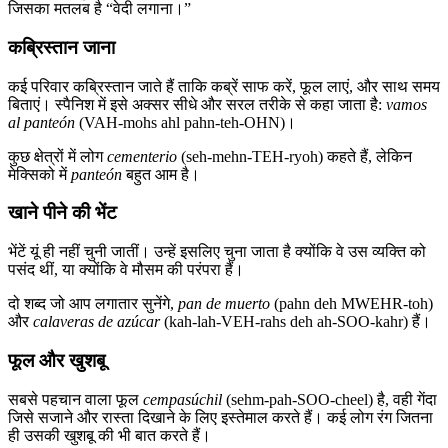
जिसका मतलब है “वेदी लगाना।”
कब्रिस्तान जाना
कई परिवार कब्रिस्तान जाते हैं ताकि कब्रें साफ करें, फूल लाएं, और साथ समय
बिताएं। स्पैनिश में इसे अक्सर सीधे और सरल तरीके से कहा जाता है:
vamos
al panteón
(VAH-mohs ahl pahn-teh-OHN)।
कुछ क्षेत्रों में लोग
cementerio
(seh-mehn-TEH-ryoh) कहते हैं, लेकिन
मेक्सिको में
panteón
बहुत आम है।
खाने पीने की भेंट
भेंटें यूं ही नहीं चुनी जातीं। उन्हें इसलिए चुना जाता है क्योंकि वे उस व्यक्ति को
पसंद थीं, या क्योंकि वे मौसम की परंपरा हैं।
दो शब्द जो आप लगातार सुनेंगे,
pan de muerto
(pahn deh MWEHR-toh)
और
calaveras de azúcar
(kah-lah-VEH-rahs deh ah-SOO-kahr) हैं।
फूल और खुशबू
सबसे पहचान वाला फूल
cempasúchil
(sehm-pah-SOO-cheel) है, वही गेंदा
जिसे सजाने और रास्ता दिखाने के लिए इस्तेमाल करते हैं। कई लोग रंग जितना
ही उसकी खुशबू की भी बात करते हैं।