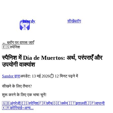
Wordy
सीखें
ब्लॉग
← ब्लॉग पर वापस जाएँ
🇪🇸
स्पेनिश
स्पैनिश में Día de Muertos: अर्थ, परंपराएँ और
उपयोगी वाक्यांश
Sandor द्वारा
अपडेट: 13 मई 2026
⏱
12 मिनट पढ़ने में
सीखने के लिए तैयार?
शुरू करने के लिए एक भाषा चुनें!
🇬🇧
अंग्रेज़ी
🇪🇸
स्पेनिश
🇫🇷
फ़्रेंच
🇩🇪
जर्मन
🇮🇹
इतालवी
🇯🇵
जापानी
🇰🇷
कोरियाई
+
अन्य...