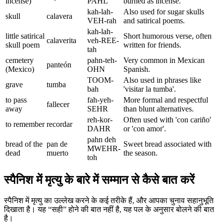
incense)
PAHL
burned as incense.
kah-lah-
Also used for sugar skulls
skull
calavera
VEH-rah
and satirical poems.
kah-lah-
little satirical
Short humorous verse, often
calaverita
veh-REE-
skull poem
written for friends.
tah
cemetery
pahn-teh-
Very common in Mexican
panteón
(Mexico)
OHN
Spanish.
TOOM-
Also used in phrases like
grave
tumba
bah
'visitar la tumba'.
to pass
fah-yeh-
More formal and respectful
fallecer
away
SEHR
than blunt alternatives.
reh-kor-
Often used with 'con cariño'
to remember
recordar
DAHR
or 'con amor'.
pahn deh
bread of the
pan de
Sweet bread associated with
MWEHR-
dead
muerto
the season.
toh
स्पैनिश में मृत्यु के बारे में सम्मान से कैसे बात करें
स्पैनिश में मृत्यु का उल्लेख करने के कई तरीके हैं, और आपका चुनाव सहानुभूति
दिखाता है। यह “सही” होने की बात नहीं है, यह पल के अनुसार बोलने की बात
है।