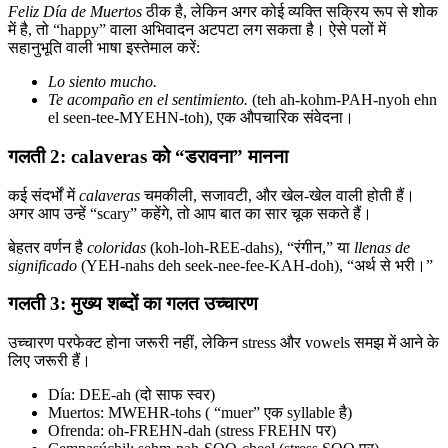
Feliz Día de Muertos
ठीक है, लेकिन अगर कोई व्यक्ति सक्रिय रूप से शोक
में है, तो “happy” वाला अभिवादन अटपटा लग सकता है। ऐसे पलों में
सहानुभूति वाली भाषा इस्तेमाल करें:
Lo siento mucho.
Te acompaño en el sentimiento.
(teh ah-kohm-PAH-nyoh ehn
el seen-tee-MYEHN-toh), एक औपचारिक संवेदना।
गलती 2: calaveras को “डरावना” मानना
कई संदर्भों में
calaveras
चमकीली, सजावटी, और खेल-खेल वाली होती हैं।
अगर आप उन्हें “scary” कहेंगे, तो आप बात का सार चूक सकते हैं।
बेहतर वर्णन है
coloridas
(koh-loh-REE-dahs), “रंगीन,” या
llenas de
significado
(YEH-nahs deh seek-nee-fee-KAH-doh), “अर्थ से भरी।”
गलती 3: मुख्य शब्दों का गलत उच्चारण
उच्चारण परफेक्ट होना जरूरी नहीं, लेकिन stress और vowels समझ में आने के
लिए जरूरी हैं।
Día: DEE-ah (दो साफ स्वर)
Muertos: MWEHR-tohs ( “muer” एक syllable है)
Ofrenda: oh-FREHN-dah (stress FREHN पर)