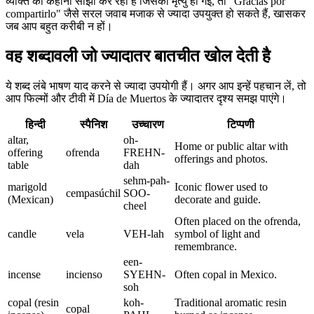
व्यक्ति की कहानी साझा कर रहा है जिसकी मृत्यु हो गई, तो "Gracias por
compartirlo" जैसे सरल जवाब मजाक से ज्यादा उपयुक्त हो सकते हैं, खासकर
जब आप बहुत करीबी न हों।
वह शब्दावली जो ज्यादातर बातचीत खोल देती है
ये शब्द लंबे भाषण याद करने से ज्यादा उपयोगी हैं। अगर आप इन्हें पहचान लें, तो
आप फिल्मों और टीवी में Día de Muertos के ज्यादातर दृश्य समझ पाएंगे।
हिन्दी
स्पैनिश
उच्चारण
टिप्पणी
altar,
oh-
Home or public altar with
offering
ofrenda
FREHN-
offerings and photos.
table
dah
sehm-pah-
marigold
Iconic flower used to
cempasúchil
SOO-
(Mexican)
decorate and guide.
cheel
Often placed on the ofrenda,
candle
vela
VEH-lah
symbol of light and
remembrance.
een-
incense
incienso
SYEHN-
Often copal in Mexico.
soh
copal (resin
koh-
Traditional aromatic resin
copal