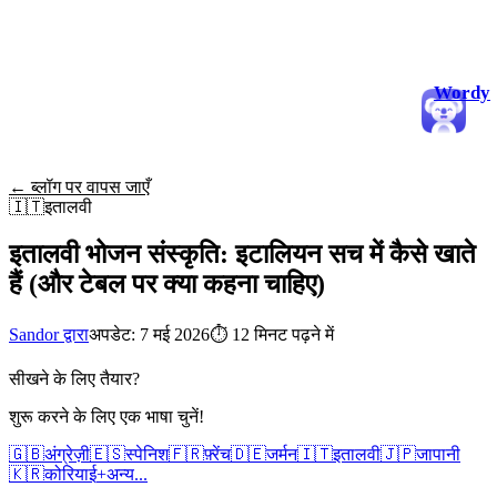
Wordy
← ब्लॉग पर वापस जाएँ
🇮🇹
इतालवी
इतालवी भोजन संस्कृति: इटालियन सच में कैसे खाते
हैं (और टेबल पर क्या कहना चाहिए)
Sandor द्वारा
अपडेट: 7 मई 2026
⏱
12 मिनट पढ़ने में
सीखने के लिए तैयार?
शुरू करने के लिए एक भाषा चुनें!
🇬🇧
अंग्रेज़ी
🇪🇸
स्पेनिश
🇫🇷
फ़्रेंच
🇩🇪
जर्मन
🇮🇹
इतालवी
🇯🇵
जापानी
🇰🇷
कोरियाई
+
अन्य...