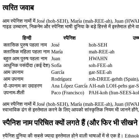
त्वरित जवाब
आम स्पेनिश नामों में José (hoh-SEH), María (mah-REE-ah), Juan (H
गाइड उच्चारण, निकनेम और स्पेनिश भाषी दुनिया के बड़े हिस्से में इस्तेमाल होन
हिन्दी
स्पैनिश
उच्
क्लासिक पुरुष पहला नाम
José
hoh-SEH
क्लासिक महिला पहला नाम
María
mah-REE-ah
बहुत आम पुरुष पहला नाम
Juan
HWAHN
आधुनिक पसंदीदा (कई देश)
Sofía
soh-FEE-ah
आम उपनाम
García
gar-SEE-ah
आम उपनाम
Rodríguez
roh-DREE-gehth (Spain)
दो-उपनाम का उदाहरण
Ana López García
AH-nah LOH-pehs gar-
उपनाम-शैली
Paco (Francisco)
PAH-koh (fran-SEES-ko
आम स्पैनिश नामों में José (hoh-SEH), María (mah-REE-ah), Juan (HWA
स्वाभाविक ढंग से इस्तेमाल करने के लिए आपको सांस्कृतिक नियम भी जानने होंगे
स्पैनिश नाम परिचित क्यों लगते हैं (और फिर भी सीखने व
स्पैनिश दुनिया की सबसे ज्यादा इस्तेमाल होने वाली भाषाओं में से एक है। Ethn