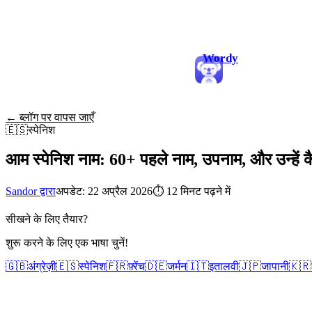
Wordy
← ब्लॉग पर वापस जाएँ
🇪🇸
स्पेनिश
आम स्पेनिश नाम: 60+ पहले नाम, उपनाम, और उन्हें कैस
Sandor द्वारा
अपडेट: 22 अप्रैल 2026
⏱
12 मिनट पढ़ने में
सीखने के लिए तैयार?
शुरू करने के लिए एक भाषा चुनें!
🇬🇧
अंग्रेज़ी
🇪🇸
स्पेनिश
🇫🇷
फ़्रेंच
🇩🇪
जर्मन
🇮🇹
इतालवी
🇯🇵
जापानी
🇰🇷