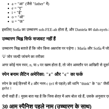
a = "आ" (जैसे "father" में)
e = "ए"
i = "ई"
o = "ओ"
u = "ऊ"
इसलिए Sofía का उच्चारण soh-FEE-ah होता है, और Daniela का dah-ny
उच्चारण चिह्न सिर्फ सजावट नहीं हैं
उच्चारण चिह्न बताते हैं कि जोर किस अक्षरांश पर पड़ेगा। María और Sofía में
💡
जोर जल्दी जांचने का तरीका
अगर कोई नाम स्वर, n, या s पर खत्म होता है, तो जोर आमतौर पर आखिरी से दू
स्पेन बनाम लैटिन अमेरिका: "z" और "c" का फर्क
स्पेन के कई हिस्सों में z और नरम c (e/i से पहले) की ध्वनि "think" के "th"
gehz।
दोनों सही हैं। मुख्य बात यह है कि जिस क्षेत्र में आप बोल रहे हैं, उसके अनुसार
30 आम स्पैनिश पहले नाम (उच्चारण के साथ)