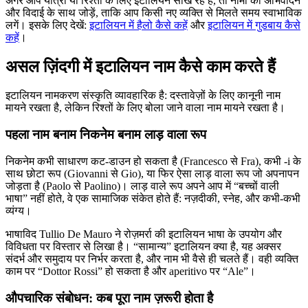
अगर आप यात्रा या रिश्तों के लिए इटालियन सीख रहे हैं, तो नामों को अभिवादन
और विदाई के साथ जोड़ें, ताकि आप किसी नए व्यक्ति से मिलते समय स्वाभाविक
लगें। इसके लिए देखें:
इटालियन में हैलो कैसे कहें
और
इटालियन में गुडबाय कैसे
कहें
।
असल ज़िंदगी में इटालियन नाम कैसे काम करते हैं
इटालियन नामकरण संस्कृति व्यावहारिक है: दस्तावेज़ों के लिए कानूनी नाम
मायने रखता है, लेकिन रिश्तों के लिए बोला जाने वाला नाम मायने रखता है।
पहला नाम बनाम निकनेम बनाम लाड़ वाला रूप
निकनेम कभी साधारण कट-डाउन हो सकता है (Francesco से Fra), कभी -i के
साथ छोटा रूप (Giovanni से Gio), या फिर ऐसा लाड़ वाला रूप जो अपनापन
जोड़ता है (Paolo से Paolino)। लाड़ वाले रूप अपने आप में “बच्चों वाली
भाषा” नहीं होते, वे एक सामाजिक संकेत होते हैं: नज़दीकी, स्नेह, और कभी-कभी
व्यंग्य।
भाषाविद Tullio De Mauro ने रोज़मर्रा की इटालियन भाषा के उपयोग और
विविधता पर विस्तार से लिखा है। “सामान्य” इटालियन क्या है, यह अक्सर
संदर्भ और समुदाय पर निर्भर करता है, और नाम भी वैसे ही चलते हैं। वही व्यक्ति
काम पर “Dottor Rossi” हो सकता है और aperitivo पर “Ale”।
औपचारिक संबोधन: कब पूरा नाम ज़रूरी होता है