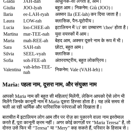
Giada
JAH-dah
आधुनिक-सा लगता है, आम।
Giulia
JOO-lyah
बहुत आम। निकनेम: Giù (JOO)।
Ilaria
ee-LAH-ryah
अक्सर Ila (EE-lah) कर दिया जाता है।
Laura
LOW-rah
क्लासिक, पैन-यूरोपीय।
Lucia
loo-CHEE-ah
इटालियन में 'ci' का उच्चारण 'chee' होता है।
Martina
mar-TEE-nah
युवा वयस्कों में आम।
Maria
mah-REE-ah
बेहद आम, अक्सर दूसरे नाम के रूप में भी।
Sara
SAH-rah
छोटा, बहुत आम।
Silvia
SEEL-vyah
क्लासिक।
Sofia
soh-FEE-ah
अंतरराष्ट्रीय, बहुत लोकप्रिय।
vah-lehn-TEE-
Valentina
निकनेम: Vale (VAH-leh)।
nah
Maria: पहला नाम, दूसरा नाम, और संयुक्त नाम
आपको Maria नाम की बहुत सी महिलाएं मिलेंगी, लेकिन आपको ऐसे लोग भी
मिलेंगे जिनके कानूनी नाम में Maria दूसरा हिस्सा होता है। यह लंबे समय से
चली आ रही धार्मिक और पारिवारिक परंपराओं को दिखाता है।
बातचीत में इटालियन लोग आम तौर पर रोज़ का पुकारने वाला नाम इस्तेमाल
करते हैं, पूरा कानूनी क्रम नहीं। अगर कोई कागज़ों पर “Maria Teresa” है, तो
दोस्त उसे फिर भी “Teresa” या “Mery” कह सकते हैं, परिवार के हिसाब से।