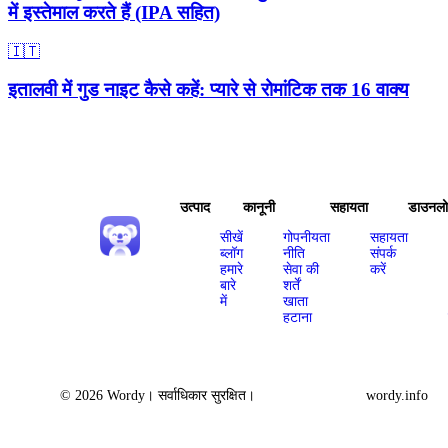
में इस्तेमाल करते हैं (IPA सहित)
🇮🇹
इतालवी में गुड नाइट कैसे कहें: प्यारे से रोमांटिक तक 16 वाक्य
उत्पाद
कानूनी
सहायता
डाउनल
सीखें
गोपनीयता
सहायता
ब्लॉग
नीति
संपर्क
हमारे
सेवा की
करें
बारे
शर्तें
में
खाता
हटाना
© 2026 Wordy। सर्वाधिकार सुरक्षित।
wordy.info