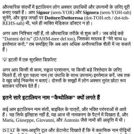
औपचारिक संदर्भों में इटालियन लोग अक्सर उपाधियों और उपनामों के ज़रिए दूरी
बनाए रखते हैं। आप
Signor
(seen-YOR) और
Signora
(seen-YOH-rah)
सुनेंगे, और कुछ जगहों पर
Dottore/Dottoressa
(dot-TOH-reh / dot-toh-
REHS-sah) भी, भले ही व्यक्ति मेडिकल डॉक्टर न हो।
अगर आप निश्चित नहीं हैं, तो औपचारिक तरीके से शुरू करें। जब कोई कहे
“Dammi del tu” (DAHM-mee del too), जिसका मतलब है “मेरे साथ tu
इस्तेमाल करो,” तब समझिए कि अब आप अधिक अनौपचारिक शैली में जा सकते
हैं।
💡
इटली में एक सुरक्षित डिफ़ॉल्ट
अगर आप किसी से काम, स्कूल प्रशासन, या किसी बड़े रिश्तेदार के ज़रिए
मिलते हैं, तो पूरा पहला नाम (या उपाधि के साथ उपनाम) इस्तेमाल करें, जब तक
वे खुद कोई निकनेम न बताएं। दोस्तों के समूहों में लोग अक्सर तुरंत छोटा रूप
बताकर परिचय देते हैं।
इतने सारे इटालियन नाम “कैथोलिक” क्यों लगते हैं
कई आम इटालियन नाम संतों, बाइबिल के पात्रों, और भक्ति परंपराओं से आते
हैं। यह सिर्फ इतिहास नहीं है, यह आज भी नामकरण के पैटर्न में दिखता है, और
Maria, Giuseppe, Giovanni, और Antonio जैसे नामों की आवृत्ति में भी।
ISTAT के नाम-आवृत्ति टूल और डेटासेट दिखाते हैं कि ये क्लासिक नाम पीढ़ियों