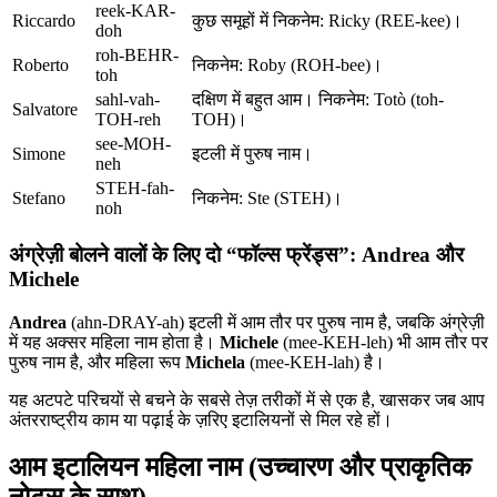
reek-KAR-
Riccardo
कुछ समूहों में निकनेम: Ricky (REE-kee)।
doh
roh-BEHR-
Roberto
निकनेम: Roby (ROH-bee)।
toh
sahl-vah-
दक्षिण में बहुत आम। निकनेम: Totò (toh-
Salvatore
TOH-reh
TOH)।
see-MOH-
Simone
इटली में पुरुष नाम।
neh
STEH-fah-
Stefano
निकनेम: Ste (STEH)।
noh
अंग्रेज़ी बोलने वालों के लिए दो “फॉल्स फ्रेंड्स”: Andrea और
Michele
Andrea
(ahn-DRAY-ah) इटली में आम तौर पर पुरुष नाम है, जबकि अंग्रेज़ी
में यह अक्सर महिला नाम होता है।
Michele
(mee-KEH-leh) भी आम तौर पर
पुरुष नाम है, और महिला रूप
Michela
(mee-KEH-lah) है।
यह अटपटे परिचयों से बचने के सबसे तेज़ तरीकों में से एक है, खासकर जब आप
अंतरराष्ट्रीय काम या पढ़ाई के ज़रिए इटालियनों से मिल रहे हों।
आम इटालियन महिला नाम (उच्चारण और प्राकृतिक
नोट्स के साथ)