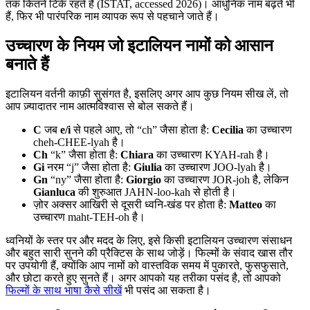
तक कितने टिके रहते हैं (ISTAT, accessed 2026)। आधुनिक नाम बढ़ते भी
हैं, फिर भी पारंपरिक नाम व्यापक रूप से पहचाने जाते हैं।
उच्चारण के नियम जो इटालियन नामों को आसान
बनाते हैं
इटालियन वर्तनी काफ़ी सुसंगत है, इसलिए अगर आप कुछ नियम सीख लें, तो
आप ज़्यादातर नाम आत्मविश्वास से बोल सकते हैं।
C
जब
e/i
से पहले आए, तो “ch” जैसा होता है:
Cecilia
का उच्चारण
cheh-CHEE-lyah है।
Ch
“k” जैसा होता है:
Chiara
का उच्चारण KYAH-rah है।
Gi
नरम “j” जैसा होता है:
Giulia
का उच्चारण JOO-lyah है।
Gn
“ny” जैसा होता है:
Giorgio
का उच्चारण JOR-joh है, लेकिन
Gianluca
की शुरुआत JAHN-loo-kah से होती है।
ज़ोर अक्सर आखिरी से दूसरी ध्वनि-खंड पर होता है:
Matteo
का
उच्चारण maht-TEH-oh है।
ध्वनियों के स्तर पर और मदद के लिए, इसे किसी इटालियन उच्चारण संसाधन
और बहुत सारी सुनने की प्रैक्टिस के साथ जोड़ें। फिल्मों के संवाद खास तौर
पर उपयोगी हैं, क्योंकि आप नामों को वास्तविक समय में पुकारते, फुसफुसाते,
और छोटा करते हुए सुनते हैं। अगर आपको यह तरीका पसंद है, तो आपको
फिल्मों के साथ भाषा कैसे सीखें
भी पसंद आ सकता है।