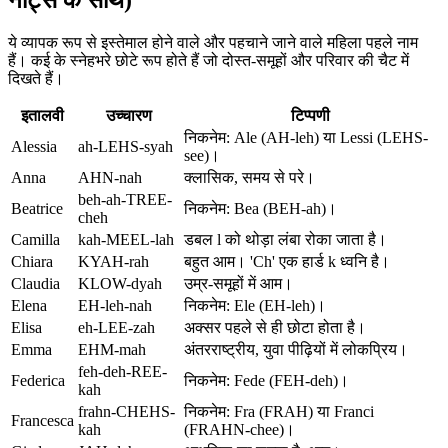
ये व्यापक रूप से इस्तेमाल होने वाले और पहचाने जाने वाले महिला पहले नाम
हैं। कई के स्नेहभरे छोटे रूप होते हैं जो दोस्त-समूहों और परिवार की चैट में
दिखते हैं।
इतालवी
उच्चारण
टिप्पणी
निकनेम: Ale (AH-leh) या Lessi (LEHS-
Alessia
ah-LEHS-syah
see)।
Anna
AHN-nah
क्लासिक, समय से परे।
beh-ah-TREE-
Beatrice
निकनेम: Bea (BEH-ah)।
cheh
Camilla
kah-MEEL-lah
डबल l को थोड़ा लंबा रोका जाता है।
Chiara
KYAH-rah
बहुत आम। 'Ch' एक हार्ड k ध्वनि है।
Claudia
KLOW-dyah
उम्र-समूहों में आम।
Elena
EH-leh-nah
निकनेम: Ele (EH-leh)।
Elisa
eh-LEE-zah
अक्सर पहले से ही छोटा होता है।
Emma
EHM-mah
अंतरराष्ट्रीय, युवा पीढ़ियों में लोकप्रिय।
feh-deh-REE-
Federica
निकनेम: Fede (FEH-deh)।
kah
frahn-CHEHS-
निकनेम: Fra (FRAH) या Franci
Francesca
kah
(FRAHN-chee)।