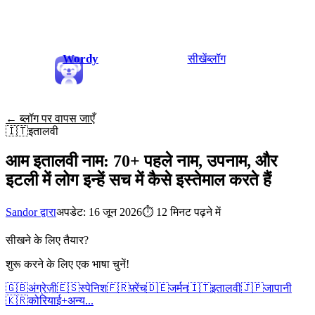
Wordy
सीखें
ब्लॉग
← ब्लॉग पर वापस जाएँ
🇮🇹
इतालवी
आम इतालवी नाम: 70+ पहले नाम, उपनाम, और
इटली में लोग इन्हें सच में कैसे इस्तेमाल करते हैं
Sandor द्वारा
अपडेट: 16 जून 2026
⏱
12 मिनट पढ़ने में
सीखने के लिए तैयार?
शुरू करने के लिए एक भाषा चुनें!
🇬🇧
अंग्रेज़ी
🇪🇸
स्पेनिश
🇫🇷
फ़्रेंच
🇩🇪
जर्मन
🇮🇹
इतालवी
🇯🇵
जापानी
🇰🇷
कोरियाई
+
अन्य...