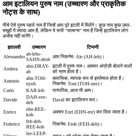
आम इटालियन पुरुष नाम (उच्चारण और प्राकृतिक
नोट्स के साथ)
नीचे ऐसे पुरुष पहले नाम हैं जिन्हें आप पूरे इटली में मिलेंगे। कुछ नाम कुछ उम्र-
समूहों में ज़्यादा आम हैं, लेकिन ये सभी “सामान्य” नाम हैं जिन्हें इटालियन लोग
अजीब नहीं मानेंगे।
इतालवी
उच्चारण
टिप्पणी
ah-lehs-
Alessandro
आम निकनेम: Ale (AH-leh)।
SAHN-droh
ahn-DRAY-
इटली में पुरुष नाम। अक्सर अंग्रेज़ी बोलने वालों
Andrea
ah
को भ्रम होता है।
ahn-TOH-
क्लासिक, व्यापक रूप से इस्तेमाल होता है।
Antonio
nyoh
निकनेम: Toni (TOH-nee)।
Carlo
KAR-loh
पारंपरिक, आज भी आम।
DAH-vee-
Davide
David का इटालियन रूप।
deh
ehn-REE-
Enrico
अक्सर Enri (EHN-ree) कर दिया जाता है।
koh
feh-deh-
Federico
निकनेम: Fede (FEH-deh)।
REE-koh
fee-LEEP-