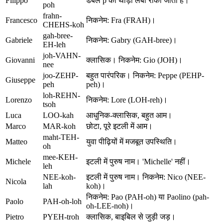
Filippo
डबल p को थोड़ा लंबा रोका जाता है।
poh
frahn-
Francesco
निकनेम: Fra (FRAH)।
CHEHS-koh
gah-bree-
Gabriele
निकनेम: Gabry (GAH-bree)।
EH-leh
joh-VAHN-
Giovanni
क्लासिक। निकनेम: Gio (JOH)।
nee
joo-ZEHP-
बहुत पारंपरिक। निकनेम: Peppe (PEHP-
Giuseppe
peh
peh)।
loh-REHN-
Lorenzo
निकनेम: Lore (LOH-reh)।
tsoh
Luca
LOO-kah
आधुनिक-क्लासिक, बहुत आम।
Marco
MAR-koh
छोटा, पूरे इटली में आम।
maht-TEH-
Matteo
युवा पीढ़ियों में मजबूत उपस्थिति।
oh
mee-KEH-
Michele
इटली में पुरुष नाम। 'Michelle' नहीं।
leh
NEE-koh-
इटली में पुरुष नाम। निकनेम: Nico (NEE-
Nicola
lah
koh)।
निकनेम: Pao (PAH-oh) या Paolino (pah-
Paolo
PAH-oh-loh
oh-LEE-noh)।
Pietro
PYEH-troh
क्लासिक, बाइबिल से जुड़ी जड़।