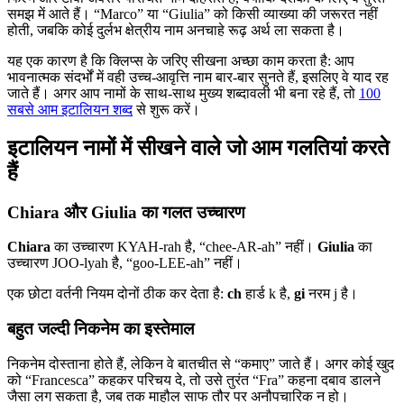
समझ में आते हैं। “Marco” या “Giulia” को किसी व्याख्या की जरूरत नहीं
होती, जबकि कोई दुर्लभ क्षेत्रीय नाम अनचाहे रूढ़ अर्थ ला सकता है।
यह एक कारण है कि क्लिप्स के जरिए सीखना अच्छा काम करता है: आप
भावनात्मक संदर्भों में वही उच्च-आवृत्ति नाम बार-बार सुनते हैं, इसलिए वे याद रह
जाते हैं। अगर आप नामों के साथ-साथ मुख्य शब्दावली भी बना रहे हैं, तो
100
सबसे आम इटालियन शब्द
से शुरू करें।
इटालियन नामों में सीखने वाले जो आम गलतियां करते
हैं
Chiara और Giulia का गलत उच्चारण
Chiara
का उच्चारण KYAH-rah है, “chee-AR-ah” नहीं।
Giulia
का
उच्चारण JOO-lyah है, “goo-LEE-ah” नहीं।
एक छोटा वर्तनी नियम दोनों ठीक कर देता है:
ch
हार्ड k है,
gi
नरम j है।
बहुत जल्दी निकनेम का इस्तेमाल
निकनेम दोस्ताना होते हैं, लेकिन वे बातचीत से “कमाए” जाते हैं। अगर कोई खुद
को “Francesca” कहकर परिचय दे, तो उसे तुरंत “Fra” कहना दबाव डालने
जैसा लग सकता है, जब तक माहौल साफ तौर पर अनौपचारिक न हो।