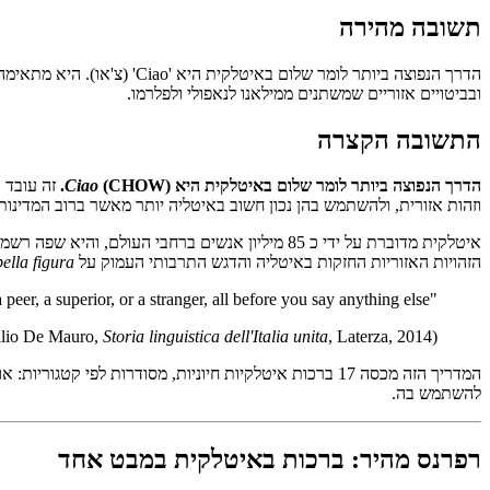
תשובה מהירה
ובביטויים אזוריים שמשתנים ממילאנו לנאפולי ולפלרמו.
התשובה הקצרה
הדרך הנפוצה ביותר לומר שלום באיטלקית היא
(CHOW).
Ciao
זה עובד 
וזהות אזורית, ולהשתמש בהן נכון חשוב באיטליה יותר מאשר ברוב המדינות
הזהויות האזוריות החזקות באיטליה והדגש התרבותי העמוק על
bella figura
"In Italian, the greeting you choose is a social declaration. It tells the other person whether you consider them a peer, a superior, or a stranger, all before you say anything else."
Storia linguistica dell'Italia unita
, Laterza, 2014)
(Tullio De Mauro,
המדריך הזה מכסה 17 ברכות איטלקיות חיוניות, מסודרות לפ
להשתמש בה.
רפרנס מהיר: ברכות באיטלקית במבט אחד