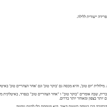
רידה ייעודית ללילה.
לית 'יום טוב', והיא מכסה גם 'בוקר טוב' וגם 'אחר הצהריים טוב' באיטל
ברית, שבה אומרים "בוקר טוב" ו "אחר הצהריים טוב" בנפרד, באיטלקית 
בחירה הכי בטוחה בשעות האור. היא מנומסת בלי להיות נוקשה.