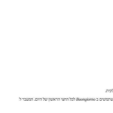
קית.
משתמשים ב
Buongiorno
לכל החצי הראשון של היום. המעבר ל