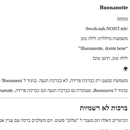
Buonanotte
מנומס
/
bwoh-nah-NOHT-teh
/
משמעות מילולית
:
לילה טוב
”
Buonanotte, dormi bene!
“
לילה טוב, תישן טוב!
🌍
משמשת כמעט רק כברכת פרידה, לא כברכת הגעה. בניגוד ל 'Buonasera' (שאפשר לומר כשמגיעים), 'Buonanotte' מסמנת שאתם או האדם השני הולכים לישון.
בניגוד ל
Buonasera
, שעובדת גם כברכת הגעה וגם כברכת פרידה,
nanotte
ברכות לא רשמיות
הביטויים האלה הם מעבר ל "שלום" פשוט. הם משלבים ברכה עם עניין אמי