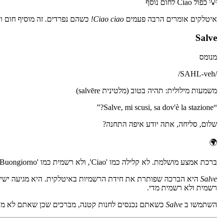
💡
כפול Ciao לחום נוסף
איטלקים אומרים הרבה פעמים
Ciao ciao!
כשהם נפרדים. זה מוסיף חום וי
Salve
מנומס
/
SAHL-veh
/
משמעות מילולית
:
תהיה בטוב (מלטינית salvēre)
”
Salve, mi scusi, sa dov'è la stazione?
“
שלום, סליחה, אתה יודע איפה התחנה?
🌍
ברכת אמצע מושלמת. לא קלילה כמו 'Ciao', ולא רשמית כמו 'Buongiorno'. אידיאלית כשלא בטוחים ברמת הרשמיות.
Salve
היא הברכה שפותרת את חידת הרשמיות באיטלקית. היא מגיעה ישירו
רשמית ולא רשמית מדי.
השתמשו ב
Salve
כשאתם נכנסים לחנות קטנה, מברכים שכן שאתם לא מכיר