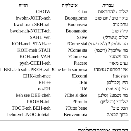
עברית
איטלקית
הגייה
שלום / להתראות
Ciao
CHOW
בוקר טוב / יום טוב
Buongiorno
bwohn-JOHR-noh
ערב טוב
Buonasera
bwoh-nah-SEH-rah
לילה טוב
Buonanotte
bwoh-nah-NOHT-teh
שלום (ניטרלי)
Salve
SAHL-veh
מה שלומך? (לא רשמי)
Come stai?
KOH-meh STAH-ee
מה שלומך? (רשמי)
Come sta?
KOH-meh STAH
מה נשמע?
Come va?
KOH-meh VAH
נעים מאוד
Piacere
pyah-CHEH-reh
איזו הפתעה נעימה!
Che bella sorpresa!
eh BEL-lah sohr-PREH-zah
הנה אני!
Eccomi!
EHK-koh-mee
היי! (לכולם)
Ehi!
EH-ee
היי! (נאפולי)
Uè!
oo-EH
מה נשמע? (סלנג)
Che si dice?
keh see DEE-cheh
שלום? (בטלפון)
Pronto?
PROHN-toh
הכל טוב?
Tutto bene?
TOOT-toh BEH-neh
ברוך הבא/ה
Benvenuto/a
behn-veh-NOO-toh/tah
ברכות אוניברסליות