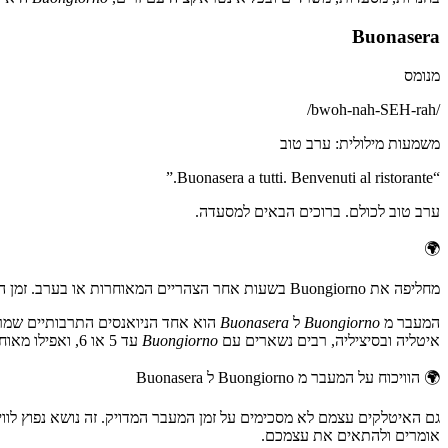
Buonasera
מנומס
/
bwoh-nah-SEH-rah
/
משמעות מילולית
:
ערב טוב
”
Buonasera a tutti. Benvenuti al ristorante.
“
ערב טוב לכולם. ברוכים הבאים למסעדה.
🌍
מחליפה את Buongiorno בשעות אחר הצהריים המאוחרות או בערב. זמן המעבר המדויק משתנה, בערך 3-4 במילאנו, 5-6 בנאפולי. כשלא בטוחים, Buongiorno תמיד בטוח.
המעבר מ
Buongiorno
ל
Buonasera
איטליה ובסיציליה, רבים נשארים עם
Buongiorno
עד 5 או 6, ואפילו מאוחר יותר.
🌍
הוויכוח על המעבר מ Buongiorno ל Buonasera
גם האיטלקים עצמם לא מסכימים על זמן המעבר המדויק. זה נושא נפוץ לווי
אומרים ולהתאים את עצמכם.