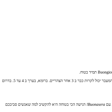
הוא אחד הניואנסים התרבותיים שמראים עד כמה אתם מכירים את איטליה. בערים צפוניות כמו מילאנו וטורינו, המעבר יכול לקרות כבר ב 3 אחר הצהריים. ברומא, בערך ב 4 עד 5. בדרום
Buonasera!
הגישה הכי בטוחה היא להקשיב למה שאנשים סביבכם