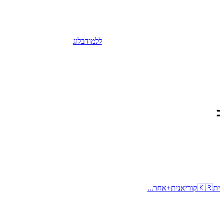
ללמוד
בלוג
ית
🇰🇷
קוריאנית
+
אחר...