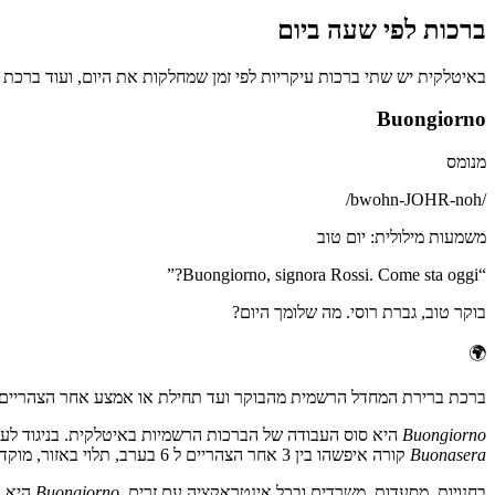
ברכות לפי שעה ביום
באיטלקית יש שתי ברכות עיקריות לפי זמן שמחלקות את היום, ועוד ברכת פ
Buongiorno
מנומס
/
bwohn-JOHR-noh
/
משמעות מילולית
:
יום טוב
”
Buongiorno, signora Rossi. Come sta oggi?
“
בוקר טוב, גברת רוסי. מה שלומך היום?
🌍
ברכת ברירת המחדל הרשמית מהבוקר ועד תחילת או אמצע אחר הצהריים. מילו
Buongiorno
היא סוס העבודה של הברכות הרשמיות באיטלקית. בניגוד לע
Buonasera
קורה איפשהו בין 3 אחר הצהריים ל 6 בערב, תלוי באזור, מוקדם יותר בצפון ומאוחר יותר בדרום.
בחנויות, מסעדות, משרדים ובכל אינטראקציה עם זרים,
Buongiorno
היא ה