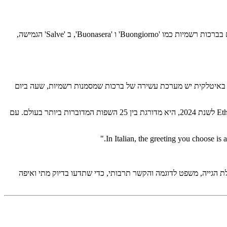
הדרך הנפוצה ביותר לומר שלום באיטלקית היא 'Ciao' (צ'או). היא מתאימה לכל סיטואציה לא רשמית בכל איטליה. מעבר ל Ciao, איטלקים משתמשים בברכות רשמיות כמו 'Buongiorno' ו 'Buonasera', ב 'Salve' הגמישה,
ל באיטלקית יש מערכת עשירה של ברכות שמסמנות רשמיות, שעה ביום
איטלקית מדוברת על ידי כ 85 מיליון אנשים ברחבי העולם, והיא שפה רשמית בארבע מדינות: איטליה, שווייץ, סן מרינו ועיר הוותיקן. לפי נתוני Ethnologue לשנת 2024, היא מדורגת בין 25 השפות המדוברות ביותר בעולם. עם
 אחת כוללת הגייה, משפט לדוגמה והקשר תרבותי, כדי שתדעו בדיוק מתי ואיפה