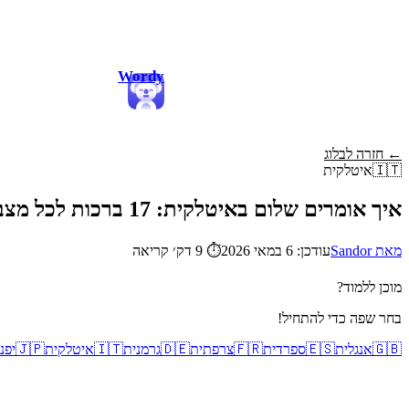
Wordy
← חזרה לבלוג
🇮🇹
איטלקית
איך אומרים שלום באיטלקית: 17 ברכות לכל מצב
מאת Sandor
עודכן: 6 במאי 2026
⏱
9 דק׳ קריאה
מוכן ללמוד?
בחר שפה כדי להתחיל!
🇬🇧
אנגלית
🇪🇸
ספרדית
🇫🇷
צרפתית
🇩🇪
גרמנית
🇮🇹
איטלקית
🇯🇵
יפנ