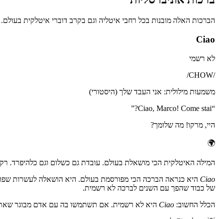
הברכות האלה מובנות בכל רחבי איטליה וגם בקרב דוברי איטלקית בעולם. Accademia della Crusca, הסמכות הלשונית הוותיקה ביותר באיטליה (נוסדה ב 1583), מכירה בהן כאיטלקית מודרנית תקנית.
Ciao
לא רשמי
/
CHOW
/
משמעות מילולית
:
אני העבד שלך (היסטורי)
”
Ciao, Marco! Come stai?
“
היי, מרקו! מה שלומך?
🌍
המילה האיטלקית הכי מושאלת בעולם. עובדת גם כשלום וגם כלהיפרד. רק
Ciao
היא כנראה הברכה הכי מפורסמת בעולם. היא הושאלה לעשרות שפות, מ
של כבוד שהפך עם השנים לברכה לא רשמית.
הכלל החשוב:
Ciao
היא לא רשמית. אם תשתמשו בה עם אדם מבוגר שאתם ל