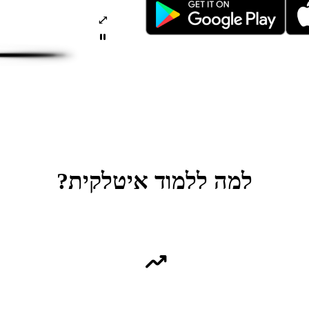
open_in_full
pause
למה ללמוד איטלקית?
trending_up