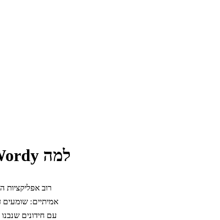
למה Wordy היא האפליקציה הכי טובה ללימוד איטלקית
אמיתיים: שומעים 