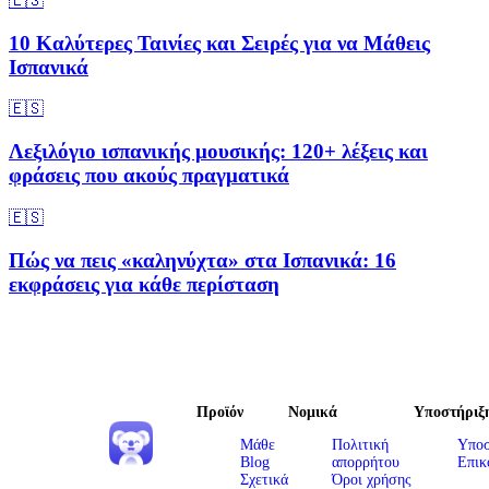
🇪🇸
10 Καλύτερες Ταινίες και Σειρές για να Μάθεις
Ισπανικά
🇪🇸
Λεξιλόγιο ισπανικής μουσικής: 120+ λέξεις και
φράσεις που ακούς πραγματικά
🇪🇸
Πώς να πεις «καληνύχτα» στα Ισπανικά: 16
εκφράσεις για κάθε περίσταση
Προϊόν
Νομικά
Υποστήριξ
Μάθε
Πολιτική
Υποσ
Blog
απορρήτου
Επικ
Σχετικά
Όροι χρήσης