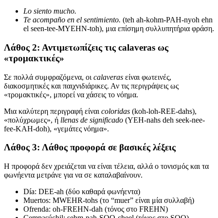
Lo siento mucho.
Te acompaño en el sentimiento.
(teh ah-kohm-PAH-nyoh ehn
el seen-tee-MYEHN-toh), μια επίσημη συλλυπητήρια φράση.
Λάθος 2: Αντιμετωπίζεις τις calaveras ως
«τρομακτικές»
Σε πολλά συμφραζόμενα, οι
calaveras
είναι φωτεινές,
διακοσμητικές και παιχνιδιάρικες. Αν τις περιγράψεις ως
«τρομακτικές», μπορεί να χάσεις το νόημα.
Μια καλύτερη περιγραφή είναι
coloridas
(koh-loh-REE-dahs),
«πολύχρωμες», ή
llenas de significado
(YEH-nahs deh seek-nee-
fee-KAH-doh), «γεμάτες νόημα».
Λάθος 3: Λάθος προφορά σε βασικές λέξεις
Η προφορά δεν χρειάζεται να είναι τέλεια, αλλά ο τονισμός και τα
φωνήεντα μετράνε για να σε καταλαβαίνουν.
Día: DEE-ah (δύο καθαρά φωνήεντα)
Muertos: MWEHR-tohs (το “muer” είναι μία συλλαβή)
Ofrenda: oh-FREHN-dah (τόνος στο FREHN)
Cempasúchil: sehm-pah-SOO-cheel (τόνος στο SOO)