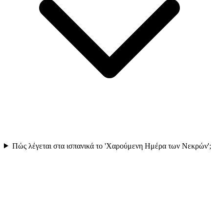
Πώς λέγεται στα ισπανικά το 'Χαρούμενη Ημέρα των Νεκρών';