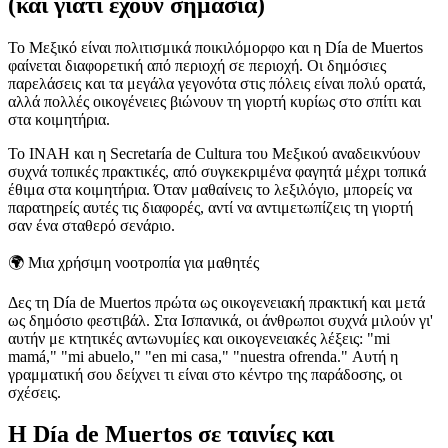
(και γιατί έχουν σημασία)
Το Μεξικό είναι πολιτισμικά ποικιλόμορφο και η Día de Muertos
φαίνεται διαφορετική από περιοχή σε περιοχή. Οι δημόσιες
παρελάσεις και τα μεγάλα γεγονότα στις πόλεις είναι πολύ ορατά,
αλλά πολλές οικογένειες βιώνουν τη γιορτή κυρίως στο σπίτι και
στα κοιμητήρια.
Το INAH και η Secretaría de Cultura του Μεξικού αναδεικνύουν
συχνά τοπικές πρακτικές, από συγκεκριμένα φαγητά μέχρι τοπικά
έθιμα στα κοιμητήρια. Όταν μαθαίνεις το λεξιλόγιο, μπορείς να
παρατηρείς αυτές τις διαφορές, αντί να αντιμετωπίζεις τη γιορτή
σαν ένα σταθερό σενάριο.
🌍
Μια χρήσιμη νοοτροπία για μαθητές
Δες τη Día de Muertos πρώτα ως οικογενειακή πρακτική και μετά
ως δημόσιο φεστιβάλ. Στα Ισπανικά, οι άνθρωποι συχνά μιλούν γι'
αυτήν με κτητικές αντωνυμίες και οικογενειακές λέξεις: "mi
mamá," "mi abuelo," "en mi casa," "nuestra ofrenda." Αυτή η
γραμματική σου δείχνει τι είναι στο κέντρο της παράδοσης, οι
σχέσεις.
Η Día de Muertos σε ταινίες και