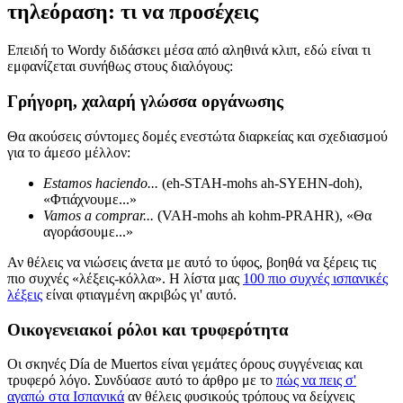
τηλεόραση: τι να προσέχεις
Επειδή το Wordy διδάσκει μέσα από αληθινά κλιπ, εδώ είναι τι
εμφανίζεται συνήθως στους διαλόγους:
Γρήγορη, χαλαρή γλώσσα οργάνωσης
Θα ακούσεις σύντομες δομές ενεστώτα διαρκείας και σχεδιασμού
για το άμεσο μέλλον:
Estamos haciendo...
(eh-STAH-mohs ah-SYEHN-doh),
«Φτιάχνουμε...»
Vamos a comprar...
(VAH-mohs ah kohm-PRAHR), «Θα
αγοράσουμε...»
Αν θέλεις να νιώσεις άνετα με αυτό το ύφος, βοηθά να ξέρεις τις
πιο συχνές «λέξεις-κόλλα». Η λίστα μας
100 πιο συχνές ισπανικές
λέξεις
είναι φτιαγμένη ακριβώς γι' αυτό.
Οικογενειακοί ρόλοι και τρυφερότητα
Οι σκηνές Día de Muertos είναι γεμάτες όρους συγγένειας και
τρυφερό λόγο. Συνδύασε αυτό το άρθρο με το
πώς να πεις σ'
αγαπώ στα Ισπανικά
αν θέλεις φυσικούς τρόπους να δείχνεις