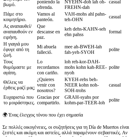
poniendo la
NYEHN-doh lah oh-
casual
βωμό.
ofrenda.
FREHN-dah
Πάμε στο
Vamos al
VAH-mohs ahl pahn-
casual
κοιμητήριο.
panteón.
teh-OHN
Ας αναπαυθεί/
Que
keh dehs-KAHN-seh
αναπαυθούν εν
descanse en
formal
ehn pahss
ειρήνη.
paz.
Η γιαγιά μου
Mi abuela
mee ah-BWEH-lah
έφυγε από τη
polite
falleció.
fah-yeh-SYOH
ζωή.
Τους
Lo
loh reh-kor-DAH-
θυμόμαστε με
recordamos
mohs kohn kah-REE-
polite
αγάπη.
con cariño.
nyoh
¿Quieres
KYEH-rehs beh-
Θέλεις να
venir con
NEER kohn noh-
casual
έρθεις μαζί μας;
nosotros?
SOH-trohs
Ευχαριστώ που
Gracias por
GRAH-syahs por
polite
το μοιράστηκες.
compartirlo.
kohm-par-TEER-loh
🌍
Ένας έλεγχος τόνου που έχει σημασία
Σε πολλές οικογένειες, οι συζητήσεις για τη Día de Muertos είναι
ζεστές και ακόμη και αστείες, αλλά παραμένουν σεβαστικές. Αν