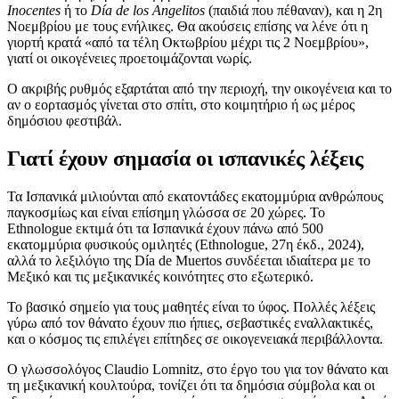
Inocentes
ή το
Día de los Angelitos
(παιδιά που πέθαναν), και η 2η
Νοεμβρίου με τους ενήλικες. Θα ακούσεις επίσης να λένε ότι η
γιορτή κρατά «από τα τέλη Οκτωβρίου μέχρι τις 2 Νοεμβρίου»,
γιατί οι οικογένειες προετοιμάζονται νωρίς.
Ο ακριβής ρυθμός εξαρτάται από την περιοχή, την οικογένεια και το
αν ο εορτασμός γίνεται στο σπίτι, στο κοιμητήριο ή ως μέρος
δημόσιου φεστιβάλ.
Γιατί έχουν σημασία οι ισπανικές λέξεις
Τα Ισπανικά μιλιούνται από εκατοντάδες εκατομμύρια ανθρώπους
παγκοσμίως και είναι επίσημη γλώσσα σε 20 χώρες. Το
Ethnologue εκτιμά ότι τα Ισπανικά έχουν πάνω από 500
εκατομμύρια φυσικούς ομιλητές (Ethnologue, 27η έκδ., 2024),
αλλά το λεξιλόγιο της Día de Muertos συνδέεται ιδιαίτερα με το
Μεξικό και τις μεξικανικές κοινότητες στο εξωτερικό.
Το βασικό σημείο για τους μαθητές είναι το ύφος. Πολλές λέξεις
γύρω από τον θάνατο έχουν πιο ήπιες, σεβαστικές εναλλακτικές,
και ο κόσμος τις επιλέγει επίτηδες σε οικογενειακά περιβάλλοντα.
Ο γλωσσολόγος Claudio Lomnitz, στο έργο του για τον θάνατο και
τη μεξικανική κουλτούρα, τονίζει ότι τα δημόσια σύμβολα και οι