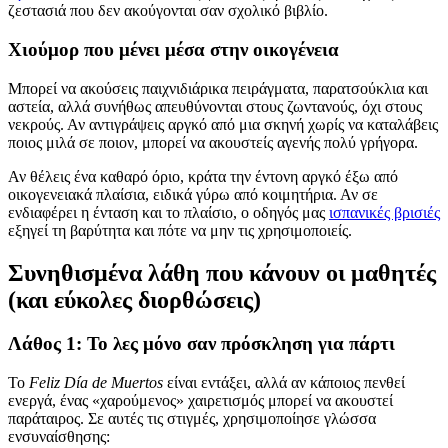
ζεστασιά που δεν ακούγονται σαν σχολικό βιβλίο.
Χιούμορ που μένει μέσα στην οικογένεια
Μπορεί να ακούσεις παιχνιδιάρικα πειράγματα, παρατσούκλια και
αστεία, αλλά συνήθως απευθύνονται στους ζωντανούς, όχι στους
νεκρούς. Αν αντιγράψεις αργκό από μια σκηνή χωρίς να καταλάβεις
ποιος μιλά σε ποιον, μπορεί να ακουστείς αγενής πολύ γρήγορα.
Αν θέλεις ένα καθαρό όριο, κράτα την έντονη αργκό έξω από
οικογενειακά πλαίσια, ειδικά γύρω από κοιμητήρια. Αν σε
ενδιαφέρει η ένταση και το πλαίσιο, ο οδηγός μας
ισπανικές βρισιές
εξηγεί τη βαρύτητα και πότε να μην τις χρησιμοποιείς.
Συνηθισμένα λάθη που κάνουν οι μαθητές
(και εύκολες διορθώσεις)
Λάθος 1: Το λες μόνο σαν πρόσκληση για πάρτι
Το
Feliz Día de Muertos
είναι εντάξει, αλλά αν κάποιος πενθεί
ενεργά, ένας «χαρούμενος» χαιρετισμός μπορεί να ακουστεί
παράταιρος. Σε αυτές τις στιγμές, χρησιμοποίησε γλώσσα
ενσυναίσθησης: