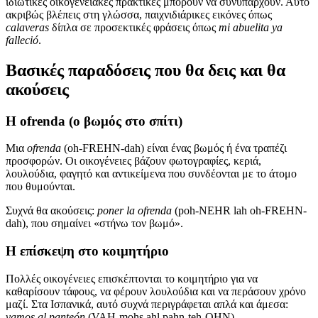
ιδιωτικές οικογενειακές πρακτικές μπορούν να συνυπάρχουν. Αυτό
ακριβώς βλέπεις στη γλώσσα, παιχνιδιάρικες εικόνες όπως
calaveras
δίπλα σε προσεκτικές φράσεις όπως
mi abuelita ya
falleció
.
Βασικές παραδόσεις που θα δεις και θα
ακούσεις
Η ofrenda (ο βωμός στο σπίτι)
Μια
ofrenda
(oh-FREHN-dah) είναι ένας βωμός ή ένα τραπέζι
προσφορών. Οι οικογένειες βάζουν φωτογραφίες, κεριά,
λουλούδια, φαγητό και αντικείμενα που συνδέονται με το άτομο
που θυμούνται.
Συχνά θα ακούσεις:
poner la ofrenda
(poh-NEHR lah oh-FREHN-
dah), που σημαίνει «στήνω τον βωμό».
Η επίσκεψη στο κοιμητήριο
Πολλές οικογένειες επισκέπτονται το κοιμητήριο για να
καθαρίσουν τάφους, να φέρουν λουλούδια και να περάσουν χρόνο
μαζί. Στα Ισπανικά, αυτό συχνά περιγράφεται απλά και άμεσα:
vamos al panteón
(VAH-mohs ahl pahn-teh-OHN).