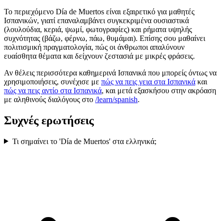
Το περιεχόμενο Día de Muertos είναι εξαιρετικό για μαθητές
Ισπανικών, γιατί επαναλαμβάνει συγκεκριμένα ουσιαστικά
(λουλούδια, κεριά, ψωμί, φωτογραφίες) και ρήματα υψηλής
συχνότητας (βάζω, φέρνω, πάω, θυμάμαι). Επίσης σου μαθαίνει
πολιτισμική πραγματολογία, πώς οι άνθρωποι απαλύνουν
ευαίσθητα θέματα και δείχνουν ζεστασιά με μικρές φράσεις.
Αν θέλεις περισσότερα καθημερινά Ισπανικά που μπορείς όντως να
χρησιμοποιήσεις, συνέχισε με
πώς να πεις γεια στα Ισπανικά
και
πώς να πεις αντίο στα Ισπανικά
, και μετά εξασκήσου στην ακρόαση
με αληθινούς διαλόγους στο
/learn/spanish
.
Συχνές ερωτήσεις
Τι σημαίνει το 'Día de Muertos' στα ελληνικά;