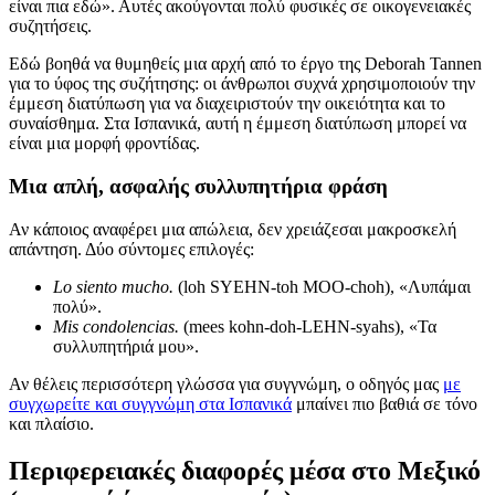
είναι πια εδώ». Αυτές ακούγονται πολύ φυσικές σε οικογενειακές
συζητήσεις.
Εδώ βοηθά να θυμηθείς μια αρχή από το έργο της Deborah Tannen
για το ύφος της συζήτησης: οι άνθρωποι συχνά χρησιμοποιούν την
έμμεση διατύπωση για να διαχειριστούν την οικειότητα και το
συναίσθημα. Στα Ισπανικά, αυτή η έμμεση διατύπωση μπορεί να
είναι μια μορφή φροντίδας.
Μια απλή, ασφαλής συλλυπητήρια φράση
Αν κάποιος αναφέρει μια απώλεια, δεν χρειάζεσαι μακροσκελή
απάντηση. Δύο σύντομες επιλογές:
Lo siento mucho.
(loh SYEHN-toh MOO-choh), «Λυπάμαι
πολύ».
Mis condolencias.
(mees kohn-doh-LEHN-syahs), «Τα
συλλυπητήριά μου».
Αν θέλεις περισσότερη γλώσσα για συγγνώμη, ο οδηγός μας
με
συγχωρείτε και συγγνώμη στα Ισπανικά
μπαίνει πιο βαθιά σε τόνο
και πλαίσιο.
Περιφερειακές διαφορές μέσα στο Μεξικό