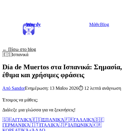
Wordy
Μάθε
Blog
← Πίσω στο blog
🇪🇸
Ισπανικά
Día de Muertos στα Ισπανικά: Σημασία,
έθιμα και χρήσιμες φράσεις
Από Sandor
Ενημέρωση: 13 Μαΐου 2026
⏱
12 λεπτά ανάγνωση
Έτοιμος να μάθεις;
Διάλεξε μια γλώσσα για να ξεκινήσεις!
🇬🇧
ΑΓΓΛΙΚΆ
🇪🇸
ΙΣΠΑΝΙΚΆ
🇫🇷
ΓΑΛΛΙΚΆ
🇩🇪
ΓΕΡΜΑΝΙΚΆ
🇮🇹
ΙΤΑΛΙΚΆ
🇯🇵
ΙΑΠΩΝΙΚΆ
🇰🇷
ΚΟΡΕΑΤΙΚΆ
+
ΆΛΛΟ...