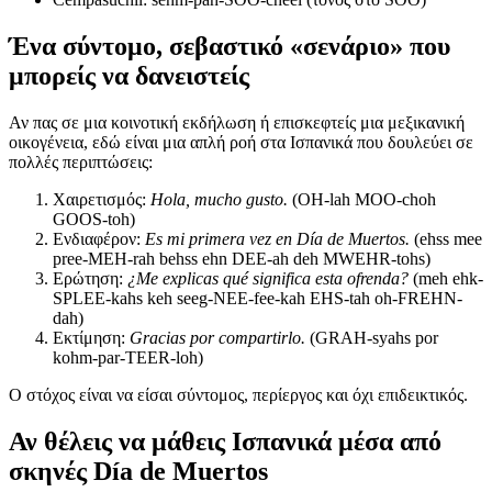
Ένα σύντομο, σεβαστικό «σενάριο» που
μπορείς να δανειστείς
Αν πας σε μια κοινοτική εκδήλωση ή επισκεφτείς μια μεξικανική
οικογένεια, εδώ είναι μια απλή ροή στα Ισπανικά που δουλεύει σε
πολλές περιπτώσεις:
Χαιρετισμός:
Hola, mucho gusto.
(OH-lah MOO-choh
GOOS-toh)
Ενδιαφέρον:
Es mi primera vez en Día de Muertos.
(ehss mee
pree-MEH-rah behss ehn DEE-ah deh MWEHR-tohs)
Ερώτηση:
¿Me explicas qué significa esta ofrenda?
(meh ehk-
SPLEE-kahs keh seeg-NEE-fee-kah EHS-tah oh-FREHN-
dah)
Εκτίμηση:
Gracias por compartirlo.
(GRAH-syahs por
kohm-par-TEER-loh)
Ο στόχος είναι να είσαι σύντομος, περίεργος και όχι επιδεικτικός.
Αν θέλεις να μάθεις Ισπανικά μέσα από
σκηνές Día de Muertos