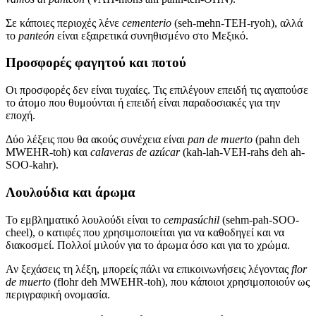
Σε κάποιες περιοχές λένε
cementerio
(seh-mehn-TEH-ryoh), αλλά
το
panteón
είναι εξαιρετικά συνηθισμένο στο Μεξικό.
Προσφορές φαγητού και ποτού
Οι προσφορές δεν είναι τυχαίες. Τις επιλέγουν επειδή τις αγαπούσε
το άτομο που θυμούνται ή επειδή είναι παραδοσιακές για την
εποχή.
Δύο λέξεις που θα ακούς συνέχεια είναι
pan de muerto
(pahn deh
MWEHR-toh) και
calaveras de azúcar
(kah-lah-VEH-rahs deh ah-
SOO-kahr).
Λουλούδια και άρωμα
Το εμβληματικό λουλούδι είναι το
cempasúchil
(sehm-pah-SOO-
cheel), ο κατιφές που χρησιμοποιείται για να καθοδηγεί και να
διακοσμεί. Πολλοί μιλούν για το άρωμα όσο και για το χρώμα.
Αν ξεχάσεις τη λέξη, μπορείς πάλι να επικοινωνήσεις λέγοντας
flor
de muerto
(flohr deh MWEHR-toh), που κάποιοι χρησιμοποιούν ως
περιγραφική ονομασία.