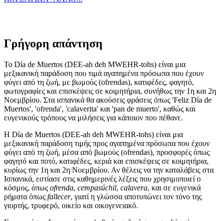
Γρήγορη απάντηση
Το Día de Muertos (DEE-ah deh MWEHR-tohs) είναι μια
μεξικανική παράδοση που τιμά αγαπημένα πρόσωπα που έχουν
φύγει από τη ζωή, με βωμούς (ofrendas), κατιφέδες, φαγητό,
φωτογραφίες και επισκέψεις σε κοιμητήρια, συνήθως την 1η και 2η
Νοεμβρίου. Στα ισπανικά θα ακούσεις φράσεις όπως 'Feliz Día de
Muertos', 'ofrenda', 'calaverita' και 'pan de muerto', καθώς και
ευγενικούς τρόπους να μιλήσεις για κάποιον που πέθανε.
Η Día de Muertos (DEE-ah deh MWEHR-tohs) είναι μια
μεξικανική παράδοση τιμής προς αγαπημένα πρόσωπα που έχουν
φύγει από τη ζωή, μέσα από βωμούς (ofrendas), προσφορές όπως
φαγητό και ποτό, κατιφέδες, κεριά και επισκέψεις σε κοιμητήρια,
κυρίως την 1η και 2η Νοεμβρίου. Αν θέλεις να την καταλάβεις στα
Ισπανικά, εστίασε στις καθημερινές λέξεις που χρησιμοποιεί ο
κόσμος, όπως
ofrenda
,
cempasúchil
,
calavera
, και σε ευγενικά
ρήματα όπως
fallecer
, γιατί η γλώσσα αποτυπώνει τον τόνο της
γιορτής, τρυφερό, οικείο και οικογενειακό.