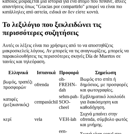
κάποιος μοιράζεται μια ιστορία για ένα άτομο που πέθανε, απλές
απαντήσεις όπως "Gracias por compartirlo" μπορεί να είναι πιο
κατάλληλες από αστεία, ειδικά αν δεν είστε κοντά.
Το λεξιλόγιο που ξεκλειδώνει τις
περισσότερες συζητήσεις
Αυτές οι λέξεις είναι πιο χρήσιμες από το να αποστηθίζεις
μακροσκελείς λόγους. Αν μπορείς να τις αναγνωρίζεις, μπορείς να
παρακολουθήσεις τις περισσότερες σκηνές Día de Muertos σε
ταινίες και τηλεόραση.
Ελληνικά
Ισπανικά
Προφορά
Σημείωση
oh-
Βωμός στο σπίτι ή
βωμός, τραπέζι
ofrenda
FREHN-
δημόσιος, με προσφορές
προσφορών
dah
και φωτογραφίες.
sehm-pah-
Εμβληματικό λουλούδι
κατιφές
cempasúchil
SOO-
για διακόσμηση και
(μεξικανικός)
cheel
καθοδήγηση.
Συχνά μπαίνει στην
κερί
vela
VEH-lah
ofrenda, σύμβολο φωτός
και μνήμης.
een-
Συχνά είναι copal στο