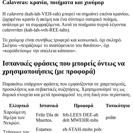
Calaveras: κρανία, ποιήματα και χιούμορ
Η
calavera
(kah-lah-VEH-rah) μπορεί να σημαίνει εικόνα κρανίου,
ζαχαρένιο κρανίο ή ακόμη και ένα σύντομο σατιρικό ποίημα,
ανάλογα με τα συμφραζόμενα. Αυτά τα ποιήματα συχνά λέγονται
calaveritas
(kah-lah-veh-REE-tahs).
Το χιούμορ είναι συνήθως τρυφερό και κοινωνικό, όχι σκληρό.
Σκέψου «πειράζουμε το αναπόφευκτο του θανάτου», όχι
«κοροϊδεύουμε την απώλεια κάποιου».
Ισπανικές φράσεις που μπορείς όντως να
χρησιμοποιήσεις (με προφορά)
Παρακάτω υπάρχουν φράσεις που εμφανίζονται σε χαιρετισμούς,
προσκλήσεις και σεβαστικές συζητήσεις. Χρησιμοποίησέ τες ως
δομικά στοιχεία και μετά προσαρμόσέ τες στη δική σου περίσταση.
Ελληνικά
Ισπανικά
Προφορά
Τυπικότητα
Χαρούμενη
Feliz Día de
feh-LEES DEE-ah
Ημέρα των
polite
Muertos.
deh MWEHR-tohs
Νεκρών.
Estamos
eh-STAH-mohs poh-
Στήνουμε τον