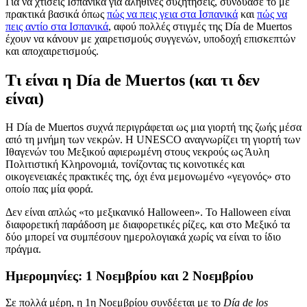
Για να χτίσεις Ισπανικά για αληθινές συζητήσεις, συνδύασέ το με
πρακτικά βασικά όπως
πώς να πεις γεια στα Ισπανικά
και
πώς να
πεις αντίο στα Ισπανικά
, αφού πολλές στιγμές της Día de Muertos
έχουν να κάνουν με χαιρετισμούς συγγενών, υποδοχή επισκεπτών
και αποχαιρετισμούς.
Τι είναι η Día de Muertos (και τι δεν
είναι)
Η Día de Muertos συχνά περιγράφεται ως μια γιορτή της ζωής μέσα
από τη μνήμη των νεκρών. Η UNESCO αναγνωρίζει τη γιορτή των
Ιθαγενών του Μεξικού αφιερωμένη στους νεκρούς ως Άυλη
Πολιτιστική Κληρονομιά, τονίζοντας τις κοινοτικές και
οικογενειακές πρακτικές της, όχι ένα μεμονωμένο «γεγονός» στο
οποίο πας μία φορά.
Δεν είναι απλώς «το μεξικανικό Halloween». Το Halloween είναι
διαφορετική παράδοση με διαφορετικές ρίζες, και στο Μεξικό τα
δύο μπορεί να συμπέσουν ημερολογιακά χωρίς να είναι το ίδιο
πράγμα.
Ημερομηνίες: 1 Νοεμβρίου και 2 Νοεμβρίου
Σε πολλά μέρη, η 1η Νοεμβρίου συνδέεται με το
Día de los