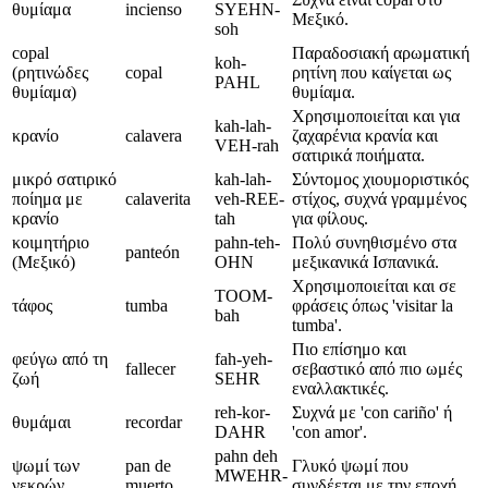
θυμίαμα
incienso
SYEHN-
Μεξικό.
soh
copal
Παραδοσιακή αρωματική
koh-
(ρητινώδες
copal
ρητίνη που καίγεται ως
PAHL
θυμίαμα)
θυμίαμα.
Χρησιμοποιείται και για
kah-lah-
κρανίο
calavera
ζαχαρένια κρανία και
VEH-rah
σατιρικά ποιήματα.
μικρό σατιρικό
kah-lah-
Σύντομος χιουμοριστικός
ποίημα με
calaverita
veh-REE-
στίχος, συχνά γραμμένος
κρανίο
tah
για φίλους.
κοιμητήριο
pahn-teh-
Πολύ συνηθισμένο στα
panteón
(Μεξικό)
OHN
μεξικανικά Ισπανικά.
Χρησιμοποιείται και σε
TOOM-
τάφος
tumba
φράσεις όπως 'visitar la
bah
tumba'.
Πιο επίσημο και
φεύγω από τη
fah-yeh-
fallecer
σεβαστικό από πιο ωμές
ζωή
SEHR
εναλλακτικές.
reh-kor-
Συχνά με 'con cariño' ή
θυμάμαι
recordar
DAHR
'con amor'.
pahn deh
ψωμί των
pan de
Γλυκό ψωμί που
MWEHR-
νεκρών
muerto
συνδέεται με την εποχή.