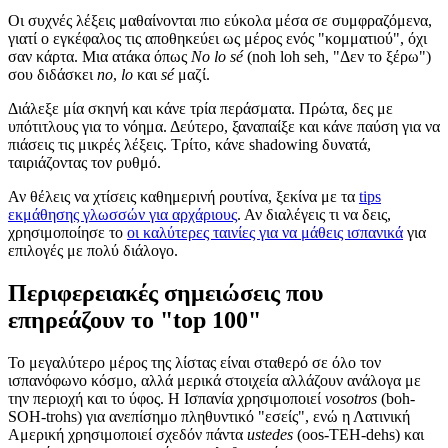
Οι συχνές λέξεις μαθαίνονται πιο εύκολα μέσα σε συμφραζόμενα,
γιατί ο εγκέφαλος τις αποθηκεύει ως μέρος ενός "κομματιού", όχι
σαν κάρτα. Μια ατάκα όπως
No lo sé
(noh loh seh, "Δεν το ξέρω")
σου διδάσκει
no
,
lo
και
sé
μαζί.
Διάλεξε μία σκηνή και κάνε τρία περάσματα. Πρώτα, δες με
υπότιτλους για το νόημα. Δεύτερο, ξαναπαίξε και κάνε παύση για να
πιάσεις τις μικρές λέξεις. Τρίτο, κάνε shadowing δυνατά,
ταιριάζοντας τον ρυθμό.
Αν θέλεις να χτίσεις καθημερινή ρουτίνα, ξεκίνα με τα
tips
εκμάθησης γλωσσών για αρχάριους
. Αν διαλέγεις τι να δεις,
χρησιμοποίησε το
οι καλύτερες ταινίες για να μάθεις ισπανικά
για
επιλογές με πολύ διάλογο.
Περιφερειακές σημειώσεις που
επηρεάζουν το "top 100"
Το μεγαλύτερο μέρος της λίστας είναι σταθερό σε όλο τον
ισπανόφωνο κόσμο, αλλά μερικά στοιχεία αλλάζουν ανάλογα με
την περιοχή και το ύφος. Η Ισπανία χρησιμοποιεί
vosotros
(boh-
SOH-trohs) για ανεπίσημο πληθυντικό "εσείς", ενώ η Λατινική
Αμερική χρησιμοποιεί σχεδόν πάντα
ustedes
(oos-TEH-dehs) και