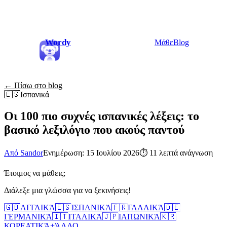
Wordy
Μάθε
Blog
← Πίσω στο blog
🇪🇸
Ισπανικά
Οι 100 πιο συχνές ισπανικές λέξεις: το
βασικό λεξιλόγιο που ακούς παντού
Από Sandor
Ενημέρωση: 15 Ιουλίου 2026
⏱
11 λεπτά ανάγνωση
Έτοιμος να μάθεις;
Διάλεξε μια γλώσσα για να ξεκινήσεις!
🇬🇧
ΑΓΓΛΙΚΆ
🇪🇸
ΙΣΠΑΝΙΚΆ
🇫🇷
ΓΑΛΛΙΚΆ
🇩🇪
ΓΕΡΜΑΝΙΚΆ
🇮🇹
ΙΤΑΛΙΚΆ
🇯🇵
ΙΑΠΩΝΙΚΆ
🇰🇷
ΚΟΡΕΑΤΙΚΆ
+
ΆΛΛΟ...