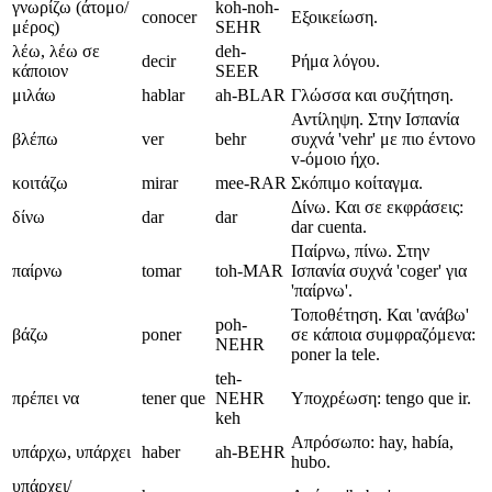
γνωρίζω (άτομο/
koh-noh-
conocer
Εξοικείωση.
μέρος)
SEHR
λέω, λέω σε
deh-
decir
Ρήμα λόγου.
κάποιον
SEER
μιλάω
hablar
ah-BLAR
Γλώσσα και συζήτηση.
Αντίληψη. Στην Ισπανία
βλέπω
ver
behr
συχνά 'vehr' με πιο έντονο
v-όμοιο ήχο.
κοιτάζω
mirar
mee-RAR
Σκόπιμο κοίταγμα.
Δίνω. Και σε εκφράσεις:
δίνω
dar
dar
dar cuenta.
Παίρνω, πίνω. Στην
παίρνω
tomar
toh-MAR
Ισπανία συχνά 'coger' για
'παίρνω'.
Τοποθέτηση. Και 'ανάβω'
poh-
βάζω
poner
σε κάποια συμφραζόμενα:
NEHR
poner la tele.
teh-
πρέπει να
tener que
NEHR
Υποχρέωση: tengo que ir.
keh
Απρόσωπο: hay, había,
υπάρχω, υπάρχει
haber
ah-BEHR
hubo.
υπάρχει/