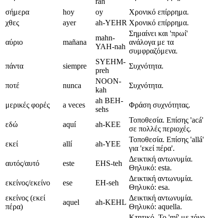
rah
σήμερα
hoy
oy
Χρονικό επίρρημα.
χθες
ayer
ah-YEHR
Χρονικό επίρρημα.
Σημαίνει και 'πρωί'
mahn-
αύριο
mañana
ανάλογα με τα
YAH-nah
συμφραζόμενα.
SYEHM-
πάντα
siempre
Συχνότητα.
preh
NOON-
ποτέ
nunca
Συχνότητα.
kah
ah BEH-
μερικές φορές
a veces
Φράση συχνότητας.
sehs
Τοποθεσία. Επίσης 'acá'
εδώ
aquí
ah-KEE
σε πολλές περιοχές.
Τοποθεσία. Επίσης 'allá'
εκεί
allí
ah-YEE
για 'εκεί πέρα'.
Δεικτική αντωνυμία.
αυτός/αυτό
este
EHS-teh
Θηλυκό: esta.
Δεικτική αντωνυμία.
εκείνος/εκείνο
ese
EH-seh
Θηλυκό: esa.
εκείνος (εκεί
Δεικτική αντωνυμία.
aquel
ah-KEHL
πέρα)
Θηλυκό: aquella.
Κτητικό. Το 'mí' με τόνο