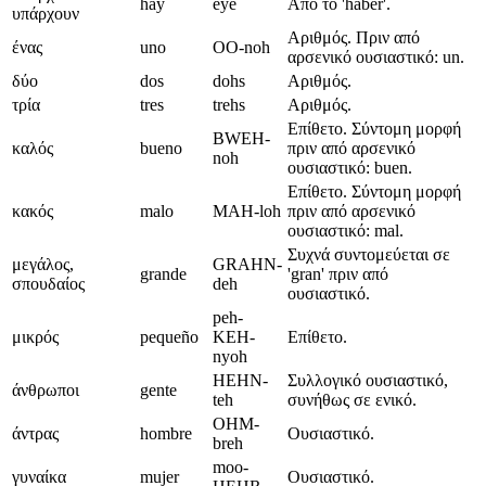
hay
eye
Από το 'haber'.
υπάρχουν
Αριθμός. Πριν από
ένας
uno
OO-noh
αρσενικό ουσιαστικό: un.
δύο
dos
dohs
Αριθμός.
τρία
tres
trehs
Αριθμός.
Επίθετο. Σύντομη μορφή
BWEH-
καλός
bueno
πριν από αρσενικό
noh
ουσιαστικό: buen.
Επίθετο. Σύντομη μορφή
κακός
malo
MAH-loh
πριν από αρσενικό
ουσιαστικό: mal.
Συχνά συντομεύεται σε
μεγάλος,
GRAHN-
grande
'gran' πριν από
σπουδαίος
deh
ουσιαστικό.
peh-
μικρός
pequeño
KEH-
Επίθετο.
nyoh
HEHN-
Συλλογικό ουσιαστικό,
άνθρωποι
gente
teh
συνήθως σε ενικό.
OHM-
άντρας
hombre
Ουσιαστικό.
breh
moo-
γυναίκα
mujer
Ουσιαστικό.