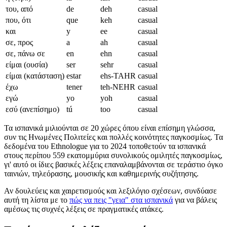
του, από
de
deh
casual
που, ότι
que
keh
casual
και
y
ee
casual
σε, προς
a
ah
casual
σε, πάνω σε
en
ehn
casual
είμαι (ουσία)
ser
sehr
casual
είμαι (κατάσταση)
estar
ehs-TAHR
casual
έχω
tener
teh-NEHR
casual
εγώ
yo
yoh
casual
εσύ (ανεπίσημο)
tú
too
casual
Τα ισπανικά μιλιούνται σε 20 χώρες όπου είναι επίσημη γλώσσα,
συν τις Ηνωμένες Πολιτείες και πολλές κοινότητες παγκοσμίως. Τα
δεδομένα του Ethnologue για το 2024 τοποθετούν τα ισπανικά
στους περίπου 559 εκατομμύρια συνολικούς ομιλητές παγκοσμίως,
γι' αυτό οι ίδιες βασικές λέξεις επαναλαμβάνονται σε τεράστιο όγκο
ταινιών, τηλεόρασης, μουσικής και καθημερινής συζήτησης.
Αν δουλεύεις και χαιρετισμούς και λεξιλόγιο σχέσεων, συνδύασε
αυτή τη λίστα με το
πώς να πεις "γεια" στα ισπανικά
για να βάλεις
αμέσως τις συχνές λέξεις σε πραγματικές ατάκες.