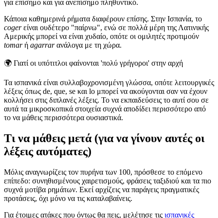
για επίσημο και για ανεπίσημο πληθυντικό.
Κάποια καθημερινά ρήματα διαφέρουν επίσης. Στην Ισπανία, το
coger
είναι ουδέτερο "παίρνω", ενώ σε πολλά μέρη της Λατινικής
Αμερικής μπορεί να είναι χυδαίο, οπότε οι ομιλητές προτιμούν
tomar
ή
agarrar
ανάλογα με τη χώρα.
🌍
Γιατί οι υπότιτλοι φαίνονται 'πολύ γρήγοροι' στην αρχή
Τα ισπανικά είναι συλλαβοχρονισμένη γλώσσα, οπότε λειτουργικές
λέξεις όπως de, que, se και lo μπορεί να ακούγονται σαν να έχουν
κολλήσει στις διπλανές λέξεις. Το να εκπαιδεύσεις το αυτί σου σε
αυτά τα μικροσκοπικά στοιχεία συχνά αποδίδει περισσότερο από
το να μάθεις περισσότερα ουσιαστικά.
Τι να μάθεις μετά (για να γίνουν αυτές οι
λέξεις αυτόματες)
Μόλις αναγνωρίζεις τον πυρήνα των 100, πρόσθεσε το επόμενο
επίπεδο: συνηθισμένους χαιρετισμούς, φράσεις ταξιδιού και τα πιο
συχνά μοτίβα ρημάτων. Εκεί αρχίζεις να παράγεις πραγματικές
προτάσεις, όχι μόνο να τις καταλαβαίνεις.
Για έτοιμες ατάκες που όντως θα πεις, μελέτησε τις
ισπανικές