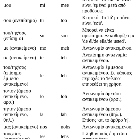
μου
mi
mee
είναι 'εμένα' μετά από
προθέσεις.
Κτητικό. Το 'tú' με τόνο
σου (ανεπίσημο)
tu
too
είναι 'εσύ'.
Μπορεί να είναι
του/της/σας
su
soo
αμφίσημο. Ξεκαθαρίζει με
(επίσημο)
'de él/de ella/de usted'.
με (αντικείμενο)
me
meh
Αντωνυμία αντικειμένου.
Ανεπίσημη αντωνυμία
σε (αντικείμενο)
te
teh
αντικειμένου.
του/της/σας
Αντωνυμία έμμεσου
(επίσημο,
αντικειμένου. Σε κάποιες
le
leh
έμμεσο
περιοχές το 'leísmo'
αντικείμενο)
επηρεάζει τη χρήση.
το/τον (άμεσο
Αντωνυμία άμεσου
αντικείμενο,
lo
loh
αντικειμένου (αρσ.).
αρσ.)
τη/την (άμεσο
Αντωνυμία άμεσου
αντικείμενο,
la
lah
αντικειμένου (θηλ.).
θηλ.)
Επίσης και το άρθρο 'η'.
μας (αντικείμενο)
nos
nohs
Αντωνυμία αντικειμένου.
τους/σας
Πληθυντικός έμμεσου
les
lehs