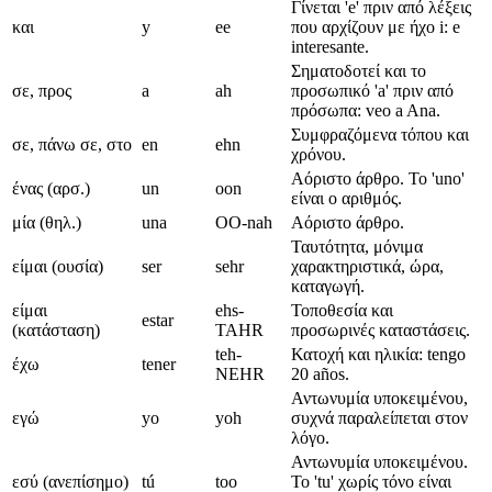
Γίνεται 'e' πριν από λέξεις
και
y
ee
που αρχίζουν με ήχο i: e
interesante.
Σηματοδοτεί και το
σε, προς
a
ah
προσωπικό 'a' πριν από
πρόσωπα: veo a Ana.
Συμφραζόμενα τόπου και
σε, πάνω σε, στο
en
ehn
χρόνου.
Αόριστο άρθρο. Το 'uno'
ένας (αρσ.)
un
oon
είναι ο αριθμός.
μία (θηλ.)
una
OO-nah
Αόριστο άρθρο.
Ταυτότητα, μόνιμα
είμαι (ουσία)
ser
sehr
χαρακτηριστικά, ώρα,
καταγωγή.
είμαι
ehs-
Τοποθεσία και
estar
(κατάσταση)
TAHR
προσωρινές καταστάσεις.
teh-
Κατοχή και ηλικία: tengo
έχω
tener
NEHR
20 años.
Αντωνυμία υποκειμένου,
εγώ
yo
yoh
συχνά παραλείπεται στον
λόγο.
Αντωνυμία υποκειμένου.
εσύ (ανεπίσημο)
tú
too
Το 'tu' χωρίς τόνο είναι