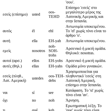
'σου'.
Επίσημο 'εσείς' στο
oos-
μεγαλύτερο μέρος της
εσείς (επίσημο)
usted
TEHD
Λατινικής Αμερικής και
στην Ισπανία.
Αντωνυμία υποκειμένου.
αυτός
él
ehl
Το 'el' χωρίς τόνο είναι το
άρθρο 'ο'.
αυτή
ella
EH-yah
Αντωνυμία υποκειμένου.
noh-
Αρσενικό ή μικτή ομάδα.
εμείς
nosotros
SOH-
Θηλυκό: nosotras.
trohs
αυτοί (αρσ.)
ellos
EH-yohs
Αρσενικό ή μικτή ομάδα.
αυτές (θηλ.)
ellas
EH-yahs
Ομάδα μόνο γυναικών.
Χρησιμοποιείται για
εσείς (πληθ.,
oos-TEH-
πληθυντικό 'εσείς' στη
ustedes
Λατ. Αμερική)
dehs
Λατινική Αμερική,
επίσημο στην Ισπανία.
Κατάφαση. Το 'si' χωρίς
ναι
sí
see
τόνο είναι 'αν'.
όχι
no
noh
Άρνηση.
Ερωτηματική λέξη. Το
τι
qué
keh
'que' χωρίς τόνο είναι