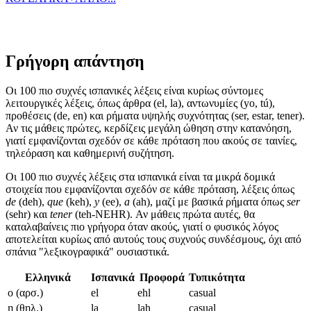
Γρήγορη απάντηση
Οι 100 πιο συχνές ισπανικές λέξεις είναι κυρίως σύντομες
λειτουργικές λέξεις, όπως άρθρα (el, la), αντωνυμίες (yo, tú),
προθέσεις (de, en) και ρήματα υψηλής συχνότητας (ser, estar, tener).
Αν τις μάθεις πρώτες, κερδίζεις μεγάλη ώθηση στην κατανόηση,
γιατί εμφανίζονται σχεδόν σε κάθε πρόταση που ακούς σε ταινίες,
τηλεόραση και καθημερινή συζήτηση.
Οι 100 πιο συχνές λέξεις στα ισπανικά είναι τα μικρά δομικά
στοιχεία που εμφανίζονται σχεδόν σε κάθε πρόταση, λέξεις όπως
de
(deh),
que
(keh),
y
(ee),
a
(ah), μαζί με βασικά ρήματα όπως
ser
(sehr) και
tener
(teh-NEHR). Αν μάθεις πρώτα αυτές, θα
καταλαβαίνεις πιο γρήγορα όταν ακούς, γιατί ο φυσικός λόγος
αποτελείται κυρίως από αυτούς τους συχνούς συνδέσμους, όχι από
σπάνια "λεξικογραφικά" ουσιαστικά.
Ελληνικά
Ισπανικά
Προφορά
Τυπικότητα
ο (αρσ.)
el
ehl
casual
η (θηλ.)
la
lah
casual