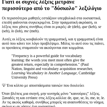
Γιατί οι συχνές λέξεις μετράνε
περισσότερο από το "δύσκολο" λεξιλόγιο
Οι περισσότεροι μαθητές εστιάζουν υπερβολικά στα ουσιαστικά,
επειδή φαίνονται συγκεκριμένα. Στην πραγματική ακρόαση, οι
λέξεις που χάνεις συνήθως είναι οι μικρές:
de
(deh),
que
(keh),
se
(seh),
lo
(loh),
me
(meh).
Αυτές οι λέξεις κουβαλούν τη γραμματική, και η γραμματική είναι
αυτό που κάνει τον λόγο προβλέψιμο. Μόλις το αυτί σου τις πιάνει,
οι προτάσεις σταματούν να ακούγονται σαν κομμάτια.
"Frequency is a powerful guide for vocabulary
learning: the words you meet most often give the
greatest return, especially in comprehension." (Paul
Nation, linguist and vocabulary acquisition researcher,
Learning Vocabulary in Another Language
, Cambridge
University Press)
💡
Ένα κόλπο με αποσπάσματα ταινιών που δουλεύει
Όταν βλέπεις μια σκηνή, μην κυνηγάς μόνο "καινούριες" λέξεις.
Ξαναδές τη και εστίασε στις λέξεις-κόλλα: de, que, se, lo, me, te, le.
Αν τις ακούς καθαρά, συνήθως μπορείς να ανασυνθέσεις το νόημα,
ακόμα κι αν χάσεις ένα ουσιαστικό.