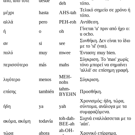
από, από τότε
desde
deh
τόπο.
Τελικό σημείο σε χρόνο ή
μέχρι
hasta
AHS-tah
τόπο.
αλλά
pero
PEH-roh
Αντίθεση.
Γίνεται 'u' πριν από ήχο o:
ή
o
oh
u ocho.
Συνθήκη. Δεν είναι το ίδιο
αν
si
see
με το 'sí' (ναι).
πολύ
muy
mwee
Ένταση: muy bien.
Σύγκριση. Το 'mas' χωρίς
περισσότερο
más
mahs
τόνο μπορεί να σημαίνει
'αλλά' σε επίσημη γραφή.
MEH-
λιγότερο
menos
Σύγκριση.
nohs
tahm-
επίσης
también
Προσθήκη.
BYEHN
Χρονισμός: ήδη, τώρα,
ήδη
ya
yah
σύντομα, ανάλογα με τα
συμφραζόμενα.
toh-dah-
Συχνά εναλλάσσεται με το
ακόμα, ακόμη
todavía
BEE-ah
'aún'.
ah-OH-
τώρα
ahora
Χρονικό επίρρημα.