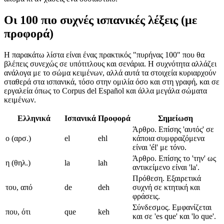
Οι 100 πιο συχνές ισπανικές λέξεις (με
προφορά)
Η παρακάτω λίστα είναι ένας πρακτικός "πυρήνας 100" που θα
βλέπεις συνεχώς σε υπότιτλους και σενάρια. Η συχνότητα αλλάζει
ανάλογα με το σώμα κειμένων, αλλά αυτά τα στοιχεία κυριαρχούν
σταθερά στα ισπανικά, τόσο στην ομιλία όσο και στη γραφή, και σε
εργαλεία όπως το Corpus del Español και άλλα μεγάλα σώματα
κειμένων.
Ελληνικά
Ισπανικά
Προφορά
Σημείωση
Άρθρο. Επίσης 'αυτός' σε
ο (αρσ.)
el
ehl
κάποια συμφραζόμενα
είναι 'él' με τόνο.
Άρθρο. Επίσης το 'την' ως
η (θηλ.)
la
lah
αντικείμενο είναι 'la'.
Πρόθεση. Εξαιρετικά
του, από
de
deh
συχνή σε κτητική και
φράσεις.
Σύνδεσμος. Εμφανίζεται
που, ότι
que
keh
και σε 'es que' και 'lo que'.