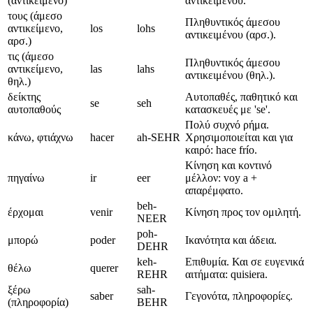
(αντικείμενο)
αντικειμένου.
τους (άμεσο
Πληθυντικός άμεσου
αντικείμενο,
los
lohs
αντικειμένου (αρσ.).
αρσ.)
τις (άμεσο
Πληθυντικός άμεσου
αντικείμενο,
las
lahs
αντικειμένου (θηλ.).
θηλ.)
δείκτης
Αυτοπαθές, παθητικό και
se
seh
αυτοπαθούς
κατασκευές με 'se'.
Πολύ συχνό ρήμα.
κάνω, φτιάχνω
hacer
ah-SEHR
Χρησιμοποιείται και για
καιρό: hace frío.
Κίνηση και κοντινό
πηγαίνω
ir
eer
μέλλον: voy a +
απαρέμφατο.
beh-
έρχομαι
venir
Κίνηση προς τον ομιλητή.
NEER
poh-
μπορώ
poder
Ικανότητα και άδεια.
DEHR
keh-
Επιθυμία. Και σε ευγενικά
θέλω
querer
REHR
αιτήματα: quisiera.
ξέρω
sah-
saber
Γεγονότα, πληροφορίες.
(πληροφορία)
BEHR