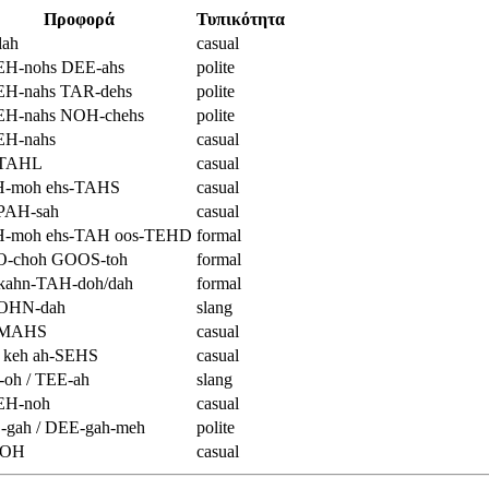
Προφορά
Τυπικότητα
lah
casual
H-nohs DEE-ahs
polite
H-nahs TAR-dehs
polite
H-nahs NOH-chehs
polite
H-nahs
casual
 TAHL
casual
-moh ehs-TAHS
casual
PAH-sah
casual
-moh ehs-TAH oos-TEHD
formal
-choh GOOS-toh
formal
kahn-TAH-doh/dah
formal
 OHN-dah
slang
 MAHS
casual
 keh ah-SEHS
casual
oh / TEE-ah
slang
H-noh
casual
-gah / DEE-gah-meh
polite
LOH
casual