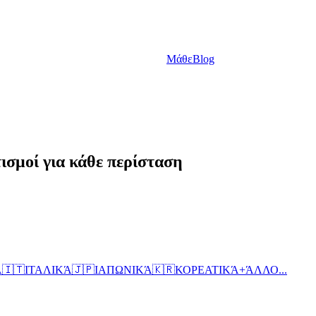
Μάθε
Blog
τισμοί για κάθε περίσταση
Ά
🇮🇹
ΙΤΑΛΙΚΆ
🇯🇵
ΙΑΠΩΝΙΚΆ
🇰🇷
ΚΟΡΕΑΤΙΚΆ
+
ΆΛΛΟ...