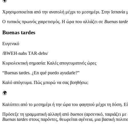
🌍
Χρησιμοποιείται από την ανατολή μέχρι το μεσημέρι. Στην Ισπανία μ
Ο τυπικός πρωινός χαιρετισμός. Η ώρα που αλλάζει σε
Buenas tarde
Buenas tardes
Ευγενικό
/
BWEH-nahs TAR-dehs
/
Κυριολεκτική σημασία
:
Καλές απογευματινές ώρες
“
Buenas tardes. ¿En qué puedo ayudarle?
”
Καλό απόγευμα. Πώς μπορώ να σας βοηθήσω;
🌍
Καλύπτει από το μεσημέρι ή την ώρα του φαγητού μέχρι τη δύση. Είν
Πρόσεξε τη γραμματική αλλαγή από
buenos
(αρσενικό, ταιριάζει με
Buenas tardes
στους παρόντες, θεωρείται αγένεια, μια βασική πολιτι