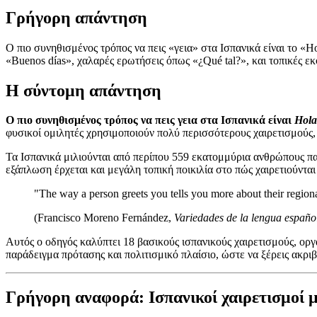
Γρήγορη απάντηση
Ο πιο συνηθισμένος τρόπος να πεις «γεια» στα Ισπανικά είναι το «
«Buenos días», χαλαρές ερωτήσεις όπως «¿Qué tal?», και τοπικές
Η σύντομη απάντηση
Ο πιο συνηθισμένος τρόπος να πεις γεια στα Ισπανικά είναι
Hola
φυσικοί ομιλητές χρησιμοποιούν πολύ περισσότερους χαιρετισμούς, 
Τα Ισπανικά μιλιούνται από περίπου 559 εκατομμύρια ανθρώπους π
εξάπλωση έρχεται και μεγάλη τοπική ποικιλία στο πώς χαιρετιούντα
"The way a person greets you tells you more about their regional 
(Francisco Moreno Fernández,
Variedades de la lengua españo
Αυτός ο οδηγός καλύπτει 18 βασικούς ισπανικούς χαιρετισμούς, οργ
παράδειγμα πρότασης και πολιτισμικό πλαίσιο, ώστε να ξέρεις ακριβ
Γρήγορη αναφορά: Ισπανικοί χαιρετισμοί μ