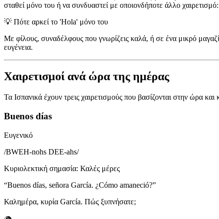
σταθεί μόνο του ή να συνδυαστεί με οποιονδήποτε άλλο χαιρετισμό
💡
Πότε αρκεί το 'Hola' μόνο του
Με φίλους, συναδέλφους που γνωρίζεις καλά, ή σε ένα μικρό μαγαζ
ευγένεια.
Χαιρετισμοί ανά ώρα της ημέρας
Τα Ισπανικά έχουν τρεις χαιρετισμούς που βασίζονται στην ώρα και
Buenos días
Ευγενικό
/
BWEH-nohs DEE-ahs
/
Κυριολεκτική σημασία
:
Καλές μέρες
“
Buenos días, señora García. ¿Cómo amaneció?
”
Καλημέρα, κυρία García. Πώς ξυπνήσατε;