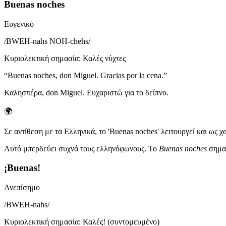
Buenas noches
Ευγενικό
/
BWEH-nahs NOH-chehs
/
Κυριολεκτική σημασία
:
Καλές νύχτες
“
Buenas noches, don Miguel. Gracias por la cena.
”
Καλησπέρα, don Miguel. Ευχαριστώ για το δείπνο.
🌍
Σε αντίθεση με τα Ελληνικά, το 'Buenas noches' λειτουργεί και ως χ
Αυτό μπερδεύει συχνά τους ελληνόφωνους. Το
Buenas noches
σημαί
¡Buenas!
Ανεπίσημο
/
BWEH-nahs
/
Κυριολεκτική σημασία
:
Καλές! (συντομευμένο)