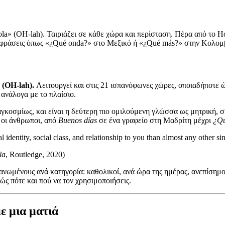
Hola» (OH-lah). Ταιριάζει σε κάθε χώρα και περίσταση. Πέρα από το H
 εκφράσεις όπως «¿Qué onda?» στο Μεξικό ή «¿Qué más?» στην Κολομ
(OH-lah).
Λειτουργεί και στις 21 ισπανόφωνες χώρες, οποιαδήποτε ώ
ανάλογα με το πλαίσιο.
αγκοσμίως, και είναι η δεύτερη πιο ομιλούμενη γλώσσα ως μητρική,
ι οι άνθρωποι, από
Buenos días
σε ένα γραφείο στη Μαδρίτη μέχρι
¿Qu
identity, social class, and relationship to you than almost any other si
la
, Routledge, 2020)
ανωμένους ανά κατηγορία: καθολικοί, ανά ώρα της ημέρας, ανεπίσημοι
ώς πότε και πού να τον χρησιμοποιήσεις.
ε μια ματιά