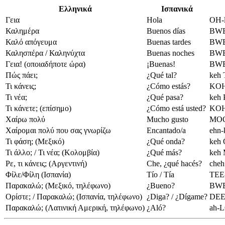
Ελληνικά
Ισπανικά
Γεια
Hola
OH-
Καλημέρα
Buenos días
BWE
Καλό απόγευμα
Buenas tardes
BWE
Καλησπέρα / Καληνύχτα
Buenas noches
BWE
Γεια! (οποιαδήποτε ώρα)
¡Buenas!
BWE
Πώς πάει;
¿Qué tal?
keh
Τι κάνεις;
¿Cómo estás?
KOH
Τι νέα;
¿Qué pasa?
keh 
Τι κάνετε; (επίσημο)
¿Cómo está usted?
KOH
Χαίρω πολύ
Mucho gusto
MOO
Χαίρομαι πολύ που σας γνωρίζω
Encantado/a
ehn-
Τι φάση; (Μεξικό)
¿Qué onda?
keh
Τι άλλο; / Τι νέα; (Κολομβία)
¿Qué más?
keh
Ρε, τι κάνεις; (Αργεντινή)
Che, ¿qué hacés?
cheh
Φίλε/Φίλη (Ισπανία)
Tío / Tía
TEE-
Παρακαλώ; (Μεξικό, τηλέφωνο)
¿Bueno?
BWE
Ορίστε; / Παρακαλώ; (Ισπανία, τηλέφωνο)
¿Diga? / ¿Dígame?
DEE
Παρακαλώ; (Λατινική Αμερική, τηλέφωνο)
¿Aló?
ah-