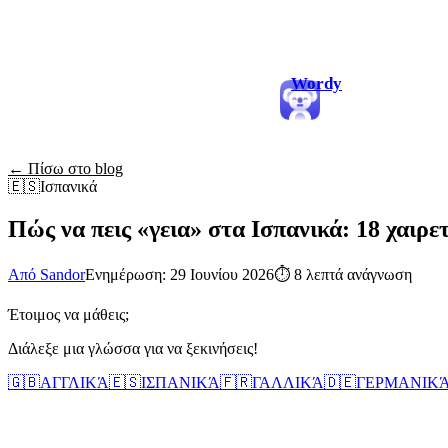
Wordy
← Πίσω στο blog
🇪🇸
Ισπανικά
Πώς να πεις «γεια» στα Ισπανικά: 18 χαιρε
Από Sandor
Ενημέρωση: 29 Ιουνίου 2026
⏱
8 λεπτά ανάγνωση
Έτοιμος να μάθεις;
Διάλεξε μια γλώσσα για να ξεκινήσεις!
🇬🇧
ΑΓΓΛΙΚΆ
🇪🇸
ΙΣΠΑΝΙΚΆ
🇫🇷
ΓΑΛΛΙΚΆ
🇩🇪
ΓΕΡΜΑΝΙΚ