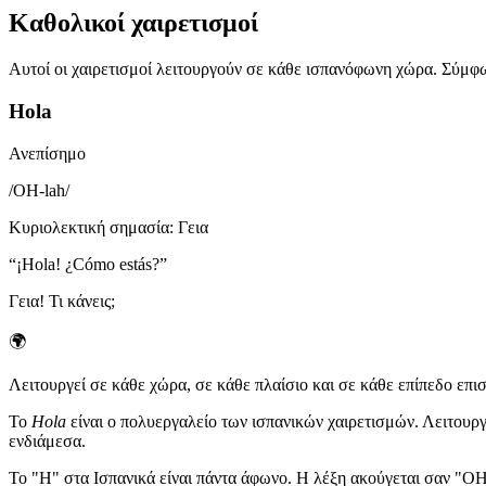
Καθολικοί χαιρετισμοί
Αυτοί οι χαιρετισμοί λειτουργούν σε κάθε ισπανόφωνη χώρα. Σύμφω
Hola
Ανεπίσημο
/
OH-lah
/
Κυριολεκτική σημασία
:
Γεια
“
¡Hola! ¿Cómo estás?
”
Γεια! Τι κάνεις;
🌍
Λειτουργεί σε κάθε χώρα, σε κάθε πλαίσιο και σε κάθε επίπεδο επισ
Το
Hola
είναι ο πολυεργαλείο των ισπανικών χαιρετισμών. Λειτουργε
ενδιάμεσα.
Το "H" στα Ισπανικά είναι πάντα άφωνο. Η λέξη ακούγεται σαν "O