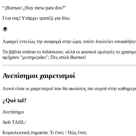
“
¡Buenas! ¿Hay mesa para dos?
”
Γεια σας! Υπάρχει τραπέζι για δύο;
🌍
Αφαιρεί εντελώς την αναφορά στην ώρα, οπότε δουλεύει οποιαδήποτ
Τα βιβλία σπάνια το διδάσκουν, αλλά οι φυσικοί ομιλητές το χρησι
αμήχανο "μεσημεράκι"; Πες απλά
Buenas!
Ανεπίσημοι χαιρετισμοί
Αυτοί είναι οι χαιρετισμοί που θα ακούσεις πιο συχνά στην καθημερι
¿Qué tal?
Ανεπίσημο
/
keh TAHL
/
Κυριολεκτική σημασία
:
Τι έτσι; / Πώς έτσι;