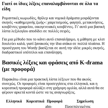
Γιατί οι ίδιες λέξεις επαναλαμβάνονται σε όλα τα
είδη
Ρομαντικές κωμωδίες, θρίλερ και νομικά δράματα μοιράζονται
σκηνές «καθημερινής ζωής»: χαιρετισμούς, φαγητό, μετακινήσεις,
κουβέντες γραφείου, οικογενειακές κουβέντες. Γι’ αυτό μια βασική
λίστα λεξιλογίου αποδίδει σε πολλές σειρές.
Για μια μέθοδο που το κάνει αυτό επαναλήψιμο, η μάθηση με κλιπ
δουλεύει καλά, γιατί ξανακούς την ίδια ατάκα σε πολλά πλαίσια. Η
προσέγγιση του Wordy βασίζεται σε αυτή την ιδέα: μικρές σκηνές,
διαδραστικοί υπότιτλοι και επανάληψη.
Βασικές λέξεις και φράσεις από K-drama
(με προφορά)
Παρακάτω είναι μια πρακτική λίστα λέξεων που θα ακούς
συνεχώς. Οι προφορές είναι προσεγγίσεις στα ελληνικά, και η
κορεατική προφορά αλλάζει στη γρήγορη ομιλία, αλλά αυτά θα σε
φέρουν αρκετά κοντά ώστε να τις αναγνωρίζεις.
Ελληνικά
Κορεατικά
Προφορά
Σημείωση
ahn-
Προεπιλεγμένος