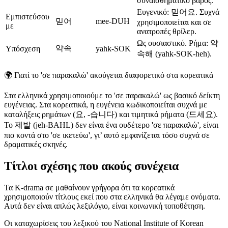
συναισθηματικό βάρος.
Ευγενικό: 믿어요. Συχνά
Εμπιστεύσου
믿어
mee-DUH
χρησιμοποιείται και σε
με
ανατροπές θρίλερ.
Ως ουσιαστικό. Ρήμα: 약
약속
Υπόσχεση
yahk-SOK
속해 (yahk-SOK-heh).
🌍
Γιατί το 'σε παρακαλώ' ακούγεται διαφορετικό στα κορεατικά
Στα ελληνικά χρησιμοποιούμε το 'σε παρακαλώ' ως βασικό δείκτη
ευγένειας. Στα κορεατικά, η ευγένεια κωδικοποιείται συχνά με
καταλήξεις ρημάτων (요, -습니다) και τιμητικά ρήματα (드세요).
Το 제발 (jeh-BAHL) δεν είναι ένα ουδέτερο 'σε παρακαλώ', είναι
πιο κοντά στο 'σε ικετεύω', γι’ αυτό εμφανίζεται τόσο συχνά σε
δραματικές σκηνές.
Τίτλοι σχέσης που ακούς συνέχεια
Τα K-drama σε μαθαίνουν γρήγορα ότι τα κορεατικά
χρησιμοποιούν τίτλους εκεί που στα ελληνικά θα λέγαμε ονόματα.
Αυτά δεν είναι απλώς λεξιλόγιο, είναι κοινωνική τοποθέτηση.
Οι καταχωρίσεις του λεξικού του National Institute of Korean