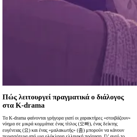
Πώς λειτουργεί πραγματικά ο διάλογος
στα K-drama
Τα K-drama φαίνονται γρήγορα γιατί οι χαρακτήρες «στοιβάζουν»
νόημα σε μικρά κομμάτια: ένας τίτλος (오빠), ένας δείκτης
ευγένειας (요) και ένας «μαλακωτής» (좀) μπορούν να κάνουν
περισσότερα από μια ολόκληρη ελληνική πρόταση. Γι’ αυτό το