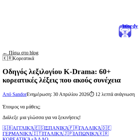
Wordy
← Πίσω στο blog
🇰🇷
Κορεατικά
Οδηγός λεξιλογίου K-Drama: 60+
κορεατικές λέξεις που ακούς συνέχεια
Από Sandor
Ενημέρωση: 30 Απριλίου 2026
⏱
12 λεπτά ανάγνωση
Έτοιμος να μάθεις;
Διάλεξε μια γλώσσα για να ξεκινήσεις!
🇬🇧
ΑΓΓΛΙΚΆ
🇪🇸
ΙΣΠΑΝΙΚΆ
🇫🇷
ΓΑΛΛΙΚΆ
🇩🇪
ΓΕΡΜΑΝΙΚΆ
🇮🇹
ΙΤΑΛΙΚΆ
🇯🇵
ΙΑΠΩΝΙΚΆ
🇰🇷
ΚΟΡΕΑΤΙΚΆ
+
ΆΛΛΟ...