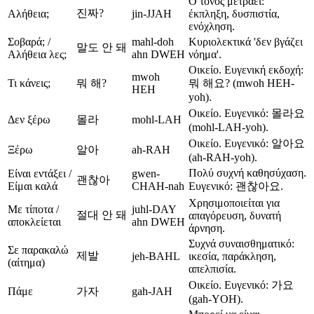
Ο τόνος μετράει:
진짜?
Αλήθεια;
jin-JJAH
έκπληξη, δυσπιστία,
ενόχληση.
Σοβαρά; /
mahl-doh
Κυριολεκτικά 'δεν βγάζει
말도 안 돼
Αλήθεια λες;
ahn DWEH
νόημα'.
Οικείο. Ευγενική εκδοχή:
mwoh
Τι κάνεις;
뭐 해?
뭐 해요? (mwoh HEH-
HEH
yoh).
Οικείο. Ευγενικό: 몰라요
Δεν ξέρω
몰라
mohl-LAH
(mohl-LAH-yoh).
Οικείο. Ευγενικό: 알아요
Ξέρω
알아
ah-RAH
(ah-RAH-yoh).
Πολύ συχνή καθησύχαση.
Είναι εντάξει /
gwen-
괜찮아
Είμαι καλά
CHAH-nah
Ευγενικό: 괜찮아요.
Χρησιμοποιείται για
Με τίποτα /
juhl-DAY
절대 안 돼
απαγόρευση, δυνατή
αποκλείεται
ahn DWEH
άρνηση.
Συχνά συναισθηματικό:
Σε παρακαλώ
제발
jeh-BAHL
ικεσία, παράκληση,
(αίτημα)
απελπισία.
Οικείο. Ευγενικό: 가요
Πάμε
가자
gah-JAH
(gah-YOH).