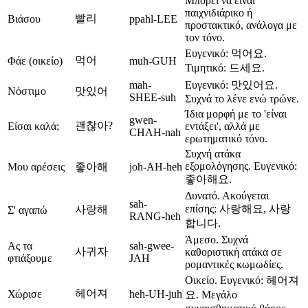
Μπορεί να είναι
παιχνιδιάρικο ή
빨리
Βιάσου
ppahl-LEE
προστακτικό, ανάλογα με
τον τόνο.
Ευγενικό: 먹어요.
먹어
Φάε (οικείο)
muh-GUH
Τιμητικό: 드세요.
mah-
Ευγενικό: 맛있어요.
Νόστιμο
맛있어
SHEE-suh
Συχνά το λένε ενώ τρώνε.
Ίδια μορφή με το 'είναι
gwen-
괜찮아?
Είσαι καλά;
εντάξει', αλλά με
CHAH-nah
ερωτηματικό τόνο.
Συχνή ατάκα
εξομολόγησης. Ευγενικό:
Μου αρέσεις
좋아해
joh-AH-heh
좋아해요.
Δυνατό. Ακούγεται
sah-
επίσης: 사랑해요, 사랑
사랑해
Σ' αγαπώ
RANG-heh
합니다.
Άμεσο. Συχνά
Ας τα
sah-gwee-
사귀자
καθοριστική ατάκα σε
φτιάξουμε
JAH
ρομαντικές κωμωδίες.
Οικείο. Ευγενικό: 헤어져
헤어져
Χώρισε
heh-UH-juh
요. Μεγάλο