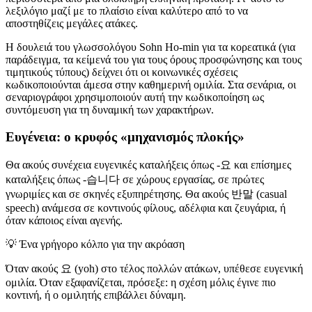
λεξιλόγιο μαζί με το πλαίσιο είναι καλύτερο από το να
αποστηθίζεις μεγάλες ατάκες.
Η δουλειά του γλωσσολόγου Sohn Ho-min για τα κορεατικά (για
παράδειγμα, τα κείμενά του για τους όρους προσφώνησης και τους
τιμητικούς τύπους) δείχνει ότι οι κοινωνικές σχέσεις
κωδικοποιούνται άμεσα στην καθημερινή ομιλία. Στα σενάρια, οι
σεναριογράφοι χρησιμοποιούν αυτή την κωδικοποίηση ως
συντόμευση για τη δυναμική των χαρακτήρων.
Ευγένεια: ο κρυφός «μηχανισμός πλοκής»
Θα ακούς συνέχεια ευγενικές καταλήξεις όπως -요 και επίσημες
καταλήξεις όπως -습니다 σε χώρους εργασίας, σε πρώτες
γνωριμίες και σε σκηνές εξυπηρέτησης. Θα ακούς 반말 (casual
speech) ανάμεσα σε κοντινούς φίλους, αδέλφια και ζευγάρια, ή
όταν κάποιος είναι αγενής.
💡
Ένα γρήγορο κόλπο για την ακρόαση
Όταν ακούς 요 (yoh) στο τέλος πολλών ατάκων, υπέθεσε ευγενική
ομιλία. Όταν εξαφανίζεται, πρόσεξε: η σχέση μόλις έγινε πιο
κοντινή, ή ο ομιλητής επιβάλλει δύναμη.