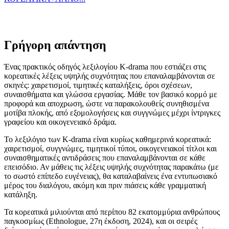
Γρήγορη απάντηση
Ένας πρακτικός οδηγός λεξιλογίου K-drama που εστιάζει στις
κορεατικές λέξεις υψηλής συχνότητας που επαναλαμβάνονται σε
σκηνές: χαιρετισμοί, τιμητικές καταλήξεις, όροι σχέσεων,
συναισθήματα και γλώσσα εργασίας. Μάθε τον βασικό κορμό με
προφορά και αποχρωση, ώστε να παρακολουθείς συνηθισμένα
μοτίβα πλοκής, από εξομολογήσεις και συγγνώμες μέχρι ίντριγκες
γραφείου και οικογενειακό δράμα.
Το λεξιλόγιο των K-drama είναι κυρίως καθημερινά κορεατικά:
χαιρετισμοί, συγγνώμες, τιμητικοί τύποι, οικογενειακοί τίτλοι και
συναισθηματικές αντιδράσεις που επαναλαμβάνονται σε κάθε
επεισόδιο. Αν μάθεις τις λέξεις υψηλής συχνότητας παρακάτω (με
το σωστό επίπεδο ευγένειας), θα καταλαβαίνεις ένα εντυπωσιακό
μέρος του διαλόγου, ακόμη και πριν πιάσεις κάθε γραμματική
κατάληξη.
Τα κορεατικά μιλιούνται από περίπου 82 εκατομμύρια ανθρώπους
παγκοσμίως (Ethnologue, 27η έκδοση, 2024), και οι σειρές