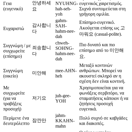
안녕하세
Γεια
NYUHNG-
ευγενικός χαιρετισμός.
(ευγενικό)
hah-seh-
Συχνά συντομεύεται στη
요
yoh
γρήγορη ομιλία.
gahm-
Επίσημο-ευγενικό.
감사합니
SAH-
Ακούγεται επίσης ως 고
Ευχαριστώ
hahm-nee-
다
마워요 (casual-polite).
dah
chweh-
Πιο δυνατό και πιο
Συγγνώμη / με
죄송합니
SOHNG-
επίσημο από το 미안해
συγχωρείτε
hahm-nee-
다
(επίσημο)
요.
dah
Μεταξύ κοντινών
Συγγνώμη
mee-AHN-
ανθρώπων. Μπορεί να
미안해
(οικείο)
heh
ακουστεί σκληρό αν η
σχέση δεν είναι κοντινή.
Με
Χρησιμοποιείται για να
συγχωρείτε
φωνάξεις σερβιτόρο, να
juh-gee-
저기요
(για να
σταματήσεις κάποιον ή να
YOH
τραβήξεις
ζητήσεις προσοχή
προσοχή)
ευγενικά.
jahm-
Περίμενε ένα
Πολύ συχνό σε καβγάδες
잠깐만
KKAHN-
δευτερόλεπτο
και διακοπές.
mahn