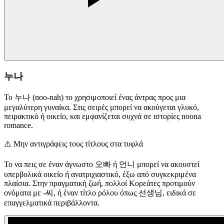
누나
Το 누나 (noo-nah) το χρησιμοποιεί ένας άντρας προς μια
μεγαλύτερη γυναίκα. Στις σειρές μπορεί να ακούγεται γλυκό,
πειρακτικό ή οικείο, και εμφανίζεται συχνά σε ιστορίες noona
romance.
⚠️
Μην αντιγράφεις τους τίτλους στα τυφλά
Το να πεις σε έναν άγνωστο 오빠 ή 언니 μπορεί να ακουστεί
υπερβολικά οικείο ή ανατριχιαστικό, έξω από συγκεκριμένα
πλαίσια. Στην πραγματική ζωή, πολλοί Κορεάτες προτιμούν
ονόματα με -씨, ή έναν τίτλο ρόλου όπως 선생님, ειδικά σε
επαγγελματικά περιβάλλοντα.