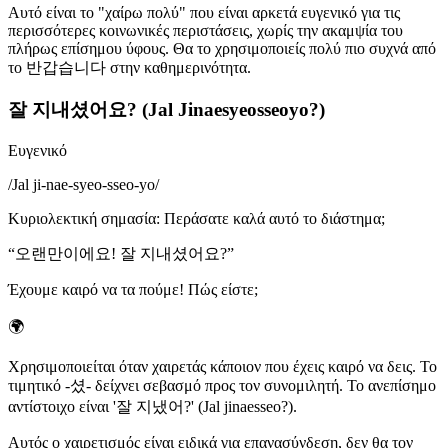
Αυτό είναι το "χαίρω πολύ" που είναι αρκετά ευγενικό για τις
περισσότερες κοινωνικές περιστάσεις, χωρίς την ακαμψία του
πλήρως επίσημου ύφους. Θα το χρησιμοποιείς πολύ πιο συχνά από
το 반갑습니다 στην καθημερινότητα.
잘 지내셨어요? (Jal Jinaesyeosseoyo?)
Ευγενικό
/
Jal ji-nae-syeo-sseo-yo
/
Κυριολεκτική σημασία
:
Περάσατε καλά αυτό το διάστημα;
“
오랜만이에요! 잘 지내셨어요?
”
Έχουμε καιρό να τα πούμε! Πώς είστε;
🌍
Χρησιμοποιείται όταν χαιρετάς κάποιον που έχεις καιρό να δεις. Το
τιμητικό -셨- δείχνει σεβασμό προς τον συνομιλητή. Το ανεπίσημο
αντίστοιχο είναι '잘 지냈어?' (Jal jinaesseo?).
Αυτός ο χαιρετισμός είναι ειδικά για επανασύνδεση, δεν θα τον