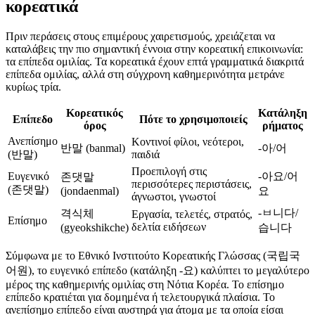
κορεατικά
Πριν περάσεις στους επιμέρους χαιρετισμούς, χρειάζεται να
καταλάβεις την πιο σημαντική έννοια στην κορεατική επικοινωνία:
τα επίπεδα ομιλίας. Τα κορεατικά έχουν επτά γραμματικά διακριτά
επίπεδα ομιλίας, αλλά στη σύγχρονη καθημερινότητα μετράνε
κυρίως τρία.
Κορεατικός
Κατάληξη
Επίπεδο
Πότε το χρησιμοποιείς
όρος
ρήματος
Ανεπίσημο
Κοντινοί φίλοι, νεότεροι,
반말 (banmal)
-아/어
(반말)
παιδιά
Προεπιλογή στις
Ευγενικό
-아요/어
존댓말
περισσότερες περιστάσεις,
(존댓말)
(jondaenmal)
요
άγνωστοι, γνωστοί
-ㅂ니다/
격식체
Εργασία, τελετές, στρατός,
Επίσημο
δελτία ειδήσεων
(gyeokshikche)
습니다
Σύμφωνα με το Εθνικό Ινστιτούτο Κορεατικής Γλώσσας (국립국
어원), το ευγενικό επίπεδο (κατάληξη -요) καλύπτει το μεγαλύτερο
μέρος της καθημερινής ομιλίας στη Νότια Κορέα. Το επίσημο
επίπεδο κρατιέται για δομημένα ή τελετουργικά πλαίσια. Το
ανεπίσημο επίπεδο είναι αυστηρά για άτομα με τα οποία είσαι