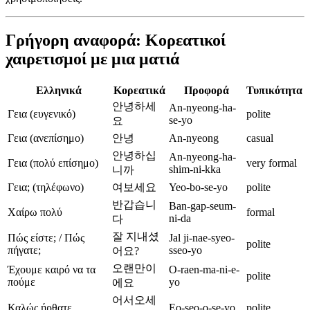
Γρήγορη αναφορά: Κορεατικοί
χαιρετισμοί με μια ματιά
Ελληνικά
Κορεατικά
Προφορά
Τυπικότητα
안녕하세
An-nyeong-ha-
Γεια (ευγενικό)
polite
se-yo
요
Γεια (ανεπίσημο)
안녕
An-nyeong
casual
안녕하십
An-nyeong-ha-
Γεια (πολύ επίσημο)
very formal
shim-ni-kka
니까
Γεια; (τηλέφωνο)
여보세요
Yeo-bo-se-yo
polite
반갑습니
Ban-gap-seum-
Χαίρω πολύ
formal
ni-da
다
잘 지내셨
Πώς είστε; / Πώς
Jal ji-nae-syeo-
polite
πήγατε;
sseo-yo
어요?
오랜만이
Έχουμε καιρό να τα
O-raen-ma-ni-e-
polite
πούμε
yo
에요
어서오세
Καλώς ήρθατε
Eo-seo-o-se-yo
polite