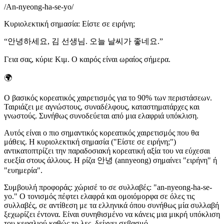
/
An-nyeong-ha-se-yo
/
Κυριολεκτική σημασία
:
Είστε σε ειρήνη;
“
안녕하세요, 김 선생님. 오늘 날씨가 좋네요.
”
Γεια σας, κύριε Κιμ. Ο καιρός είναι ωραίος σήμερα.
🌍
Ο βασικός κορεατικός χαιρετισμός για το 90% των περιστάσεων.
Ταιριάζει με αγνώστους, συναδέλφους, καταστηματάρχες και
γνωστούς. Συνήθως συνοδεύεται από μια ελαφριά υπόκλιση.
Αυτός είναι ο πιο σημαντικός κορεατικός χαιρετισμός που θα
μάθεις. Η κυριολεκτική σημασία ("Είστε σε ειρήνη;")
αντικατοπτρίζει την παραδοσιακή κορεατική αξία του να εύχεσαι
ευεξία στους άλλους. Η ρίζα 안녕 (annyeong) σημαίνει "ειρήνη" ή
"ευημερία".
Συμβουλή προφοράς: χώρισέ το σε συλλαβές: "an-nyeong-ha-se-
yo." Ο τονισμός πέφτει ελαφρά και ομοιόμορφα σε όλες τις
συλλαβές, σε αντίθεση με τα ελληνικά όπου συνήθως μία συλλαβή
ξεχωρίζει έντονα. Είναι συνηθισμένο να κάνεις μια μικρή υπόκλιση
του κεφαλιού καθώς το λες, δείχνει σεβασμό.