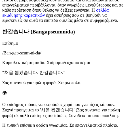
επαγγελματικά περιβάλλοντα, όταν γνωρίζεις μεγαλύτερους και σε
κάθε περίσταση όπου θέλεις να δείξεις ευγένεια. Η
σελίδα
εκμάθησης κορεατικών
έχει ασκήσεις που σε βοηθούν να
εξασκηθείς σε αυτά τα επίπεδα ομιλίας μέσα σε συμφραζόμενα.
반갑습니다 (Bangapseumnida)
Επίσημο
/
Ban-gap-seum-ni-da
/
Κυριολεκτική σημασία
:
Χαίρομαι/ευχαριστιέμαι
“
처음 뵙겠습니다. 반갑습니다.
”
Σας συναντώ για πρώτη φορά. Χαίρω πολύ.
🌍
Ο επίσημος τρόπος να εκφράσεις χαρά που γνωρίζεις κάποιον.
Συχνά προηγείται το '처음 뵙겠습니다' (Σας συναντώ για πρώτη
φορά) σε πολύ επίσημες συστάσεις. Συνοδεύεται από υπόκλιση.
Η τυπική επίσημη φράση γνωριμίας. Σε επαγγελματικά πλαίσια,