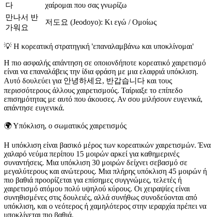
다
χαίρομαι που σας γνωρίζω
만나서 반
저도요 (Jeodoyo): Κι εγώ / Ομοίως
가워요
💡
Η κορεατική στρατηγική 'επαναλαμβάνω και υποκλίνομαι'
Η πιο ασφαλής απάντηση σε οποιονδήποτε κορεατικό χαιρετισμό
είναι να επαναλάβεις την ίδια φράση με μια ελαφριά υπόκλιση.
Αυτό δουλεύει για 안녕하세요, 반갑습니다 και τους
περισσότερους άλλους χαιρετισμούς. Ταίριαξε το επίπεδο
επισημότητας με αυτό που άκουσες. Αν σου μιλήσουν ευγενικά,
απάντησε ευγενικά.
🌍
Υπόκλιση, ο σωματικός χαιρετισμός
Η υπόκλιση είναι βασικό μέρος των κορεατικών χαιρετισμών. Ένα
χαλαρό νεύμα περίπου 15 μοιρών αρκεί για καθημερινές
συναντήσεις. Μια υπόκλιση 30 μοιρών δείχνει σεβασμό σε
μεγαλύτερους και ανώτερους. Μια πλήρης υπόκλιση 45 μοιρών ή
πιο βαθιά προορίζεται για επίσημες συγγνώμες, τελετές ή
χαιρετισμό ατόμου πολύ υψηλού κύρους. Οι χειραψίες είναι
συνηθισμένες στις δουλειές, αλλά συνήθως συνοδεύονται από
υπόκλιση, και ο νεότερος ή χαμηλότερος στην ιεραρχία πρέπει να
υποκλίνεται πιο βαθιά.