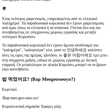
🌍
Ένας νεότερος χαιρετισμός, επηρεασμένος από το ελληνικό
'καλημέρα'. Τα παραδοσιακά κορεατικά δεν έχουν χαιρετισμούς
ανά ώρα, όπως τα ελληνικά ή τα ισπανικά. Γίνεται όλο και πιο
συνηθισμένος σε σύγχρονους χώρους εργασίας και μεταξύ
νεότερων Κορεατών.
Τα παραδοσιακά κορεατικά δεν έχουν άμεσα ισοδύναμα του
"καλημέρα", "καλησπέρα" κλπ, γιατί το 안녕하세요 καλύπτει
όλες τις ώρες της ημέρας. Ωστόσο, το 좋은 아침이에요 έχει μπει
στη σύγχρονη χρήση, ειδικά σε χώρους εργασίας με δυτική
επιρροή. Οι μεγαλύτεροι σε ηλικία Κορεάτες μπορεί να το βρουν
λίγο ασυνήθιστο.
밥 먹었어요? (Bap Meogeosseoyo?)
Ευγενικό
/
Bap meo-geo-sseo-yo
/
Κυριολεκτική σημασία
:
Έφαγες ρύζι;