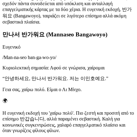
σχεδόν πάντα συνοδεύεται από υπόκλιση και ανταλλαγή
επαγγελματικής κάρτας με τα δύο χέρια. Η ευγενική εκδοχή, 반가
워요 (Bangawoyo), ταιριάζει σε λιγότερο επίσημα αλλά ακόμη
σεβαστικά πλαίσια.
만나서 반가워요 (Mannaseo Bangawoyo)
Ευγενικό
/
Man-na-seo ban-ga-wo-yo
/
Κυριολεκτική σημασία
:
Αφού σε γνώρισα, χαίρομαι
“
안녕하세요, 만나서 반가워요. 저는 이민호예요.
”
Γεια σας, χαίρω πολύ. Είμαι ο Λι Μίνχο.
🌍
Η ευγενική εκδοχή του 'χαίρω πολύ'. Πιο ζεστή και προσιτή από το
επίσημο 반갑습니다, αλλά παραμένει σεβαστική. Καλή για
κοινωνικές συγκεντρώσεις, χαλαρό επαγγελματικό πλαίσιο και
όταν γνωρίζεις φίλους φίλων.