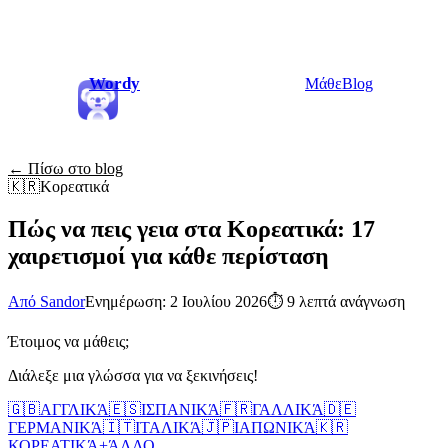
Wordy
Μάθε
Blog
← Πίσω στο blog
🇰🇷
Κορεατικά
Πώς να πεις γεια στα Κορεατικά: 17
χαιρετισμοί για κάθε περίσταση
Από Sandor
Ενημέρωση: 2 Ιουλίου 2026
⏱
9 λεπτά ανάγνωση
Έτοιμος να μάθεις;
Διάλεξε μια γλώσσα για να ξεκινήσεις!
🇬🇧
ΑΓΓΛΙΚΆ
🇪🇸
ΙΣΠΑΝΙΚΆ
🇫🇷
ΓΑΛΛΙΚΆ
🇩🇪
ΓΕΡΜΑΝΙΚΆ
🇮🇹
ΙΤΑΛΙΚΆ
🇯🇵
ΙΑΠΩΝΙΚΆ
🇰🇷
ΚΟΡΕΑΤΙΚΆ
+
ΆΛΛΟ...