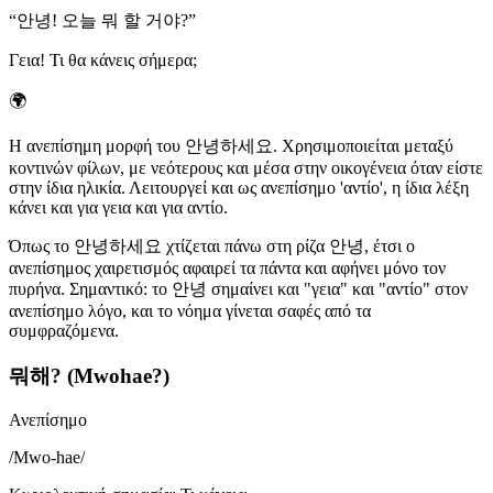
“
안녕! 오늘 뭐 할 거야?
”
Γεια! Τι θα κάνεις σήμερα;
🌍
Η ανεπίσημη μορφή του 안녕하세요. Χρησιμοποιείται μεταξύ
κοντινών φίλων, με νεότερους και μέσα στην οικογένεια όταν είστε
στην ίδια ηλικία. Λειτουργεί και ως ανεπίσημο 'αντίο', η ίδια λέξη
κάνει και για γεια και για αντίο.
Όπως το 안녕하세요 χτίζεται πάνω στη ρίζα 안녕, έτσι ο
ανεπίσημος χαιρετισμός αφαιρεί τα πάντα και αφήνει μόνο τον
πυρήνα. Σημαντικό: το 안녕 σημαίνει και "γεια" και "αντίο" στον
ανεπίσημο λόγο, και το νόημα γίνεται σαφές από τα
συμφραζόμενα.
뭐해? (Mwohae?)
Ανεπίσημο
/
Mwo-hae
/