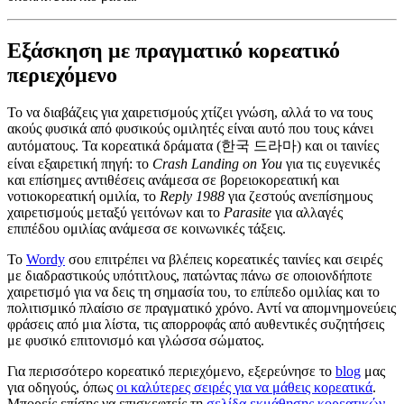
Εξάσκηση με πραγματικό κορεατικό
περιεχόμενο
Το να διαβάζεις για χαιρετισμούς χτίζει γνώση, αλλά το να τους
ακούς φυσικά από φυσικούς ομιλητές είναι αυτό που τους κάνει
αυτόματους. Τα κορεατικά δράματα (한국 드라마) και οι ταινίες
είναι εξαιρετική πηγή: το
Crash Landing on You
για τις ευγενικές
και επίσημες αντιθέσεις ανάμεσα σε βορειοκορεατική και
νοτιοκορεατική ομιλία, το
Reply 1988
για ζεστούς ανεπίσημους
χαιρετισμούς μεταξύ γειτόνων και το
Parasite
για αλλαγές
επιπέδου ομιλίας ανάμεσα σε κοινωνικές τάξεις.
Το
Wordy
σου επιτρέπει να βλέπεις κορεατικές ταινίες και σειρές
με διαδραστικούς υπότιτλους, πατώντας πάνω σε οποιονδήποτε
χαιρετισμό για να δεις τη σημασία του, το επίπεδο ομιλίας και το
πολιτισμικό πλαίσιο σε πραγματικό χρόνο. Αντί να απομνημονεύεις
φράσεις από μια λίστα, τις απορροφάς από αυθεντικές συζητήσεις
με φυσικό επιτονισμό και γλώσσα σώματος.
Για περισσότερο κορεατικό περιεχόμενο, εξερεύνησε το
blog
μας
για οδηγούς, όπως
οι καλύτερες σειρές για να μάθεις κορεατικά
.
Μπορείς επίσης να επισκεφτείς τη
σελίδα εκμάθησης κορεατικών