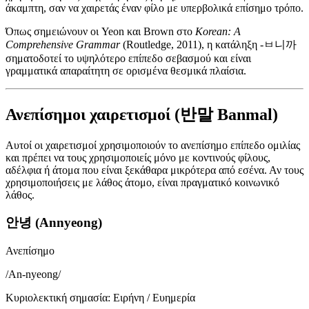
άκαμπτη, σαν να χαιρετάς έναν φίλο με υπερβολικά επίσημο τρόπο.
Όπως σημειώνουν οι Yeon και Brown στο
Korean: A
Comprehensive Grammar
(Routledge, 2011), η κατάληξη -ㅂ니까
σηματοδοτεί το υψηλότερο επίπεδο σεβασμού και είναι
γραμματικά απαραίτητη σε ορισμένα θεσμικά πλαίσια.
Ανεπίσημοι χαιρετισμοί (반말 Banmal)
Αυτοί οι χαιρετισμοί χρησιμοποιούν το ανεπίσημο επίπεδο ομιλίας
και πρέπει να τους χρησιμοποιείς μόνο με κοντινούς φίλους,
αδέλφια ή άτομα που είναι ξεκάθαρα μικρότερα από εσένα. Αν τους
χρησιμοποιήσεις με λάθος άτομο, είναι πραγματικό κοινωνικό
λάθος.
안녕 (Annyeong)
Ανεπίσημο
/
An-nyeong
/
Κυριολεκτική σημασία
:
Ειρήνη / Ευημερία