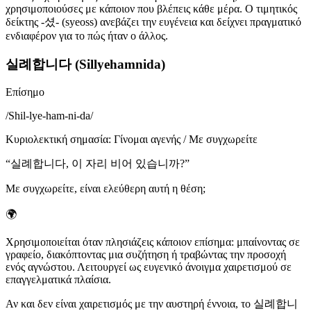
χρησιμοποιούσες με κάποιον που βλέπεις κάθε μέρα. Ο τιμητικός
δείκτης -셨- (syeoss) ανεβάζει την ευγένεια και δείχνει πραγματικό
ενδιαφέρον για το πώς ήταν ο άλλος.
실례합니다 (Sillyehamnida)
Επίσημο
/
Shil-lye-ham-ni-da
/
Κυριολεκτική σημασία
:
Γίνομαι αγενής / Με συγχωρείτε
“
실례합니다, 이 자리 비어 있습니까?
”
Με συγχωρείτε, είναι ελεύθερη αυτή η θέση;
🌍
Χρησιμοποιείται όταν πλησιάζεις κάποιον επίσημα: μπαίνοντας σε
γραφείο, διακόπτοντας μια συζήτηση ή τραβώντας την προσοχή
ενός αγνώστου. Λειτουργεί ως ευγενικό άνοιγμα χαιρετισμού σε
επαγγελματικά πλαίσια.
Αν και δεν είναι χαιρετισμός με την αυστηρή έννοια, το 실례합니