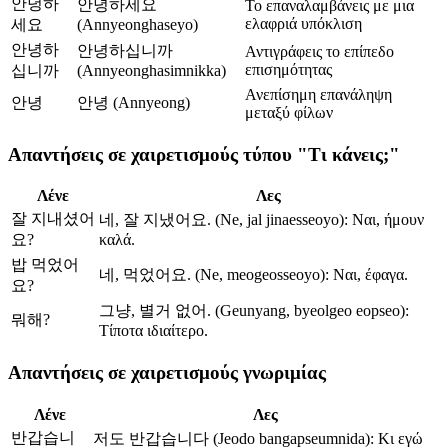
안녕하
안녕하세요
Το επαναλαμβάνεις με μια
ελαφριά υπόκλιση
세요
(Annyeonghaseyo)
안녕하
안녕하십니까
Αντιγράφεις το επίπεδο
επισημότητας
십니까
(Annyeonghasimnikka)
Ανεπίσημη επανάληψη
안녕
안녕 (Annyeong)
μεταξύ φίλων
Απαντήσεις σε χαιρετισμούς τύπου "Τι κάνεις;"
Λένε
Λες
잘 지내셨어
네, 잘 지냈어요. (Ne, jal jinaesseoyo): Ναι, ήμουν
요?
καλά.
밥 먹었어
네, 먹었어요. (Ne, meogeosseoyo): Ναι, έφαγα.
요?
그냥, 별거 없어. (Geunyang, byeolgeo eopseo):
뭐해?
Τίποτα ιδιαίτερο.
Απαντήσεις σε χαιρετισμούς γνωριμίας
Λένε
Λες
반갑습니
저도 반갑습니다 (Jeodo bangapseumnida): Κι εγώ