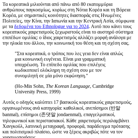
Τα κορεατικά μιλιούνται από πάνω από 80 εκατομμύρια
ανθρώπους παγκοσμίως, κυρίως στη Νότια Κορέα και τη Βόρεια
Κορέα, με σημαντικές κοινότητες διασποράς στις Ηνωμένες
Πολιτείες, την Κίνα, την Ιαπωνία και την Κεντρική Ασία, σύμφωνα
με τα
δεδομένα του Ethnologue για το 2024
. Αυτό που κάνει τους
κορεατικούς χαιρετισμούς ξεχωριστούς είναι το αυστηρό σύστημα
επιπέδων ομιλίας: ο ίδιος χαιρετισμός αλλάζει μορφή ανάλογα με
την ηλικία του άλλου, την κοινωνική του θέση και τη σχέση σας.
"Στα κορεατικά, ο τρόπος που λες γεια δεν είναι απλώς
μια κοινωνική ευγένεια. Είναι μια γραμματική
υποχρέωση. Το επίπεδο ομιλίας που επιλέγεις
κωδικοποιεί ολόκληρη τη σχέση σου με τον
συνομιλητή σε μία μόνο εκφώνηση."
(Ho-Min Sohn,
The Korean Language
, Cambridge
University Press, 1999)
Αυτός ο οδηγός καλύπτει 17 βασικούς κορεατικούς χαιρετισμούς,
οργανωμένους ανά κατηγορία: καθολικοί, ανεπίσημοι (반말
banmal), επίσημοι (존댓말 jondaenmal), επαγγελματικοί,
τηλεφωνικοί και περιστασιακοί. Κάθε χαιρετισμός περιλαμβάνει
Χανγκούλ, λατινική μεταγραφή, προφορά, παράδειγμα πρότασης
και πολιτισμικό πλαίσιο, ώστε να ξέρεις ακριβώς πότε να τον
χρησιμοποιήσεις.