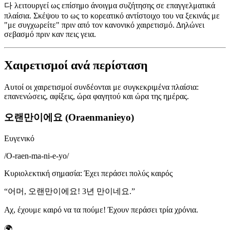
다 λειτουργεί ως επίσημο άνοιγμα συζήτησης σε επαγγελματικά
πλαίσια. Σκέψου το ως το κορεατικό αντίστοιχο του να ξεκινάς με
"με συγχωρείτε" πριν από τον κανονικό χαιρετισμό. Δηλώνει
σεβασμό πριν καν πεις γεια.
Χαιρετισμοί ανά περίσταση
Αυτοί οι χαιρετισμοί συνδέονται με συγκεκριμένα πλαίσια:
επανενώσεις, αφίξεις, ώρα φαγητού και ώρα της ημέρας.
오랜만이에요 (Oraenmanieyo)
Ευγενικό
/
O-raen-ma-ni-e-yo
/
Κυριολεκτική σημασία
:
Έχει περάσει πολύς καιρός
“
어머, 오랜만이에요! 3년 만이네요.
”
Αχ, έχουμε καιρό να τα πούμε! Έχουν περάσει τρία χρόνια.
🌍