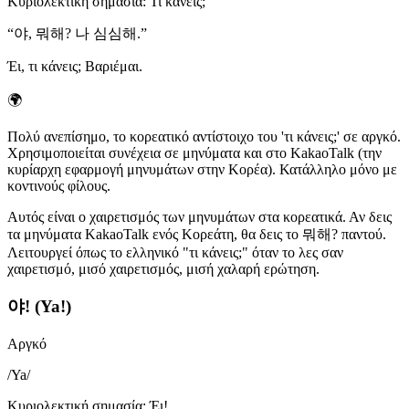
Κυριολεκτική σημασία
:
Τι κάνεις;
“
야, 뭐해? 나 심심해.
”
Έι, τι κάνεις; Βαριέμαι.
🌍
Πολύ ανεπίσημο, το κορεατικό αντίστοιχο του 'τι κάνεις;' σε αργκό.
Χρησιμοποιείται συνέχεια σε μηνύματα και στο KakaoTalk (την
κυρίαρχη εφαρμογή μηνυμάτων στην Κορέα). Κατάλληλο μόνο με
κοντινούς φίλους.
Αυτός είναι ο χαιρετισμός των μηνυμάτων στα κορεατικά. Αν δεις
τα μηνύματα KakaoTalk ενός Κορεάτη, θα δεις το 뭐해? παντού.
Λειτουργεί όπως το ελληνικό "τι κάνεις;" όταν το λες σαν
χαιρετισμό, μισό χαιρετισμός, μισή χαλαρή ερώτηση.
야! (Ya!)
Αργκό
/
Ya
/
Κυριολεκτική σημασία
:
Έι!