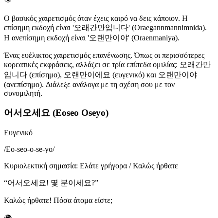
Ο βασικός χαιρετισμός όταν έχεις καιρό να δεις κάποιον. Η
επίσημη εκδοχή είναι '오래간만입니다' (Oraegannmannimnida).
Η ανεπίσημη εκδοχή είναι '오랜만이야' (Oraenmaniya).
Ένας ευέλικτος χαιρετισμός επανένωσης. Όπως οι περισσότερες
κορεατικές εκφράσεις, αλλάζει σε τρία επίπεδα ομιλίας: 오래간만
입니다 (επίσημο), 오랜만이에요 (ευγενικό) και 오랜만이야
(ανεπίσημο). Διάλεξε ανάλογα με τη σχέση σου με τον
συνομιλητή.
어서오세요 (Eoseo Oseyo)
Ευγενικό
/
Eo-seo-o-se-yo
/
Κυριολεκτική σημασία
:
Ελάτε γρήγορα / Καλώς ήρθατε
“
어서오세요! 몇 분이세요?
”
Καλώς ήρθατε! Πόσα άτομα είστε;