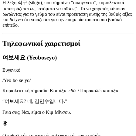
Η λέξη 식구 (sikgu), που σημαίνει "οικογένεια", κυριολεκτικά
μεταφράζεται ως "στόματα να ταΐσεις". Το να χαιρετάς κάποιον
ρωτώντας για το γεύμα του είναι προέκταση αυτής της βαθιάς αξίας
και δείχνει ότι νοιάζεσαι για την ευημερία του στο πιο βασικό
επίπεδο.
Τηλεφωνικοί χαιρετισμοί
여보세요 (Yeoboseyo)
Ευγενικό
/
Yeo-bo-se-yo
/
Κυριολεκτική σημασία
:
Κοιτάξτε εδώ / Παρακαλώ κοιτάξτε
“
여보세요? 네, 김민수입니다.
”
Γεια σας; Ναι, είμαι ο Κιμ Μίνσου.
🌍
Ο καθολικός κορεατικός τηλεφωνικός χαιρετισμός.