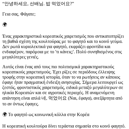
“
안녕하세요, 선배님. 밥 먹었어요?
”
Γεια σας. Φάγατε;
🌍
Ένας χαρακτηριστικά κορεατικός χαιρετισμός που αντικατοπτρίζει
τη βαθιά σχέση της κουλτούρας με το φαγητό και το κοινό γεύμα.
Δεν ρωτά κυριολεκτικά για φαγητό, εκφράζει φροντίδα και
ενδιαφέρον, παρόμοια με το 'τι κάνεις;'. Πολύ συνηθισμένος στις
μεγαλύτερες γενιές.
Αυτός είναι ένας από τους πιο πολιτισμικά χαρακτηριστικούς
κορεατικούς χαιρετισμούς. Έχει ρίζες σε περιόδους έλλειψης
τροφής στην κορεατική ιστορία, όταν το να ρωτήσεις αν κάποιος
έφαγε ήταν πραγματική ένδειξη ανησυχίας. Σήμερα λειτουργεί ως
ζεστός, φροντιστικός χαιρετισμός, ειδικά μεταξύ μεγαλύτερων σε
ηλικία Κορεατών και σε αγροτικές περιοχές. Η αναμενόμενη
απάντηση είναι απλά 네, 먹었어요 (Ναι, έφαγα), ανεξάρτητα από
το αν όντως έφαγες.
🌍
Το φαγητό ως κοινωνική κόλλα στην Κορέα
Η κορεατική κουλτούρα δίνει τεράστια σημασία στο κοινό φαγητό.