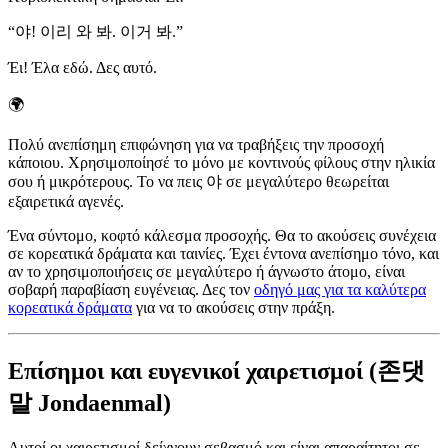
“
야! 이리 와 봐. 이거 봐.
”
Έι! Έλα εδώ. Δες αυτό.
🌍
Πολύ ανεπίσημη επιφώνηση για να τραβήξεις την προσοχή
κάποιου. Χρησιμοποίησέ το μόνο με κοντινούς φίλους στην ηλικία
σου ή μικρότερους. Το να πεις 야 σε μεγαλύτερο θεωρείται
εξαιρετικά αγενές.
Ένα σύντομο, κοφτό κάλεσμα προσοχής. Θα το ακούσεις συνέχεια
σε κορεατικά δράματα και ταινίες. Έχει έντονα ανεπίσημο τόνο, και
αν το χρησιμοποιήσεις σε μεγαλύτερο ή άγνωστο άτομο, είναι
σοβαρή παραβίαση ευγένειας. Δες τον
οδηγό μας για τα καλύτερα
κορεατικά δράματα
για να το ακούσεις στην πράξη.
Επίσημοι και ευγενικοί χαιρετισμοί (존댓
말 Jondaenmal)
Αυτοί οι χαιρετισμοί δείχνουν σεβασμό και είναι απαραίτητοι σε