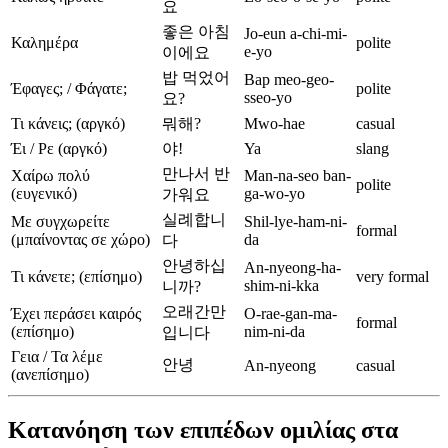
요
좋은 아침
Jo-eun a-chi-mi-
Καλημέρα
polite
e-yo
이에요
밥 먹었어
Bap meo-geo-
Έφαγες; / Φάγατε;
polite
sseo-yo
요?
Τι κάνεις; (αργκό)
뭐해?
Mwo-hae
casual
Έι / Ρε (αργκό)
야!
Ya
slang
만나서 반
Χαίρω πολύ
Man-na-seo ban-
polite
(ευγενικό)
ga-wo-yo
가워요
실례합니
Με συγχωρείτε
Shil-lye-ham-ni-
formal
(μπαίνοντας σε χώρο)
da
다
안녕하십
An-nyeong-ha-
Τι κάνετε; (επίσημο)
very formal
shim-ni-kka
니까?
오래간만
Έχει περάσει καιρός
O-rae-gan-ma-
formal
(επίσημο)
nim-ni-da
입니다
Γεια / Τα λέμε
안녕
An-nyeong
casual
(ανεπίσημο)
Κατανόηση των επιπέδων ομιλίας στα