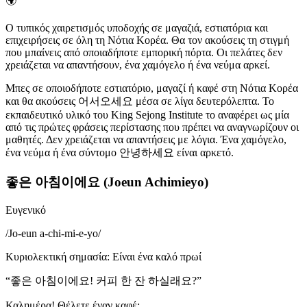
🌍
Ο τυπικός χαιρετισμός υποδοχής σε μαγαζιά, εστιατόρια και
επιχειρήσεις σε όλη τη Νότια Κορέα. Θα τον ακούσεις τη στιγμή
που μπαίνεις από οποιαδήποτε εμπορική πόρτα. Οι πελάτες δεν
χρειάζεται να απαντήσουν, ένα χαμόγελο ή ένα νεύμα αρκεί.
Μπες σε οποιοδήποτε εστιατόριο, μαγαζί ή καφέ στη Νότια Κορέα
και θα ακούσεις 어서오세요 μέσα σε λίγα δευτερόλεπτα. Το
εκπαιδευτικό υλικό του King Sejong Institute το αναφέρει ως μία
από τις πρώτες φράσεις περίστασης που πρέπει να αναγνωρίζουν οι
μαθητές. Δεν χρειάζεται να απαντήσεις με λόγια. Ένα χαμόγελο,
ένα νεύμα ή ένα σύντομο 안녕하세요 είναι αρκετό.
좋은 아침이에요 (Joeun Achimieyo)
Ευγενικό
/
Jo-eun a-chi-mi-e-yo
/
Κυριολεκτική σημασία
:
Είναι ένα καλό πρωί
“
좋은 아침이에요! 커피 한 잔 하실래요?
”
Καλημέρα! Θέλετε έναν καφέ;