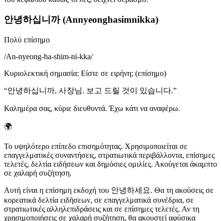
안녕하십니까 (Annyeonghasimnikka)
Πολύ επίσημο
/
An-nyeong-ha-shim-ni-kka
/
Κυριολεκτική σημασία
:
Είστε σε ειρήνη; (επίσημο)
“
안녕하십니까, 사장님. 보고 드릴 것이 있습니다.
”
Καλημέρα σας, κύριε διευθυντά. Έχω κάτι να αναφέρω.
🌍
Το υψηλότερο επίπεδο επισημότητας. Χρησιμοποιείται σε
επαγγελματικές συναντήσεις, στρατιωτικά περιβάλλοντα, επίσημες
τελετές, δελτία ειδήσεων και δημόσιες ομιλίες. Ακούγεται άκαμπτο
σε χαλαρή συζήτηση.
Αυτή είναι η επίσημη εκδοχή του 안녕하세요. Θα τη ακούσεις σε
κορεατικά δελτία ειδήσεων, σε επαγγελματικά συνέδρια, σε
στρατιωτικές αλληλεπιδράσεις και σε επίσημες τελετές. Αν τη
χρησιμοποιήσεις σε χαλαρή συζήτηση, θα ακουστεί αφύσικα