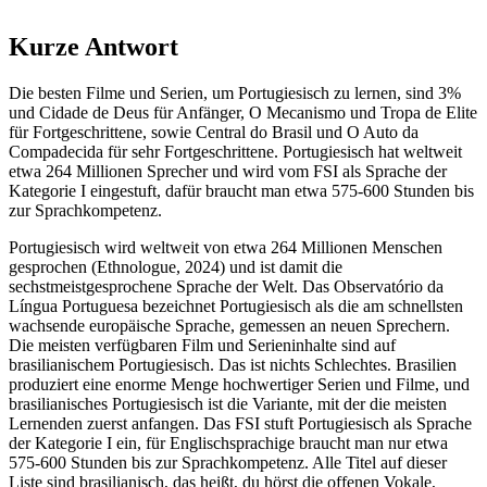
Kurze Antwort
Die besten Filme und Serien, um Portugiesisch zu lernen, sind 3%
und Cidade de Deus für Anfänger, O Mecanismo und Tropa de Elite
für Fortgeschrittene, sowie Central do Brasil und O Auto da
Compadecida für sehr Fortgeschrittene. Portugiesisch hat weltweit
etwa 264 Millionen Sprecher und wird vom FSI als Sprache der
Kategorie I eingestuft, dafür braucht man etwa 575-600 Stunden bis
zur Sprachkompetenz.
Portugiesisch wird weltweit von etwa 264 Millionen Menschen
gesprochen (Ethnologue, 2024) und ist damit die
sechstmeistgesprochene Sprache der Welt. Das Observatório da
Língua Portuguesa bezeichnet Portugiesisch als die am schnellsten
wachsende europäische Sprache, gemessen an neuen Sprechern.
Die meisten verfügbaren Film und Serieninhalte sind auf
brasilianischem Portugiesisch. Das ist nichts Schlechtes. Brasilien
produziert eine enorme Menge hochwertiger Serien und Filme, und
brasilianisches Portugiesisch ist die Variante, mit der die meisten
Lernenden zuerst anfangen. Das FSI stuft Portugiesisch als Sprache
der Kategorie I ein, für Englischsprachige braucht man nur etwa
575-600 Stunden bis zur Sprachkompetenz. Alle Titel auf dieser
Liste sind brasilianisch, das heißt, du hörst die offenen Vokale,