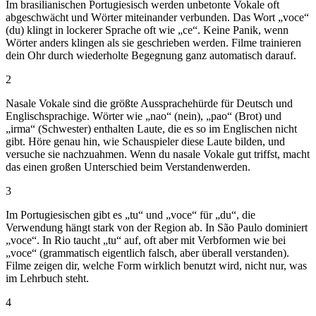
Im brasilianischen Portugiesisch werden unbetonte Vokale oft
abgeschwächt und Wörter miteinander verbunden. Das Wort „voce“
(du) klingt in lockerer Sprache oft wie „ce“. Keine Panik, wenn
Wörter anders klingen als sie geschrieben werden. Filme trainieren
dein Ohr durch wiederholte Begegnung ganz automatisch darauf.
2
Nasale Vokale sind die größte Aussprachehürde für Deutsch und
Englischsprachige. Wörter wie „nao“ (nein), „pao“ (Brot) und
„irma“ (Schwester) enthalten Laute, die es so im Englischen nicht
gibt. Höre genau hin, wie Schauspieler diese Laute bilden, und
versuche sie nachzuahmen. Wenn du nasale Vokale gut triffst, macht
das einen großen Unterschied beim Verstandenwerden.
3
Im Portugiesischen gibt es „tu“ und „voce“ für „du“, die
Verwendung hängt stark von der Region ab. In São Paulo dominiert
„voce“. In Rio taucht „tu“ auf, oft aber mit Verbformen wie bei
„voce“ (grammatisch eigentlich falsch, aber überall verstanden).
Filme zeigen dir, welche Form wirklich benutzt wird, nicht nur, was
im Lehrbuch steht.
4