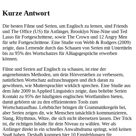
Kurze Antwort
Die besten Filme und Serien, um Englisch zu lernen, sind Friends
und The Office (US) für Anfänger, Brooklyn Nine-Nine und Ted
Lasso für Fortgeschrittene, sowie The Crown und 12 Angry Men
für sehr Fortgeschrittene. Eine Studie von Webb & Rodgers (2009)
zeigte, dass Lernende durch das Schauen von Serien mit Untertiteln
bis zu 95% des Wortschatzes für Alltagsgespräche erwerben
können.
Filme und Serien auf Englisch zu schauen, ist eine der
angenehmsten Methoden, um dein Hörverstehen zu verbessern,
natürlichen Wortschatz aufzuschnappen und dich daran zu
gewöhnen, wie Muttersprachler wirklich sprechen. Eine Studie aus
dem Jahr 2009 in Applied Linguistics zeigte, dass beliebte Serien
Kontakt zu 95% der häufigsten englischen Wortfamilien bieten,
damit gehören sie zu den effizientesten Tools zum
Wortschatzaufbau. Lehrbücher bringen dir Grammatikregeln bei,
aber Serien zeigen dir, wie Menschen tatsächlich kommunizieren,
Slang, Rhythmus, Witze, die sich nicht übersetzen lassen. Der Trick
ist, die richtigen Inhalte für dein Niveau zu wählen. Wer als
Anfänger direkt in ein schnelles Anwaltsdrama springt, wird keinen
Spaß haben. Deshalb kommen hier 10 Empfehlungen für