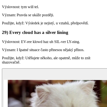
Výslovnost: tym will tel.
Význam: Pravda se ukáže později.
Použijte, když: Výsledek je nejistý, u vztahů, předpovědí.
29) Every cloud has a silver lining
Výslovnost: EV-ree klowd haz uh SIL-ver LY-ning.
Význam: I špatné situace často přinesou nějaký přínos.
Použijte, když: Utěšujete někoho, ale opatrně, může to znít
shazovačně.