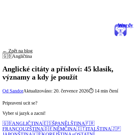
Wordy
← Zpět na blog
🇬🇧
Angličtina
Anglické citáty a přísloví: 45 klasik,
významy a kdy je použít
Od Sandor
Aktualizováno: 20. července 2026
⏱
14 min čtení
Pripraveni ucit se?
Vyber si jazyk a zacni!
🇬🇧
ANGLIČTINA
🇪🇸
ŠPANĚLŠTINA
🇫🇷
FRANCOUZŠTINA
🇩🇪
NĚMČINA
🇮🇹
ITALŠTINA
🇯🇵
JAPONŠTINA
🇰🇷
KOREJŠTINA
+
OSTATNÍ...