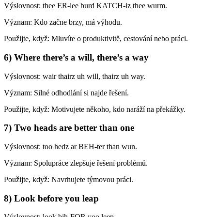
Výslovnost: thee ER-lee burd KATCH-iz thee wurm.
Význam: Kdo začne brzy, má výhodu.
Použijte, když: Mluvíte o produktivitě, cestování nebo práci.
6) Where there’s a will, there’s a way
Výslovnost: wair thairz uh will, thairz uh way.
Význam: Silné odhodlání si najde řešení.
Použijte, když: Motivujete někoho, kdo naráží na překážky.
7) Two heads are better than one
Výslovnost: too hedz ar BEH-ter than wun.
Význam: Spolupráce zlepšuje řešení problémů.
Použijte, když: Navrhujete týmovou práci.
8) Look before you leap
Výslovnost: look bih-FOR yoo leep.