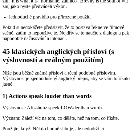
zní "It is what it is" normálně, zatímco "Brevity is the soul of wit"
zní, jako byste předváděli výkon.
💡
Jednoduché pravidlo pro přirozené použití
Pokud si nedokážete představit, že to postava řekne ve filmové
scéně, zatím to nepoužívejte. Nejdřív se to naučte z dialogu a pak
napodobte načasování a intonaci.
45 klasických anglických přísloví (s
výslovností a reálným použitím)
Níže jsou běžně známá přísloví a rčení podobná příslovím.
Výslovnost je zjednodušený anglický přepis, aby se vám to říkalo
jasně.
1) Actions speak louder than words
Výslovnost: AK-shunz speek LOW-der than wurdz.
Význam: Záleží víc na tom, co děláte, než na tom, co říkáte.
Použijte, když: Někdo hodně slibuje, ale nedodrží to.