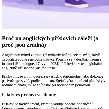
Proč na anglických příslovích záleží (a
proč jsou zrádná)
Angličtinou mluví zhruba 1,5 miliardy lidí po celém světě, když
započítáte rodilé i nerodilé mluvčí. Používá se v desítkách zemí a
institucí (Ethnologue, 27. vyd., 2024). Přísloví se v téhle globální
angličtině šíří snadno, ale tón už ne.
Přísloví může znít moudře, sarkasticky, staromódně nebo dokonce
pasivně agresivně, podle kontextu. Stejná věta, která zní přátelsky v
rodinném chatu, může znít ostře při hodnoticím pohovoru.
Citáty vs přísloví vs idiomy
Přísloví
je tradiční rčení, které vyjadřuje obecné ponaučení.
Obvykle nemá jednoho autora.
Citát
se připisuje konkrétní osobě