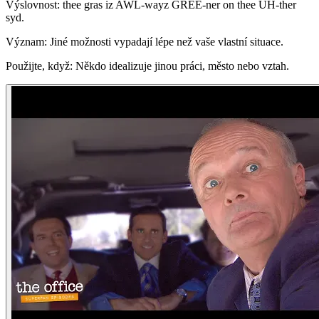
Výslovnost: thee gras iz AWL-wayz GREE-ner on thee UH-ther
syd.
Význam: Jiné možnosti vypadají lépe než vaše vlastní situace.
Použijte, když: Někdo idealizuje jinou práci, město nebo vztah.