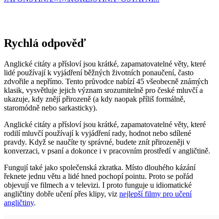
Rychlá odpověď
Anglické citáty a přísloví jsou krátké, zapamatovatelné věty, které
lidé používají k vyjádření běžných životních ponaučení, často
zdvořile a nepřímo. Tento průvodce nabízí 45 všeobecně známých
klasik, vysvětluje jejich význam srozumitelně pro české mluvčí a
ukazuje, kdy znějí přirozeně (a kdy naopak příliš formálně,
staromódně nebo sarkasticky).
Anglické citáty a přísloví jsou krátké, zapamatovatelné věty, které
rodilí mluvčí používají k vyjádření rady, hodnot nebo sdílené
pravdy. Když se naučíte ty správné, budete znít přirozeněji v
konverzaci, v psaní a dokonce i v pracovním prostředí v angličtině.
Fungují také jako společenská zkratka. Místo dlouhého kázání
řeknete jednu větu a lidé hned pochopí pointu. Proto se pořád
objevují ve filmech a v televizi. I proto funguje u idiomatické
angličtiny dobře učení přes klipy, viz
nejlepší filmy pro učení
angličtiny
.