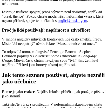
nebo textu.
Idiom
je ustálené spojení, jehož význam není doslovný, například
"break the ice". Pokud chcete modernější, neformální výrazy, které
nejsou přísloví, spojte tento článek s
anglickým slangem
.
Proč je lidé používají: nepřímost a zdvořilost
V mnoha anglicky mluvících kontextech lidé často změkčují rady.
Místo "Jsi neopatrný" někdo řekne "Measure twice, cut once."
To odpovídá tomu, co lingvisté Penelope Brown a Stephen
Levinson popisují v
Politeness: Some Universals in Language
Usage
. Mluvčí často chrání navzájem svou "tvář" tím, že mluví
nepřímo. Přísloví jsou hotový nástroj nepřímosti.
Jak tento seznam používat, abyste nezněli
jako učebnice
Berete je jako
reakce
. Nejdřív řekněte příběh a pak použijte přísloví
jako shrnutí.
Také slaďte výraz s prostředím. V neformálním skupinovém chatu