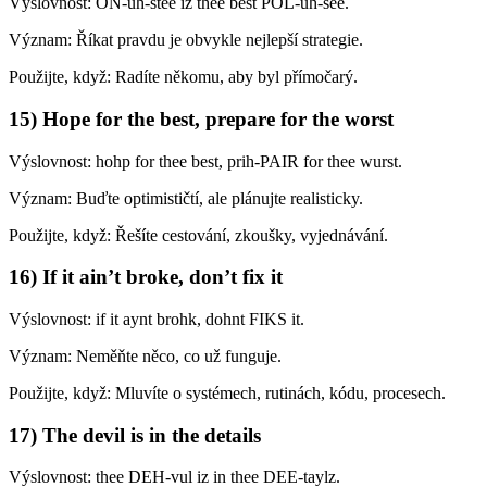
Výslovnost: ON-uh-stee iz thee best POL-uh-see.
Význam: Říkat pravdu je obvykle nejlepší strategie.
Použijte, když: Radíte někomu, aby byl přímočarý.
15) Hope for the best, prepare for the worst
Výslovnost: hohp for thee best, prih-PAIR for thee wurst.
Význam: Buďte optimističtí, ale plánujte realisticky.
Použijte, když: Řešíte cestování, zkoušky, vyjednávání.
16) If it ain’t broke, don’t fix it
Výslovnost: if it aynt brohk, dohnt FIKS it.
Význam: Neměňte něco, co už funguje.
Použijte, když: Mluvíte o systémech, rutinách, kódu, procesech.
17) The devil is in the details
Výslovnost: thee DEH-vul iz in thee DEE-taylz.