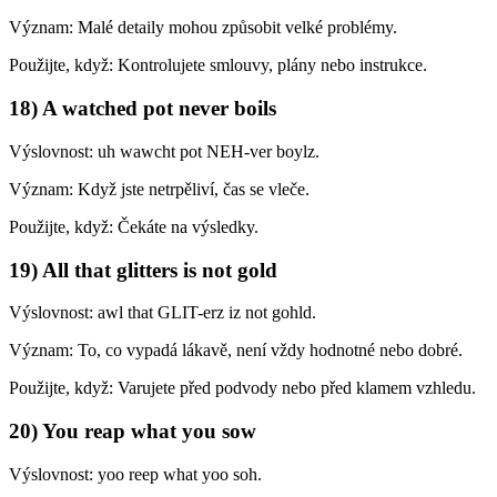
Význam: Malé detaily mohou způsobit velké problémy.
Použijte, když: Kontrolujete smlouvy, plány nebo instrukce.
18) A watched pot never boils
Výslovnost: uh wawcht pot NEH-ver boylz.
Význam: Když jste netrpěliví, čas se vleče.
Použijte, když: Čekáte na výsledky.
19) All that glitters is not gold
Výslovnost: awl that GLIT-erz iz not gohld.
Význam: To, co vypadá lákavě, není vždy hodnotné nebo dobré.
Použijte, když: Varujete před podvody nebo před klamem vzhledu.
20) You reap what you sow
Výslovnost: yoo reep what yoo soh.