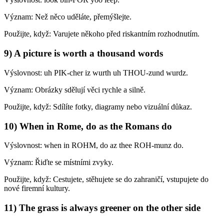
Význam: Než něco uděláte, přemýšlejte.
Použijte, když: Varujete někoho před riskantním rozhodnutím.
9) A picture is worth a thousand words
Výslovnost: uh PIK-cher iz wurth uh THOU-zund wurdz.
Význam: Obrázky sdělují věci rychle a silně.
Použijte, když: Sdílíte fotky, diagramy nebo vizuální důkaz.
10) When in Rome, do as the Romans do
Výslovnost: when in ROHM, do az thee ROH-munz do.
Význam: Řiďte se místními zvyky.
Použijte, když: Cestujete, stěhujete se do zahraničí, vstupujete do
nové firemní kultury.
11) The grass is always greener on the other side