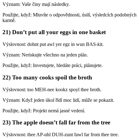
Význam: Vaše činy mají následky.
Použijte, když: Mluvíte o odpovědnosti, úsilí, výsledcích podobných
karmě.
21) Don’t put all your eggs in one basket
Výslovnost: dohnt put awl yer egz in wun BAS-kit.
Význam: Neriskujte všechno na jeden plán.
Použijte, když: Investujete, hledáte práci, plánujete.
22) Too many cooks spoil the broth
Výslovnost: too MEH-nee kookz spoyl thee broth.
Význam: Když jeden úkol řídí moc lidí, může se pokazit.
Použijte, když: Projekt nemá jasné vedení.
23) The apple doesn’t fall far from the tree
Výslovnost: thee AP-uhl DUH-zunt fawl far from thee tree.