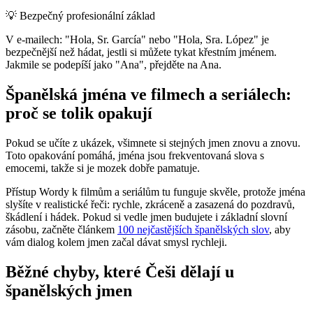
💡
Bezpečný profesionální základ
V e-mailech: "Hola, Sr. García" nebo "Hola, Sra. López" je
bezpečnější než hádat, jestli si můžete tykat křestním jménem.
Jakmile se podepíší jako "Ana", přejděte na Ana.
Španělská jména ve filmech a seriálech:
proč se tolik opakují
Pokud se učíte z ukázek, všimnete si stejných jmen znovu a znovu.
Toto opakování pomáhá, jména jsou frekventovaná slova s
emocemi, takže si je mozek dobře pamatuje.
Přístup Wordy k filmům a seriálům tu funguje skvěle, protože jména
slyšíte v realistické řeči: rychle, zkráceně a zasazená do pozdravů,
škádlení i hádek. Pokud si vedle jmen budujete i základní slovní
zásobu, začněte článkem
100 nejčastějších španělských slov
, aby
vám dialog kolem jmen začal dávat smysl rychleji.
Běžné chyby, které Češi dělají u
španělských jmen