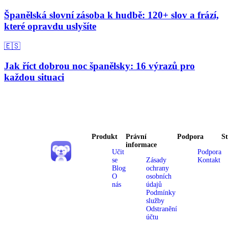
Španělská slovní zásoba k hudbě: 120+ slov a frází,
které opravdu uslyšíte
🇪🇸
Jak říct dobrou noc španělsky: 16 výrazů pro
každou situaci
Produkt
Právní
Podpora
S
informace
Učit
Podpora
se
Zásady
Kontakt
Blog
ochrany
O
osobních
nás
údajů
Podmínky
služby
Odstranění
účtu