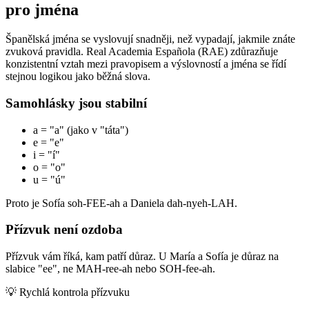
pro jména
Španělská jména se vyslovují snadněji, než vypadají, jakmile znáte
zvuková pravidla. Real Academia Española (RAE) zdůrazňuje
konzistentní vztah mezi pravopisem a výslovností a jména se řídí
stejnou logikou jako běžná slova.
Samohlásky jsou stabilní
a = "a" (jako v "táta")
e = "e"
i = "í"
o = "o"
u = "ú"
Proto je Sofía soh-FEE-ah a Daniela dah-nyeh-LAH.
Přízvuk není ozdoba
Přízvuk vám říká, kam patří důraz. U María a Sofía je důraz na
slabice "ee", ne MAH-ree-ah nebo SOH-fee-ah.
💡
Rychlá kontrola přízvuku