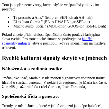
Toto jsou přirozené vzory, které uslyšíte ve španělsky mluvícím
prostředí:
"Te presento a Ana." (teh preh-SEN-toh ah AH-nah)
"Él es Juan García." (EL es HWAHN gar-SEE-ah)
"Mucho gusto, Sofía." (MOO-choh GOOS-toh, soh-FEE-ah)
Pokud chcete přidat vřelost, španělština často používá láskyplná
slova rychle. Pro romantické situace se podívejte na
jak říct
španělsky miluji tě
, abyste pochopili, kdy se jména mění na mazlivá
oslovení.
Rychlé kulturní signály skryté ve jménech
Náboženská a rodinná tradice
Jména jako José, María a Jesús mohou signalizovat rodinnou tradici,
hlavně u starších generací. V některých regionech je María tak časté,
že rozlišuje až druhá část (del Carmen, José, Fernanda).
Společenská třída a generace
Trendy se mění. Jméno, které v jedné zemi zní jako "po babičce",