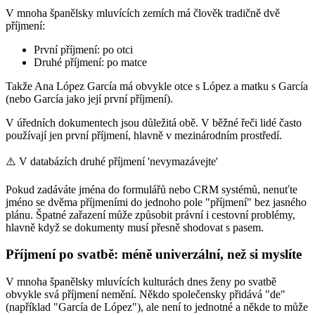
V mnoha španělsky mluvících zemích má člověk tradičně dvě
příjmení:
První příjmení: po otci
Druhé příjmení: po matce
Takže Ana López García má obvykle otce s López a matku s García
(nebo García jako její první příjmení).
V úředních dokumentech jsou důležitá obě. V běžné řeči lidé často
používají jen první příjmení, hlavně v mezinárodním prostředí.
⚠️
V databázích druhé příjmení 'nevymazávejte'
Pokud zadáváte jména do formulářů nebo CRM systémů, nenuťte
jméno se dvěma příjmeními do jednoho pole "příjmení" bez jasného
plánu. Špatné zařazení může způsobit právní i cestovní problémy,
hlavně když se dokumenty musí přesně shodovat s pasem.
Příjmení po svatbě: méně univerzální, než si myslíte
V mnoha španělsky mluvících kulturách dnes ženy po svatbě
obvykle svá příjmení nemění. Někdo společensky přidává "de"
(například "García de López"), ale není to jednotné a někde to může