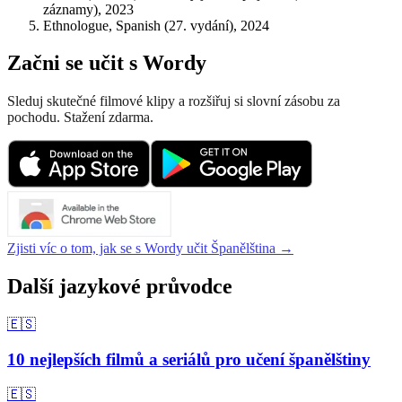
záznamy), 2023
Ethnologue, Spanish (27. vydání), 2024
Začni se učit s Wordy
Sleduj skutečné filmové klipy a rozšiřuj si slovní zásobu za
pochodu. Stažení zdarma.
Zjisti víc o tom, jak se s Wordy učit Španělština →
Další jazykové průvodce
🇪🇸
10 nejlepších filmů a seriálů pro učení španělštiny
🇪🇸