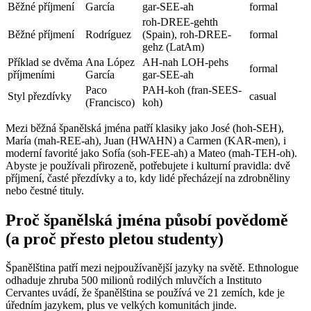
Běžné příjmení
García
gar-SEE-ah
formal
roh-DREE-gehth
Běžné příjmení
Rodríguez
(Spain), roh-DREE-
formal
gehz (LatAm)
Příklad se dvěma
Ana López
AH-nah LOH-pehs
formal
příjmeními
García
gar-SEE-ah
Paco
PAH-koh (fran-SEES-
Styl přezdívky
casual
(Francisco)
koh)
Mezi běžná španělská jména patří klasiky jako José (hoh-SEH),
María (mah-REE-ah), Juan (HWAHN) a Carmen (KAR-men), i
moderní favorité jako Sofía (soh-FEE-ah) a Mateo (mah-TEH-oh).
Abyste je používali přirozeně, potřebujete i kulturní pravidla: dvě
příjmení, časté přezdívky a to, kdy lidé přecházejí na zdrobněliny
nebo čestné tituly.
Proč španělská jména působí povědomě
(a proč přesto pletou studenty)
Španělština patří mezi nejpoužívanější jazyky na světě. Ethnologue
odhaduje zhruba 500 milionů rodilých mluvčích a Instituto
Cervantes uvádí, že španělština se používá ve 21 zemích, kde je
úředním jazykem, plus ve velkých komunitách jinde.