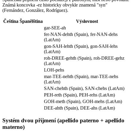
Známá koncovka -ez historicky obvykle znamená "syn"
(Fernández, González, Rodríguez).
Čeština
Španělština
Výslovnost
gar-SEE-ah
fer-NAN-dehth (Spain), fer-NAN-dehs
(LatAm)
gon-SAH-lehth (Spain), gon-SAH-lehs
(LatAm)
roh-DREE-gehth (Spain), roh-DREE-gehz
(LatAm)
LOH-pehs
mar-TEE-nehth (Spain), mar-TEE-nehs
(LatAm)
SAN-chehth (Spain), SAN-chehs (LatAm)
PEH-reth (Spain), PEH-rehs (LatAm)
GOH-meth (Spain), GOH-mehs (LatAm)
DEE-ahth (Spain), DEE-ahs (LatAm)
Systém dvou příjmení (apellido paterno + apellido
materno)