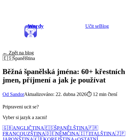
Wordy
Učit se
Blog
← Zpět na blog
🇪🇸
Španělština
Běžná španělská jména: 60+ křestních
jmen, příjmení a jak je používat
Od Sandor
Aktualizováno: 22. dubna 2026
⏱
12 min čtení
Pripraveni ucit se?
Vyber si jazyk a zacni!
🇬🇧
ANGLIČTINA
🇪🇸
ŠPANĚLŠTINA
🇫🇷
FRANCOUZŠTINA
🇩🇪
NĚMČINA
🇮🇹
ITALŠTINA
🇯🇵
JAPONŠTINA
🇰🇷
KOREJŠTINA
+
OSTATNÍ...