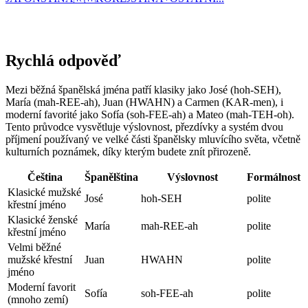
Rychlá odpověď
Mezi běžná španělská jména patří klasiky jako José (hoh-SEH),
María (mah-REE-ah), Juan (HWAHN) a Carmen (KAR-men), i
moderní favorité jako Sofía (soh-FEE-ah) a Mateo (mah-TEH-oh).
Tento průvodce vysvětluje výslovnost, přezdívky a systém dvou
příjmení používaný ve velké části španělsky mluvícího světa, včetně
kulturních poznámek, díky kterým budete znít přirozeně.
Čeština
Španělština
Výslovnost
Formálnost
Klasické mužské
José
hoh-SEH
polite
křestní jméno
Klasické ženské
María
mah-REE-ah
polite
křestní jméno
Velmi běžné
mužské křestní
Juan
HWAHN
polite
jméno
Moderní favorit
Sofía
soh-FEE-ah
polite
(mnoho zemí)