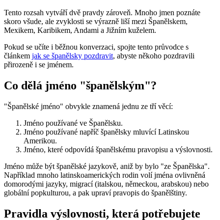
Tento rozsah vytváří dvě pravdy zároveň. Mnoho jmen poznáte
skoro všude, ale zvyklosti se výrazně liší mezi Španělskem,
Mexikem, Karibikem, Andami a Jižním kuželem.
Pokud se učíte i běžnou konverzaci, spojte tento průvodce s
článkem
jak se španělsky pozdravit
, abyste někoho pozdravili
přirozeně i se jménem.
Co dělá jméno "španělským"?
"Španělské jméno" obvykle znamená jednu ze tří věcí:
Jméno používané ve Španělsku.
Jméno používané napříč španělsky mluvící Latinskou
Amerikou.
Jméno, které odpovídá španělskému pravopisu a výslovnosti.
Jméno může být španělské jazykově, aniž by bylo "ze Španělska".
Například mnoho latinskoamerických rodin volí jména ovlivněná
domorodými jazyky, migrací (italskou, německou, arabskou) nebo
globální popkulturou, a pak upraví pravopis do španělštiny.
Pravidla výslovnosti, která potřebujete