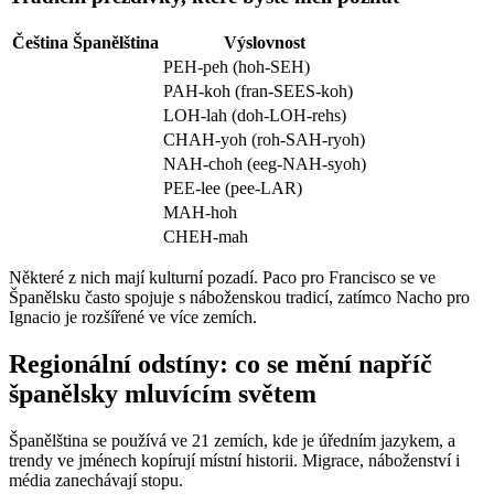
Čeština
Španělština
Výslovnost
PEH-peh (hoh-SEH)
PAH-koh (fran-SEES-koh)
LOH-lah (doh-LOH-rehs)
CHAH-yoh (roh-SAH-ryoh)
NAH-choh (eeg-NAH-syoh)
PEE-lee (pee-LAR)
MAH-hoh
CHEH-mah
Některé z nich mají kulturní pozadí. Paco pro Francisco se ve
Španělsku často spojuje s náboženskou tradicí, zatímco Nacho pro
Ignacio je rozšířené ve více zemích.
Regionální odstíny: co se mění napříč
španělsky mluvícím světem
Španělština se používá ve 21 zemích, kde je úředním jazykem, a
trendy ve jménech kopírují místní historii. Migrace, náboženství i
média zanechávají stopu.