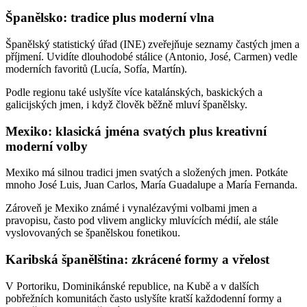
Španělsko: tradice plus moderní vlna
Španělský statistický úřad (INE) zveřejňuje seznamy častých jmen a
příjmení. Uvidíte dlouhodobé stálice (Antonio, José, Carmen) vedle
moderních favoritů (Lucía, Sofía, Martín).
Podle regionu také uslyšíte více katalánských, baskických a
galicijských jmen, i když člověk běžně mluví španělsky.
Mexiko: klasická jména svatých plus kreativní
moderní volby
Mexiko má silnou tradici jmen svatých a složených jmen. Potkáte
mnoho José Luis, Juan Carlos, María Guadalupe a María Fernanda.
Zároveň je Mexiko známé i vynalézavými volbami jmen a
pravopisu, často pod vlivem anglicky mluvících médií, ale stále
vyslovovaných se španělskou fonetikou.
Karibská španělština: zkrácené formy a vřelost
V Portoriku, Dominikánské republice, na Kubě a v dalších
pobřežních komunitách často uslyšíte kratší každodenní formy a