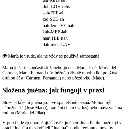
teh-REH-sah
doh-LOH-rehs
soh-FEE-ah
loo-SEE-ah
bah-len-TEE-nah
kah-MEE-lah
mar-TEE-nah
dah-nyeh-LAH
🌍
María je všude, ale ne vždy se používá samostatně
María je často součástí složeného jména: María José, María del
Carmen, María Fernanda. V běžném životě mnoho lidí používá
druhou část (Carmen, Fernanda) nebo přezdívku (Majo).
Složená jména: jak fungují v praxi
Složená křestní jména jsou ve španělštině běžná. Mohou být
náboženská (José María), tradiční (Juan Carlos) nebo navázaná na
rodinu (María del Pilar).
V praxi lidé zjednodušují. Člověk jménem Juan Pablo může být v
práci "Juan" a mezi přáteli "Juanpa", podle regionu a povahy.