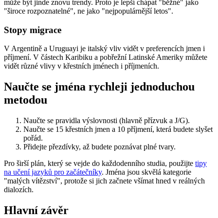
může být jinde znovu trendy. Proto je lepší chápat "běžné" jako
"široce rozpoznatelné", ne jako "nejpopulárnější letos".
Stopy migrace
V Argentině a Uruguayi je italský vliv vidět v preferencích jmen i
příjmení. V částech Karibiku a pobřežní Latinské Ameriky můžete
vidět různé vlivy v křestních jménech i příjmeních.
Naučte se jména rychleji jednoduchou
metodou
Naučte se pravidla výslovnosti (hlavně přízvuk a J/G).
Naučte se 15 křestních jmen a 10 příjmení, která budete slyšet
pořád.
Přidejte přezdívky, až budete poznávat plné tvary.
Pro širší plán, který se vejde do každodenního studia, použijte
tipy
na učení jazyků pro začátečníky
. Jména jsou skvělá kategorie
"malých vítězství", protože si jich začnete všímat hned v reálných
dialozích.
Hlavní závěr