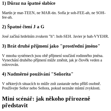
1) Důraz na špatné slabice
Martín je mar-TEEN, ne MAR-tin. Sofía je soh-FEE-ah, ne SOH-
fee-ah.
2) Špatné čtení J a G
José začíná hrdelním zvukem "h": hoh-SEH. Javier je hah-VYEHR.
3) Brát druhé příjmení jako "prostřední jméno"
V mnoha systémech jsou obě příjmení součástí rodinného jména.
Vynechání druhého příjmení může změnit, jak je člověk veden a
oslovován.
4) Nadměrné používání "Señorita"
V některých situacích to může znít zastarale nebo příliš osobně.
Používejte Señor nebo Señora, pokud neznáte místní zvyklosti.
Mini scénář: jak někoho přirozeně
představit