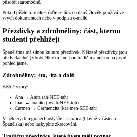
působit staromódně.
Pokud píšete formálně, řiďte se tím, co daný člověk používá ve
svých dokumentech nebo v podpisu e-mailu.
Přezdívky a zdrobněliny: část, kterou
studenti přehlížejí
Španělština má silnou kulturu přezdívek. Některé přezdívky jsou
předvídatelné (zdrobněliny) a jiné jsou tradiční a nejsou na první
pohled jasné.
Zdrobněliny: -ito, -ita a další
Běžné vzory:
Ana → Anita (ah-NEE-tah)
Juan → Juanito (hwah-NEE-toh)
Carmen → Carmencita (kar-men-SEE-tah)
V některých regionech uslyšíte i -ico/-ica (hlavně v částech
Španělska) nebo láskyplné zkracování.
Tradiční přezdívky, které byste měli poznat