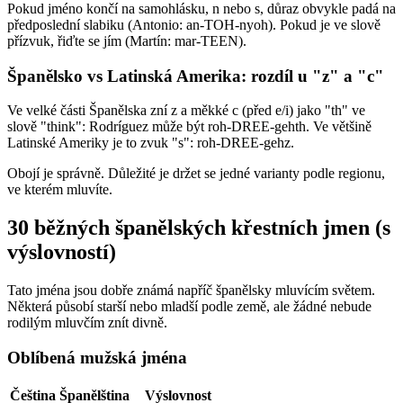
Pokud jméno končí na samohlásku, n nebo s, důraz obvykle padá na
předposlední slabiku (Antonio: an-TOH-nyoh). Pokud je ve slově
přízvuk, řiďte se jím (Martín: mar-TEEN).
Španělsko vs Latinská Amerika: rozdíl u "z" a "c"
Ve velké části Španělska zní z a měkké c (před e/i) jako "th" ve
slově "think": Rodríguez může být roh-DREE-gehth. Ve většině
Latinské Ameriky je to zvuk "s": roh-DREE-gehz.
Obojí je správně. Důležité je držet se jedné varianty podle regionu,
ve kterém mluvíte.
30 běžných španělských křestních jmen (s
výslovností)
Tato jména jsou dobře známá napříč španělsky mluvícím světem.
Některá působí starší nebo mladší podle země, ale žádné nebude
rodilým mluvčím znít divně.
Oblíbená mužská jména
Čeština
Španělština
Výslovnost