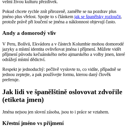
velmi živou kulturu přezdívek.
Pokud chcete rychle znít přirozeně, zaměřte se na pozdrav plus
jméno plus vřelost. Spojte to s článkem
jak se španělsky rozloučit
,
protože právě při loučení se jména a náklonnost objevují často.
Andy a domorodý vliv
V Peru, Bolívii, Ekvádoru a v částech Kolumbie mohou domorodé
jazyky a místní identita ovlivňovat jména i příjmení. Můžete vidět
příjmení původu kečuánského nebo ajmarského a volby jmen, které
odrážejí místní dědictví.
Respekt je jednoduchý: pečlivě vyslovte to, co vidíte, případně se
jednou zeptejte, a pak používejte formu, kterou daný člověk
preferuje.
Jak lidi ve španělštině oslovovat zdvořile
(etiketa jmen)
Jména nejsou jen slovní zásoba, jsou to i práce se vztahem.
Křestní jméno vs příjmení