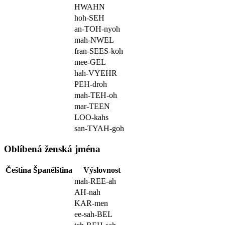
HWAHN
hoh-SEH
an-TOH-nyoh
mah-NWEL
fran-SEES-koh
mee-GEL
hah-VYEHR
PEH-droh
mah-TEH-oh
mar-TEEN
LOO-kahs
san-TYAH-goh
Oblíbená ženská jména
Čeština
Španělština
Výslovnost
mah-REE-ah
AH-nah
KAR-men
ee-sah-BEL