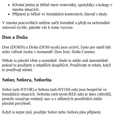
Křestní jméno je běžné mezi vrstevníky, spolužáky a kolegy v
mnoha situacích.
Příjmení je běžné ve formálních kontextech, hlavně s tituly.
V mnoha pracovištích můžete začít formálně a přejít na neformální
oslovení rychle, jakmile vás k tomu vyzvou.
Don a Doña
Don (DOHN) a Doña (DOH-nyah) jsou uctivé, často pro starší lidi
nebo vážené osoby v komunitě: Don José, Doña Carmen.
Někde to působí vřele a normálně. Jinde to může znít staromódně,
pokud to použijete u mladších dospělých. Používejte to tehdy, když
to používají místní.
Señor, Señora, Señorita
Señor (seh-NYOR) a Señora (seh-NYOH-rah) jsou bezpečné ve
formálních situacích. Señorita (seh-nyoh-REE-tah) je dnes citlivější,
protože označuje rodinný stav a v některých prostředích může
působit povýšeně.
Když si nejste jistí, použijte Señor nebo Señora plus příjmení.