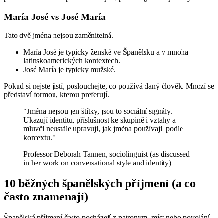
María José vs José María
Tato dvě jména nejsou zaměnitelná.
María José je typicky ženské ve Španělsku a v mnoha
latinskoamerických kontextech.
José María je typicky mužské.
Pokud si nejste jistí, poslouchejte, co používá daný člověk. Mnozí se
představí formou, kterou preferují.
"Jména nejsou jen štítky, jsou to sociální signály.
Ukazují identitu, příslušnost ke skupině i vztahy a
mluvčí neustále upravují, jak jména používají, podle
kontextu."
Professor Deborah Tannen, sociolinguist (as discussed
in her work on conversational style and identity)
10 běžných španělských příjmení (a co
často znamenají)
Španělská příjmení často pocházejí z patronym, míst nebo povolání.