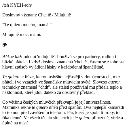
/
teh KYEH-roh
/
Doslovný význam
:
Chci tě / Miluju tě
“
Te quiero mucho, mamá.
”
Miluju tě moc, mami.
🌍
Běžné každodenní 'miluju tě'. Používá se pro partnery, rodinu i
blízké přátele. I když doslova znamená 'chci tě', časem se z toho stal
hlavní způsob vyjádření lásky v každodenní španělštině.
Te quiero
je fráze, kterou uslyšíte nejčastěji v domácnostech, mezi
přáteli i ve vztazích ve španělsky mluvícím světě. Sloveso
querer
technicky znamená "chtít", ale staletí používání mu přidala teplo a
náklonnost, které jdou daleko za doslovný překlad.
Co většinu českých mluvčích překvapí, je její univerzálnost.
Maminka řekne
te quiero
dítěti před spaním. Dva nejlepší kamarádi
to řeknou před zavěšením telefonu. Pár, který je spolu tři roky, to
říká denně. Ve všech těchto situacích je
te quiero
přirozené, vřelé a
úplně na místě.