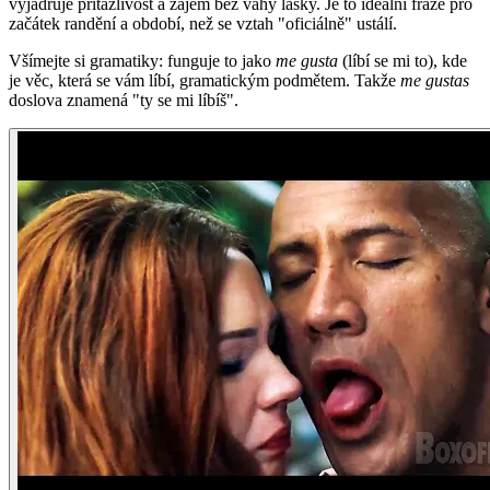
vyjadřuje přitažlivost a zájem bez váhy lásky. Je to ideální fráze pro
začátek randění a období, než se vztah "oficiálně" ustálí.
Všímejte si gramatiky: funguje to jako
me gusta
(líbí se mi to), kde
je věc, která se vám líbí, gramatickým podmětem. Takže
me gustas
doslova znamená "ty se mi líbíš".