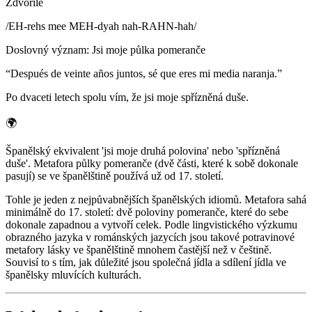
Zdvořilé
/
EH-rehs mee MEH-dyah nah-RAHN-hah
/
Doslovný význam
:
Jsi moje půlka pomeranče
“
Después de veinte años juntos, sé que eres mi media naranja.
”
Po dvaceti letech spolu vím, že jsi moje spřízněná duše.
🌍
Španělský ekvivalent 'jsi moje druhá polovina' nebo 'spřízněná
duše'. Metafora půlky pomeranče (dvě části, které k sobě dokonale
pasují) se ve španělštině používá už od 17. století.
Tohle je jeden z nejpůvabnějších španělských idiomů. Metafora sahá
minimálně do 17. století: dvě poloviny pomeranče, které do sebe
dokonale zapadnou a vytvoří celek. Podle lingvistického výzkumu
obrazného jazyka v románských jazycích jsou takové potravinové
metafory lásky ve španělštině mnohem častější než v češtině.
Souvisí to s tím, jak důležité jsou společná jídla a sdílení jídla ve
španělsky mluvících kulturách.