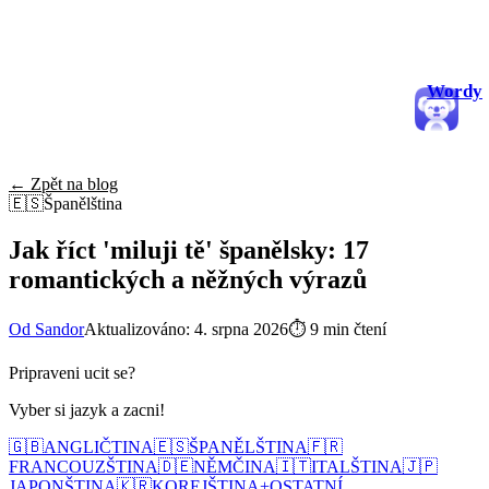
Wordy
← Zpět na blog
🇪🇸
Španělština
Jak říct 'miluji tě' španělsky: 17
romantických a něžných výrazů
Od Sandor
Aktualizováno: 4. srpna 2026
⏱
9 min čtení
Pripraveni ucit se?
Vyber si jazyk a zacni!
🇬🇧
ANGLIČTINA
🇪🇸
ŠPANĚLŠTINA
🇫🇷
FRANCOUZŠTINA
🇩🇪
NĚMČINA
🇮🇹
ITALŠTINA
🇯🇵
JAPONŠTINA
🇰🇷
KOREJŠTINA
+
OSTATNÍ...