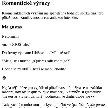
Romantické výrazy
Kromě základních vyznání má španělština bohatou sbírku frází pro
přitažlivost, zamilovanost a romantickou intenzitu.
Me gustas
Neformální
/
meh GOOS-tahs
/
Doslovný význam
:
Líbíš se mi / Mám tě rád/a
“
Me gustas mucho. ¿Quieres salir conmigo?
”
Hodně se mi líbíš. Chceš se mnou chodit?
🌍
Nejčastější fráze pro vyjádření přitažlivosti. Používá se na začátku
randění, kdy by 'te quiero' bylo moc brzy. Všimněte si gramatiky:
'me gustas' (ty se líbíš mně), podmětem je druhá osoba, ne vy.
Tady začíná mnoho romantických příběhů ve španělštině.
Me gustas