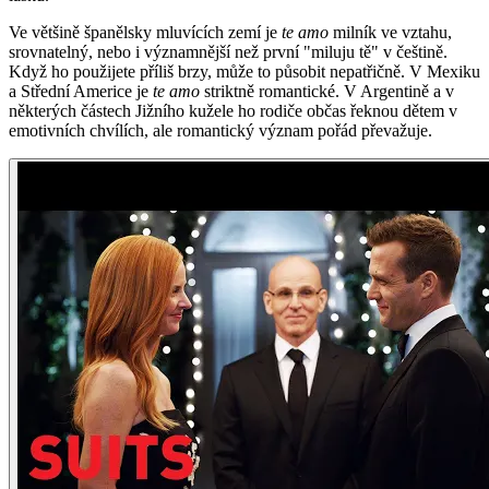
Ve většině španělsky mluvících zemí je
te amo
milník ve vztahu,
srovnatelný, nebo i významnější než první "miluju tě" v češtině.
Když ho použijete příliš brzy, může to působit nepatřičně. V Mexiku
a Střední Americe je
te amo
striktně romantické. V Argentině a v
některých částech Jižního kužele ho rodiče občas řeknou dětem v
emotivních chvílích, ale romantický význam pořád převažuje.