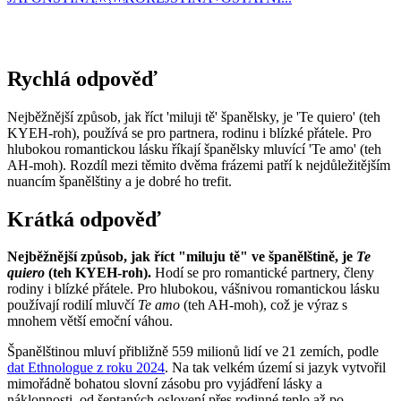
Rychlá odpověď
Nejběžnější způsob, jak říct 'miluji tě' španělsky, je 'Te quiero' (teh
KYEH-roh), používá se pro partnera, rodinu i blízké přátele. Pro
hlubokou romantickou lásku říkají španělsky mluvící 'Te amo' (teh
AH-moh). Rozdíl mezi těmito dvěma frázemi patří k nejdůležitějším
nuancím španělštiny a je dobré ho trefit.
Krátká odpověď
Nejběžnější způsob, jak říct "miluju tě" ve španělštině, je
Te
quiero
(teh KYEH-roh).
Hodí se pro romantické partnery, členy
rodiny i blízké přátele. Pro hlubokou, vášnivou romantickou lásku
používají rodilí mluvčí
Te amo
(teh AH-moh), což je výraz s
mnohem větší emoční váhou.
Španělštinou mluví přibližně 559 milionů lidí ve 21 zemích, podle
dat Ethnologue z roku 2024
. Na tak velkém území si jazyk vytvořil
mimořádně bohatou slovní zásobu pro vyjádření lásky a
náklonnosti, od šeptaných oslovení přes rodinné teplo až po