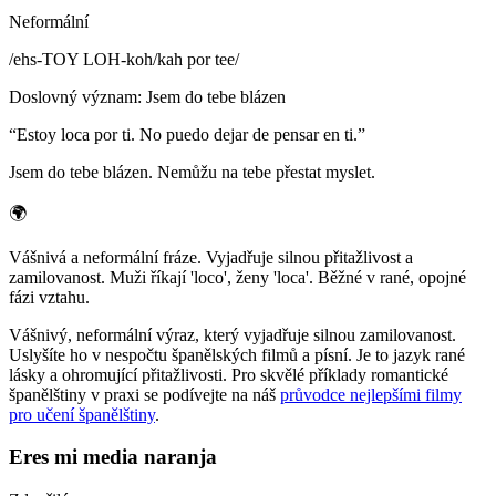
Neformální
/
ehs-TOY LOH-koh/kah por tee
/
Doslovný význam
:
Jsem do tebe blázen
“
Estoy loca por ti. No puedo dejar de pensar en ti.
”
Jsem do tebe blázen. Nemůžu na tebe přestat myslet.
🌍
Vášnivá a neformální fráze. Vyjadřuje silnou přitažlivost a
zamilovanost. Muži říkají 'loco', ženy 'loca'. Běžné v rané, opojné
fázi vztahu.
Vášnivý, neformální výraz, který vyjadřuje silnou zamilovanost.
Uslyšíte ho v nespočtu španělských filmů a písní. Je to jazyk rané
lásky a ohromující přitažlivosti. Pro skvělé příklady romantické
španělštiny v praxi se podívejte na náš
průvodce nejlepšími filmy
pro učení španělštiny
.
Eres mi media naranja