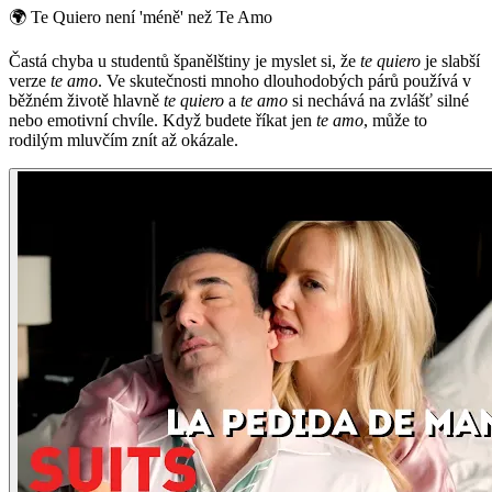
🌍
Te Quiero není 'méně' než Te Amo
Častá chyba u studentů španělštiny je myslet si, že
te quiero
je slabší
verze
te amo
. Ve skutečnosti mnoho dlouhodobých párů používá v
běžném životě hlavně
te quiero
a
te amo
si nechává na zvlášť silné
nebo emotivní chvíle. Když budete říkat jen
te amo
, může to
rodilým mluvčím znít až okázale.