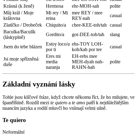
Krásná (k ženě)
Hermosa
ehr-MOH-sah
polite
Můj král / Moje
Mi rey / Mi
mee REY / mee
casual
královna
reina
REY-nah
Zlatíčko / Drobeček
Chiquito/a
chee-KEE-toh/tah
casual
Baculka/Baculík
Gordito/a
gor-DEE-toh/tah
slang
(láskyplně)
Estoy loco/a
ehs-TOY LOH-
Jsem do tebe blázen
casual
por ti
koh/kah por tee
Eres mi
EH-rehs mee
Jsi moje spřízněná
media
MEH-dyah nah-
polite
duše
naranja
RAHN-hah
Základní vyznání lásky
Tohle jsou klíčové fráze, když chcete někomu říct, že ho milujete, ve
španělštině. Rozdíl mezi
te quiero
a
te amo
patří k nejdůležitějším
nuancím jazyka a rodilí mluvčí ho vnímají velmi silně.
Te quiero
Neformální