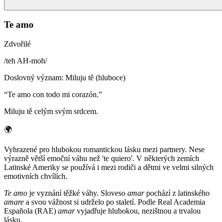
Te amo
Zdvořilé
/
teh AH-moh
/
Doslovný význam
:
Miluju tě (hluboce)
“
Te amo con todo mi corazón.
”
Miluju tě celým svým srdcem.
🌍
Vyhrazené pro hlubokou romantickou lásku mezi partnery. Nese
výrazně větší emoční váhu než 'te quiero'. V některých zemích
Latinské Ameriky se používá i mezi rodiči a dětmi ve velmi silných
emotivních chvílích.
Te amo
je vyznání těžké váhy. Sloveso
amar
pochází z latinského
amare
a svou vážnost si udrželo po staletí. Podle Real Academia
Española (RAE)
amar
vyjadřuje hlubokou, nezištnou a trvalou
lásku.