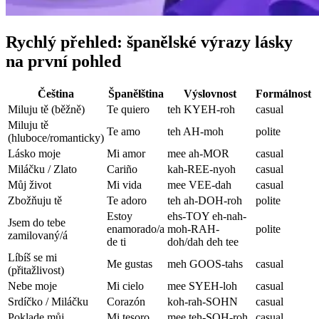
Rychlý přehled: španělské výrazy lásky
na první pohled
Čeština
Španělština
Výslovnost
Formálnost
Miluju tě (běžně)
Te quiero
teh KYEH-roh
casual
Miluju tě
Te amo
teh AH-moh
polite
(hluboce/romanticky)
Lásko moje
Mi amor
mee ah-MOR
casual
Miláčku / Zlato
Cariño
kah-REE-nyoh
casual
Můj život
Mi vida
mee VEE-dah
casual
Zbožňuju tě
Te adoro
teh ah-DOH-roh
polite
Estoy
ehs-TOY eh-nah-
Jsem do tebe
enamorado/a
moh-RAH-
polite
zamilovaný/á
de ti
doh/dah deh tee
Líbíš se mi
Me gustas
meh GOOS-tahs
casual
(přitažlivost)
Nebe moje
Mi cielo
mee SYEH-loh
casual
Srdíčko / Miláčku
Corazón
koh-rah-SOHN
casual
Poklade můj
Mi tesoro
mee teh-SOH-roh
casual