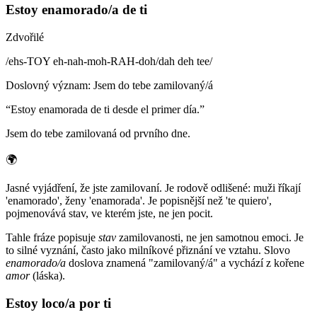
Estoy enamorado/a de ti
Zdvořilé
/
ehs-TOY eh-nah-moh-RAH-doh/dah deh tee
/
Doslovný význam
:
Jsem do tebe zamilovaný/á
“
Estoy enamorada de ti desde el primer día.
”
Jsem do tebe zamilovaná od prvního dne.
🌍
Jasné vyjádření, že jste zamilovaní. Je rodově odlišené: muži říkají
'enamorado', ženy 'enamorada'. Je popisnější než 'te quiero',
pojmenovává stav, ve kterém jste, ne jen pocit.
Tahle fráze popisuje
stav
zamilovanosti, ne jen samotnou emoci. Je
to silné vyznání, často jako milníkové přiznání ve vztahu. Slovo
enamorado/a
doslova znamená "zamilovaný/á" a vychází z kořene
amor
(láska).
Estoy loco/a por ti