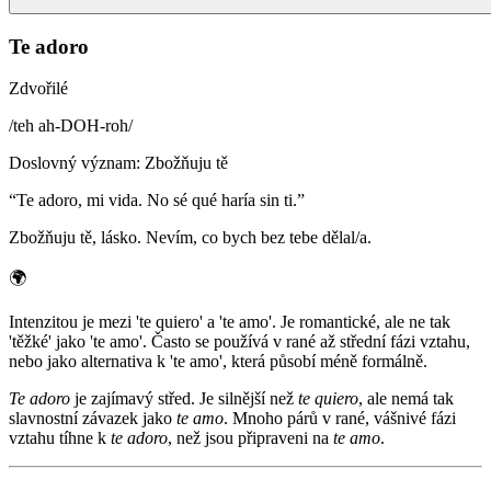
Te adoro
Zdvořilé
/
teh ah-DOH-roh
/
Doslovný význam
:
Zbožňuju tě
“
Te adoro, mi vida. No sé qué haría sin ti.
”
Zbožňuju tě, lásko. Nevím, co bych bez tebe dělal/a.
🌍
Intenzitou je mezi 'te quiero' a 'te amo'. Je romantické, ale ne tak
'těžké' jako 'te amo'. Často se používá v rané až střední fázi vztahu,
nebo jako alternativa k 'te amo', která působí méně formálně.
Te adoro
je zajímavý střed. Je silnější než
te quiero
, ale nemá tak
slavnostní závazek jako
te amo
. Mnoho párů v rané, vášnivé fázi
vztahu tíhne k
te adoro
, než jsou připraveni na
te amo
.