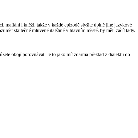
, mafiáni i kněží, takže v každé epizodě slyšíte úplně jiné jazykové
rozumět skutečné mluvené italštině v hlavním městě, by měli začít tady.
můžete obojí porovnávat. Je to jako mít zdarma překlad z dialektu do