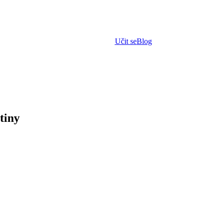
Učit se
Blog
štiny