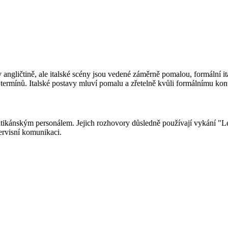
v angličtině, ale italské scény jsou vedené záměrně pomalou, formální it
ermínů. Italské postavy mluví pomalu a zřetelně kvůli formálnímu kontex
ikánským personálem. Jejich rozhovory důsledně používají vykání "Lei",
 servisní komunikaci.