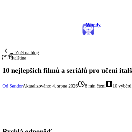
Wordy
← Zpět na blog
🇮🇹
Italština
10 nejlepších filmů a seriálů pro učení ital
Od Sandor
Aktualizováno: 4. srpna 2026
8 min čtení
10 výběrů
Rychlá odpověď