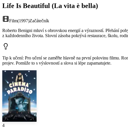
Life Is Beautiful (La vita è bella)
Film
(
1997
)
Začátečník
Roberto Benigni mluví s obrovskou energií a výrazností. Přehání poh
z každodenního života. Slovní zásoba pokrývá restaurace, školu, rodinu
Tip k učení
:
Pro učení se zaměřte hlavně na první polovinu filmu. Ro
projev. Pomůže to s výslovností a slova si lépe zapamatujete.
4