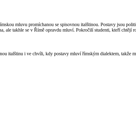
ímskou mluvu promíchanou se spisovnou italštinou. Postavy jsou politici
a, ale takhle se v Římě opravdu mluví. Pokročilí studenti, kteří chtějí 
ovnou italštinu i ve chvíli, kdy postavy mluví římským dialektem, takže 