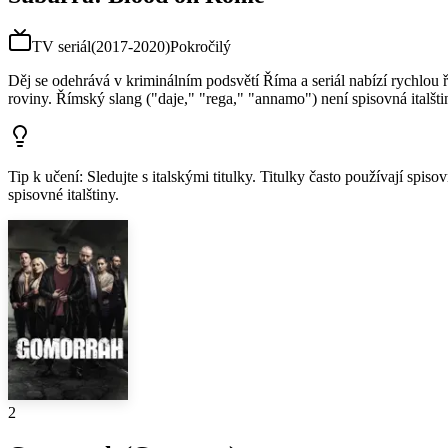
TV seriál
(
2017-2020
)
Pokročilý
Děj se odehrává v kriminálním podsvětí Říma a seriál nabízí rychlou ř
roviny. Římský slang ("daje," "rega," "annamo") není spisovná italštin
Tip k učení
:
Sledujte s italskými titulky. Titulky často používají spis
spisovné italštiny.
2