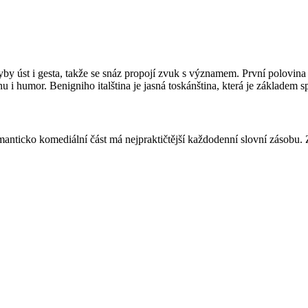
yby úst i gesta, takže se snáz propojí zvuk s významem. První polovin
 i humor. Benigniho italština je jasná toskánština, která je základem sp
manticko komediální část má nejpraktičtější každodenní slovní zásobu.