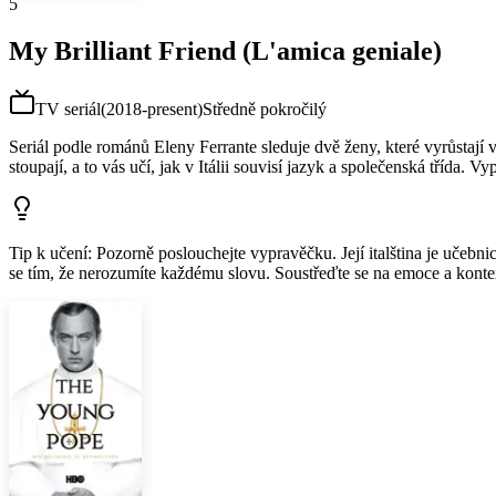
5
My Brilliant Friend (L'amica geniale)
TV seriál
(
2018-present
)
Středně pokročilý
Seriál podle románů Eleny Ferrante sleduje dvě ženy, které vyrůstají v
stoupají, a to vás učí, jak v Itálii souvisí jazyk a společenská třída. Vy
Tip k učení
:
Pozorně poslouchejte vypravěčku. Její italština je učebnic
se tím, že nerozumíte každému slovu. Soustřeďte se na emoce a konte