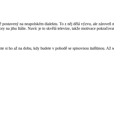
ě postavený na neapolském dialektu. To z něj dělá výzvu, ale zároveň 
y na jihu Itálie. Navíc je to skvělá televize, takže motivace pokračovat
te si ho až na dobu, kdy budete v pohodě se spisovnou italštinou. Až se