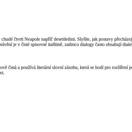
 chudé čtvrti Neapole napříč desetiletími. Slyšíte, jak postavy přecháze
právění je v čisté spisovné italštině, zatímco dialogy často obsahují diale
ově čistá a používá literární slovní zásobu, která se hodí pro rozšíření 
xt.