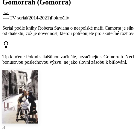
Gomorrah (Gomorra)
TV seriál
(
2014-2021
)
Pokročilý
Seriál podle knihy Roberta Saviana o neapolské mafii Camorra je siln
od dialektu, což je dovednost, kterou potřebujete pro skutečné rozhovor
Tip k učení
:
Pokud s italštinou začínáte, nezačínejte s Gomorrah. Nech
bonusovou poslechovou výzvu, ne jako slovní zásobu k biflování.
3