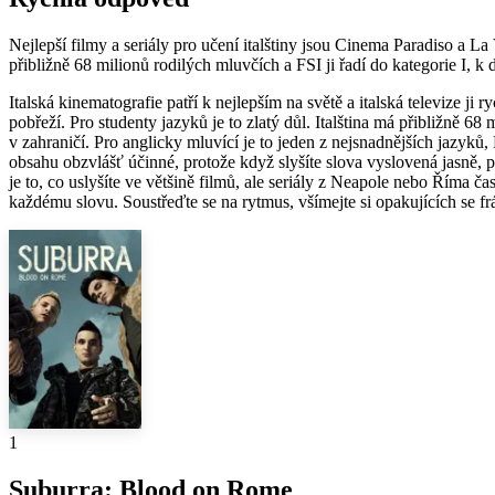
Nejlepší filmy a seriály pro učení italštiny jsou Cinema Paradiso a La
přibližně 68 milionů rodilých mluvčích a FSI ji řadí do kategorie I, k 
Italská kinematografie patří k nejlepším na světě a italská televize ji
pobřeží. Pro studenty jazyků je to zlatý důl. Italština má přibližně 68
v zahraničí. Pro anglicky mluvící je to jeden z nejsnadnějších jazyků,
obsahu obzvlášť účinné, protože když slyšíte slova vyslovená jasně, po
je to, co uslyšíte ve většině filmů, ale seriály z Neapole nebo Říma č
každému slovu. Soustřeďte se na rytmus, všímejte si opakujících se f
1
Suburra: Blood on Rome