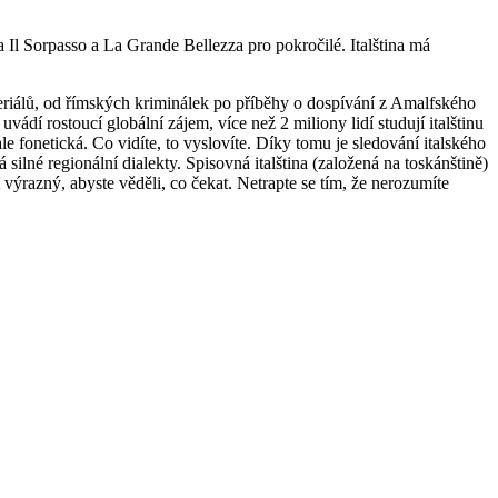
a Il Sorpasso a La Grande Bellezza pro pokročilé. Italština má
ch seriálů, od římských kriminálek po příběhy o dospívání z Amalfského
vádí rostoucí globální zájem, více než 2 miliony lidí studují italštinu
e fonetická. Co vidíte, to vyslovíte. Díky tomu je sledování italského
silné regionální dialekty. Spisovná italština (založená na toskánštině)
t výrazný, abyste věděli, co čekat. Netrapte se tím, že nerozumíte