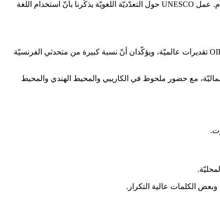
أمّا "واسعة الانتشار" فقد تعني أنّ الفرنسيّة شائعة في المدن، أو تُستَخدَم في التعليم، أو تُستَخدَم لغةً مشتركة بين مجموعات تختلف لغاتها الأم. عمل UNESCO حول التعدّديّة اللغويّة يذكّرنا بأنّ استخدام اللغة
تختلف الأعداد حسب التعريف (لغة أولى مقابل لغة ثانية، مستويات الإتقان، والتصريح الذاتي). يقدّم كلّ من Ethnologue (الإصدار 27، 2024) و OIF تقديرات عالميّة، ويؤكّدان أنّ نسبة كبيرة من متحدثي الفرنسيّة
ا الشماليّة، مع حضور ملحوظ في الكاريبي والمحيط الهندي والمحيط
ت.
حليّة.
ة وبعض الكلمات عالية التكرار.