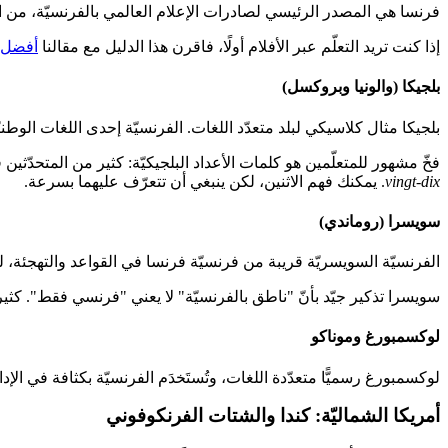
فرنسا هي المصدر الرئيسي لصادرات الإعلام العالمي بالفرنسيّة، من الأ
إذا كنت تريد التعلّم عبر الأفلام أولًا، فاقرن هذا الدليل مع مقالنا
أفضل ال
بلجيكا (والونيا وبروكسل)
بلجيكا مثال كلاسيكي لبلد متعدّد اللغات. الفرنسيّة إحدى اللغات الوطنيّة،
فخّ مشهور للمتعلّمين هو كلمات الأعداد البلجيكيّة: كثير من المتحدّثي
vingt-dix
. يمكنك فهم الاثنين، لكن ينبغي أن تتعرّف عليهما بسرعة.
سويسرا (روماندي)
الفرنسيّة السويسريّة قريبة من فرنسيّة فرنسا في القواعد والتهجئة، ل
سويسرا تذكير جيّد بأنّ "ناطق بالفرنسيّة" لا يعني "فرنسي فقط". كثي
لوكسمبورغ وموناكو
لوكسمبورغ رسميًّا متعدّدة اللغات، وتُستَخدَم الفرنسيّة بكثافة في الإدا
أمريكا الشماليّة: كندا والشتات الفرنكوفوني