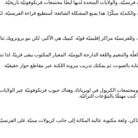
 فرنسيّة، والولايات المتحدة لديها أيضًا مجتمعات فرنكوفونيّة تاريخيّة.
الكنديّة مبكّرًا. هذا يمنع المشكلة الشائعة: أستطيع قراءة الفرنسيّة، لك
)، وللفرنسيّة مراكز إقليميّة قويّة. كيبيك هي الأكبر، لكن نيو برونزويك ثنا
لتنغيم واللغة الدارجة اليوميّة. المعيار المكتوب يبقى قريبًا، لذا تنتقل 
ة بالصوت، ثم يمكنك تدريب مرونة اللكنة عبر مقاطع حوار حقيقيّة.
ونيّة ومجتمعات الكريول في لويزيانا)، وهناك جيوب فرنكوفونيّة عبر الولا
نت مهتمًّا بالتنوّعات التراثيّة.
اكن، ولغة مكتوبة عالية المكانة إلى جانب كريولات مبنيّة على الفرنسي