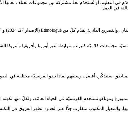
لثة في العمل.
 للفرنسيّة مجتمعات كلاميّة كبيرة ومترابطة عبر أوروبا وأفريقيا وأمريك
لمناطق. ستتذكّره أفضل، وستفهم لماذا تبدو الفرنسيّة مختلفة في الصو
ورغ وموناكو تستخدم الفرنسيّة في الحياة العامّة، ولكلّ منها نكهته الم
فيها، والمعيار المكتوب متقارب جدًّا عبر الحدود. تظهر الفروق في اللكن