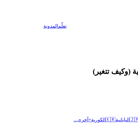
المدونة
تعلّم
الدول الناطقة 
أخرى...
+
الكورية
🇰🇷
اليابانية
🇯