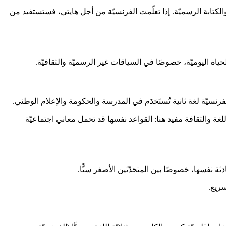
الكتابة الرسميّة. إذا تعلّمت الفرنسيّة من أجل هايتي، فستستفيد من
ياة اليوميّة، خصوصًا في السياقات غير الرسميّة والثقافيّة.
سع نطاق من اللكنات، من أساليب رسميّة قريبة جدًّا من فرنسا إلى كلام حضري محلّي جدًّا. عمل Claire Kramsch حول اللغة والثقافة مفيد هنا: القواعد نفسها قد تحمل معاني اجتماعيّة
ة نفسها، خصوصًا بين المتحدّثين الأصغر سنًّا.
سريع.