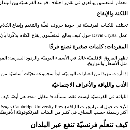
معظم المتعلّمين يبالغون في تقدير اختلاف قواعد الفرنسيّة بين البلدان
اللكنة والإيقاع
تختلف اللكنات الفرنسيّة في جودة حروف العلّة والتنغيم وإيقاع الكلا
عمل David Crystal حول كيف يعالج المتعلّمون إيقاع الكلام يذكّرنا بأنّ الفهم ليس مفردات فقط، بل توقيت وتوقّع. التدريب على لهجات متعدّدة مبكّرًا يجعل استماعك أكثر صمودًا.
المفردات: كلمات صغيرة تصنع فرقًا
تظهر الفروق الإقليميّة غالبًا في الأسماء اليوميّة والردود السريعة:
مثل الأسعار والتواريخ.
إذا أردت مزيدًا من العبارات اليوميّة، ابدأ بمجموعة تحيّات أساسيّة من د
الأدب واللياقة والأعراف الاجتماعيّة
اللياقة في الفرنسيّة ليست فقط مسألة
tu
مقابل
vous
. هي أيضًا كيف
الأبحاث حول استراتيجيات اللياقة (Brown and Levinson،
 Usage
أكثر رسميّة حسب السياق. في كثير من البيئات الفرنكوفونيّة الأفريقيّ
كيف تتعلّم فرنسيّة تنفع عبر البلدان