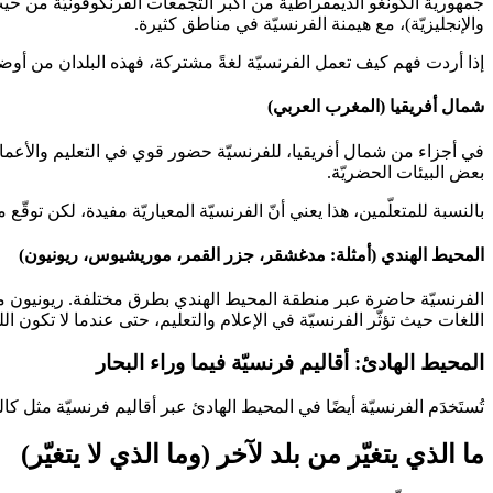
جمهورية الكونغو الديمقراطية من أكبر التجمعات الفرنكوفونيّة من حيث إج
والإنجليزيّة)، مع هيمنة الفرنسيّة في مناطق كثيرة.
إذا أردت فهم كيف تعمل الفرنسيّة لغةً مشتركة، فهذه البلدان من أوضح ا
شمال أفريقيا (المغرب العربي)
في أجزاء من شمال أفريقيا، للفرنسيّة حضور قوي في التعليم والأعمال و
بعض البيئات الحضريّة.
بالنسبة للمتعلّمين، هذا يعني أنّ الفرنسيّة المعياريّة مفيدة، لكن تو
المحيط الهندي (أمثلة: مدغشقر، جزر القمر، موريشيوس، ريونيون)
الفرنسيّة حاضرة عبر منطقة المحيط الهندي بطرق مختلفة. ريونيون منطق
اللغات حيث تؤثّر الفرنسيّة في الإعلام والتعليم، حتى عندما لا تكون اللغ
المحيط الهادئ: أقاليم فرنسيّة فيما وراء البحار
تُستَخدَم الفرنسيّة أيضًا في المحيط الهادئ عبر أقاليم فرنسيّة مثل كاليد
ما الذي يتغيّر من بلد لآخر (وما الذي لا يتغيّر)