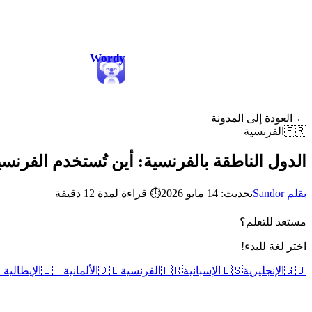
Wordy
← العودة إلى المدونة
الفرنسية
🇫🇷
بالفرنسية: أين تُستخدم الفرنسية (وكيف تتغير)
قراءة لمدة 12 دقيقة
⏱
تحديث: 14 مايو 2026
بقلم Sandor
مستعد للتعلم؟
اختر لغة للبدء!

الإيطالية
🇮🇹
الألمانية
🇩🇪
الفرنسية
🇫🇷
الإسبانية
🇪🇸
الإنجليزية
🇬🇧