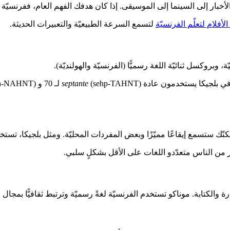
خبار إلى السينما إلى الموسيقى. إذا كان هدفك الفهم العام، ففرنسيّة 
أفلام لتعلّم الفرنسيّة
لتسمع السرعة الطبيعيّة والتعبيرات الحديثة.
 وبروكسل ثنائيّة اللغة رسميًّا (الفرنسيّة والهولنديّة).
ن في بلجيكا يستخدمون عادة
(sehp-TAHNT) لـ 70 و
septante
(noh-NAHNT) لـ 90، بينما تستخد
كنّك ستسمع إيقاعًا مميّزًا وبعض المفردات المحليّة. ومثل بلجيكا، تست
ر من الناس متعدّدو اللغات على الأقل بشكلٍ سلبي.
رة والكتابة. موناكو تستخدم الفرنسيّة لغةً رسميّة وترتبط ثقافيًّا بمجال 