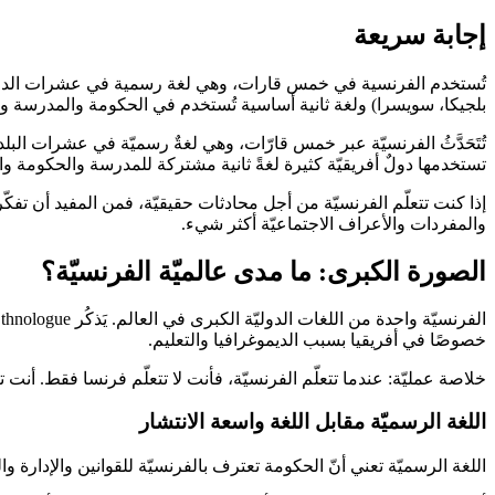
إجابة سريعة
تُستخدم الفرنسية في خمس قارات، وهي لغة رسمية في عشرات الدول والأ
بلجيكا، سويسرا) ولغة ثانية أساسية تُستخدم في الحكومة والمدرسة وال
تُتَحَدَّثُ الفرنسيّة عبر خمس قارّات، وهي لغةٌ رسميّة في عشرات البلد
تستخدمها دولٌ أفريقيّة كثيرة لغةً ثانية مشتركة للمدرسة والحكومة وال
إذا كنت تتعلّم الفرنسيّة من أجل محادثات حقيقيّة، فمن المفيد أن تفكّر بط
والمفردات والأعراف الاجتماعيّة أكثر شيء.
الصورة الكبرى: ما مدى عالميّة الفرنسيّة؟
خصوصًا في أفريقيا بسبب الديموغرافيا والتعليم.
خلاصة عمليّة: عندما تتعلّم الفرنسيّة، فأنت لا تتعلّم فرنسا فقط. أنت ت
اللغة الرسميّة مقابل اللغة واسعة الانتشار
اللغة الرسميّة تعني أنّ الحكومة تعترف بالفرنسيّة للقوانين والإدارة والم