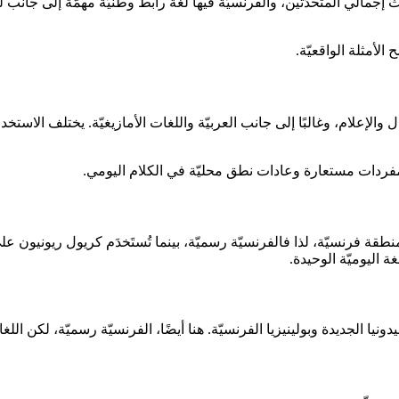
مالي المتحدّثين، والفرنسيّة فيها لغة رابط وطنيّة مهمّة إلى جانب لغات 
لأمثلة الواقعيّة.
الإعلام، وغالبًا إلى جانب العربيّة واللغات الأمازيغيّة. يختلف الاستخ
قّع مفردات مستعارة وعادات نطق محليّة في الكلام اليومي.
ة فرنسيّة، لذا فالفرنسيّة رسميّة، بينما تُستَخدَم كريول ريونيون عل
ة اليوميّة الوحيدة.
ونيا الجديدة وبولينيزيا الفرنسيّة. هنا أيضًا، الفرنسيّة رسميّة، لكن اللغ