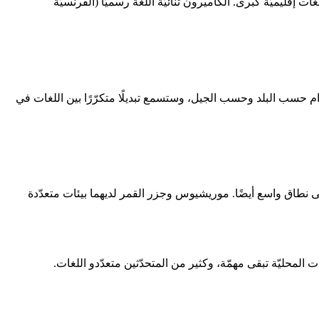
إقليميّة كبرى. الكاميرون ثنائيّة اللغة رسميًّا (الفرنسيّة
دام حسب البلد وحسب الجيل، وستسمع تبديلًا متكرّرًا بين اللغات في
ى نطاق واسع أيضًا. موريشيوس وجزر القمر لديهما بيئات متعدّدة
ات المحليّة تبقى مهمّة، وكثير من المتحدّثين متعدّدو اللغات.