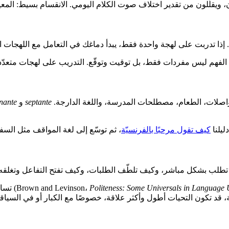
، ويقلّلون من تقدير اختلاف صوت الكلام اليومي. الانقسام بسيط: المعيار
م. إذا تدربت على لهجة واحدة فقط، يبدأ دماغك في التعامل مع اللهجات
 المواصلات، الطعام، مصطلحات المدرسة، واللغة الدارجة.
septante
و
nante
ليلنا
كيف تقول مرحبًا بالفرنسيّة
، ثم توسّع إلى لغة المواقف مثل السف
 تطلب بشكل مباشر، وكيف تلطّف الطلبات، وكيف تفتح التفاعل وتغلقه.
Politeness: Some Universals in Language
، Press
ة، قد تكون التحيات أطول وأكثر علاقة، خصوصًا مع الكبار أو في السياقات