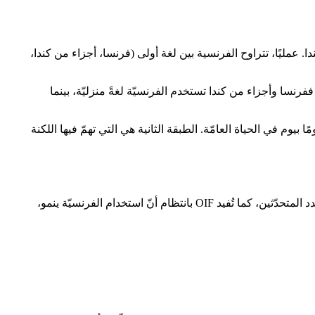
مليًا، تتراوح الفرنسية بين لغة أولى (فرنسا، أجزاء من كندا،
ففرنسا وأجزاء من كندا تستخدم الفرنسيّة لغةً منزليّة، بينما
 بيوم في الحياة العامّة. الطبقة الثانية هي التي تهمّ فيها اللكنة
الفرنسيّة واحدة من اللغات الدوليّة الكبرى في العالم. يَذكُر Ethnologue (الإصدار 27، 2024) الفرنسيّة ضمن اللغات الأعلى من حيث إجمالي عدد المتحدّثين، كما تُفيد OIF بانتظام أنّ استخدام الفرنسيّة ينمو،