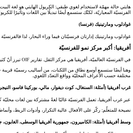
هايتي حالة مهمّة لاستخدام لغوي طبقي: الكريول الهايتي هو لغة البيت ا
الفرنسيّة المعياريّة، لكنّك ستسمع أيضًا تبديلًا بين اللغات وتأثيرًا لل
غوادلوب ومارتينيك (فرنسا)
غوادلوب ومارتينيك إدارتان فرنسيّتان فيما وراء البحار، لذا فالفرنسيّة
أفريقيا: أكبر مركز نمو للفرنسيّة
في الفرنسيّة العالميّة، أفريقيا هي مركز الثقل. تقارير OIF تبرز أنّ كثيرًا من مستخدمي الفرنسيّة في العالم يعيشون في دول أفريقيّة حيث الفرنسيّة لغة ثانية تُستَخدَم في المدرسة والحكومة والإعلام الوطني.
مختلفة حسب الأعراف المحليّة وواقع التعدّد اللغوي.
غرب أفريقيا (أمثلة: السنغال، كوت ديفوار، مالي، بوركينا فاسو، النيجر،
عبر غرب أفريقيا، تعمل الفرنسيّة غالبًا لغةً مشتركة بين لغات محليّة ك
نصيحة للمتعلّم: ركّز على الأفعال عالية التكرار، وأدوات الربط، وأنماط 
وسط أفريقيا (أمثلة: الكاميرون، جمهورية أفريقيا الوسطى، الغابون، ج