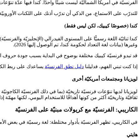
الفرنسيّة في أمريكا الشماليّة ليست شيئًا واحدًا. كندا فيها عدّة تنوّعات
للتدرّب على الاستماع، من الذكي أن تدرّب أذنك على اللكنات الأوروبيّة و
كندا (خصوصًا كيبيك، لكن ليس فقط)
كندا ثنائيّة اللغة رسميًّا على المستوى الفيدرالي (الإنجليزيّة والفرنسيّة
وغيرها (بيانات لغة التعداد لحكومة كندا، تم الوصول إليها 2026).
قد تبدو فرنسيّة كيبيك مختلفة بوضوح في البداية بسبب جودة حروف العلّة وا
إذا كنت تبني الفهم، فدليلنا
دليل نطق الفرنسيّة
يساعدك على ربط الكتاب
لويزيانا ومجتمعات أمريكيّة أخرى
لويزيانا لديها تنوّعات فرنسيّة تاريخيّة (بما في ذلك الفرنسيّة الكاج
ثقافيّة وتاريخيّة أكثر من كونها أهدافًا للاستخدام اليومي، لكنها مهمّة إذا ك
الكاريبي: الفرنسيّة مع كريولات مبنيّة على الفرنسيّة
في الكاريبي، تظهر الفرنسيّة بأدوار مختلطة: لغة رسميّة في بعض الأم
هايتي