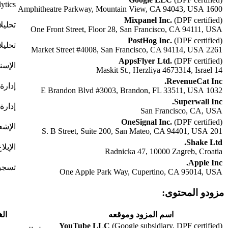
Firebase Analytics و
1600 Amphitheatre Parkway, Mountain View, CA 94043, USA
Mixpanel Inc.
(DPF certified)
تحليل
One Front Street, Floor 28, San Francisco, CA 94111, USA
PostHog Inc.
(DPF certified)
تحليل
2261 Market Street #4008, San Francisco, CA 94114, USA
AppsFlyer Ltd.
(DPF certified)
الإسن
14 Maskit St., Herzliya 4673314, Israel
RevenueCat Inc.
إدارة
1032 E Brandon Blvd #3003, Brandon, FL 33511, USA
Superwall Inc.
إدارة 
San Francisco, CA, USA
OneSignal Inc.
(DPF certified)
الإشع
201 S. B Street, Suite 200, San Mateo, CA 94401, USA
Shake Ltd.
الإبل
Radnicka 47, 10000 Zagreb, Croatia
Apple Inc.
تسجيل الدخول
One Apple Park Way, Cupertino, CA 95014, USA
مزودو المحتوى:
اسم المزود وموقعه
ال
YouTube LLC
(Google subsidiary, DPF certified)