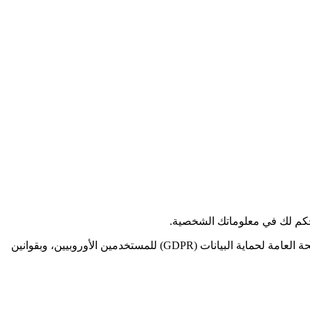
توضّح سياسة الخصوصية هذه كيفية جمع معلوماتك واستخدامها ومشاركتها وحمايتها عند استخدامك تطبيق تعلم اللغات الخاص بنا. نلتزم باللائحة العامة لحماية البيانات (GDPR) للمستخدمين الأوروبيين، وبقوانين