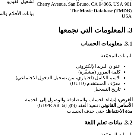
تشغيل الفيديو
901 Cherry Avenue, San Bruno, CA 94066, USA
The Movie Database (TMDB)
بيانات الأفلام وال
USA
3. المعلومات التي نجمعها
3.1. معلومات الحساب
البيانات المجمّعة:
عنوان البريد الإلكتروني
كلمة المرور (مشفّرة)
الاسم الكامل (اختياري، من تسجيل الدخول الاجتماعي)
معرّف المستخدم (UUID)
تاريخ التسجيل
الغرض:
إنشاء الحساب والمصادقة والوصول إلى الخدمة
الأساس القانوني:
تنفيذ العقد (GDPR Art. 6(1)(b))
مدة الاحتفاظ:
حتى حذف الحساب
3.2. بيانات تعلم اللغة
البيانات المجمّعة: