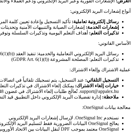
الغرض:
الإشعارات الفورية وعبر البريد الإلكتروني ودعم العملاء والات
أنواع إشعارات البريد الإلكتروني:
رسائل إلكترونية تعاملية:
تأكيد التسجيل وإعادة تعيين كلمة المرو
إشعارات الخدمة:
إشعارات الصيانة والتنبيهات الأمنية وتحديثا
تذكيرات التعلم:
أهداف التعلم اليومية وتذكيرات السلسلة وتوفر 
الأساس القانوني:
رسائل البريد الإلكتروني التعاملية والخدمية: تنفيذ العقد (GDPR Art. 6(1)(b))
تذكيرات التعلم: المصلحة المشروعة (GDPR Art. 6(1)(f))
عملية الاشتراك وإلغاء الاشتراك:
التسجيل التلقائي:
عند التسجيل، يتم تسجيلك تلقائياً في اتصالات 
خيارات إلغاء الاشتراك:
يمكنك إلغاء الاشتراك في تذكيرات التعل
support@appalex.hu. تُعالَج طلبات إلغاء الاشتراك في غضون 48 ساعة. لا يمكنك إلغاء الاشتراك من الرسائل الإلكترونية التعاملية والخدمية طالما حسابك نشط، إذ إنها ضرورية لتشغيل الخدمة.
ملاحظة:
إدارة تفضيلات البريد الإلكتروني داخل التطبيق قيد ا
معالجة بيانات OneSignal:
نستخدم OneSignal Inc. لإرسال إشعارات البريد الإلكتروني
يعالج OneSignal البيانات الضرورية فقط لتسليم البريد الإلكتروني (عنوان البريد الإلكتروني ومعرّف المستخدم)
OneSignal معتمد بموجب DPF لنقل البيانات بين الاتحاد الأوروبي والولايات المتحدة