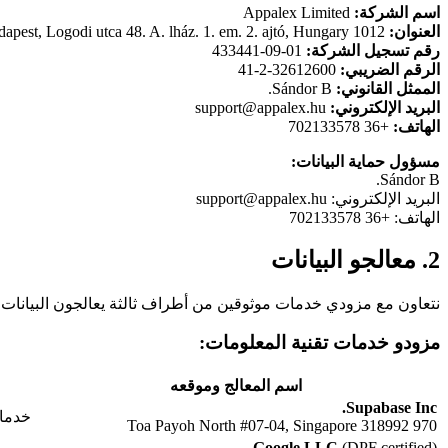
اسم الشركة:
Appalex Limited
العنوان:
1012 Budapest, Logodi utca 48. A. lház. 1. em. 2. ajtó, Hungary
رقم تسجيل الشركة:
01-09-433441
الرقم الضريبي:
32612600-2-41
الممثل القانوني:
Sándor B.
البريد الإلكتروني:
support@appalex.hu
الهاتف:
+36 702133578
مسؤول حماية البيانات:
Sándor B.
البريد الإلكتروني:
support@appalex.hu
الهاتف:
+36 702133578
2. معالجو البيانات
نتعاون مع مزودي خدمات موثوقين من أطراف ثالثة يعالجون البيانات نيا
مزودو خدمات تقنية المعلومات:
اسم المعالج وموقعه
Supabase Inc.
خدمات
970 Toa Payoh North #07-04, Singapore 318992
Google LLC
(DPF certified)