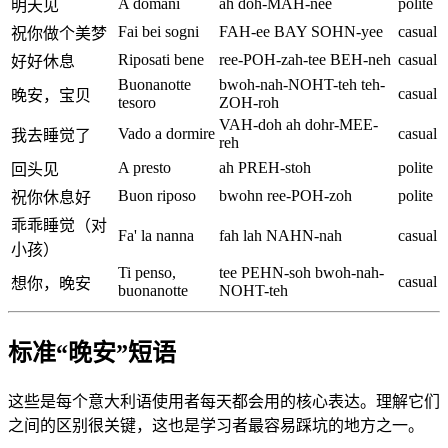
A domani
ah doh-MAH-nee
polite
明天见
Fai bei sogni
FAH-ee BAY SOHN-yee
casual
祝你做个美梦
Riposati bene
ree-POH-zah-tee BEH-neh
casual
好好休息
Buonanotte
bwoh-nah-NOHT-teh teh-
casual
晚安，宝贝
tesoro
ZOH-roh
VAH-doh ah dohr-MEE-
Vado a dormire
casual
我去睡觉了
reh
A presto
ah PREH-stoh
polite
回头见
Buon riposo
bwohn ree-POH-zoh
polite
祝你休息好
乖乖睡觉（对
Fa' la nanna
fah lah NAHN-nah
casual
小孩）
Ti penso,
tee PEHN-soh bwoh-nah-
casual
想你，晚安
buonanotte
NOHT-teh
标准“晚安”短语
这些是每个意大利语使用者每天都会用的核心表达。理解它们
之间的区别很关键，这也是学习者最容易踩坑的地方之一。