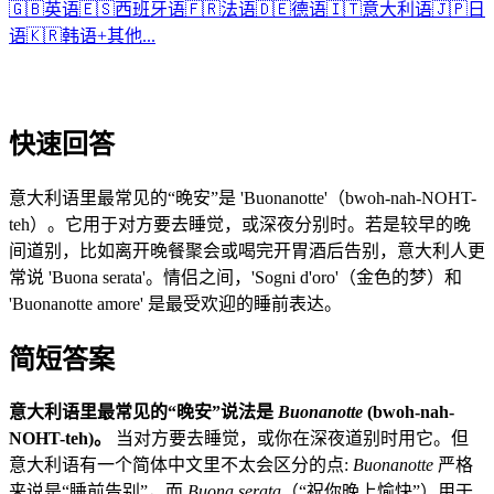
🇬🇧
英语
🇪🇸
西班牙语
🇫🇷
法语
🇩🇪
德语
🇮🇹
意大利语
🇯🇵
日
语
🇰🇷
韩语
+
其他...
快速回答
意大利语里最常见的“晚安”是 'Buonanotte'（bwoh-nah-NOHT-
teh）。它用于对方要去睡觉，或深夜分别时。若是较早的晚
间道别，比如离开晚餐聚会或喝完开胃酒后告别，意大利人更
常说 'Buona serata'。情侣之间，'Sogni d'oro'（金色的梦）和
'Buonanotte amore' 是最受欢迎的睡前表达。
简短答案
意大利语里最常见的“晚安”说法是
Buonanotte
(bwoh-nah-
NOHT-teh)。
当对方要去睡觉，或你在深夜道别时用它。但
意大利语有一个简体中文里不太会区分的点:
Buonanotte
严格
来说是“睡前告别”，而
Buona serata
（“祝你晚上愉快”）用于