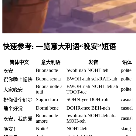
快速参考: 一览意大利语“晚安”短语
简体中文
意大利语
发音
语体
Buonanotte
bwoh-nah-NOHT-teh
polite
晚安
Buona serata
BWOH-nah seh-RAH-tah
polite
祝你晚上愉快
Buona notte a
BWOH-nah NOHT-teh ah
polite
大家晚安
tutti
TOOT-tee
Sogni d'oro
SOHN-yee DOH-roh
casual
祝你做个好梦
Dormi bene
DOHR-mee BEH-neh
casual
睡个好觉
Buonanotte
bwoh-nah-NOHT-teh ah-
casual
晚安，我的爱
amore
MOH-reh
Notte!
NOHT-teh
slang
晚安！