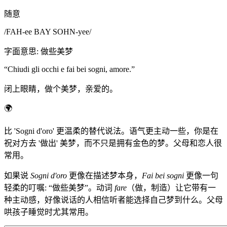
随意
/
FAH-ee BAY SOHN-yee
/
字面意思
:
做些美梦
“
Chiudi gli occhi e fai bei sogni, amore.
”
闭上眼睛，做个美梦，亲爱的。
🌍
比 'Sogni d'oro' 更温柔的替代说法。语气更主动一些，你是在
祝对方去 '做出' 美梦，而不只是拥有金色的梦。父母和恋人很
常用。
如果说
Sogni d'oro
更像在描述梦本身，
Fai bei sogni
更像一句
轻柔的叮嘱: “做些美梦”。动词
fare
（做，制造）让它带有一
种主动感，好像说话的人相信听者能选择自己梦到什么。父母
哄孩子睡觉时尤其常用。