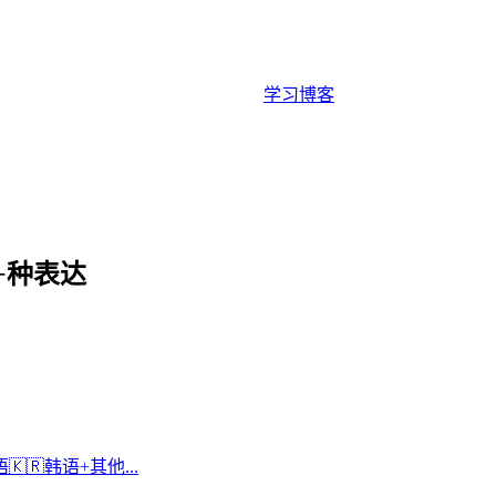
学习
博客
+种表达
语
🇰🇷
韩语
+
其他...