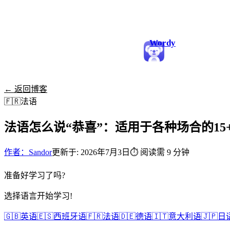
Wordy
← 返回博客
🇫🇷
法语
法语怎么说“恭喜”：适用于各种场合的15
作者：Sandor
更新于: 2026年7月3日
⏱
阅读需 9 分钟
准备好学习了吗?
选择语言开始学习!
🇬🇧
英语
🇪🇸
西班牙语
🇫🇷
法语
🇩🇪
德语
🇮🇹
意大利语
🇯🇵
日