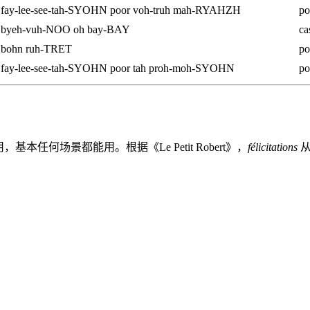
fay-lee-see-tah-SYOHN poor voh-truh mah-RYAHZH
po
byeh-vuh-NOO oh bay-BAY
ca
bohn ruh-TRET
po
fay-lee-see-tah-SYOHN poor tah proh-moh-SYOHN
po
何场景都能用。根据《Le Petit Robert》，
félicitations
从