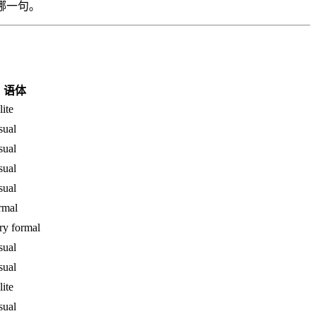
哪一句。
语体
lite
sual
sual
sual
sual
rmal
ry formal
sual
sual
lite
sual