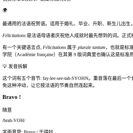
🌍
最通用的法语祝贺语。适用于婚礼、毕业、升职、新生儿出生，以及任何
Félicitations
是法语母语者庆祝他人成就时最先想到的词。正式
有一个关键语言点,
Félicitations
属于
plurale tantum
，也就是标
学院（Académie française）在其第 9 版词典里也确
💡
发音拆解
这个词有五个音节: fay-lee-see-tah-SYOHN。重音落在
免这种冲动，让它按法语的节奏自然连起来。
Bravo !
随意
/
brah-VOH
/
字面意思
:
Bravo / 干得好