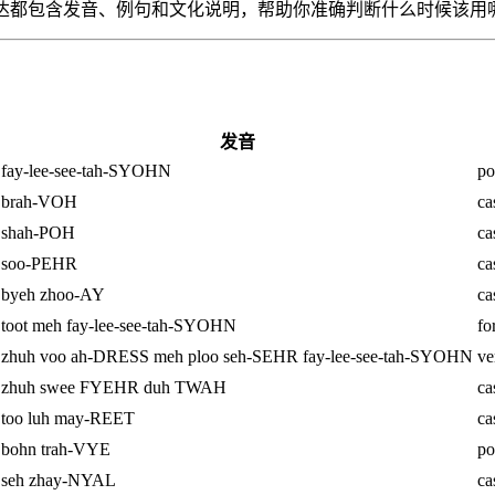
个表达都包含发音、例句和文化说明，帮助你准确判断什么时候该用
发音
fay-lee-see-tah-SYOHN
po
brah-VOH
ca
shah-POH
ca
soo-PEHR
ca
byeh zhoo-AY
ca
toot meh fay-lee-see-tah-SYOHN
fo
zhuh voo ah-DRESS meh ploo seh-SEHR fay-lee-see-tah-SYOHN
ve
zhuh swee FYEHR duh TWAH
ca
too luh may-REET
ca
bohn trah-VYE
po
seh zhay-NYAL
ca