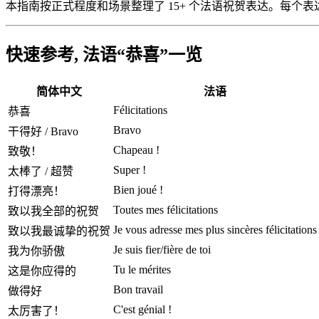
本指南按正式程度和场景整理了 15+ 个法语祝贺表达。每
快速参考, 法语“恭喜”一览
简体中文
法语
Félicitations
恭喜
Bravo
干得好 / Bravo
Chapeau !
致敬！
Super !
太棒了 / 超赞
Bien joué !
打得漂亮！
Toutes mes félicitations
致以我全部的祝贺
Je vous adresse mes plus sincères félicitations
致以我最诚挚的祝贺
Je suis fier/fière de toi
我为你骄傲
Tu le mérites
这是你应得的
Bon travail
做得好
C'est génial !
太厉害了！