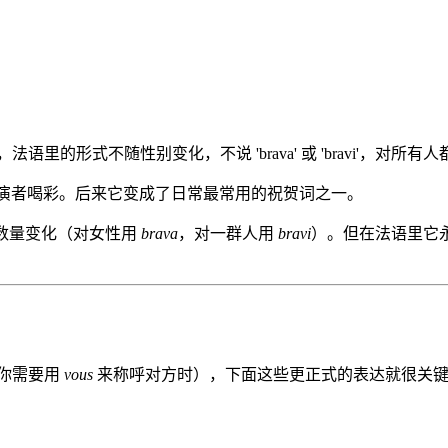
式不随性别变化，不说 'brava' 或 'bravi'，对所有人都直接
表演者喝彩。后来它变成了日常最常用的祝贺词之一。
数量变化（对女性用
brava
，对一群人用
bravi
）。但在法语里它
你需要用
vous
来称呼对方时），下面这些更正式的表达就很关