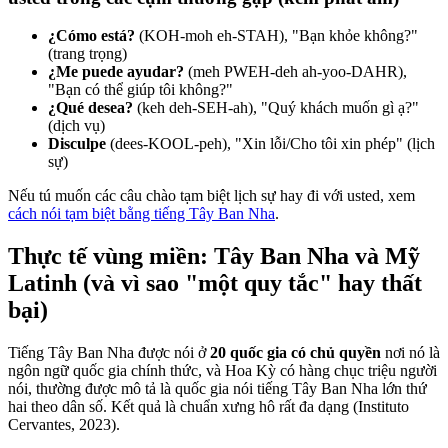
¿Cómo está?
(KOH-moh eh-STAH), "Bạn khỏe không?"
(trang trọng)
¿Me puede ayudar?
(meh PWEH-deh ah-yoo-DAHR),
"Bạn có thể giúp tôi không?"
¿Qué desea?
(keh deh-SEH-ah), "Quý khách muốn gì ạ?"
(dịch vụ)
Disculpe
(dees-KOOL-peh), "Xin lỗi/Cho tôi xin phép" (lịch
sự)
Nếu tú muốn các câu chào tạm biệt lịch sự hay đi với usted, xem
cách nói tạm biệt bằng tiếng Tây Ban Nha
.
Thực tế vùng miền: Tây Ban Nha và Mỹ
Latinh (và vì sao "một quy tắc" hay thất
bại)
Tiếng Tây Ban Nha được nói ở
20 quốc gia có chủ quyền
nơi nó là
ngôn ngữ quốc gia chính thức, và Hoa Kỳ có hàng chục triệu người
nói, thường được mô tả là quốc gia nói tiếng Tây Ban Nha lớn thứ
hai theo dân số. Kết quả là chuẩn xưng hô rất đa dạng (Instituto
Cervantes, 2023).