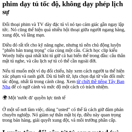
phim dạy tú tốc độ, không dạy phép lịch
sự
Đối thoại phim và TV dày đặc tú vì nó tạo cảm giác gần ngay lập
tức. Nó cũng thể hiện quá nhiều hội thoại giữa người ngang hàng,
xung đột, và lãng mạn.
Điều đó rất tốt cho kỹ năng nghe, nhưng tú nên chủ động luyện
"phiên bản trang trọng" của cùng một câu. Cách học clip kiểu
Wordy hiệu quả nhất khi tú giữ cả hai biến thể trong đầu: câu thân
mật tú nghe, và câu lịch sự tú có thể cần ngoài đời.
Nếu tú muốn một ví dụ đối chiếu, hãy xem cách người ta thể hiện
xúc phạm và ranh giới. Dù tú biết từ, lựa chọn đại từ vẫn đổi mức
tác động, nhất là trong cảnh căng. Xem
từ chửi thề tiếng Tây Ban
Nha
để có ngữ cảnh và mức độ một cách có trách nhiệm.
🌍
Một 'nước đi' quyền lực tinh tế
Ở một số nơi làm việc, dùng "usted" có thể là cách giữ đàm phán
chuyên nghiệp. Nó giảm sự thân mật bị ép, điều này quan trọng
trong bán hàng, giải quyết xung đột, và môi trường phân cấp.