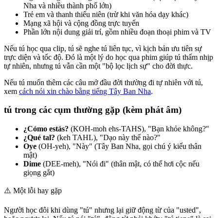
Nha và nhiều thành phố lớn)
Trẻ em và thanh thiếu niên (trừ khi văn hóa dạy khác)
Mạng xã hội và cộng đồng trực tuyến
Phần lớn nội dung giải trí, gồm nhiều đoạn thoại phim và TV
Nếu tú học qua clip, tú sẽ nghe tú liên tục, vì kịch bản ưu tiên sự
trực diện và tốc độ. Đó là một lý do học qua phim giúp tú thấm nhịp
tự nhiên, nhưng tú vẫn cần một "bộ lọc lịch sự" cho đời thực.
Nếu tú muốn thêm các câu mở đầu đời thường đi tự nhiên với tú,
xem
cách nói xin chào bằng tiếng Tây Ban Nha
.
tú trong các cụm thường gặp (kèm phát âm)
¿Cómo estás?
(KOH-moh ehs-TAHS), "Bạn khỏe không?"
¿Qué tal?
(keh TAHL), "Dạo này thế nào?"
Oye
(OH-yeh), "Này" (Tây Ban Nha, gọi chú ý kiểu thân
mật)
Dime
(DEE-meh), "Nói đi" (thân mật, có thể hơi cộc nếu
giọng gắt)
⚠️
Một lỗi hay gặp
Người học đôi khi dùng "tú" nhưng lại giữ động từ của "usted",