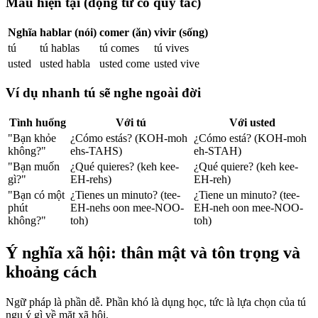
Mẫu hiện tại (động từ có quy tắc)
Nghĩa
hablar (nói)
comer (ăn)
vivir (sống)
tú
tú hablas
tú comes
tú vives
usted
usted habla
usted come
usted vive
Ví dụ nhanh tú sẽ nghe ngoài đời
Tình huống
Với tú
Với usted
"Bạn khỏe
¿Cómo estás? (KOH-moh
¿Cómo está? (KOH-moh
không?"
ehs-TAHS)
eh-STAH)
"Bạn muốn
¿Qué quieres? (keh kee-
¿Qué quiere? (keh kee-
gì?"
EH-rehs)
EH-reh)
"Bạn có một
¿Tienes un minuto? (tee-
¿Tiene un minuto? (tee-
phút
EH-nehs oon mee-NOO-
EH-neh oon mee-NOO-
không?"
toh)
toh)
Ý nghĩa xã hội: thân mật và tôn trọng và
khoảng cách
Ngữ pháp là phần dễ. Phần khó là dụng học, tức là lựa chọn của tú
ngụ ý gì về mặt xã hội.