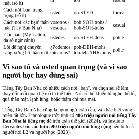
tú
too
casual
mật (số ít)
Cách nói 'bạn' trang
usted
oo-STED
formal
trọng (số ít)
Cách nói 'các bạn' thân
vosotros /
boh-SOH-trohs /
casual
mật (Tây Ban Nha)
vosotras
boh-SOH-trahs
'Các bạn' (Mỹ Latinh,
ustedes
oo-STEH-dehs
polite
đa số ngữ cảnh)
Lời đề nghị chuyển
¿Podemos
poh-DEH-mohs
polite
sang xưng hô thân mật
tutearnos?
too-teh-AHR-nohs
Vì sao tú và usted quan trọng (và vì sao
người học hay dùng sai)
Tiếng Tây Ban Nha có nhiều cách nói "bạn", và chọn sai sẽ làm
thay đổi mối quan hệ mà tú thể hiện. Nó có thể khiến tú nghe thô lỗ,
quá thân mật, lạnh lùng, hoặc thậm chí mỉa mai.
Tiếng Tây Ban Nha cũng là ngôn ngữ toàn cầu, và khác biệt vùng
miền rất lớn. Ethnologue ước tính có
486 triệu người nói tiếng Tây
Ban Nha là tiếng mẹ đẻ
trên toàn thế giới (2024), và Instituto
Cervantes báo cáo
hơn 590 triệu người nói tổng cộng
nếu tính cả
người nói L2 và người học (2023).