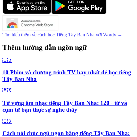
Tìm hiểu thêm về cách học Tiếng Tây Ban Nha với Wordy →
Thêm hướng dẫn ngôn ngữ
🇪🇸
10 Phim và chương trình TV hay nhất để học tiếng
Tây Ban Nha
🇪🇸
Từ vựng âm nhạc tiếng Tây Ban Nha: 120+ từ và
cụm từ bạn thực sự nghe thấy
🇪🇸
Cách nói chúc ngủ ngon bằng tiếng Tây Ban Nha: