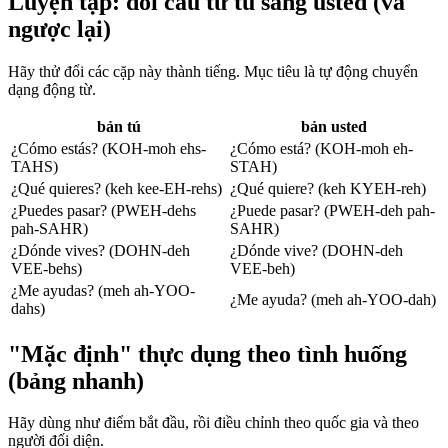
Luyện tập: đổi câu từ tú sang usted (và
ngược lại)
Hãy thử đổi các cặp này thành tiếng. Mục tiêu là tự động chuyển
dạng động từ.
bản tú
bản usted
¿Cómo estás? (KOH-moh ehs-
¿Cómo está? (KOH-moh eh-
TAHS)
STAH)
¿Qué quieres? (keh kee-EH-rehs)
¿Qué quiere? (keh KYEH-reh)
¿Puedes pasar? (PWEH-dehs
¿Puede pasar? (PWEH-deh pah-
pah-SAHR)
SAHR)
¿Dónde vives? (DOHN-deh
¿Dónde vive? (DOHN-deh
VEE-behs)
VEE-beh)
¿Me ayudas? (meh ah-YOO-
¿Me ayuda? (meh ah-YOO-dah)
dahs)
"Mặc định" thực dụng theo tình huống
(bảng nhanh)
Hãy dùng như điểm bắt đầu, rồi điều chỉnh theo quốc gia và theo
người đối diện.