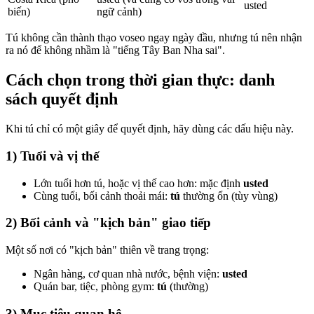
usted
biến)
ngữ cảnh)
Tú không cần thành thạo voseo ngay ngày đầu, nhưng tú nên nhận
ra nó để không nhầm là "tiếng Tây Ban Nha sai".
Cách chọn trong thời gian thực: danh
sách quyết định
Khi tú chỉ có một giây để quyết định, hãy dùng các dấu hiệu này.
1) Tuổi và vị thế
Lớn tuổi hơn tú, hoặc vị thế cao hơn: mặc định
usted
Cùng tuổi, bối cảnh thoải mái:
tú
thường ổn (tùy vùng)
2) Bối cảnh và "kịch bản" giao tiếp
Một số nơi có "kịch bản" thiên về trang trọng:
Ngân hàng, cơ quan nhà nước, bệnh viện:
usted
Quán bar, tiệc, phòng gym:
tú
(thường)
3) Mục tiêu quan hệ