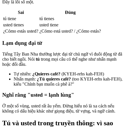
Đây là lỗi số một.
Sai
Đúng
tú tiene
tú tienes
usted tienes
usted tiene
¿Cómo estás usted?
¿Cómo está usted? / ¿Cómo estás?
Lạm dụng đại từ
Tiếng Tây Ban Nha thường lược đại từ chủ ngữ vì đuôi động từ đã
cho biết ngôi. Nói
tú
trong mọi câu có thể nghe như nhấn mạnh
hoặc đối đầu.
Tự nhiên:
¿Quieres café?
(KYEH-rehs kah-FEH)
Nhấn mạnh:
¿Tú quieres café?
(too KYEH-rehs kah-FEH),
kiểu "Chính bạn muốn cà phê à?"
Nghĩ rằng "usted = lạnh lùng"
Ở một số vùng, usted rất âu yếm. Đừng hiểu nó là xa cách nếu
không có dấu hiệu khác như giọng điệu, từ vựng, và ngữ cảnh.
Tú và usted trong truyền thông: vì sao