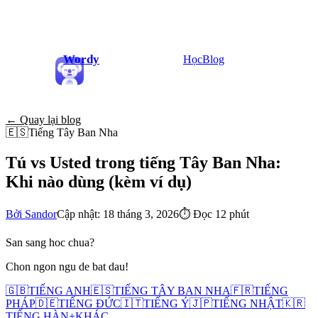
Wordy
Học
Blog
← Quay lại blog
🇪🇸
Tiếng Tây Ban Nha
Tú vs Usted trong tiếng Tây Ban Nha:
Khi nào dùng (kèm ví dụ)
Bởi Sandor
Cập nhật: 18 tháng 3, 2026
⏱
Đọc 12 phút
San sang hoc chua?
Chon ngon ngu de bat dau!
🇬🇧
TIẾNG ANH
🇪🇸
TIẾNG TÂY BAN NHA
🇫🇷
TIẾNG
PHÁP
🇩🇪
TIẾNG ĐỨC
🇮🇹
TIẾNG Ý
🇯🇵
TIẾNG NHẬT
🇰🇷
TIẾNG HÀN
+
KHÁC...