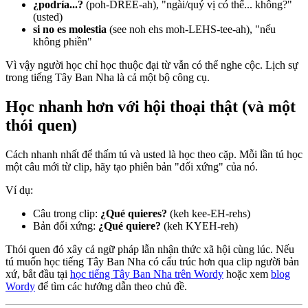
¿podría...?
(poh-DREE-ah), "ngài/quý vị có thể... không?"
(usted)
si no es molestia
(see noh ehs moh-LEHS-tee-ah), "nếu
không phiền"
Vì vậy người học chỉ học thuộc đại từ vẫn có thể nghe cộc. Lịch sự
trong tiếng Tây Ban Nha là cả một bộ công cụ.
Học nhanh hơn với hội thoại thật (và một
thói quen)
Cách nhanh nhất để thấm tú và usted là học theo cặp. Mỗi lần tú học
một câu mới từ clip, hãy tạo phiên bản "đối xứng" của nó.
Ví dụ:
Câu trong clip:
¿Qué quieres?
(keh kee-EH-rehs)
Bản đối xứng:
¿Qué quiere?
(keh KYEH-reh)
Thói quen đó xây cả ngữ pháp lẫn nhận thức xã hội cùng lúc. Nếu
tú muốn học tiếng Tây Ban Nha có cấu trúc hơn qua clip người bản
xứ, bắt đầu tại
học tiếng Tây Ban Nha trên Wordy
hoặc xem
blog
Wordy
để tìm các hướng dẫn theo chủ đề.