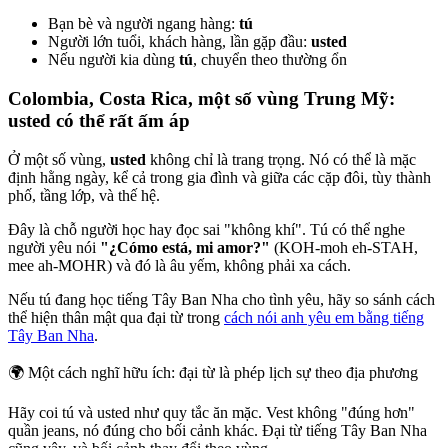
Bạn bè và người ngang hàng:
tú
Người lớn tuổi, khách hàng, lần gặp đầu:
usted
Nếu người kia dùng
tú
, chuyển theo thường ổn
Colombia, Costa Rica, một số vùng Trung Mỹ:
usted có thể rất ấm áp
Ở một số vùng,
usted
không chỉ là trang trọng. Nó có thể là mặc
định hằng ngày, kể cả trong gia đình và giữa các cặp đôi, tùy thành
phố, tầng lớp, và thế hệ.
Đây là chỗ người học hay đọc sai "không khí". Tú có thể nghe
người yêu nói
"¿Cómo está, mi amor?"
(KOH-moh eh-STAH,
mee ah-MOHR) và đó là âu yếm, không phải xa cách.
Nếu tú đang học tiếng Tây Ban Nha cho tình yêu, hãy so sánh cách
thể hiện thân mật qua đại từ trong
cách nói anh yêu em bằng tiếng
Tây Ban Nha
.
🌍
Một cách nghĩ hữu ích: đại từ là phép lịch sự theo địa phương
Hãy coi tú và usted như quy tắc ăn mặc. Vest không "đúng hơn"
quần jeans, nó đúng cho bối cảnh khác. Đại từ tiếng Tây Ban Nha