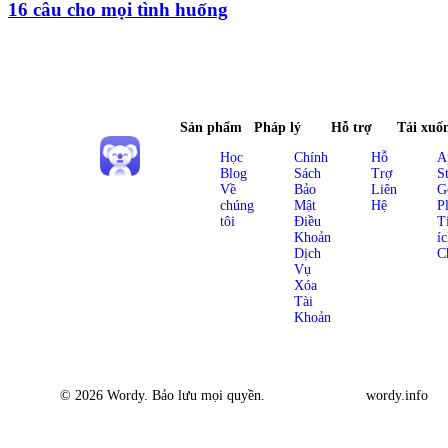
16 câu cho mọi tình huống
Sản phẩm
Pháp lý
Hỗ trợ
Tải xuố
Học
Chính
Hỗ
A
Blog
Sách
Trợ
S
Về
Bảo
Liên
G
chúng
Mật
Hệ
P
tôi
Điều
T
Khoản
í
Dịch
C
Vụ
Xóa
Tài
Khoản
© 2026 Wordy. Bảo lưu mọi quyền.
wordy.info