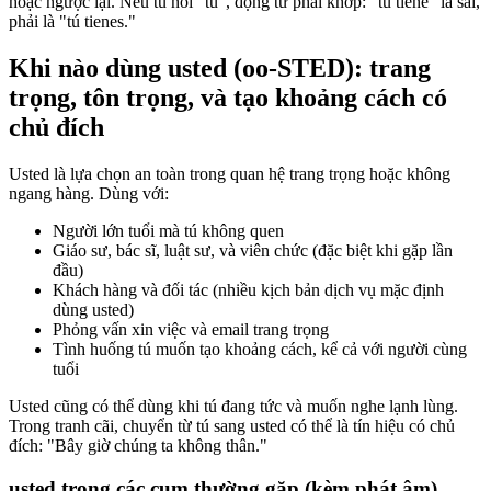
hoặc ngược lại. Nếu tú nói "tú", động từ phải khớp: "tú tiene" là sai,
phải là "tú tienes."
Khi nào dùng usted (oo-STED): trang
trọng, tôn trọng, và tạo khoảng cách có
chủ đích
Usted là lựa chọn an toàn trong quan hệ trang trọng hoặc không
ngang hàng. Dùng với:
Người lớn tuổi mà tú không quen
Giáo sư, bác sĩ, luật sư, và viên chức (đặc biệt khi gặp lần
đầu)
Khách hàng và đối tác (nhiều kịch bản dịch vụ mặc định
dùng usted)
Phỏng vấn xin việc và email trang trọng
Tình huống tú muốn tạo khoảng cách, kể cả với người cùng
tuổi
Usted cũng có thể dùng khi tú đang tức và muốn nghe lạnh lùng.
Trong tranh cãi, chuyển từ tú sang usted có thể là tín hiệu có chủ
đích: "Bây giờ chúng ta không thân."
usted trong các cụm thường gặp (kèm phát âm)