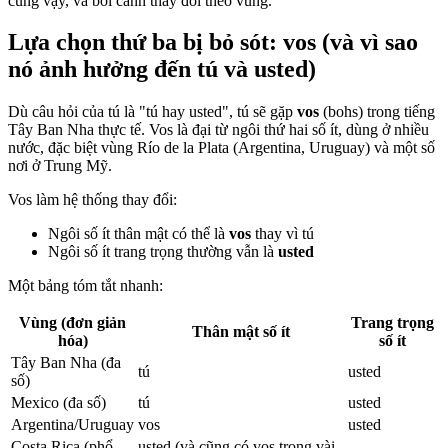
cũng vậy, và bối cảnh thay đổi theo vùng.
Lựa chọn thứ ba bị bỏ sót: vos (và vì sao
nó ảnh hưởng đến tú và usted)
Dù câu hỏi của tú là "tú hay usted", tú sẽ gặp
vos
(bohs) trong tiếng
Tây Ban Nha thực tế. Vos là đại từ ngôi thứ hai số ít, dùng ở nhiều
nước, đặc biệt vùng Río de la Plata (Argentina, Uruguay) và một số
nơi ở Trung Mỹ.
Vos làm hệ thống thay đổi:
Ngôi số ít thân mật có thể là
vos
thay vì tú
Ngôi số ít trang trọng thường vẫn là
usted
Một bảng tóm tắt nhanh:
Vùng (đơn giản
Trang trọng
Thân mật số ít
hóa)
số ít
Tây Ban Nha (đa
tú
usted
số)
Mexico (đa số)
tú
usted
Argentina/Uruguay
vos
usted
Costa Rica (phổ
usted (và cũng có vos trong vài