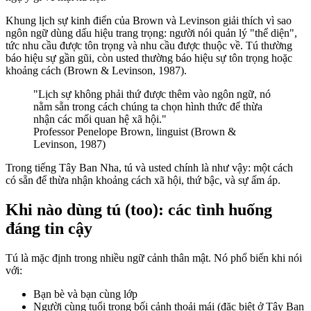
Khung lịch sự kinh điển của Brown và Levinson giải thích vì sao
ngôn ngữ dùng dấu hiệu trang trọng: người nói quản lý "thể diện",
tức nhu cầu được tôn trọng và nhu cầu được thuộc về. Tú thường
báo hiệu sự gần gũi, còn usted thường báo hiệu sự tôn trọng hoặc
khoảng cách (Brown & Levinson, 1987).
"Lịch sự không phải thứ được thêm vào ngôn ngữ, nó
nằm sẵn trong cách chúng ta chọn hình thức để thừa
nhận các mối quan hệ xã hội."
Professor Penelope Brown, linguist (Brown &
Levinson, 1987)
Trong tiếng Tây Ban Nha, tú và usted chính là như vậy: một cách
có sẵn để thừa nhận khoảng cách xã hội, thứ bậc, và sự ấm áp.
Khi nào dùng tú (too): các tình huống
đáng tin cậy
Tú là mặc định trong nhiều ngữ cảnh thân mật. Nó phổ biến khi nói
với:
Bạn bè và bạn cùng lớp
Người cùng tuổi trong bối cảnh thoải mái (đặc biệt ở Tây Ban