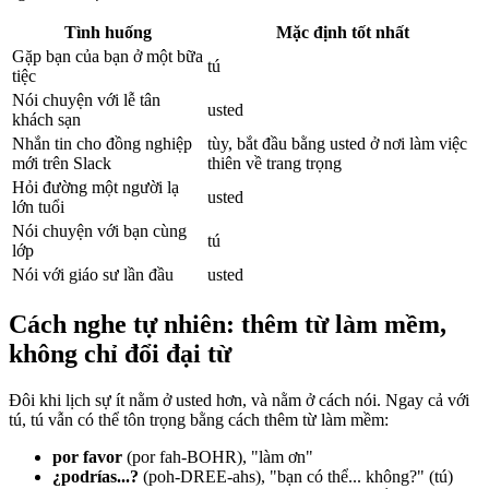
Tình huống
Mặc định tốt nhất
Gặp bạn của bạn ở một bữa
tú
tiệc
Nói chuyện với lễ tân
usted
khách sạn
Nhắn tin cho đồng nghiệp
tùy, bắt đầu bằng usted ở nơi làm việc
mới trên Slack
thiên về trang trọng
Hỏi đường một người lạ
usted
lớn tuổi
Nói chuyện với bạn cùng
tú
lớp
Nói với giáo sư lần đầu
usted
Cách nghe tự nhiên: thêm từ làm mềm,
không chỉ đổi đại từ
Đôi khi lịch sự ít nằm ở usted hơn, và nằm ở cách nói. Ngay cả với
tú, tú vẫn có thể tôn trọng bằng cách thêm từ làm mềm:
por favor
(por fah-BOHR), "làm ơn"
¿podrías...?
(poh-DREE-ahs), "bạn có thể... không?" (tú)