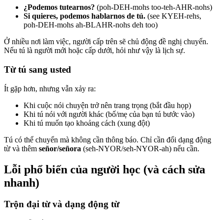
¿Podemos tutearnos?
(poh-DEH-mohs too-teh-AHR-nohs)
Si quieres, podemos hablarnos de tú.
(see KYEH-rehs,
poh-DEH-mohs ah-BLAHR-nohs deh too)
Ở nhiều nơi làm việc, người cấp trên sẽ chủ động đề nghị chuyển.
Nếu tú là người mới hoặc cấp dưới, hỏi như vậy là lịch sự.
Từ tú sang usted
Ít gặp hơn, nhưng vẫn xảy ra:
Khi cuộc nói chuyện trở nên trang trọng (bắt đầu họp)
Khi tú nói với người khác (bố/mẹ của bạn tú bước vào)
Khi tú muốn tạo khoảng cách (xung đột)
Tú có thể chuyển mà không cần thông báo. Chỉ cần đổi dạng động
từ và thêm
señor/señora
(seh-NYOR/seh-NYOR-ah) nếu cần.
Lỗi phổ biến của người học (và cách sửa
nhanh)
Trộn đại từ và dạng động từ