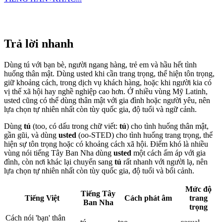
Trả lời nhanh
Dùng tú với bạn bè, người ngang hàng, trẻ em và hầu hết tình
huống thân mật. Dùng usted khi cần trang trọng, thể hiện tôn trọng,
giữ khoảng cách, trong dịch vụ khách hàng, hoặc khi người kia có
vị thế xã hội hay nghề nghiệp cao hơn. Ở nhiều vùng Mỹ Latinh,
usted cũng có thể dùng thân mật với gia đình hoặc người yêu, nên
lựa chọn tự nhiên nhất còn tùy quốc gia, độ tuổi và ngữ cảnh.
Dùng
tú
(too, có dấu trong chữ viết:
tú
) cho tình huống thân mật,
gần gũi, và dùng
usted
(oo-STED) cho tình huống trang trọng, thể
hiện sự tôn trọng hoặc có khoảng cách xã hội. Điểm khó là nhiều
vùng nói tiếng Tây Ban Nha dùng
usted
một cách ấm áp với gia
đình, còn nơi khác lại chuyển sang
tú
rất nhanh với người lạ, nên
lựa chọn tự nhiên nhất còn tùy quốc gia, độ tuổi và bối cảnh.
Mức độ
Tiếng Tây
Tiếng Việt
Cách phát âm
trang
Ban Nha
trọng
Cách nói 'bạn' thân