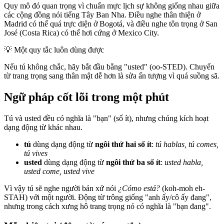
Quy mô đó quan trọng vì chuẩn mực lịch sự không giống nhau giữa
các cộng đồng nói tiếng Tây Ban Nha. Điều nghe thân thiện ở
Madrid có thể quá trực diện ở Bogotá, và điều nghe tôn trọng ở San
José (Costa Rica) có thể hơi cứng ở Mexico City.
💡
Một quy tắc luôn dùng được
Nếu tú không chắc, hãy bắt đầu bằng "usted" (oo-STED). Chuyển
từ trang trọng sang thân mật dễ hơn là sửa ấn tượng vì quá suồng sã.
Ngữ pháp cốt lõi trong một phút
Tú và usted đều có nghĩa là "bạn" (số ít), nhưng chúng kích hoạt
dạng động từ khác nhau.
tú
dùng dạng động từ
ngôi thứ hai số ít
:
tú hablas, tú comes,
tú vives
usted
dùng dạng động từ
ngôi thứ ba số ít
:
usted habla,
usted come, usted vive
Vì vậy tú sẽ nghe người bản xứ nói
¿Cómo está?
(koh-moh eh-
STAH) với một người. Động từ trông giống "anh ấy/cô ấy đang",
nhưng trong cách xưng hô trang trọng nó có nghĩa là "bạn đang".