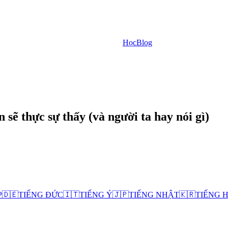
Học
Blog
 sẽ thực sự thấy (và người ta hay nói gì)
P
🇩🇪
TIẾNG ĐỨC
🇮🇹
TIẾNG Ý
🇯🇵
TIẾNG NHẬT
🇰🇷
TIẾNG 