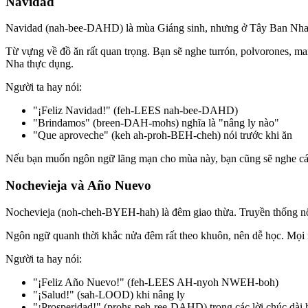
Navidad
Navidad (nah-bee-DAHD) là mùa Giáng sinh, nhưng ở Tây Ban Nha đó 
Từ vựng về đồ ăn rất quan trọng. Bạn sẽ nghe turrón, polvorones, mar
Nha thực dụng.
Người ta hay nói:
"¡Feliz Navidad!" (feh-LEES nah-bee-DAHD)
"Brindamos" (breen-DAH-mohs) nghĩa là "nâng ly nào"
"Que aproveche" (keh ah-proh-BEH-cheh) nói trước khi ăn
Nếu bạn muốn ngôn ngữ lãng mạn cho mùa này, bạn cũng sẽ nghe cá
Nochevieja và Año Nuevo
Nochevieja (noh-cheh-BYEH-hah) là đêm giao thừa. Truyền thống nổi t
Ngôn ngữ quanh thời khắc nửa đêm rất theo khuôn, nên dễ học. Mọi 
Người ta hay nói:
"¡Feliz Año Nuevo!" (feh-LEES AH-nyoh NWEH-boh)
"¡Salud!" (sah-LOOD) khi nâng ly
"¡Prosperidad!" (prohs-peh-ree-DAHD) trong các lời chúc dài 