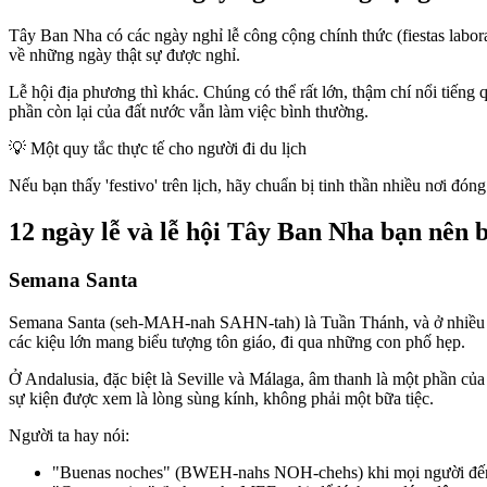
Tây Ban Nha có các ngày nghỉ lễ công cộng chính thức (fiestas labor
về những ngày thật sự được nghỉ.
Lễ hội địa phương thì khác. Chúng có thể rất lớn, thậm chí nổi tiếng
phần còn lại của đất nước vẫn làm việc bình thường.
💡
Một quy tắc thực tế cho người đi du lịch
Nếu bạn thấy 'festivo' trên lịch, hãy chuẩn bị tinh thần nhiều nơi đón
12 ngày lễ và lễ hội Tây Ban Nha bạn nên b
Semana Santa
Semana Santa (seh-MAH-nah SAHN-tah) là Tuần Thánh, và ở nhiều th
các kiệu lớn mang biểu tượng tôn giáo, đi qua những con phố hẹp.
Ở Andalusia, đặc biệt là Seville và Málaga, âm thanh là một phần của
sự kiện được xem là lòng sùng kính, không phải một bữa tiệc.
Người ta hay nói:
"Buenas noches" (BWEH-nahs NOH-chehs) khi mọi người đ