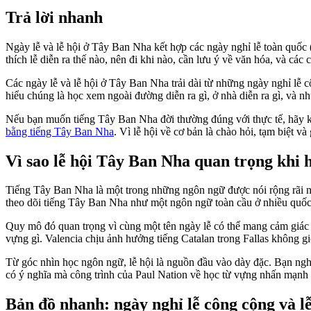
Trả lời nhanh
Ngày lễ và lễ hội ở Tây Ban Nha kết hợp các ngày nghỉ lễ toàn quốc
thích lễ diễn ra thế nào, nên đi khi nào, cần lưu ý về văn hóa, và c
Các ngày lễ và lễ hội ở Tây Ban Nha trải dài từ những ngày nghỉ lễ
hiểu chúng là học xem ngoài đường diễn ra gì, ở nhà diễn ra gì, và n
Nếu bạn muốn tiếng Tây Ban Nha đời thường đúng với thực tế, hãy k
bằng tiếng Tây Ban Nha
. Vì lễ hội về cơ bản là chào hỏi, tạm biệt và g
Vì sao lễ hội Tây Ban Nha quan trọng khi 
Tiếng Tây Ban Nha là một trong những ngôn ngữ được nói rộng rãi nhấ
theo dõi tiếng Tây Ban Nha như một ngôn ngữ toàn cầu ở nhiều quốc 
Quy mô đó quan trọng vì cùng một tên ngày lễ có thể mang cảm giác
vựng gì. Valencia chịu ảnh hưởng tiếng Catalan trong Fallas không gi
Từ góc nhìn học ngôn ngữ, lễ hội là nguồn đầu vào dày đặc. Bạn nghe c
có ý nghĩa mà công trình của Paul Nation về học từ vựng nhấn mạnh là
Bản đồ nhanh: ngày nghỉ lễ công cộng và l