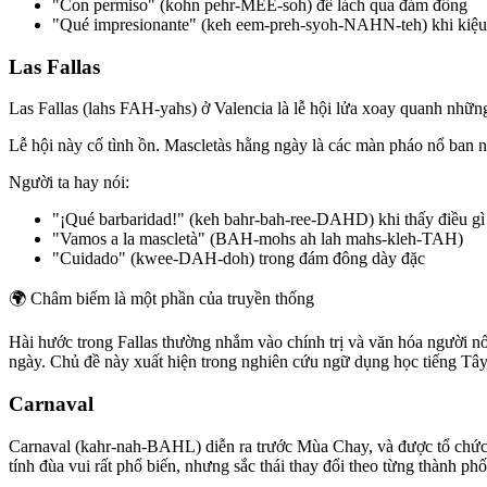
"Con permiso" (kohn pehr-MEE-soh) để lách qua đám đông
"Qué impresionante" (keh eem-preh-syoh-NAHN-teh) khi kiệu
Las Fallas
Las Fallas (lahs FAH-yahs) ở Valencia là lễ hội lửa xoay quanh nhữ
Lễ hội này cố tình ồn. Mascletàs hằng ngày là các màn pháo nổ ban 
Người ta hay nói:
"¡Qué barbaridad!" (keh bahr-bah-ree-DAHD) khi thấy điều g
"Vamos a la mascletà" (BAH-mohs ah lah mahs-kleh-TAH)
"Cuidado" (kwee-DAH-doh) trong đám đông dày đặc
🌍
Châm biếm là một phần của truyền thống
Hài hước trong Fallas thường nhắm vào chính trị và văn hóa người nổ
ngày. Chủ đề này xuất hiện trong nghiên cứu ngữ dụng học tiếng Tây
Carnaval
Carnaval (kahr-nah-BAHL) diễn ra trước Mùa Chay, và được tổ chức 
tính đùa vui rất phổ biến, nhưng sắc thái thay đổi theo từng thành phố