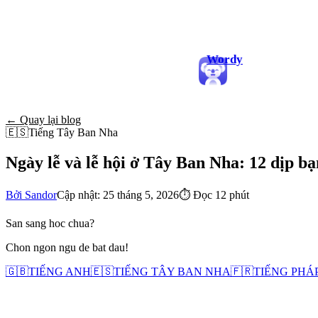
Wordy
← Quay lại blog
🇪🇸
Tiếng Tây Ban Nha
Ngày lễ và lễ hội ở Tây Ban Nha: 12 dịp bạn
Bởi Sandor
Cập nhật: 25 tháng 5, 2026
⏱
Đọc 12 phút
San sang hoc chua?
Chon ngon ngu de bat dau!
🇬🇧
TIẾNG ANH
🇪🇸
TIẾNG TÂY BAN NHA
🇫🇷
TIẾNG PHÁ