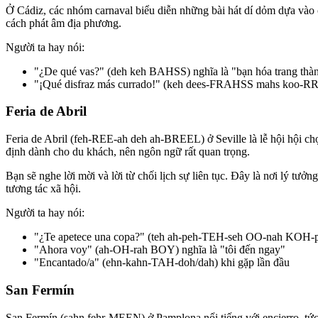
Ở Cádiz, các nhóm carnaval biểu diễn những bài hát dí dỏm dựa vào c
cách phát âm địa phương.
Người ta hay nói:
"¿De qué vas?" (deh keh BAHSS) nghĩa là "bạn hóa trang thàn
"¡Qué disfraz más currado!" (keh dees-FRAHSS mahs koo-RRA
Feria de Abril
Feria de Abril (feh-REE-ah deh ah-BREEL) ở Seville là lễ hội hội ch
định dành cho du khách, nên ngôn ngữ rất quan trọng.
Bạn sẽ nghe lời mời và lời từ chối lịch sự liên tục. Đây là nơi lý t
tương tác xã hội.
Người ta hay nói:
"¿Te apetece una copa?" (teh ah-peh-TEH-seh OO-nah KOH-pa
"Ahora voy" (ah-OH-rah BOY) nghĩa là "tôi đến ngay"
"Encantado/a" (ehn-kahn-TAH-doh/dah) khi gặp lần đầu
San Fermín
San Fermín (sahn fehr-MEEN) ở Pamplona nổi tiếng với encierro, tức 