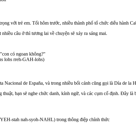
g với trẻ em. Tối hôm trước, nhiều thành phố tổ chức diễu hành Cab
 nhiều câu ở thì tương lai về chuyện sẽ xảy ra sáng mai.
 "con có ngoan không?"
s lohs rreh-GAH-lohs)
a Nacional de España, và trong nhiều bối cảnh cũng gọi là Día de la H
 thuật, bạn sẽ nghe chức danh, kính ngữ, và các cụm cố định. Đây là
 FYEH-stah nah-syoh-NAHL) trong thông điệp chính thức