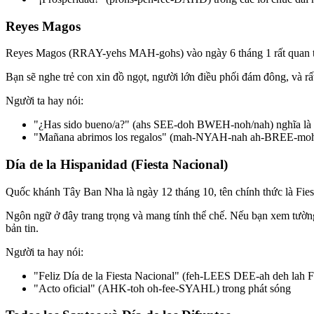
Reyes Magos
Reyes Magos (RRAY-yehs MAH-gohs) vào ngày 6 tháng 1 rất quan trọn
Bạn sẽ nghe trẻ con xin đồ ngọt, người lớn điều phối đám đông, và rất
Người ta hay nói:
"¿Has sido bueno/a?" (ahs SEE-doh BWEH-noh/nah) nghĩa là
"Mañana abrimos los regalos" (mah-NYAH-nah ah-BREE-moh
Día de la Hispanidad (Fiesta Nacional)
Quốc khánh Tây Ban Nha là ngày 12 tháng 10, tên chính thức là Fiest
Ngôn ngữ ở đây trang trọng và mang tính thể chế. Nếu bạn xem tường
bản tin.
Người ta hay nói:
"Feliz Día de la Fiesta Nacional" (feh-LEES DEE-ah deh lah
"Acto oficial" (AHK-toh oh-fee-SYAHL) trong phát sóng