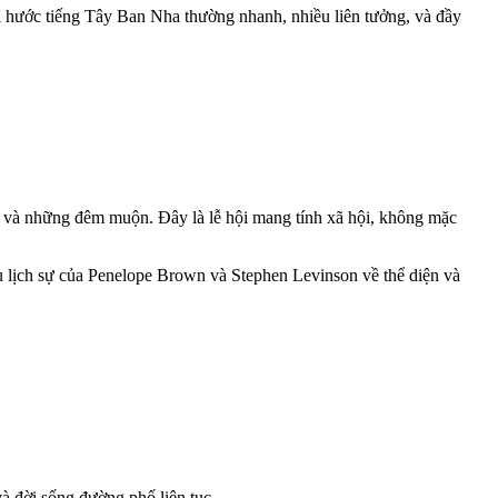
ài hước tiếng Tây Ban Nha thường nhanh, nhiều liên tưởng, và đầy
úa, và những đêm muộn. Đây là lễ hội mang tính xã hội, không mặc
cứu lịch sự của Penelope Brown và Stephen Levinson về thể diện và
à đời sống đường phố liên tục.