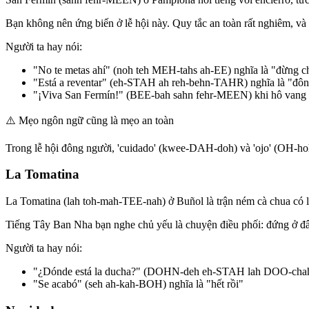
Bạn không nên ứng biến ở lễ hội này. Quy tắc an toàn rất nghiêm, v
Người ta hay nói:
"No te metas ahí" (noh teh MEH-tahs ah-EE) nghĩa là "đừng c
"Está a reventar" (eh-STAH ah reh-behn-TAHR) nghĩa là "đôn
"¡Viva San Fermín!" (BEE-bah sahn fehr-MEEN) khi hô vang
⚠️
Mẹo ngôn ngữ cũng là mẹo an toàn
Trong lễ hội đông người, 'cuidado' (kwee-DAH-doh) và 'ojo' (OH-hoh)
La Tomatina
La Tomatina (lah toh-mah-TEE-nah) ở Buñol là trận ném cà chua có luậ
Tiếng Tây Ban Nha bạn nghe chủ yếu là chuyện điều phối: đứng ở đâu, 
Người ta hay nói:
"¿Dónde está la ducha?" (DOHN-deh eh-STAH lah DOO-cha
"Se acabó" (seh ah-kah-BOH) nghĩa là "hết rồi"