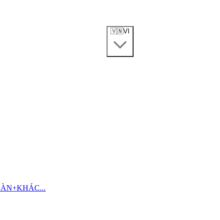
🇻🇳
VI
HÀN
+
KHÁC...