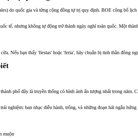
ales) do quốc gia và từng cộng đồng tự trị quy định. BOE công bố lịc
 quốc tế, nhưng không tự động trở thành ngày nghỉ toàn quốc. Một thàn
g cửa. Nếu bạn thấy 'fiestas' hoặc 'feria', hãy chuẩn bị tinh thần đông
iết
ành phố đây là truyền thống có hình ảnh ấn tượng nhất trong năm. C
 trải nghiệm: ban nhạc diễu hành, trống, và những đoạn hát ngẫu hứng g
ến muộn