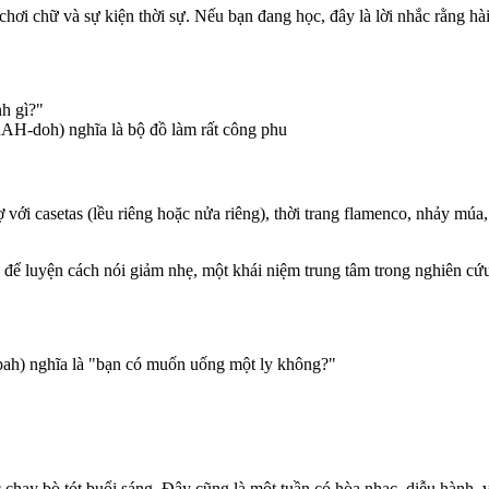
hơi chữ và sự kiện thời sự. Nếu bạn đang học, đây là lời nhắc rằng h
h gì?"
H-doh) nghĩa là bộ đồ làm rất công phu
ợ với casetas (lều riêng hoặc nửa riêng), thời trang flamenco, nhảy m
ưởng để luyện cách nói giảm nhẹ, một khái niệm trung tâm trong nghiên 
h) nghĩa là "bạn có muốn uống một ly không?"
chạy bò tót buổi sáng. Đây cũng là một tuần có hòa nhạc, diễu hành, v