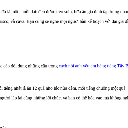
là một chuỗi dài: đèn được treo sớm, bữa ăn gia đình tập trung quan
isco, và cava. Bạn cũng sẽ nghe mọi người bàn kế hoạch với đại gia đì
c cặp đôi dùng những câu trong
cách nói anh yêu em bằng tiếng Tây 
iếng nhất là ăn 12 quả nho lúc nửa đêm, mỗi tiếng chuông một quả, gọi
người lặp lại cùng những lời chúc, và bạn có thể hòa vào mà không n
hơn