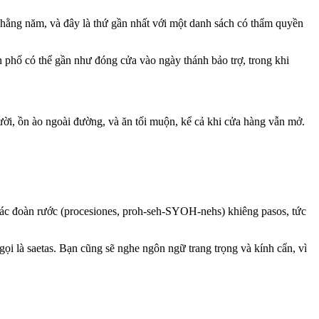
h hằng năm, và đây là thứ gần nhất với một danh sách có thẩm quyền
h phố có thể gần như đóng cửa vào ngày thánh bảo trợ, trong khi
 người, ồn ào ngoài đường, và ăn tối muộn, kể cả khi cửa hàng vẫn mở.
ác đoàn rước (procesiones, proh-seh-SYOH-nehs) khiêng pasos, tức
ọi là saetas. Bạn cũng sẽ nghe ngôn ngữ trang trọng và kính cẩn, vì