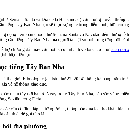
 (như Semana Santa và Día de la Hispanidad) với những truyền thống r
ác câu tiếng Tây Ban Nha bạn sẽ thực sự nghe trong diễu hành, bữa cơm g
 công cộng trên toàn quốc như Semana Santa và Navidad đến những lễ h
hững câu tiếng Tây Ban Nha mà người ta thật sự nói trong từng bối cản
ết hợp hướng dẫn này với một bài ôn nhanh về lời chào như
cách nói 
iới thiệu liên tục.
học tiếng Tây Ban Nha
t thế giới. Ethnologue (ấn bản thứ 27, 2024) thống kê hàng trăm triệu
gia và hệ thống giáo dục.
 khác nhau tùy nơi bạn ở. Ngay trong Tây Ban Nha, bản sắc vùng miền
ống Seville trong Feria.
ác câu cố định lặp lại từ người lạ, thông báo qua loa, hô khẩu hiệu, nâ
 cần thiết để ghi nhớ lâu.
ễ hội địa phương