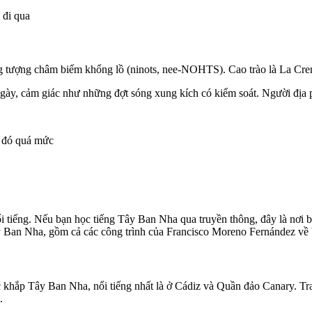
 đi qua
ng tượng châm biếm khổng lồ (ninots, nee-NOHTS). Cao trào là La Cre
ngày, cảm giác như những đợt sóng xung kích có kiểm soát. Người địa 
ì đó quá mức
i tiếng. Nếu bạn học tiếng Tây Ban Nha qua truyền thông, đây là nơi b
 Ban Nha, gồm cả các công trình của Francisco Moreno Fernández về b
khắp Tây Ban Nha, nổi tiếng nhất là ở Cádiz và Quần đảo Canary. Tr
.