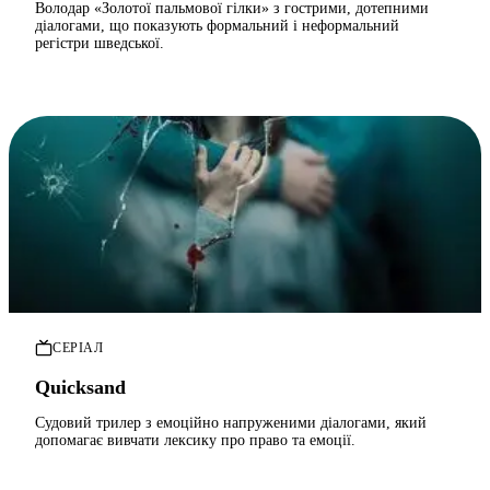
Володар «Золотої пальмової гілки» з гострими, дотепними
діалогами, що показують формальний і неформальний
регістри шведської.
СЕРІАЛ
Quicksand
Судовий трилер з емоційно напруженими діалогами, який
допомагає вивчати лексику про право та емоції.