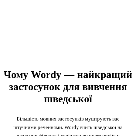
Чому Wordy — найкращий
застосунок для вивчення
шведської
Більшість мовних застосунків муштрують вас
штучними реченнями. Wordy вчить шведської на
реальних фільмах і серіалах: ви чуєте носіїв у