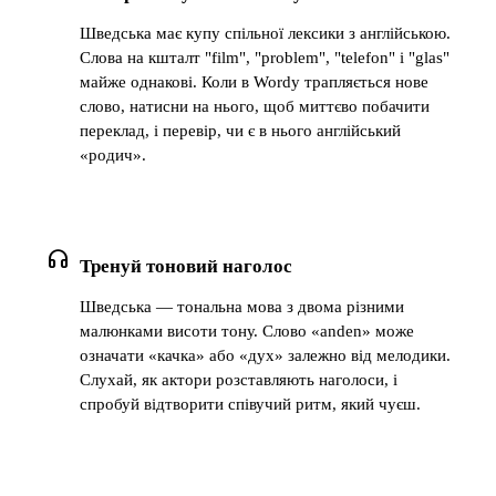
Шведська має купу спільної лексики з англійською.
Слова на кшталт "film", "problem", "telefon" і "glas"
майже однакові. Коли в Wordy трапляється нове
слово, натисни на нього, щоб миттєво побачити
переклад, і перевір, чи є в нього англійський
«родич».
headphones
Тренуй тоновий наголос
Шведська — тональна мова з двома різними
малюнками висоти тону. Слово «anden» може
означати «качка» або «дух» залежно від мелодики.
Слухай, як актори розставляють наголоси, і
спробуй відтворити співучий ритм, який чуєш.