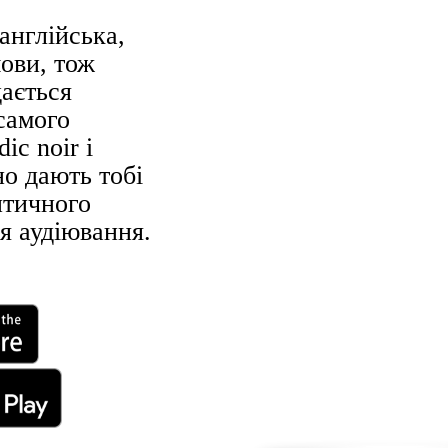
англійська,
мови, тож
дається
самого
ic noir і
но дають тобі
нтичного
я аудіювання.