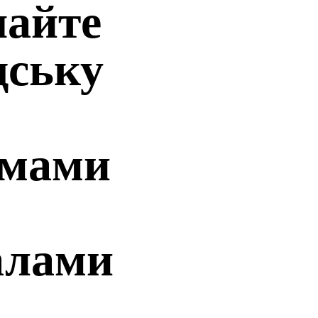
чайте
дську
ьмами
алами