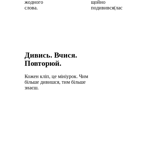
жодного
щойно
слова.
подивився(лася).
Дивись. Вчися.
Повторюй.
Кожен кліп, це мініурок. Чим
більше дивишся, тим більше
знаєш.