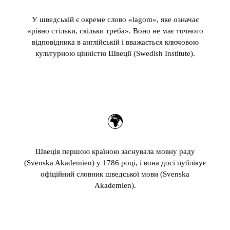
У шведській є окреме слово «lagom», яке означає
«рівно стільки, скільки треба». Воно не має точного
відповідника в англійській і вважається ключовою
культурною цінністю Швеції (Swedish Institute).
🌍
Швеція першою країною заснувала мовну раду
(Svenska Akademien) у 1786 році, і вона досі публікує
офіційний словник шведської мови (Svenska
Akademien).