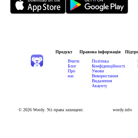
Продукт
Правова інформація
Підтр
Вчити
Політика
Блог
Конфіденційності
Про
Умови
нас
Використання
Видалення
Акаунту
© 2026 Wordy. Усі права захищені.
wordy.info