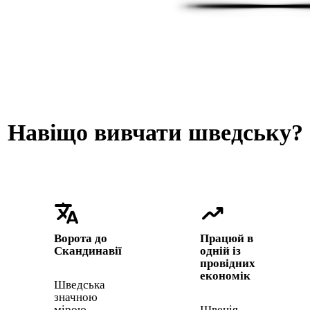
Навіщо вивчати шведську?
translate
trending_up
Ворота до
Працюй в
Скандинавії
одній із
провідних
економік
Шведська
значною
мірою
Швеція,