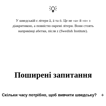
💡
У шведській є літери å, ä та ö. Це не «a» й «o» з
діакритикою, а повністю окремі літери. Вони стоять
наприкінці абетки, після z (Swedish Institute).
Поширені запитання
+
Скільки часу потрібно, щоб вивчити шведську?