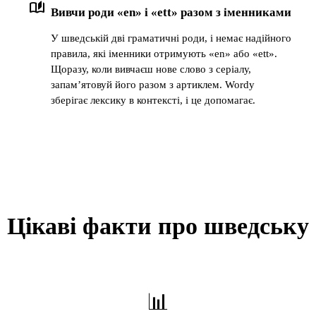
auto_stories
Вивчи роди «en» і «ett» разом з іменниками
У шведській дві граматичні роди, і немає надійного
правила, які іменники отримують «en» або «ett».
Щоразу, коли вивчаєш нове слово з серіалу,
запам’ятовуй його разом з артиклем. Wordy
зберігає лексику в контексті, і це допомагає.
Цікаві факти про шведську
📊