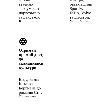
взаємно
батьківщина
зрозуміла з
Spotify,
норвезькою
IKEA, Volvo
та данською.
та Ericsson.
Вивчаючи
Хоча багато
шведську, ти
шведів на
отримуєш
роботі
фору й
спілкуються
language
майже
англійською,
безкоштовно
знання
починаєш
шведської
Отримай
розуміти ще
викликає
прямий доступ
дві мови.
довіру,
до
відкриває
скандинавської
двері до
культури
місцевих
команд і
часто
Від фільмів
потрібне для
Інгмара
отримання
Бергмана до
постійного
романів Стіга
проживання.
Ларссона,
шведська
культура має