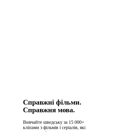
глобальний
вплив. Коли
знайомишся з
цими творами
мовою
оригіналу,
відкриваються
шари, які
переклади
втрачають.
Справжні фільми.
Справжня мова.
Вивчайте шведську за 15 000+
кліпами з фільмів і серіалів, які