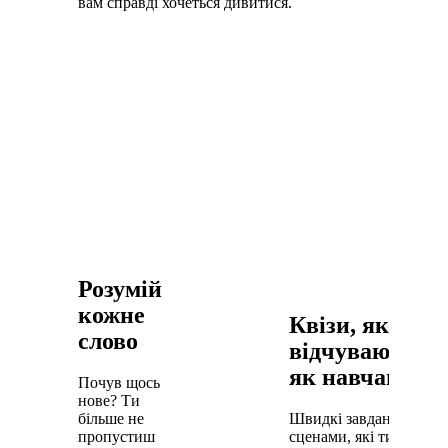
вам справді хочеться дивитися.
Розумій
кожне
Квізи, які не
слово
відчуваються
як навчання
Почув щось
нове? Ти
більше не
Швидкі завдання за
пропустиш
сценами, які ти