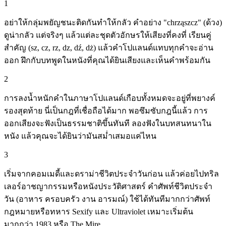
1
อย่าให้กลุ่มพยัญชนะติดกันทำให้กลัว คำอย่าง "chrząszcz" (ด้วง)
ดูน่ากลัว แต่จริงๆ แล้วแต่ละชุดตัวอักษรให้เสียงที่คงที่ เรียนคู่
สำคัญ (sz, cz, rz, dz, dź, dż) แล้วคำโปแลนด์แทบทุกคำจะอ่าน
ออก ฝึกกับบทพูดในหนังที่คุณได้ยินเสียงและเห็นคำพร้อมกัน
2
การลงน้ำหนักคำในภาษาโปแลนด์เกือบทั้งหมดจะอยู่ที่พยางค์
รองสุดท้าย นี่เป็นกฎที่เชื่อถือได้มาก พอซึมซับกฎนี้แล้ว การ
ออกเสียงจะฟังเป็นธรรมชาติขึ้นทันที ลองฟังในบทสนทนาใน
หนัง แล้วคุณจะได้ยินว่ามันสม่ำเสมอแค่ไหน
3
เริ่มจากคอมเมดี้และดราม่าชีวิตประจำวันก่อน แล้วค่อยไปทริล
เลอร์อาชญากรรมหรือหนังประวัติศาสตร์ คำศัพท์ชีวิตประจำ
วัน (อาหาร ครอบครัว งาน อารมณ์) ใช้ได้ทันทีมากกว่าศัพท์
กฎหมายหรือทหาร Sexify และ Ultraviolet เหมาะเริ่มต้น
มากกว่า 1983 หรือ The Mire