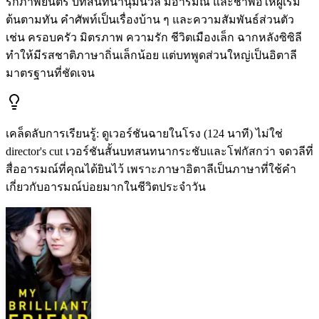
รักภาพยนตร์ บทสนทนานุ่มนวล มีอารมณ์ และช้าพอให้ผู้เริ่ม
ต้นตามทัน คำศัพท์เป็นเรื่องบ้าน ๆ และความสัมพันธ์ส่วนตัว
เช่น ครอบครัว มิตรภาพ ความรัก ชีวิตเมืองเล็ก ฉากหลังซิซิลี
ทำให้มีรสชาติภาษาถิ่นเล็กน้อย แต่บทพูดส่วนใหญ่เป็นอิตาลี
มาตรฐานที่ชัดเจน
เคล็ดลับการเรียนรู้
:
ดูเวอร์ชันฉายในโรง (124 นาที) ไม่ใช่
director's cut เวอร์ชันสั้นบทสนทนากระชับและโฟกัสกว่า จดวลีที่
สื่ออารมณ์ที่คุณได้ยินไว้ เพราะภาษาอิตาลีเป็นภาษาที่ใช้คำ
เกี่ยวกับอารมณ์บ่อยมากในชีวิตประจำวัน