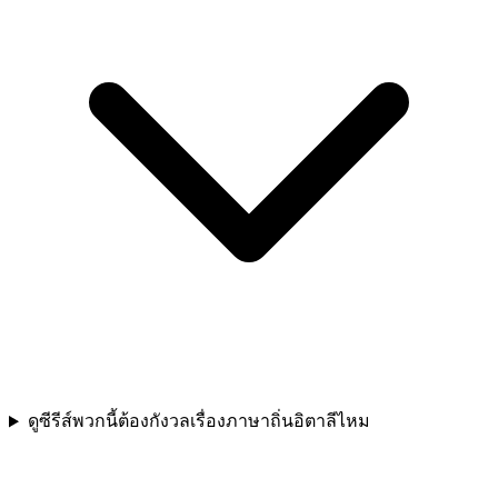
ดูซีรีส์พวกนี้ต้องกังวลเรื่องภาษาถิ่นอิตาลีไหม