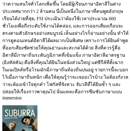
ว่าความสนใจทั่วโลกเพิ่มขึ้น โดยมีผู้เรียนภาษาอิตาลีในต่าง
ประเทศมากกว่า 2 ล้านคน นี่เป็นหนึ่งในภาษาที่คนพูดอังกฤษ
เรียนได้ง่ายที่สุด, FSI ประเมินว่าต้องใช้เวลาประมาณ 600
ชั่วโมงเพื่อถึงระดับใช้งานได้คล่อง, และการออกเสียงเกือบจะ
ตรงตามตัวอักษรอย่างสมบูรณ์ เห็นอย่างไรก็อ่านอย่างนั้น ทำให้
การดูคอนเทนต์อิตาลีได้ผลมากเป็นพิเศษ เพราะการได้ยินคำพูด
ที่ออกเสียงชัดช่วยให้คุณอ่านและสะกดได้ด้วย สิ่งที่ควรรู้คือ
อิตาลีมีภาษาถิ่นระดับภูมิภาคที่เข้มแข็ง ภาษาอิตาลีมาตรฐาน
(อิงทัสคัน) คือสิ่งที่คุณได้ยินในหนังส่วนใหญ่ แต่ซีรีส์ที่ตั้งฉาก
ในเนเปิลส์หรือโรมมักมีภาษาถิ่นท้องถิ่นปนอยู่ รายการนี้จะบอก
ไว้เมื่อภาษาถิ่นหนัก เพื่อให้คุณรู้ว่าจะเจออะไรบ้าง ไม่ต้องกังวล
ว่าจะต้องเข้าใจทุกคำ โฟกัสที่จังหวะ จับวลีที่ได้ยินซ้ำ ๆ และ
ปล่อยให้เรื่องราวพาคุณไป นั่นแหละคือการซึมซับภาษาแบบ
immersion