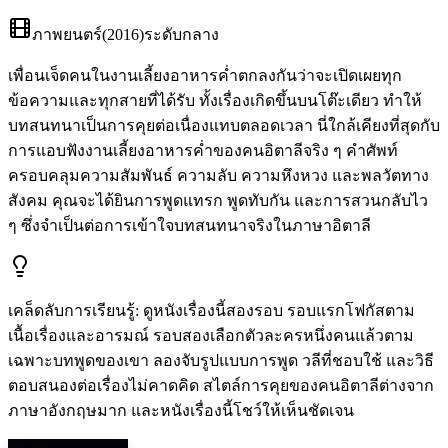
ภาพยนตร์
(
2016
)
ระดับกลาง
เพื่อนเจ็ดคนในงานเลี้ยงอาหารค่ำตกลงกันว่าจะเปิดเผยทุก
ข้อความและทุกสายที่ได้รับ ทั้งเรื่องเกิดขึ้นบนโต๊ะเดียว ทำให้
บทสนทนาเป็นการคุยต่อเนื่องแทบตลอดเวลา นี่ใกล้เคียงที่สุดกับ
การแอบฟังงานเลี้ยงอาหารค่ำของคนอิตาลีจริง ๆ คำศัพท์
ครอบคลุมความสัมพันธ์ ความลับ ความหึงหวง และพลวัตทาง
สังคม คุณจะได้ยินการพูดแทรก พูดทับกัน และการสวนกลับไว
ๆ ซึ่งจำเป็นต่อการเข้าใจบทสนทนาจริงในภาษาอิตาลี
เคล็ดลับการเรียนรู้
:
ดูหนังเรื่องนี้สองรอบ รอบแรกโฟกัสตาม
เนื้อเรื่องและอารมณ์ รอบสองเลือกตัวละครหนึ่งคนแล้วตาม
เฉพาะบทพูดของเขา ลองจับรูปแบบการพูด วลีที่ชอบใช้ และวิธี
ตอบสนองต่อเรื่องไม่คาดคิด สไตล์การคุยของคนอิตาลีต่างจาก
ภาษาอังกฤษมาก และหนังเรื่องนี้โชว์ให้เห็นชัดเจน