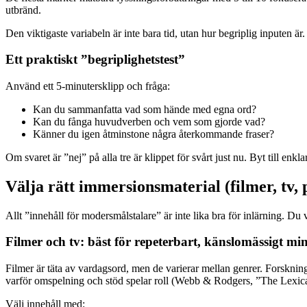
utbränd.
Den viktigaste variabeln är inte bara tid, utan hur begriplig inputen ä
Ett praktiskt ”begriplighetstest”
Använd ett 5-minutersklipp och fråga:
Kan du sammanfatta vad som hände med egna ord?
Kan du fånga huvudverben och vem som gjorde vad?
Känner du igen åtminstone några återkommande fraser?
Om svaret är ”nej” på alla tre är klippet för svårt just nu. Byt till enkl
Välja rätt immersionsmaterial (filmer, tv, 
Allt ”innehåll för modersmålstalare” är inte lika bra för inlärning. Du vil
Filmer och tv: bäst för repeterbart, känslomässigt mi
Filmer är täta av vardagsord, men de varierar mellan genrer. Forskning
varför omspelning och stöd spelar roll (Webb & Rodgers, ”The Lexi
Välj innehåll med: