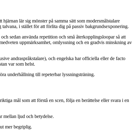
 att hjärnan lär sig mönster på samma sätt som modersmålstalare
lvana, i stället för att förlita dig på passiv bakgrundsexponering.
, och sedan använda repetition och små återkopplingsloopar så att
m plus medveten uppmärksamhet, omlyssning och en gradvis minskning av
sive andraspråkstalare), och engelska har officiella eller de facto
stan var som helst.
ra underhållning till repeterbar lyssningsträning.
iga mål som att förstå en scen, följa en berättelse eller svara i en
ar mellan ljud och betydelse.
ut mer begriplig.