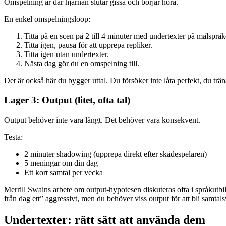
Omspelning är där hjärnan slutar gissa och börjar höra.
En enkel omspelningsloop:
Titta på en scen på 2 till 4 minuter med undertexter på målspråk
Titta igen, pausa för att upprepa repliker.
Titta igen utan undertexter.
Nästa dag gör du en omspelning till.
Det är också här du bygger uttal. Du försöker inte låta perfekt, du tr
Lager 3: Output (litet, ofta tal)
Output behöver inte vara långt. Det behöver vara konsekvent.
Testa:
2 minuter shadowing (upprepa direkt efter skådespelaren)
5 meningar om din dag
Ett kort samtal per vecka
Merrill Swains arbete om output-hypotesen diskuteras ofta i språkutbi
från dag ett” aggressivt, men du behöver viss output för att bli samtal
Undertexter: rätt sätt att använda dem