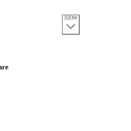
🇸🇪
SV
are