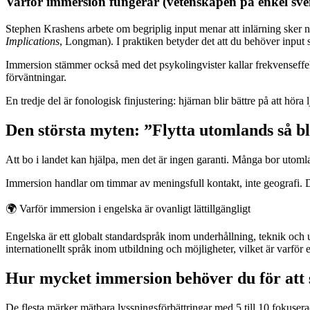
Varför immersion fungerar (vetenskapen på enkel sve
Stephen Krashens arbete om begriplig input menar att inlärning sker 
Implications
, Longman). I praktiken betyder det att du behöver input so
Immersion stämmer också med det psykolingvister kallar frekvenseffekt
förväntningar.
En tredje del är fonologisk finjustering: hjärnan blir bättre på att h
Den största myten: ”Flytta utomlands så bl
Att bo i landet kan hjälpa, men det är ingen garanti. Många bor utomla
Immersion handlar om timmar av meningsfull kontakt, inte geografi. 
🌍
Varför immersion i engelska är ovanligt lättillgängligt
Engelska är ett globalt standardspråk inom underhållning, teknik och
internationellt språk inom utbildning och möjligheter, vilket är varför
Hur mycket immersion behöver du för att s
De flesta märker mätbara lyssningsförbättringar med 5 till 10 fokuse