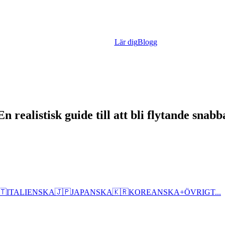
Lär dig
Blogg
ealistisk guide till att bli flytande snabb
🇹
ITALIENSKA
🇯🇵
JAPANSKA
🇰🇷
KOREANSKA
+
ÖVRIGT...