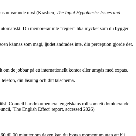
eras nuvarande nivå (Krashen,
The Input Hypothesis: Issues and
et automatiskt. Du memorerar inte ”regler” lika mycket som du bygger
 scen kännas som magi, ljudet ändrades inte, din perception gjorde det.
t om de jobbar på ett internationellt kontor eller umgås med expats.
elefon, din läsning och ditt talschema.
ritish Council har dokumenterat engelskans roll som ett dominerande
ouncil, 'The English Effect' report, accessed 2026).
ra 60 till 90 minuter om dagen kan du bygga momentum utan att bli