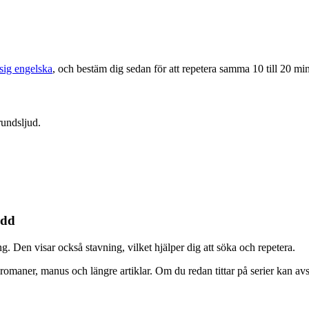
 sig engelska
, och bestäm dig sedan för att repetera samma 10 till 20 min
rundsljud.
edd
g. Den visar också stavning, vilket hjälper dig att söka och repetera.
l romaner, manus och längre artiklar. Om du redan tittar på serier kan a