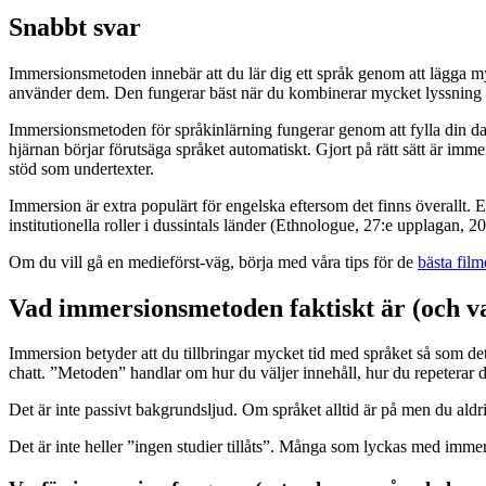
Snabbt svar
Immersionsmetoden innebär att du lär dig ett språk genom att lägga myc
använder dem. Den fungerar bäst när du kombinerar mycket lyssning med 
Immersionsmetoden för språkinlärning fungerar genom att fylla din dag
hjärnan börjar förutsäga språket automatiskt. Gjort på rätt sätt är im
stöd som undertexter.
Immersion är extra populärt för engelska eftersom det finns överallt. E
institutionella roller i dussintals länder (Ethnologue, 27:e upplagan,
Om du vill gå en medieförst-väg, börja med våra tips för de
bästa film
Vad immersionsmetoden faktiskt är (och va
Immersion betyder att du tillbringar mycket tid med språket så som det
chatt. ”Metoden” handlar om hur du väljer innehåll, hur du repeterar d
Det är inte passivt bakgrundsljud. Om språket alltid är på men du aldri
Det är inte heller ”ingen studier tillåts”. Många som lyckas med immers