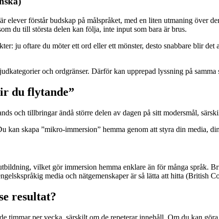
nska)
när elever förstår budskap på målspråket, med en liten utmaning över d
m du till största delen kan följa, inte input som bara är brus.
er: ju oftare du möter ett ord eller ett mönster, desto snabbare blir d
öra ljudkategorier och ordgränser. Därför kan upprepad lyssning på samma
ir du flytande”
nds och tillbringar ändå större delen av dagen på sitt modersmål, särskil
Du kan skapa ”mikro-immersion” hemma genom att styra din media, din t
 utbildning, vilket gör immersion hemma enklare än för många språk. B
 engelskspråkig media och nätgemenskaper är så lätta att hitta (British C
e resultat?
rade timmar per vecka, särskilt om de repeterar innehåll. Om du kan gö