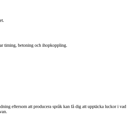
et.
änar timing, betoning och ihopkoppling.
ldning eftersom att producera språk kan få dig att upptäcka luckor i va
svan.