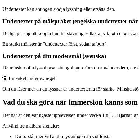
Undertexter kan antingen stödja lyssning eller ersätta den.
Undertexter på målspråket (engelska undertexter när 
De hjälper dig att koppla ljud till stavning, vilket är viktigt i engelsk
Ett starkt mönster är ”undertexter först, sedan ta bort”.
Undertexter på ditt modersmål (svenska)
De minskar ofta lyssningsansträngningen. Om du använder dem, använd d
💡
En enkel undertextregel
Om du läser mer än du lyssnar är undertexterna för starka. Minska stöd
Vad du ska göra när immersion känns som a
Det här är den vanligaste upplevelsen under vecka 1 till 3. Hjärnan an
Använd tre mätbara signaler:
Du förstår mer vid andra lyssningen än vid första