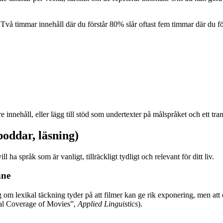
r. Två timmar innehåll där du förstår 80% slår oftast fem timmar där du f
are innehåll, eller lägg till stöd som undertexter på målspråket och ett tran
poddar, läsning)
l ha språk som är vanligt, tillräckligt tydligt och relevant för ditt liv.
nne
 om lexikal täckning tyder på att filmer kan ge rik exponering, men att 
cal Coverage of Movies”,
Applied Linguistics
).