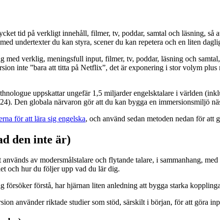
ket tid på verkligt innehåll, filmer, tv, poddar, samtal och läsning, så
undertexter du kan styra, scener du kan repetera och en liten daglig ta
 med verklig, meningsfull input, filmer, tv, poddar, läsning och samtal
mersion inte ”bara att titta på Netflix”, det är exponering i stor voly
thnologue uppskattar ungefär 1,5 miljarder engelsktalare i världen (inklu
 2024). Den globala närvaron gör att du kan bygga en immersionsmiljö nä
erna för att lära sig engelska
, och använd sedan metoden nedan för att gö
d den inte är)
 används av modersmålstalare och flytande talare, i sammanhang, med rikt
et och hur du följer upp vad du lär dig.
g försöker förstå, har hjärnan liten anledning att bygga starka koppling
ion använder riktade studier som stöd, särskilt i början, för att göra inp