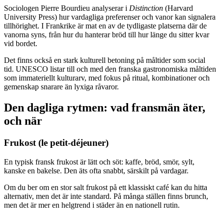
Sociologen Pierre Bourdieu analyserar i
Distinction
(Harvard
University Press) hur vardagliga preferenser och vanor kan signalera
tillhörighet. I Frankrike är mat en av de tydligaste platserna där de
vanorna syns, från hur du hanterar bröd till hur länge du sitter kvar
vid bordet.
Det finns också en stark kulturell betoning på måltider som social
tid. UNESCO listar till och med den franska gastronomiska måltiden
som immateriellt kulturarv, med fokus på ritual, kombinationer och
gemenskap snarare än lyxiga råvaror.
Den dagliga rytmen: vad fransmän äter,
och när
Frukost (le petit-déjeuner)
En typisk fransk frukost är lätt och söt: kaffe, bröd, smör, sylt,
kanske en bakelse. Den äts ofta snabbt, särskilt på vardagar.
Om du ber om en stor salt frukost på ett klassiskt café kan du hitta
alternativ, men det är inte standard. På många ställen finns brunch,
men det är mer en helgtrend i städer än en nationell rutin.