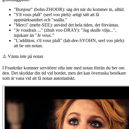
"Bonjour" (bohn-ZHOOR): säg det när du kommer in, alltid.
"S'il vous plaît" (seel voo pleh): artigt sätt att få
uppmärksamhet och "snälla."
"Merci" (mehr-SEE): använd det hela tiden, det förväntas.
"Je voudrais ..." (zhuh voo-DRAY): "Jag skulle vilja...",
mjukare än "Je veux."
"L'addition, s'il vous plaît" (lah-dee-SYOHN, seel voo pleh):
att be om notan.
⚠️
Vänta inte på notan
I Frankrike kommer servitörer ofta inte med notan förrän du ber om
den. Det skyddar din tid vid bordet, men det kan överraska besökare
som är vana vid att få notan automatiskt.