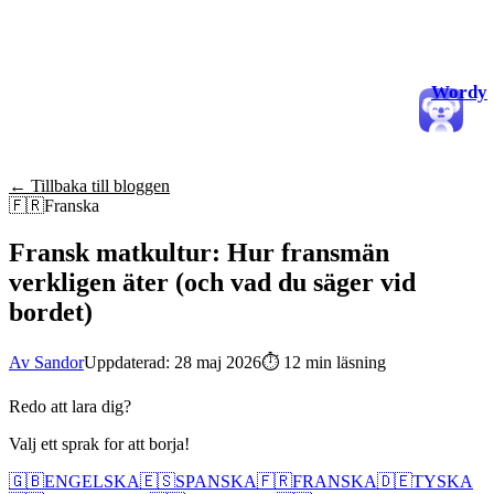
Wordy
← Tillbaka till bloggen
🇫🇷
Franska
Fransk matkultur: Hur fransmän
verkligen äter (och vad du säger vid
bordet)
Av Sandor
Uppdaterad: 28 maj 2026
⏱
12 min läsning
Redo att lara dig?
Valj ett sprak for att borja!
🇬🇧
ENGELSKA
🇪🇸
SPANSKA
🇫🇷
FRANSKA
🇩🇪
TYSKA