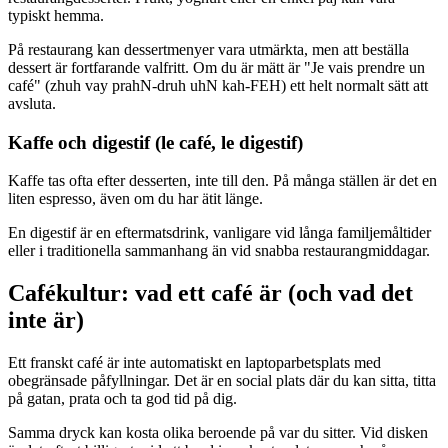
typiskt hemma.
På restaurang kan dessertmenyer vara utmärkta, men att beställa
dessert är fortfarande valfritt. Om du är mätt är "Je vais prendre un
café" (zhuh vay prahN-druh uhN kah-FEH) ett helt normalt sätt att
avsluta.
Kaffe och digestif (le café, le digestif)
Kaffe tas ofta efter desserten, inte till den. På många ställen är det en
liten espresso, även om du har ätit länge.
En digestif är en eftermatsdrink, vanligare vid långa familjemåltider
eller i traditionella sammanhang än vid snabba restaurangmiddagar.
Cafékultur: vad ett café är (och vad det
inte är)
Ett franskt café är inte automatiskt en laptoparbetsplats med
obegränsade påfyllningar. Det är en social plats där du kan sitta, titta
på gatan, prata och ta god tid på dig.
Samma dryck kan kosta olika beroende på var du sitter. Vid disken