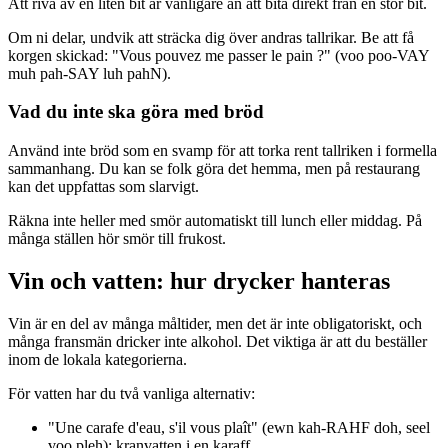
Att riva av en liten bit är vanligare än att bita direkt från en stor bit.
Om ni delar, undvik att sträcka dig över andras tallrikar. Be att få
korgen skickad: "Vous pouvez me passer le pain ?" (voo poo-VAY
muh pah-SAY luh pahN).
Vad du inte ska göra med bröd
Använd inte bröd som en svamp för att torka rent tallriken i formella
sammanhang. Du kan se folk göra det hemma, men på restaurang
kan det uppfattas som slarvigt.
Räkna inte heller med smör automatiskt till lunch eller middag. På
många ställen hör smör till frukost.
Vin och vatten: hur drycker hanteras
Vin är en del av många måltider, men det är inte obligatoriskt, och
många fransmän dricker inte alkohol. Det viktiga är att du beställer
inom de lokala kategorierna.
För vatten har du två vanliga alternativ:
"Une carafe d'eau, s'il vous plaît" (ewn kah-RAHF doh, seel
voo pleh): kranvatten i en karaff.