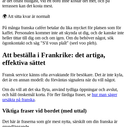
är det oftast billigast, vid ett bord inne kostar det mer, och på
terrassen kan det kosta mest.
🌍
Att sitta kvar är normalt
På många franska caféer betalar du lika mycket för platsen som för
kaffet. Personalen kommer inte att skynda ut dig, och de kanske inte
heller tittar till dig om och om igen. Om du behöver något, sök
ögonkontakt och säg "S'il vous plaît" (seel voo pleh).
Att beställa i Frankrike: det artiga,
effektiva sättet
Fransk service känns ofta avvaktande för besökare. Det är inte kyla,
det är en annan modell: du förväntas signalera när du vill något.
Om du vill att det ska flyta, använd tydliga öppningar och avslut,
och håll önskemål korta. För fler färdiga fraser, se
hur man säger
ursäkta på franska
.
Viktiga fraser vid bordet (med uttal)
Det här är fraserna som gör mest nytta, särskilt om din franska är
grundläggande.