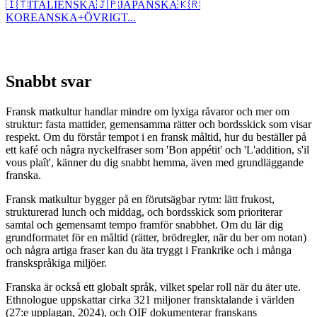
🇮🇹
ITALIENSKA
🇯🇵
JAPANSKA
🇰🇷
KOREANSKA
+
ÖVRIGT...
Snabbt svar
Fransk matkultur handlar mindre om lyxiga råvaror och mer om
struktur: fasta mattider, gemensamma rätter och bordsskick som visar
respekt. Om du förstår tempot i en fransk måltid, hur du beställer på
ett kafé och några nyckelfraser som 'Bon appétit' och 'L'addition, s'il
vous plaît', känner du dig snabbt hemma, även med grundläggande
franska.
Fransk matkultur bygger på en förutsägbar rytm: lätt frukost,
strukturerad lunch och middag, och bordsskick som prioriterar
samtal och gemensamt tempo framför snabbhet. Om du lär dig
grundformatet för en måltid (rätter, brödregler, när du ber om notan)
och några artiga fraser kan du äta tryggt i Frankrike och i många
franskspråkiga miljöer.
Franska är också ett globalt språk, vilket spelar roll när du äter ute.
Ethnologue uppskattar cirka 321 miljoner fransktalande i världen
(27:e upplagan, 2024), och OIF dokumenterar franskans