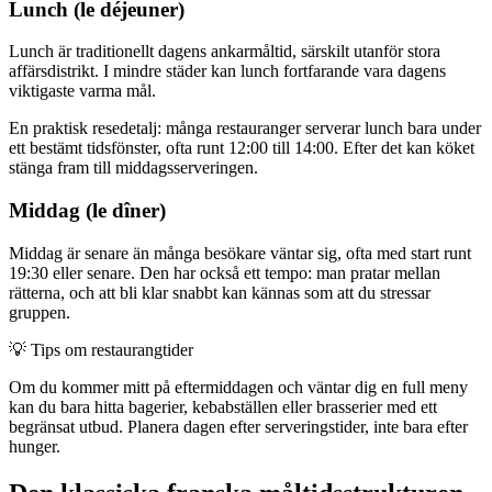
Lunch (le déjeuner)
Lunch är traditionellt dagens ankarmåltid, särskilt utanför stora
affärsdistrikt. I mindre städer kan lunch fortfarande vara dagens
viktigaste varma mål.
En praktisk resedetalj: många restauranger serverar lunch bara under
ett bestämt tidsfönster, ofta runt 12:00 till 14:00. Efter det kan köket
stänga fram till middagsserveringen.
Middag (le dîner)
Middag är senare än många besökare väntar sig, ofta med start runt
19:30 eller senare. Den har också ett tempo: man pratar mellan
rätterna, och att bli klar snabbt kan kännas som att du stressar
gruppen.
💡
Tips om restaurangtider
Om du kommer mitt på eftermiddagen och väntar dig en full meny
kan du bara hitta bagerier, kebabställen eller brasserier med ett
begränsat utbud. Planera dagen efter serveringstider, inte bara efter
hunger.