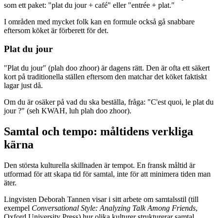
som ett paket: "plat du jour + café" eller "entrée + plat."
I områden med mycket folk kan en formule också gå snabbare
eftersom köket är förberett för det.
Plat du jour
"Plat du jour" (plah doo zhoor) är dagens rätt. Den är ofta ett säkert
kort på traditionella ställen eftersom den matchar det köket faktiskt
lagar just då.
Om du är osäker på vad du ska beställa, fråga: "C'est quoi, le plat du
jour ?" (seh KWAH, luh plah doo zhoor).
Samtal och tempo: måltidens verkliga
kärna
Den största kulturella skillnaden är tempot. En fransk måltid är
utformad för att skapa tid för samtal, inte för att minimera tiden man
äter.
Lingvisten Deborah Tannen visar i sitt arbete om samtalsstil (till
exempel
Conversational Style: Analyzing Talk Among Friends
,
Oxford University Press) hur olika kulturer strukturerar samtal,