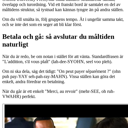
överlapp och turordning. Vid ett franskt bord är samtalet en del av
måltidens struktur, så tystnad kan kännas tyngre än på andra ställen.
Om du vill smälta in, följ gruppens tempo. Ät i ungefär samma takt,
och se inte det som en seger att bli klar först.
Betala och gå: så avslutar du måltiden
naturligt
När du är redo, be om notan i stället för att vänta. Standardfrasen är
"L'addition, s'il vous plaît" (lah-dee-SYOHN, seel voo pleh).
Om ni ska dela, säg det tidigt: "On peut payer séparément ?" (ohn
puh pay-YAY seh-pah-ray-MAHN). Vissa ställen kan göra det
enkelt, andra föredrar en betalning.
När du går är ett enkelt "Merci, au revoir" (mehr-SEE, oh ruh-
VWAHR) perfekt.