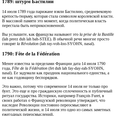
1789: штурм Бастилии
14 июля 1789 года парижане взяли Бастилию, средневековую
крепость-тюрьму, которая стала символом королевской власти.
В массовой памяти это момент, когда политическая власть
перестала быть неприкосновенной.
Вы услышите, как французы называют это
la prise de la Bastille
(lah preez duh lah bah-STEE). В обычной речи многие просто
говорят
la Révolution
(lah ray-voh-loo-SYOHN, nasal).
1790: Fête de la Fédération
Менее известна за пределами Франции дата 14 июля 1790
года,
Fête de la Fédération
(fet duh lah fay-day-rah-SYOHN,
nasal). Ее задумали как праздник национального единства, а
не как годовщину беспорядков.
Это важно, потому что современное 14 июля не только про
бунт. Это еще и про гражданскую сплоченность и публичный
ритуал государства. Историки, например François Furet, в
своих работах о Французской революции утверждает, что
наследие Революции постоянно переосмысляют в
политической жизни, и 14 июля это одно из самых заметных
ежегодных переосмыслений.