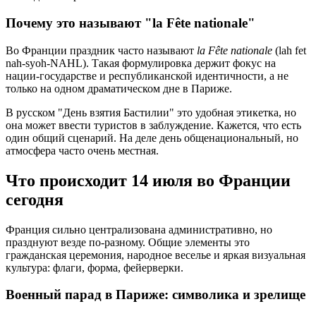
Почему это называют "la Fête nationale"
Во Франции праздник часто называют
la Fête nationale
(lah fet
nah-syoh-NAHL). Такая формулировка держит фокус на
нации-государстве и республиканской идентичности, а не
только на одном драматическом дне в Париже.
В русском "День взятия Бастилии" это удобная этикетка, но
она может ввести туристов в заблуждение. Кажется, что есть
один общий сценарий. На деле день общенациональный, но
атмосфера часто очень местная.
Что происходит 14 июля во Франции
сегодня
Франция сильно централизована административно, но
празднуют везде по-разному. Общие элементы это
гражданская церемония, народное веселье и яркая визуальная
культура: флаги, форма, фейерверки.
Военный парад в Париже: символика и зрелище