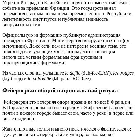
Утренний парад на Елисейских полях это самое узнаваемое
событие за пределами Франции. Это государственная
церемония с ясным посланием: преемственность Республики,
легитимность институтов и публичная видимость
вооруженных сил.
Официальную информацию публикуют администрация
президента Франции и Министерство вооруженных сил (см.
источники). Даже если вам не интересна военная тема, это
полезно для изучающих язык, потому что трансляция
наполнена четким формальным французским и
повторяющимися формулами.
Из частых слов вы услышите
le défilé
(duh-fee-LAY),
les troupes
(lay troop) и
la patrouille
(lah pah-TROO-ee).
Фейерверки: общий национальный ритуал
Фейерверки это вечерняя опора праздника по всей Франции.
В Париже есть большой показ рядом с Эйфелевой башней, но
почти в каждом городе бывает свой, часто у реки, в парке или
возле стадиона.
Ждите плотные толпы и много практического французского:
где лучше встать, перекрыта ли улица, во сколько все