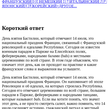
ФРАНЦУЗСКИЙ
🇩🇪
НЕМЕЦКИЙ
🇮🇹
ИТАЛЬЯНСКИЙ
🇯🇵
ЯПОНСКИЙ
🇰🇷
КОРЕЙСКИЙ
+
ДРУГОЕ...
Короткий ответ
День взятия Бастилии, который отмечают 14 июля, это
национальный праздник Франции, связанный с Французской
революцией и идеалами Республики. Сегодня он известен
военным парадом в Париже на Елисейских полях,
фейерверками, народными балами (bals) и местными
церемониями по всей стране. В этом гиде объясняем, что
означает этот день, как он проходит на практике и какие
французские слова и выражения вы услышите.
День взятия Бастилии, который отмечают 14 июля, это
национальный праздник Франции. Он напоминает об эпохе
Революции и об идеалах, на которых строилась Республика.
Сегодня его отмечают церемониями по всей стране, большим
парадом в Париже, фейерверками и народными танцами,
которые называют
bals
. Если вы хотите понять, что значит
этот день, а не просто смотреть салют, важно помнить, что 14
июля соединяет историю, гражданский ритуал и местный