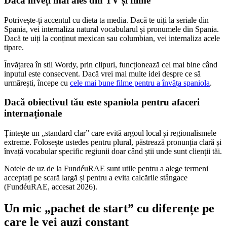
Dacă înveți mai ales din TV și filme
Potrivește-ți accentul cu dieta ta media. Dacă te uiți la seriale din
Spania, vei internaliza natural vocabularul și pronumele din Spania.
Dacă te uiți la conținut mexican sau columbian, vei internaliza acele
tipare.
Învățarea în stil Wordy, prin clipuri, funcționează cel mai bine când
inputul este consecvent. Dacă vrei mai multe idei despre ce să
urmărești, începe cu
cele mai bune filme pentru a învăța spaniola
.
Dacă obiectivul tău este spaniola pentru afaceri
internaționale
Țintește un „standard clar” care evită argoul local și regionalismele
extreme. Folosește ustedes pentru plural, păstrează pronunția clară și
învață vocabular specific regiunii doar când știi unde sunt clienții tăi.
Notele de uz de la FundéuRAE sunt utile pentru a alege termeni
acceptați pe scară largă și pentru a evita calcările stângace
(FundéuRAE, accesat 2026).
Un mic „pachet de start” cu diferențe pe
care le vei auzi constant