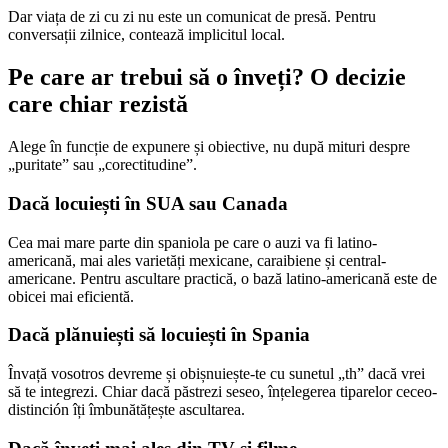
Dar viața de zi cu zi nu este un comunicat de presă. Pentru
conversații zilnice, contează implicitul local.
Pe care ar trebui să o înveți? O decizie
care chiar rezistă
Alege în funcție de expunere și obiective, nu după mituri despre
„puritate” sau „corectitudine”.
Dacă locuiești în SUA sau Canada
Cea mai mare parte din spaniola pe care o auzi va fi latino-
americană, mai ales varietăți mexicane, caraibiene și central-
americane. Pentru ascultare practică, o bază latino-americană este de
obicei mai eficientă.
Dacă plănuiești să locuiești în Spania
Învață vosotros devreme și obișnuiește-te cu sunetul „th” dacă vrei
să te integrezi. Chiar dacă păstrezi seseo, înțelegerea tiparelor ceceo-
distinción îți îmbunătățește ascultarea.