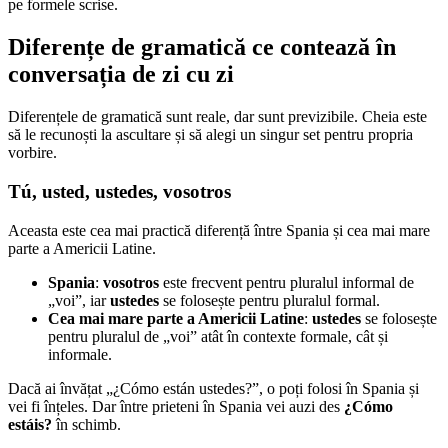
pe formele scrise.
Diferențe de gramatică ce contează în
conversația de zi cu zi
Diferențele de gramatică sunt reale, dar sunt previzibile. Cheia este
să le recunoști la ascultare și să alegi un singur set pentru propria
vorbire.
Tú, usted, ustedes, vosotros
Aceasta este cea mai practică diferență între Spania și cea mai mare
parte a Americii Latine.
Spania
:
vosotros
este frecvent pentru pluralul informal de
„voi”, iar
ustedes
se folosește pentru pluralul formal.
Cea mai mare parte a Americii Latine
:
ustedes
se folosește
pentru pluralul de „voi” atât în contexte formale, cât și
informale.
Dacă ai învățat „¿Cómo están ustedes?”, o poți folosi în Spania și
vei fi înțeles. Dar între prieteni în Spania vei auzi des
¿Cómo
estáis?
în schimb.