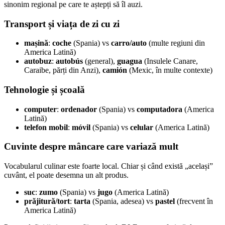
sinonim regional pe care te aștepți să îl auzi.
Transport și viața de zi cu zi
mașină
:
coche
(Spania) vs
carro/auto
(multe regiuni din
America Latină)
autobuz
:
autobús
(general),
guagua
(Insulele Canare,
Caraibe, părți din Anzi),
camión
(Mexic, în multe contexte)
Tehnologie și școală
computer
:
ordenador
(Spania) vs
computadora
(America
Latină)
telefon mobil
:
móvil
(Spania) vs
celular
(America Latină)
Cuvinte despre mâncare care variază mult
Vocabularul culinar este foarte local. Chiar și când există „același”
cuvânt, el poate desemna un alt produs.
suc
:
zumo
(Spania) vs
jugo
(America Latină)
prăjitură/tort
:
tarta
(Spania, adesea) vs
pastel
(frecvent în
America Latină)