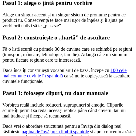
Pasul 1: alege o țintă pentru vorbire
Alege un singur accent și un singur sistem de pronume pentru ce
produci tu. Consecvența te face mai ușor de înțeles și îi ajută pe
vorbitorii nativi să te „plaseze”.
Pasul 2: construiește o „hartă” de ascultare
Fă o listă scurtă cu primele 30 de cuvinte care se schimbă pe regiuni
(transport, mâncare, tehnologie, familie). Adaugă câte un sinonim
pentru fiecare regiune care te interesează.
Dacă încă îți construiești vocabularul de bază, începe cu
100 cele
mai comune cuvinte în spaniolă
ca să nu te copleșească la ascultare
cuvintele funcționale.
Pasul 3: folosește clipuri, nu doar manuale
Vorbirea reală include reduceri, suprapuneri și emoție. Clipurile
scurte îți permit să redai aceeași replică până când creierul tău nu
mai traduce și începe să recunoască.
Dacă vrei o abordare structurată pentru a învăța din dialog real,
răsfoiește
pagina de învățare a limbii spaniole
și apoi concentrează-te