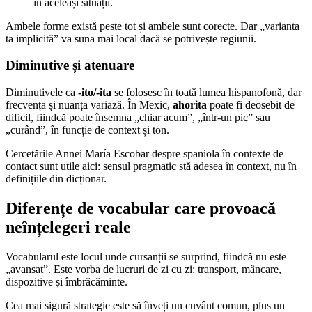
în aceleași situații.
Ambele forme există peste tot și ambele sunt corecte. Dar „varianta
ta implicită” va suna mai local dacă se potrivește regiunii.
Diminutive și atenuare
Diminutivele ca
-ito/-ita
se folosesc în toată lumea hispanofonă, dar
frecvența și nuanța variază. În Mexic,
ahorita
poate fi deosebit de
dificil, fiindcă poate însemna „chiar acum”, „într-un pic” sau
„curând”, în funcție de context și ton.
Cercetările Annei María Escobar despre spaniola în contexte de
contact sunt utile aici: sensul pragmatic stă adesea în context, nu în
definițiile din dicționar.
Diferențe de vocabular care provoacă
neînțelegeri reale
Vocabularul este locul unde cursanții se surprind, fiindcă nu este
„avansat”. Este vorba de lucruri de zi cu zi: transport, mâncare,
dispozitive și îmbrăcăminte.
Cea mai sigură strategie este să înveți un cuvânt comun, plus un