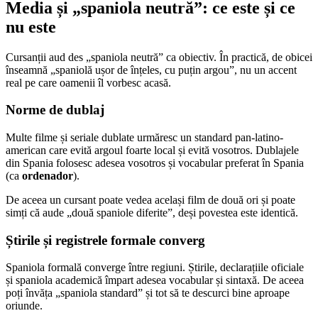
Media și „spaniola neutră”: ce este și ce
nu este
Cursanții aud des „spaniola neutră” ca obiectiv. În practică, de obicei
înseamnă „spaniolă ușor de înțeles, cu puțin argou”, nu un accent
real pe care oamenii îl vorbesc acasă.
Norme de dublaj
Multe filme și seriale dublate urmăresc un standard pan-latino-
american care evită argoul foarte local și evită vosotros. Dublajele
din Spania folosesc adesea vosotros și vocabular preferat în Spania
(ca
ordenador
).
De aceea un cursant poate vedea același film de două ori și poate
simți că aude „două spaniole diferite”, deși povestea este identică.
Știrile și registrele formale converg
Spaniola formală converge între regiuni. Știrile, declarațiile oficiale
și spaniola academică împart adesea vocabular și sintaxă. De aceea
poți învăța „spaniola standard” și tot să te descurci bine aproape
oriunde.