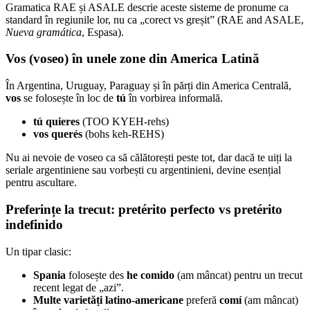
Gramatica RAE și ASALE descrie aceste sisteme de pronume ca
standard în regiunile lor, nu ca „corect vs greșit” (RAE and ASALE,
Nueva gramática
, Espasa).
Vos (voseo) în unele zone din America Latină
În Argentina, Uruguay, Paraguay și în părți din America Centrală,
vos
se folosește în loc de
tú
în vorbirea informală.
tú quieres
(TOO KYEH-rehs)
vos querés
(bohs keh-REHS)
Nu ai nevoie de voseo ca să călătorești peste tot, dar dacă te uiți la
seriale argentiniene sau vorbești cu argentinieni, devine esențial
pentru ascultare.
Preferințe la trecut: pretérito perfecto vs pretérito
indefinido
Un tipar clasic:
Spania
folosește des
he comido
(am mâncat) pentru un trecut
recent legat de „azi”.
Multe varietăți latino-americane
preferă
comí
(am mâncat)