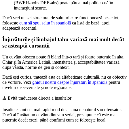
(BWEH-nohs DEE-ahs) poate părea mai politicoasă în
interacțiuni scurte.
Dacă vrei un set structurat de saluturi care funcționează peste tot,
folosește
cum să spui salut în spaniolă
ca listă de bază, apoi
adaptează accentul.
Înjurăturile și limbajul tabu variază mai mult decât
se așteaptă cursanții
Un cuvânt obscen poate fi blând într-o țară și foarte puternic în alta.
Chiar și în America Latină, intensitatea și acceptabilitatea variază
după vârstă, norme de gen și context.
Dacă ești curios, tratează asta ca alfabetizare culturală, nu ca obiectiv
de vorbire. Vezi
ghidul nostru despre înjurături în spaniolă
pentru
niveluri de severitate și note regionale.
⚠️
Evită traducerea directă a insultelor
Insultele sunt cel mai rapid mod de a suna nenatural sau ofensator.
Dacă ai învățat un cuvânt dintr-un serial, presupune că este mai
puternic decât crezi, până confirmi cum se folosește local.