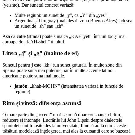
(yeísmo). Dar sunetul concret variază:
Multe regiuni: un sunet de „y”, ca „Y” din „yes”
Argentina și Uruguay (mai ales în zona Buenos Aires): adesea
un sunet de „sh” sau „zh”
Așa că
calle
(stradă) poate suna ca „KAH-yeh” într-un loc și mai
aproape de „KAH-sheh” în altul.
Litera „j” și „g” (înainte de e/i)
Sunetul pentru
j
este „kh” (un sunet gutural). În multe zone din
Spania poate suna mai puternic, iar în multe accente latino-
americane poate suna mai moale.
jamón
: „khah-MOHN” (intensitatea variază în funcție de
regiune)
Ritm și viteză: diferența ascunsă
O mare parte din „accent” nu înseamnă doar consoane, ci ritm,
reducere și intonație. Lucrările lui John Lipski despre dialectele
spaniolei sunt folosite des la universitate, fiindcă arată cum aceste
trăsături modelează înțelegerea, mai ales la cursanții care se bazează