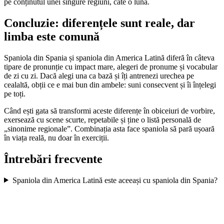
pe conținutul unei singure regiuni, câte o lună.
Concluzie: diferențele sunt reale, dar
limba este comună
Spaniola din Spania și spaniola din America Latină diferă în câteva
tipare de pronunție cu impact mare, alegeri de pronume și vocabular
de zi cu zi. Dacă alegi una ca bază și îți antrenezi urechea pe
cealaltă, obții ce e mai bun din ambele: suni consecvent și îi înțelegi
pe toți.
Când ești gata să transformi aceste diferențe în obiceiuri de vorbire,
exersează cu scene scurte, repetabile și ține o listă personală de
„sinonime regionale”. Combinația asta face spaniola să pară ușoară
în viața reală, nu doar în exerciții.
Întrebări frecvente
Spaniola din America Latină este aceeași cu spaniola din Spania?