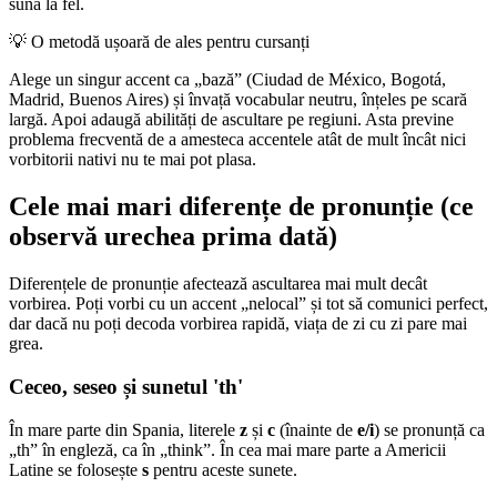
suna la fel.
💡
O metodă ușoară de ales pentru cursanți
Alege un singur accent ca „bază” (Ciudad de México, Bogotá,
Madrid, Buenos Aires) și învață vocabular neutru, înțeles pe scară
largă. Apoi adaugă abilități de ascultare pe regiuni. Asta previne
problema frecventă de a amesteca accentele atât de mult încât nici
vorbitorii nativi nu te mai pot plasa.
Cele mai mari diferențe de pronunție (ce
observă urechea prima dată)
Diferențele de pronunție afectează ascultarea mai mult decât
vorbirea. Poți vorbi cu un accent „nelocal” și tot să comunici perfect,
dar dacă nu poți decoda vorbirea rapidă, viața de zi cu zi pare mai
grea.
Ceceo, seseo și sunetul 'th'
În mare parte din Spania, literele
z
și
c
(înainte de
e/i
) se pronunță ca
„th” în engleză, ca în „think”. În cea mai mare parte a Americii
Latine se folosește
s
pentru aceste sunete.