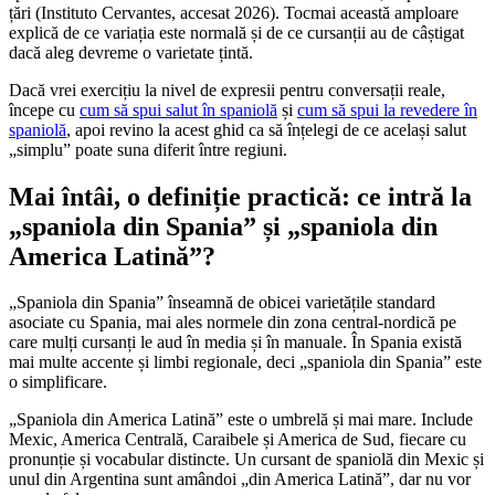
țări (Instituto Cervantes, accesat 2026). Tocmai această amploare
explică de ce variația este normală și de ce cursanții au de câștigat
dacă aleg devreme o varietate țintă.
Dacă vrei exercițiu la nivel de expresii pentru conversații reale,
începe cu
cum să spui salut în spaniolă
și
cum să spui la revedere în
spaniolă
, apoi revino la acest ghid ca să înțelegi de ce același salut
„simplu” poate suna diferit între regiuni.
Mai întâi, o definiție practică: ce intră la
„spaniola din Spania” și „spaniola din
America Latină”?
„Spaniola din Spania” înseamnă de obicei varietățile standard
asociate cu Spania, mai ales normele din zona central-nordică pe
care mulți cursanți le aud în media și în manuale. În Spania există
mai multe accente și limbi regionale, deci „spaniola din Spania” este
o simplificare.
„Spaniola din America Latină” este o umbrelă și mai mare. Include
Mexic, America Centrală, Caraibele și America de Sud, fiecare cu
pronunție și vocabular distincte. Un cursant de spaniolă din Mexic și
unul din Argentina sunt amândoi „din America Latină”, dar nu vor