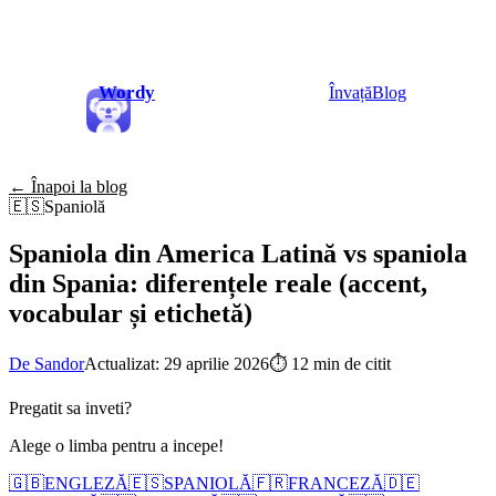
Wordy
Învață
Blog
← Înapoi la blog
🇪🇸
Spaniolă
Spaniola din America Latină vs spaniola
din Spania: diferențele reale (accent,
vocabular și etichetă)
De Sandor
Actualizat: 29 aprilie 2026
⏱
12 min de citit
Pregatit sa inveti?
Alege o limba pentru a incepe!
🇬🇧
ENGLEZĂ
🇪🇸
SPANIOLĂ
🇫🇷
FRANCEZĂ
🇩🇪