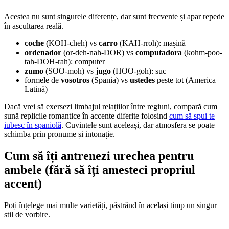
Acestea nu sunt singurele diferențe, dar sunt frecvente și apar repede
în ascultarea reală.
coche
(KOH-cheh) vs
carro
(KAH-rroh): mașină
ordenador
(or-deh-nah-DOR) vs
computadora
(kohm-poo-
tah-DOH-rah): computer
zumo
(SOO-moh) vs
jugo
(HOO-goh): suc
formele de
vosotros
(Spania) vs
ustedes
peste tot (America
Latină)
Dacă vrei să exersezi limbajul relațiilor între regiuni, compară cum
sună replicile romantice în accente diferite folosind
cum să spui te
iubesc în spaniolă
. Cuvintele sunt aceleași, dar atmosfera se poate
schimba prin pronume și intonație.
Cum să îți antrenezi urechea pentru
ambele (fără să îți amesteci propriul
accent)
Poți înțelege mai multe varietăți, păstrând în același timp un singur
stil de vorbire.