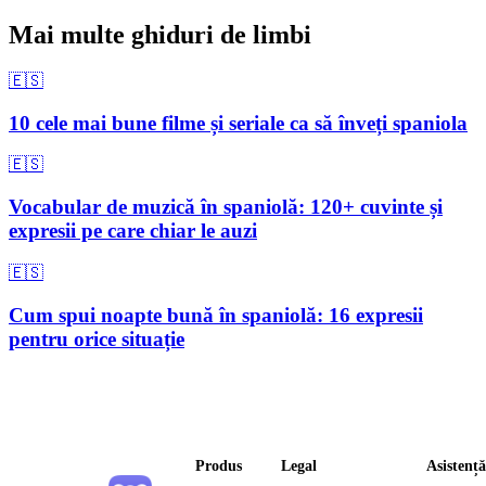
Mai multe ghiduri de limbi
🇪🇸
10 cele mai bune filme și seriale ca să înveți spaniola
🇪🇸
Vocabular de muzică în spaniolă: 120+ cuvinte și
expresii pe care chiar le auzi
🇪🇸
Cum spui noapte bună în spaniolă: 16 expresii
pentru orice situație
Produs
Legal
Asistență