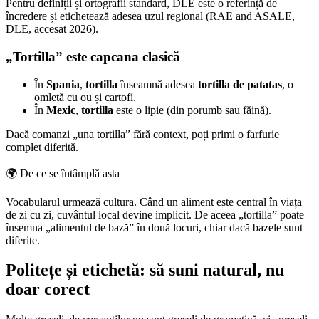
Pentru definiții și ortografii standard, DLE este o referință de
încredere și etichetează adesea uzul regional (RAE and ASALE,
DLE, accesat 2026).
„Tortilla” este capcana clasică
În
Spania
,
tortilla
înseamnă adesea
tortilla de patatas
, o
omletă cu ou și cartofi.
În
Mexic
,
tortilla
este o lipie (din porumb sau făină).
Dacă comanzi „una tortilla” fără context, poți primi o farfurie
complet diferită.
🌍
De ce se întâmplă asta
Vocabularul urmează cultura. Când un aliment este central în viața
de zi cu zi, cuvântul local devine implicit. De aceea „tortilla” poate
însemna „alimentul de bază” în două locuri, chiar dacă bazele sunt
diferite.
Politețe și etichetă: să suni natural, nu
doar corect