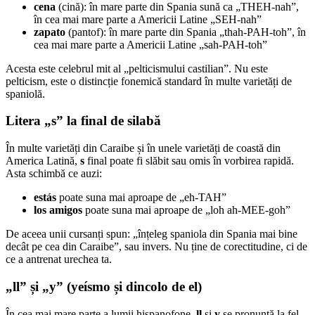
cena
(cină): în mare parte din Spania sună ca „THEH-nah”,
în cea mai mare parte a Americii Latine „SEH-nah”
zapato
(pantof): în mare parte din Spania „thah-PAH-toh”, în
cea mai mare parte a Americii Latine „sah-PAH-toh”
Acesta este celebrul mit al „pelticismului castilian”. Nu este
pelticism, este o distincție fonemică standard în multe varietăți de
spaniolă.
Litera „s” la final de silabă
În multe varietăți din Caraibe și în unele varietăți de coastă din
America Latină,
s
final poate fi slăbit sau omis în vorbirea rapidă.
Asta schimbă ce auzi:
estás
poate suna mai aproape de „eh-TAH”
los amigos
poate suna mai aproape de „loh ah-MEE-goh”
De aceea unii cursanți spun: „înțeleg spaniola din Spania mai bine
decât pe cea din Caraibe”, sau invers. Nu ține de corectitudine, ci de
ce a antrenat urechea ta.
„ll” și „y” (yeísmo și dincolo de el)
În cea mai mare parte a lumii hispanofone,
ll
și
y
se pronunță la fel