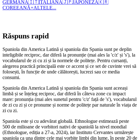
GERMANĂ
🇮🇹
ITALIANĂ
🇯🇵
JAPONEZĂ
🇰🇷
COREEANĂ
+
ALTELE...
Răspuns rapid
Spaniola din America Latină și spaniola din Spania sunt pe deplin
inteligibile reciproc, dar diferă la pronunție (mai ales la 'c/z' și 's'), la
vocabularul de zi cu zi și la normele de politețe. Pentru cursanți,
alegerea practică principală este ce accent și ce set de cuvinte vrei să
folosești, în funcție de unde călătorești, lucrezi sau ce media
consumi.
Spaniola din America Latină și spaniola din Spania sunt aceeași
limbă și se înțeleg reciproc, dar diferă în câteva zone cu impact
mare: pronunția (mai ales sunetul pentru 'c/z' față de 's'), vocabularul
de zi cu zi și ce pronume și norme de politețe par naturale în viața de
zi cu zi.
Spaniola este și cu adevărat globală. Ethnologue estimează peste
500 de milioane de vorbitori nativi de spaniolă la nivel mondial
(Ethnologue, ediția a 27-a, 2024), iar Instituto Cervantes urmărește
spaniola ca una dintre cele mai vorbite limbi din lume, în peste 20 de