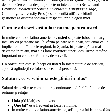
Multe greșeli ale cursanților nu sunt greșeli de gramatică, ci „greșeli
de ton”. Cercetarea despre politețe în interacțiune (Brown and
Levinson,
Politeness: Some Universals in Language Usage
,
Cambridge University Press) este o lentilă utilă: vorbitorii
gestionează distanța socială și respectul prin alegeri mici.
Cum te adresezi străinilor: norme pentru usted
În multe contexte latino-americane,
usted
se poate folosi mai larg,
inclusiv cu persoane mai în vârstă pe care le cunoști, sau chiar ca un
implicit cordial în unele regiuni. În Spania,
tú
poate apărea mai
devreme în relații, mai ales între vorbitorii tineri, deși
usted
rămâne
important în contexte formale, de servicii.
Un obicei bun este să începi cu
usted
în interacțiunile de servicii,
apoi să oglindești ce folosește cealaltă persoană.
Saluturi: ce se schimbă este „linia în plus”
Salutul de bază este comun, dar „continuarea” diferă în funcție de
regiune și relație.
Hola
(OH-lah) este universal.
¿Qué tal?
este frecvent în toate regiunile.
În multe contexte latino-americane, adăugarea lui
buenos días