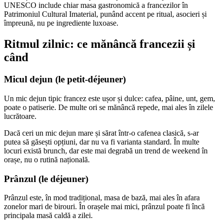
UNESCO include chiar masa gastronomică a francezilor în
Patrimoniul Cultural Imaterial, punând accent pe ritual, asocieri și
împreună, nu pe ingrediente luxoase.
Ritmul zilnic: ce mănâncă francezii și
când
Micul dejun (le petit-déjeuner)
Un mic dejun tipic francez este ușor și dulce: cafea, pâine, unt, gem,
poate o patiserie. De multe ori se mănâncă repede, mai ales în zilele
lucrătoare.
Dacă ceri un mic dejun mare și sărat într-o cafenea clasică, s-ar
putea să găsești opțiuni, dar nu va fi varianta standard. În multe
locuri există brunch, dar este mai degrabă un trend de weekend în
orașe, nu o rutină națională.
Prânzul (le déjeuner)
Prânzul este, în mod tradițional, masa de bază, mai ales în afara
zonelor mari de birouri. În orașele mai mici, prânzul poate fi încă
principala masă caldă a zilei.