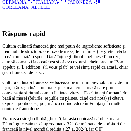
GERMANĂ
🇮🇹
ITALIANĂ
🇯🇵
JAPONEZĂ
🇰🇷
COREEANĂ
+
ALTELE...
Răspuns rapid
Cultura culinară franceză ține mai puțin de ingrediente sofisticate și
mai mult de structură: ore fixe de masă, feluri împărțite și etichetă la
masă care arată respect. Dacă înțelegi ritmul unei mese franceze,
cum să comanzi la o cafenea și câteva expresii cheie precum 'Bon
appétit' și 'L'addition, s'il vous plaît', te vei simți rapid ca acasă, chiar
și cu franceză de bază.
Cultura culinară franceză se bazează pe un ritm previzibil: mic dejun
ușor, prânz și cină structurate, plus maniere la masă care pun
conversația și ritmul comun înaintea vitezei. Dacă înveți formatul de
bază al mesei (felurile, regulile cu pâinea, când ceri nota) și câteva
expresii politicoase, poți mânca cu încredere în Franța și în multe
contexte francofone.
Franceza este și o limbă globală, iar asta contează când iei masa.
Ethnologue estimează aproximativ 321 de milioane de vorbitori de
franceză la nivel mondial (ediția a 27-a, 2024), iar OIF