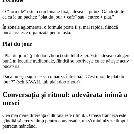
O "formule" este o combinație fixă, adesea la prânz. Gândește-te la
ea ca la un pachet: "plat du jour + café" sau "entrée + plat."
În zonele aglomerate, o formule poate fi și mai rapidă, fiindcă
bucătăria este organizată pentru asta.
Plat du jour
"Plat du jour" (plah doo zhoor) este felul zilei. Este adesea o alegere
bună în locurile tradiționale, fiindcă se potrivește cu ce gătește activ
bucătăria.
Dacă nu ești sigur ce să comanzi, întreabă: "C'est quoi, le plat du
jour ?" (seh KWAH, luh plah doo zhoor).
Conversația și ritmul: adevărata inimă a
mesei
Cea mai mare diferență culturală este ritmul. O masă franceză este
gândită să creeze timp pentru conversație, nu să minimizeze timpul
petrecut mâncând.