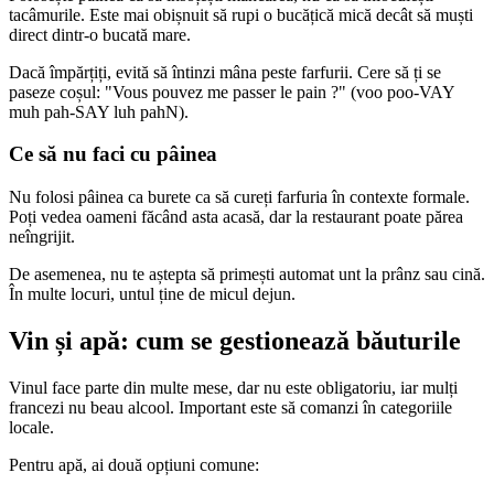
tacâmurile. Este mai obișnuit să rupi o bucățică mică decât să muști
direct dintr-o bucată mare.
Dacă împărțiți, evită să întinzi mâna peste farfurii. Cere să ți se
paseze coșul: "Vous pouvez me passer le pain ?" (voo poo-VAY
muh pah-SAY luh pahN).
Ce să nu faci cu pâinea
Nu folosi pâinea ca burete ca să cureți farfuria în contexte formale.
Poți vedea oameni făcând asta acasă, dar la restaurant poate părea
neîngrijit.
De asemenea, nu te aștepta să primești automat unt la prânz sau cină.
În multe locuri, untul ține de micul dejun.
Vin și apă: cum se gestionează băuturile
Vinul face parte din multe mese, dar nu este obligatoriu, iar mulți
francezi nu beau alcool. Important este să comanzi în categoriile
locale.
Pentru apă, ai două opțiuni comune: