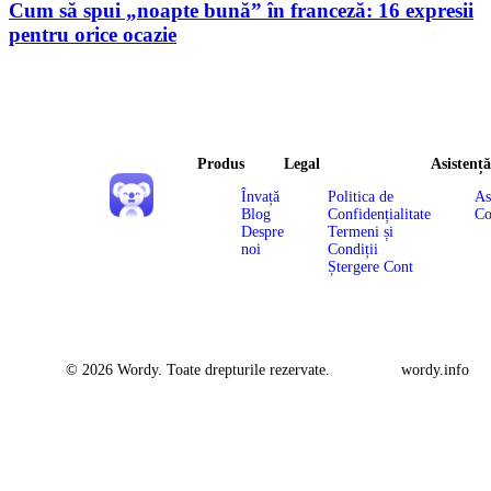
Cum să spui „noapte bună” în franceză: 16 expresii
pentru orice ocazie
Produs
Legal
Asistență
Învață
Politica de
As
Blog
Confidențialitate
Co
Despre
Termeni și
noi
Condiții
Ștergere Cont
© 2026 Wordy. Toate drepturile rezervate.
wordy.info