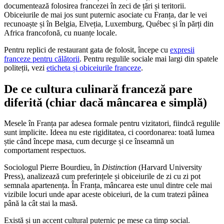
documentează folosirea francezei în zeci de țări și teritorii.
Obiceiurile de mai jos sunt puternic asociate cu Franța, dar le vei
recunoaște și în Belgia, Elveția, Luxemburg, Québec și în părți din
Africa francofonă, cu nuanțe locale.
Pentru replici de restaurant gata de folosit, începe cu
expresii
franceze pentru călătorii
. Pentru regulile sociale mai largi din spatele
politeții, vezi
eticheta și obiceiurile franceze
.
De ce cultura culinară franceză pare
diferită (chiar dacă mâncarea e simplă)
Mesele în Franța par adesea formale pentru vizitatori, fiindcă regulile
sunt implicite. Ideea nu este rigiditatea, ci coordonarea: toată lumea
știe când începe masa, cum decurge și ce înseamnă un
comportament respectuos.
Sociologul Pierre Bourdieu, în
Distinction
(Harvard University
Press), analizează cum preferințele și obiceiurile de zi cu zi pot
semnala apartenența. În Franța, mâncarea este unul dintre cele mai
vizibile locuri unde apar aceste obiceiuri, de la cum tratezi pâinea
până la cât stai la masă.
Există și un accent cultural puternic pe mese ca timp social.