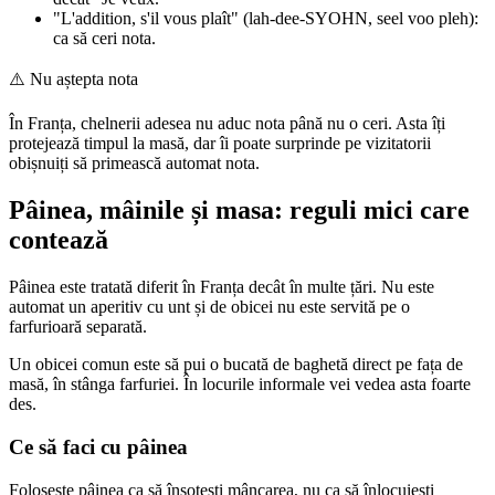
"L'addition, s'il vous plaît" (lah-dee-SYOHN, seel voo pleh):
ca să ceri nota.
⚠️
Nu aștepta nota
În Franța, chelnerii adesea nu aduc nota până nu o ceri. Asta îți
protejează timpul la masă, dar îi poate surprinde pe vizitatorii
obișnuiți să primească automat nota.
Pâinea, mâinile și masa: reguli mici care
contează
Pâinea este tratată diferit în Franța decât în multe țări. Nu este
automat un aperitiv cu unt și de obicei nu este servită pe o
farfurioară separată.
Un obicei comun este să pui o bucată de baghetă direct pe fața de
masă, în stânga farfuriei. În locurile informale vei vedea asta foarte
des.
Ce să faci cu pâinea
Folosește pâinea ca să însoțești mâncarea, nu ca să înlocuiești