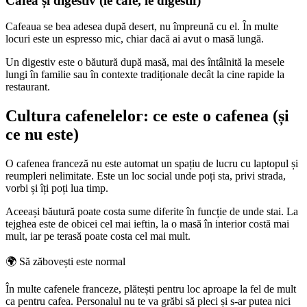
Cafea și digestiv (le café, le digestif)
Cafeaua se bea adesea după desert, nu împreună cu el. În multe
locuri este un espresso mic, chiar dacă ai avut o masă lungă.
Un digestiv este o băutură după masă, mai des întâlnită la mesele
lungi în familie sau în contexte tradiționale decât la cine rapide la
restaurant.
Cultura cafenelelor: ce este o cafenea (și
ce nu este)
O cafenea franceză nu este automat un spațiu de lucru cu laptopul și
reumpleri nelimitate. Este un loc social unde poți sta, privi strada,
vorbi și îți poți lua timp.
Aceeași băutură poate costa sume diferite în funcție de unde stai. La
tejghea este de obicei cel mai ieftin, la o masă în interior costă mai
mult, iar pe terasă poate costa cel mai mult.
🌍
Să zăbovești este normal
În multe cafenele franceze, plătești pentru loc aproape la fel de mult
ca pentru cafea. Personalul nu te va grăbi să pleci și s-ar putea nici