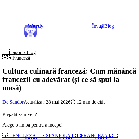
Wordy
Învață
Blog
← Înapoi la blog
🇫🇷
Franceză
Cultura culinară franceză: Cum mănâncă
francezii cu adevărat (și ce să spui la
masă)
De Sandor
Actualizat: 28 mai 2026
⏱
12 min de citit
Pregatit sa inveti?
Alege o limba pentru a incepe!
🇬🇧
ENGLEZĂ
🇪🇸
SPANIOLĂ
🇫🇷
FRANCEZĂ
🇩🇪