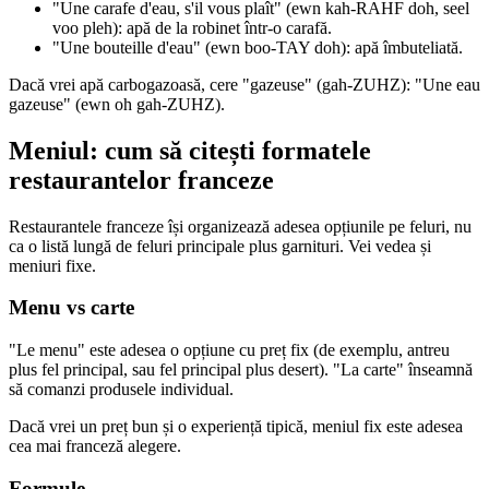
"Une carafe d'eau, s'il vous plaît" (ewn kah-RAHF doh, seel
voo pleh): apă de la robinet într-o carafă.
"Une bouteille d'eau" (ewn boo-TAY doh): apă îmbuteliată.
Dacă vrei apă carbogazoasă, cere "gazeuse" (gah-ZUHZ): "Une eau
gazeuse" (ewn oh gah-ZUHZ).
Meniul: cum să citești formatele
restaurantelor franceze
Restaurantele franceze își organizează adesea opțiunile pe feluri, nu
ca o listă lungă de feluri principale plus garnituri. Vei vedea și
meniuri fixe.
Menu vs carte
"Le menu" este adesea o opțiune cu preț fix (de exemplu, antreu
plus fel principal, sau fel principal plus desert). "La carte" înseamnă
să comanzi produsele individual.
Dacă vrei un preț bun și o experiență tipică, meniul fix este adesea
cea mai franceză alegere.
Formule