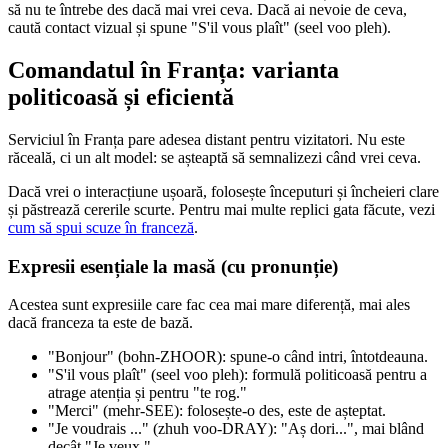
să nu te întrebe des dacă mai vrei ceva. Dacă ai nevoie de ceva,
caută contact vizual și spune "S'il vous plaît" (seel voo pleh).
Comandatul în Franța: varianta
politicoasă și eficientă
Serviciul în Franța pare adesea distant pentru vizitatori. Nu este
răceală, ci un alt model: se așteaptă să semnalizezi când vrei ceva.
Dacă vrei o interacțiune ușoară, folosește începuturi și încheieri clare
și păstrează cererile scurte. Pentru mai multe replici gata făcute, vezi
cum să spui scuze în franceză
.
Expresii esențiale la masă (cu pronunție)
Acestea sunt expresiile care fac cea mai mare diferență, mai ales
dacă franceza ta este de bază.
"Bonjour" (bohn-ZHOOR): spune-o când intri, întotdeauna.
"S'il vous plaît" (seel voo pleh): formulă politicoasă pentru a
atrage atenția și pentru "te rog."
"Merci" (mehr-SEE): folosește-o des, este de așteptat.
"Je voudrais ..." (zhuh voo-DRAY): "Aș dori...", mai blând
decât "Je veux."