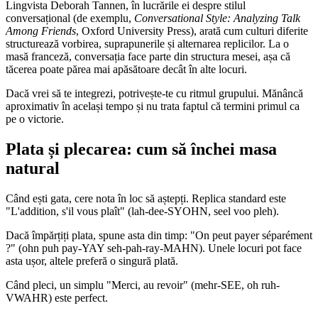
Lingvista Deborah Tannen, în lucrările ei despre stilul
conversațional (de exemplu,
Conversational Style: Analyzing Talk
Among Friends
, Oxford University Press), arată cum culturi diferite
structurează vorbirea, suprapunerile și alternarea replicilor. La o
masă franceză, conversația face parte din structura mesei, așa că
tăcerea poate părea mai apăsătoare decât în alte locuri.
Dacă vrei să te integrezi, potrivește-te cu ritmul grupului. Mănâncă
aproximativ în același tempo și nu trata faptul că termini primul ca
pe o victorie.
Plata și plecarea: cum să închei masa
natural
Când ești gata, cere nota în loc să aștepți. Replica standard este
"L'addition, s'il vous plaît" (lah-dee-SYOHN, seel voo pleh).
Dacă împărțiți plata, spune asta din timp: "On peut payer séparément
?" (ohn puh pay-YAY seh-pah-ray-MAHN). Unele locuri pot face
asta ușor, altele preferă o singură plată.
Când pleci, un simplu "Merci, au revoir" (mehr-SEE, oh ruh-
VWAHR) este perfect.