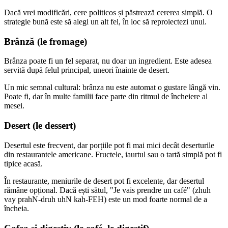
Dacă vrei modificări, cere politicos și păstrează cererea simplă. O
strategie bună este să alegi un alt fel, în loc să reproiectezi unul.
Brânză (le fromage)
Brânza poate fi un fel separat, nu doar un ingredient. Este adesea
servită după felul principal, uneori înainte de desert.
Un mic semnal cultural: brânza nu este automat o gustare lângă vin.
Poate fi, dar în multe familii face parte din ritmul de încheiere al
mesei.
Desert (le dessert)
Desertul este frecvent, dar porțiile pot fi mai mici decât deserturile
din restaurantele americane. Fructele, iaurtul sau o tartă simplă pot fi
tipice acasă.
În restaurante, meniurile de desert pot fi excelente, dar desertul
rămâne opțional. Dacă ești sătul, "Je vais prendre un café" (zhuh
vay prahN-druh uhN kah-FEH) este un mod foarte normal de a
încheia.