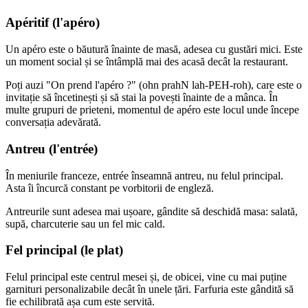
Apéritif (l'apéro)
Un apéro este o băutură înainte de masă, adesea cu gustări mici. Este
un moment social și se întâmplă mai des acasă decât la restaurant.
Poți auzi "On prend l'apéro ?" (ohn prahN lah-PEH-roh), care este o
invitație să încetinești și să stai la povești înainte de a mânca. În
multe grupuri de prieteni, momentul de apéro este locul unde începe
conversația adevărată.
Antreu (l'entrée)
În meniurile franceze, entrée înseamnă antreu, nu felul principal.
Asta îi încurcă constant pe vorbitorii de engleză.
Antreurile sunt adesea mai ușoare, gândite să deschidă masa: salată,
supă, charcuterie sau un fel mic cald.
Fel principal (le plat)
Felul principal este centrul mesei și, de obicei, vine cu mai puține
garnituri personalizabile decât în unele țări. Farfuria este gândită să
fie echilibrată așa cum este servită.