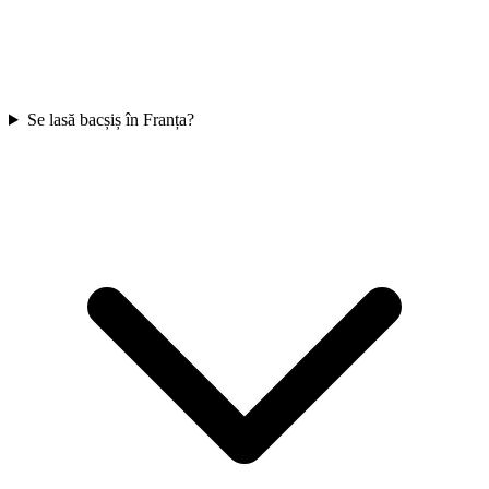
Se lasă bacșiș în Franța?