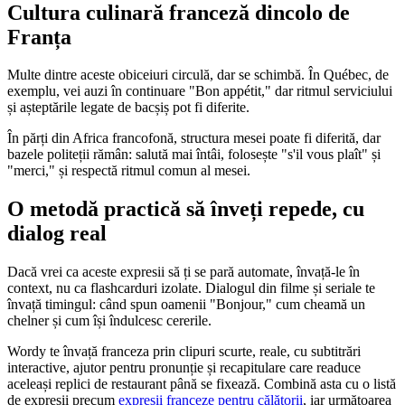
Cultura culinară franceză dincolo de
Franța
Multe dintre aceste obiceiuri circulă, dar se schimbă. În Québec, de
exemplu, vei auzi în continuare "Bon appétit," dar ritmul serviciului
și așteptările legate de bacșiș pot fi diferite.
În părți din Africa francofonă, structura mesei poate fi diferită, dar
bazele politeții rămân: salută mai întâi, folosește "s'il vous plaît" și
"merci," și respectă ritmul comun al mesei.
O metodă practică să înveți repede, cu
dialog real
Dacă vrei ca aceste expresii să ți se pară automate, învață-le în
context, nu ca flashcarduri izolate. Dialogul din filme și seriale te
învață timingul: când spun oamenii "Bonjour," cum cheamă un
chelner și cum își îndulcesc cererile.
Wordy te învață franceza prin clipuri scurte, reale, cu subtitrări
interactive, ajutor pentru pronunție și recapitulare care readuce
aceleași replici de restaurant până se fixează. Combină asta cu o listă
de expresii precum
expresii franceze pentru călătorii
, iar următoarea