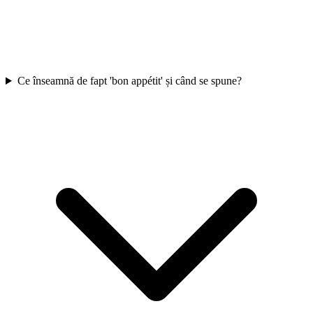
Ce înseamnă de fapt 'bon appétit' și când se spune?