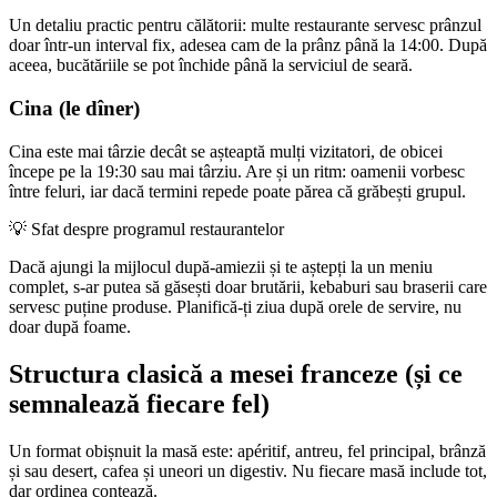
Un detaliu practic pentru călătorii: multe restaurante servesc prânzul
doar într-un interval fix, adesea cam de la prânz până la 14:00. După
aceea, bucătăriile se pot închide până la serviciul de seară.
Cina (le dîner)
Cina este mai târzie decât se așteaptă mulți vizitatori, de obicei
începe pe la 19:30 sau mai târziu. Are și un ritm: oamenii vorbesc
între feluri, iar dacă termini repede poate părea că grăbești grupul.
💡
Sfat despre programul restaurantelor
Dacă ajungi la mijlocul după-amiezii și te aștepți la un meniu
complet, s-ar putea să găsești doar brutării, kebaburi sau braserii care
servesc puține produse. Planifică-ți ziua după orele de servire, nu
doar după foame.
Structura clasică a mesei franceze (și ce
semnalează fiecare fel)
Un format obișnuit la masă este: apéritif, antreu, fel principal, brânză
și sau desert, cafea și uneori un digestiv. Nu fiecare masă include tot,
dar ordinea contează.