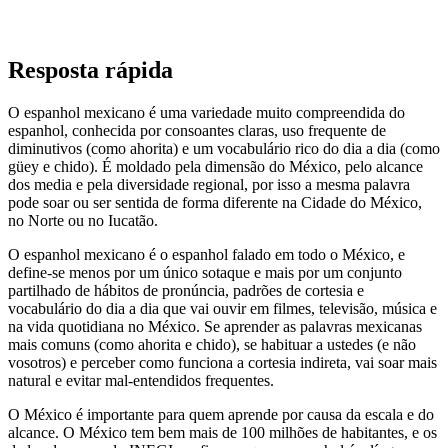
Resposta rápida
O espanhol mexicano é uma variedade muito compreendida do
espanhol, conhecida por consoantes claras, uso frequente de
diminutivos (como ahorita) e um vocabulário rico do dia a dia (como
güey e chido). É moldado pela dimensão do México, pelo alcance
dos media e pela diversidade regional, por isso a mesma palavra
pode soar ou ser sentida de forma diferente na Cidade do México,
no Norte ou no Iucatão.
O espanhol mexicano é o espanhol falado em todo o México, e
define-se menos por um único sotaque e mais por um conjunto
partilhado de hábitos de pronúncia, padrões de cortesia e
vocabulário do dia a dia que vai ouvir em filmes, televisão, música e
na vida quotidiana no México. Se aprender as palavras mexicanas
mais comuns (como ahorita e chido), se habituar a ustedes (e não
vosotros) e perceber como funciona a cortesia indireta, vai soar mais
natural e evitar mal-entendidos frequentes.
O México é importante para quem aprende por causa da escala e do
alcance. O México tem bem mais de 100 milhões de habitantes, e os