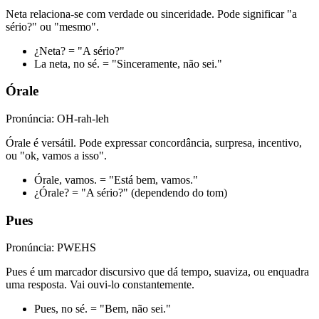
Neta relaciona-se com verdade ou sinceridade. Pode significar "a
sério?" ou "mesmo".
¿Neta? = "A sério?"
La neta, no sé. = "Sinceramente, não sei."
Órale
Pronúncia: OH-rah-leh
Órale é versátil. Pode expressar concordância, surpresa, incentivo,
ou "ok, vamos a isso".
Órale, vamos. = "Está bem, vamos."
¿Órale? = "A sério?" (dependendo do tom)
Pues
Pronúncia: PWEHS
Pues é um marcador discursivo que dá tempo, suaviza, ou enquadra
uma resposta. Vai ouvi-lo constantemente.
Pues, no sé. = "Bem, não sei."