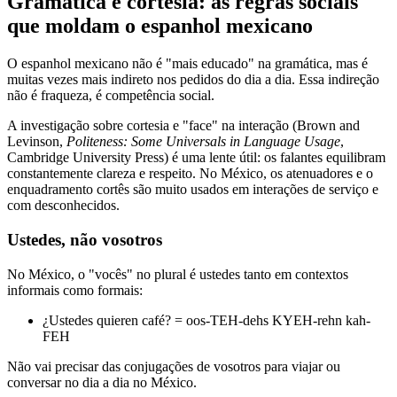
Gramática e cortesia: as regras sociais
que moldam o espanhol mexicano
O espanhol mexicano não é "mais educado" na gramática, mas é
muitas vezes mais indireto nos pedidos do dia a dia. Essa indireção
não é fraqueza, é competência social.
A investigação sobre cortesia e "face" na interação (Brown and
Levinson,
Politeness: Some Universals in Language Usage
,
Cambridge University Press) é uma lente útil: os falantes equilibram
constantemente clareza e respeito. No México, os atenuadores e o
enquadramento cortês são muito usados em interações de serviço e
com desconhecidos.
Ustedes, não vosotros
No México, o "vocês" no plural é ustedes tanto em contextos
informais como formais:
¿Ustedes quieren café? = oos-TEH-dehs KYEH-rehn kah-
FEH
Não vai precisar das conjugações de vosotros para viajar ou
conversar no dia a dia no México.