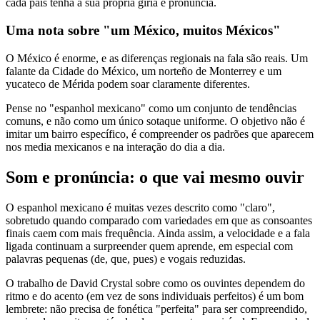
cada país tenha a sua própria gíria e pronúncia.
Uma nota sobre "um México, muitos Méxicos"
O México é enorme, e as diferenças regionais na fala são reais. Um
falante da Cidade do México, um norteño de Monterrey e um
yucateco de Mérida podem soar claramente diferentes.
Pense no "espanhol mexicano" como um conjunto de tendências
comuns, e não como um único sotaque uniforme. O objetivo não é
imitar um bairro específico, é compreender os padrões que aparecem
nos media mexicanos e na interação do dia a dia.
Som e pronúncia: o que vai mesmo ouvir
O espanhol mexicano é muitas vezes descrito como "claro",
sobretudo quando comparado com variedades em que as consoantes
finais caem com mais frequência. Ainda assim, a velocidade e a fala
ligada continuam a surpreender quem aprende, em especial com
palavras pequenas (de, que, pues) e vogais reduzidas.
O trabalho de David Crystal sobre como os ouvintes dependem do
ritmo e do acento (em vez de sons individuais perfeitos) é um bom
lembrete: não precisa de fonética "perfeita" para ser compreendido,