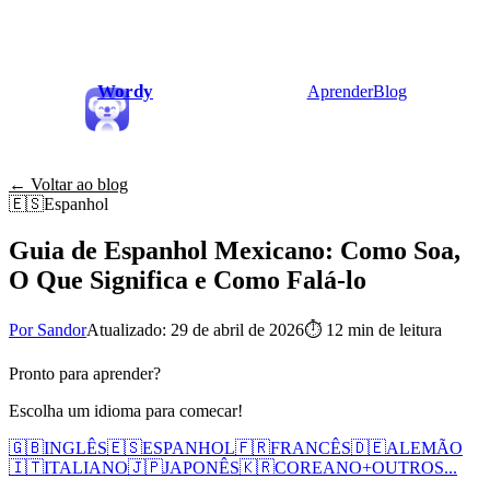
Wordy
Aprender
Blog
← Voltar ao blog
🇪🇸
Espanhol
Guia de Espanhol Mexicano: Como Soa,
O Que Significa e Como Falá-lo
Por Sandor
Atualizado: 29 de abril de 2026
⏱
12 min de leitura
Pronto para aprender?
Escolha um idioma para comecar!
🇬🇧
INGLÊS
🇪🇸
ESPANHOL
🇫🇷
FRANCÊS
🇩🇪
ALEMÃO
🇮🇹
ITALIANO
🇯🇵
JAPONÊS
🇰🇷
COREANO
+
OUTROS...