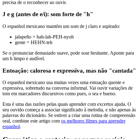
precisa de o reconhecer ao ouvir.
J e g (antes de e/i): som forte de "h"
O espanhol mexicano mantém um som de j claro e aspirado:
jalapeño = hah-lah-PEH-nyoh
gente = HEHN-teh
Se o pronunciar demasiado suave, pode soar hesitante. Aponte para
um h limpo e audível.
Entoação: calorosa e expressiva, mas não "cantada"
O espanhol mexicano usa muitas vezes uma entoação quente e
expressiva, sobretudo na conversa informal. Vai ouvir variações de
tom em marcadores discursivos como pues, o sea e bueno.
Esta é uma das razões pelas quais aprender com excertos ajuda. O
seu ouvido começa a associar significado à melodia, e não apenas às
palavras do dicionário. Se estiver a criar uma rotina de compreensão
oral, combine este artigo com
os melhores filmes para aprender
espanhol
.