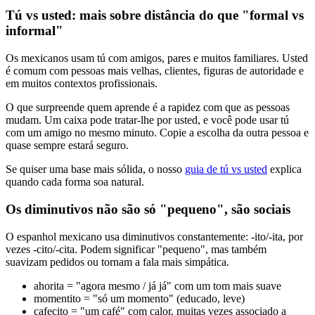
Tú vs usted: mais sobre distância do que "formal vs
informal"
Os mexicanos usam tú com amigos, pares e muitos familiares. Usted
é comum com pessoas mais velhas, clientes, figuras de autoridade e
em muitos contextos profissionais.
O que surpreende quem aprende é a rapidez com que as pessoas
mudam. Um caixa pode tratar-lhe por usted, e você pode usar tú
com um amigo no mesmo minuto. Copie a escolha da outra pessoa e
quase sempre estará seguro.
Se quiser uma base mais sólida, o nosso
guia de tú vs usted
explica
quando cada forma soa natural.
Os diminutivos não são só "pequeno", são sociais
O espanhol mexicano usa diminutivos constantemente: -ito/-ita, por
vezes -cito/-cita. Podem significar "pequeno", mas também
suavizam pedidos ou tornam a fala mais simpática.
ahorita = "agora mesmo / já já" com um tom mais suave
momentito = "só um momento" (educado, leve)
cafecito = "um café" com calor, muitas vezes associado a