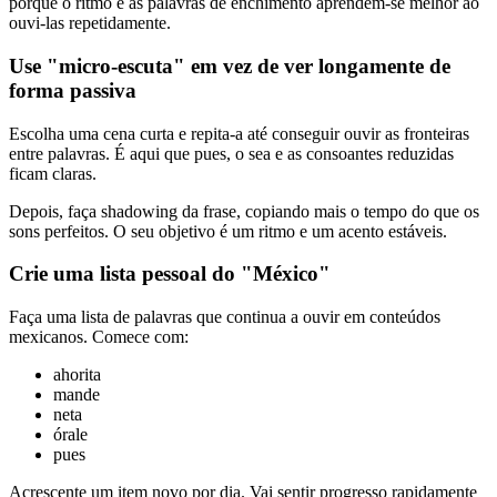
porque o ritmo e as palavras de enchimento aprendem-se melhor ao
ouvi-las repetidamente.
Use "micro-escuta" em vez de ver longamente de
forma passiva
Escolha uma cena curta e repita-a até conseguir ouvir as fronteiras
entre palavras. É aqui que pues, o sea e as consoantes reduzidas
ficam claras.
Depois, faça shadowing da frase, copiando mais o tempo do que os
sons perfeitos. O seu objetivo é um ritmo e um acento estáveis.
Crie uma lista pessoal do "México"
Faça uma lista de palavras que continua a ouvir em conteúdos
mexicanos. Comece com:
ahorita
mande
neta
órale
pues
Acrescente um item novo por dia. Vai sentir progresso rapidamente