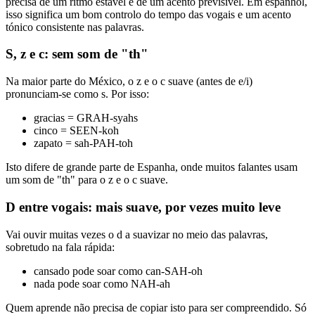
precisa de um ritmo estável e de um acento previsível. Em espanhol,
isso significa um bom controlo do tempo das vogais e um acento
tónico consistente nas palavras.
S, z e c: sem som de "th"
Na maior parte do México, o z e o c suave (antes de e/i)
pronunciam-se como s. Por isso:
gracias = GRAH-syahs
cinco = SEEN-koh
zapato = sah-PAH-toh
Isto difere de grande parte de Espanha, onde muitos falantes usam
um som de "th" para o z e o c suave.
D entre vogais: mais suave, por vezes muito leve
Vai ouvir muitas vezes o d a suavizar no meio das palavras,
sobretudo na fala rápida:
cansado pode soar como can-SAH-oh
nada pode soar como NAH-ah
Quem aprende não precisa de copiar isto para ser compreendido. Só