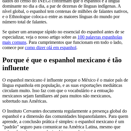
dados do censo do INEGI confirmam que o espanhol é a língua
dominante no dia a dia, a par de dezenas de línguas indígenas. A
nível global, o espanhol tem centenas de milhões de falantes nativos,
e o Ethnologue coloca-o entre as maiores línguas do mundo por
número total de falantes.
Se quiser um arranque rápido no essencial do espanhol antes de se
especializar, veja o nosso artigo sobre as
100 palavras espanholas
mais comuns
. Para cumprimentos que funcionam em todo o lado,
comece por
como dizer olá em espanhol
.
Porque é que o espanhol mexicano é tão
influente
O espanhol mexicano é influente porque o México é o maior país de
língua espanhola em população, e as suas exportações mediáticas
circulam muito. Isso faz com que o vocabulário e a entoação
mexicanos sejam familiares até para muitos não mexicanos,
sobretudo nas Américas.
O Instituto Cervantes documenta regularmente a presença global do
espanhol e a dimensão das comunidades hispanofalantes. Para quem
aprende, a conclusão prática é simples: o espanhol mexicano é um
"padrão" seguro para comunicar na América Latina, mesmo que