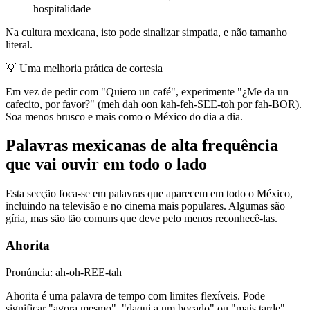
hospitalidade
Na cultura mexicana, isto pode sinalizar simpatia, e não tamanho
literal.
💡
Uma melhoria prática de cortesia
Em vez de pedir com "Quiero un café", experimente "¿Me da un
cafecito, por favor?" (meh dah oon kah-feh-SEE-toh por fah-BOR).
Soa menos brusco e mais como o México do dia a dia.
Palavras mexicanas de alta frequência
que vai ouvir em todo o lado
Esta secção foca-se em palavras que aparecem em todo o México,
incluindo na televisão e no cinema mais populares. Algumas são
gíria, mas são tão comuns que deve pelo menos reconhecê-las.
Ahorita
Pronúncia: ah-oh-REE-tah
Ahorita é uma palavra de tempo com limites flexíveis. Pode
significar "agora mesmo", "daqui a um bocado" ou "mais tarde",