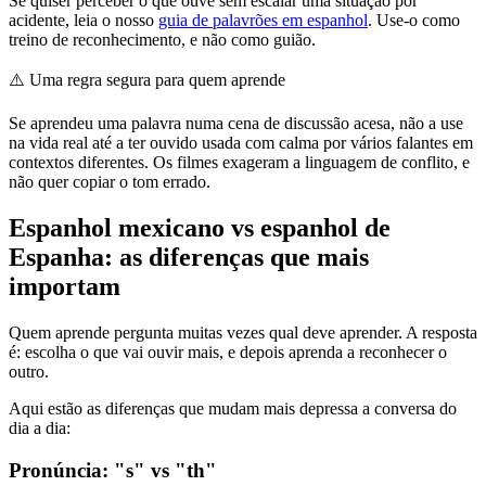
Se quiser perceber o que ouve sem escalar uma situação por
acidente, leia o nosso
guia de palavrões em espanhol
. Use-o como
treino de reconhecimento, e não como guião.
⚠️
Uma regra segura para quem aprende
Se aprendeu uma palavra numa cena de discussão acesa, não a use
na vida real até a ter ouvido usada com calma por vários falantes em
contextos diferentes. Os filmes exageram a linguagem de conflito, e
não quer copiar o tom errado.
Espanhol mexicano vs espanhol de
Espanha: as diferenças que mais
importam
Quem aprende pergunta muitas vezes qual deve aprender. A resposta
é: escolha o que vai ouvir mais, e depois aprenda a reconhecer o
outro.
Aqui estão as diferenças que mudam mais depressa a conversa do
dia a dia:
Pronúncia: "s" vs "th"