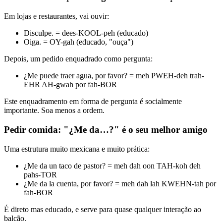
Em lojas e restaurantes, vai ouvir:
Disculpe. = dees-KOOL-peh (educado)
Oiga. = OY-gah (educado, "ouça")
Depois, um pedido enquadrado como pergunta:
¿Me puede traer agua, por favor? = meh PWEH-deh trah-
EHR AH-gwah por fah-BOR
Este enquadramento em forma de pergunta é socialmente
importante. Soa menos a ordem.
Pedir comida: "¿Me da…?" é o seu melhor amigo
Uma estrutura muito mexicana e muito prática:
¿Me da un taco de pastor? = meh dah oon TAH-koh deh
pahs-TOR
¿Me da la cuenta, por favor? = meh dah lah KWEHN-tah por
fah-BOR
É direto mas educado, e serve para quase qualquer interação ao
balcão.