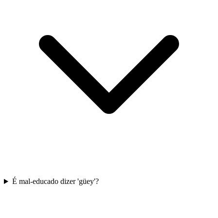
É mal-educado dizer 'güey'?