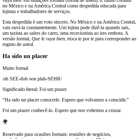
vaya bien' em situações formais (forma de usted). É muito comum
no México e na América Central como despedida educada para
lojistas e trabalhadores de serviços.
Esta despedida é um voto sincero. No México e na América Central,
vais ouvi-la constantemente. Um lojista pode dizê-la quando sais,
um taxista ao saíres do carro, uma rececionista ao ires embora. A
versão formal,
Que le vaya bien
, troca
te
por
le
para corresponder ao
registo de
usted
.
Ha sido un placer
Muito formal
/
ah SEE-doh oon plah-SEHR
/
Significado literal
:
Foi um prazer
“
Ha sido un placer conocerle. Espero que volvamos a coincidir.
”
Foi um prazer conhecê-lo. Espero que nos voltemos a cruzar.
🌍
Reservado para ocasiões formais: reuniões de negócios,