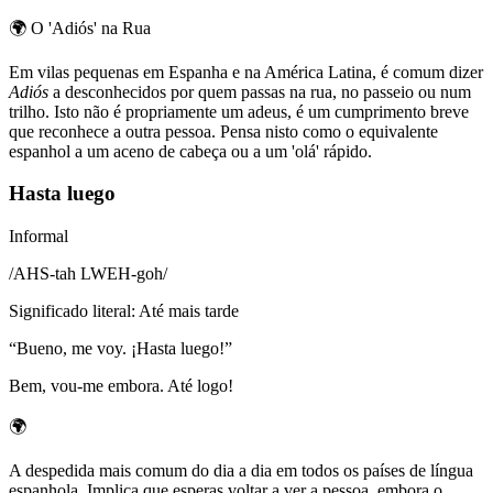
🌍
O 'Adiós' na Rua
Em vilas pequenas em Espanha e na América Latina, é comum dizer
Adiós
a desconhecidos por quem passas na rua, no passeio ou num
trilho. Isto não é propriamente um adeus, é um cumprimento breve
que reconhece a outra pessoa. Pensa nisto como o equivalente
espanhol a um aceno de cabeça ou a um 'olá' rápido.
Hasta luego
Informal
/
AHS-tah LWEH-goh
/
Significado literal
:
Até mais tarde
“
Bueno, me voy. ¡Hasta luego!
”
Bem, vou-me embora. Até logo!
🌍
A despedida mais comum do dia a dia em todos os países de língua
espanhola. Implica que esperas voltar a ver a pessoa, embora o