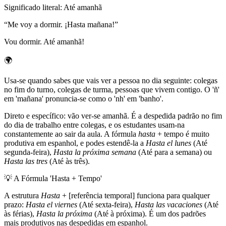
Significado literal
:
Até amanhã
“
Me voy a dormir. ¡Hasta mañana!
”
Vou dormir. Até amanhã!
🌍
Usa-se quando sabes que vais ver a pessoa no dia seguinte: colegas
no fim do turno, colegas de turma, pessoas que vivem contigo. O 'ñ'
em 'mañana' pronuncia-se como o 'nh' em 'banho'.
Direto e específico: vão ver-se amanhã. É a despedida padrão no fim
do dia de trabalho entre colegas, e os estudantes usam-na
constantemente ao sair da aula. A fórmula
hasta
+ tempo é muito
produtiva em espanhol, e podes estendê-la a
Hasta el lunes
(Até
segunda-feira),
Hasta la próxima semana
(Até para a semana) ou
Hasta las tres
(Até às três).
💡
A Fórmula 'Hasta + Tempo'
A estrutura
Hasta
+ [referência temporal] funciona para qualquer
prazo:
Hasta el viernes
(Até sexta-feira),
Hasta las vacaciones
(Até
às férias),
Hasta la próxima
(Até à próxima). É um dos padrões
mais produtivos nas despedidas em espanhol.