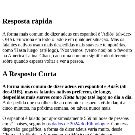
Resposta rápida
A forma mais comum de dizer adeus em espanhol é 'Adiós' (ah-dee-
OHS). Funciona em todo o lado e em qualquer situação. Mas os
falantes nativos usam mais despedidas mais suaves e temporárias,
como 'Hasta luego' (até logo), 'Nos vemos' (vemo-nos) ou o favorito
na América Latina 'Chao', cada uma com um significado diferente
sobre quando esperas voltar a ver a pessoa.
A Resposta Curta
A forma mais comum de dizer adeus em espanhol é
Adiós
(ah-
dee-OHS), mas os falantes nativos preferem, de longe,
despedidas mais suaves como
Hasta luego
(até logo) no dia a dia.
A despedida que escolhes diz ao ouvinte se esperas vê-lo daqui a
cinco minutos, na próxima semana, ou talvez nunca mais.
O espanhol é falado por aproximadamente 559 milhões de pessoas
em 21 países, segundo os
dados de 2024 do Ethnologue
. Com essa
dispersão geográfica, a forma de dizer adeus varia muito, desde
Chao
na Colômbia a
Nos vemos
no México e
Cuídate
em