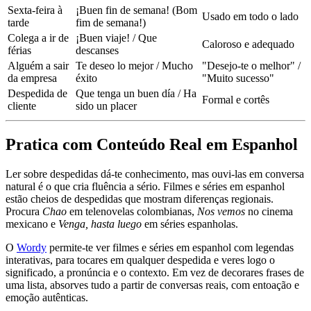
Sexta-feira à
¡Buen fin de semana! (Bom
Usado em todo o lado
tarde
fim de semana!)
Colega a ir de
¡Buen viaje! / Que
Caloroso e adequado
férias
descanses
Alguém a sair
Te deseo lo mejor / Mucho
"Desejo-te o melhor" /
da empresa
éxito
"Muito sucesso"
Despedida de
Que tenga un buen día / Ha
Formal e cortês
cliente
sido un placer
Pratica com Conteúdo Real em Espanhol
Ler sobre despedidas dá-te conhecimento, mas ouvi-las em conversa
natural é o que cria fluência a sério. Filmes e séries em espanhol
estão cheios de despedidas que mostram diferenças regionais.
Procura
Chao
em telenovelas colombianas,
Nos vemos
no cinema
mexicano e
Venga, hasta luego
em séries espanholas.
O
Wordy
permite-te ver filmes e séries em espanhol com legendas
interativas, para tocares em qualquer despedida e veres logo o
significado, a pronúncia e o contexto. Em vez de decorares frases de
uma lista, absorves tudo a partir de conversas reais, com entoação e
emoção autênticas.