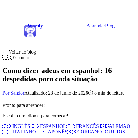
Wordy
Aprender
Blog
← Voltar ao blog
🇪🇸
Espanhol
Como dizer adeus em espanhol: 16
despedidas para cada situação
Por Sandor
Atualizado: 28 de junho de 2026
⏱
8 min de leitura
Pronto para aprender?
Escolha um idioma para comecar!
🇬🇧
INGLÊS
🇪🇸
ESPANHOL
🇫🇷
FRANCÊS
🇩🇪
ALEMÃO
🇮🇹
ITALIANO
🇯🇵
JAPONÊS
🇰🇷
COREANO
+
OUTROS...