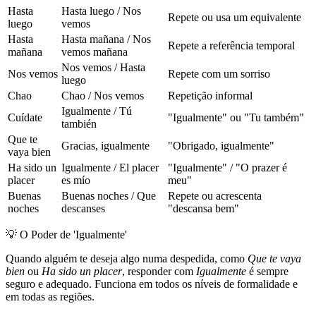
Hasta
Hasta luego / Nos
Repete ou usa um equivalente
luego
vemos
Hasta
Hasta mañana / Nos
Repete a referência temporal
mañana
vemos mañana
Nos vemos / Hasta
Nos vemos
Repete com um sorriso
luego
Chao
Chao / Nos vemos
Repetição informal
Igualmente / Tú
Cuídate
"Igualmente" ou "Tu também"
también
Que te
Gracias, igualmente
"Obrigado, igualmente"
vaya bien
Ha sido un
Igualmente / El placer
"Igualmente" / "O prazer é
placer
es mío
meu"
Buenas
Buenas noches / Que
Repete ou acrescenta
noches
descanses
"descansa bem"
💡
O Poder de 'Igualmente'
Quando alguém te deseja algo numa despedida, como
Que te vaya
bien
ou
Ha sido un placer
, responder com
Igualmente
é sempre
seguro e adequado. Funciona em todos os níveis de formalidade e
em todas as regiões.