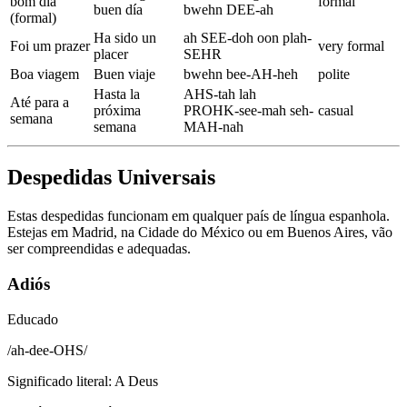
bom dia
formal
buen día
bwehn DEE-ah
(formal)
Ha sido un
ah SEE-doh oon plah-
Foi um prazer
very formal
placer
SEHR
Boa viagem
Buen viaje
bwehn bee-AH-heh
polite
Hasta la
AHS-tah lah
Até para a
próxima
PROHK-see-mah seh-
casual
semana
semana
MAH-nah
Despedidas Universais
Estas despedidas funcionam em qualquer país de língua espanhola.
Estejas em Madrid, na Cidade do México ou em Buenos Aires, vão
ser compreendidas e adequadas.
Adiós
Educado
/
ah-dee-OHS
/
Significado literal
:
A Deus