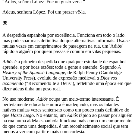
“
Adiós, señora López. Fue un gusto verla.
”
Adeus, senhora López. Foi um prazer vê-la.
🌍
A despedida espanhola por excelência. Funciona em todo o lado,
mas pode soar mais definitiva do que alternativas informais. Usa-se
muitas vezes em cumprimentos de passagem na rua, um 'Adiós'
rápido a alguém por quem passas é comum em vilas pequenas.
Adiós
é a primeira despedida que qualquer estudante de espanhol
aprende, e por boas razões: toda a gente a entende. Segundo
A
History of the Spanish Language
, de Ralph Penny (Cambridge
University Press), evoluiu da expressão medieval
a Dios vos
acomiendo
("Recomendo-te a Deus"), refletindo uma época em que
dizer adeus tinha um peso real.
No uso moderno,
Adiós
ocupa um meio-termo interessante. É
perfeitamente educado e nunca é inadequado, mas os falantes
nativos muitas vezes sentem-no como um pouco mais definitivo do
que
Hasta luego
. No entanto, um
Adiós
rápido ao passar por alguém
na rua numa aldeia espanhola funciona mais como um cumprimento
do que como uma despedida, é um reconhecimento social que tem
menos a ver com partir e mais com cortesia.