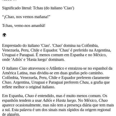
Significado literal
:
Tchau (do italiano 'Ciao')
“
¡Chao, nos vemos mañana!
”
Tchau, vemo-nos amanhã!
🌍
Emprestado do italiano 'Ciao'. 'Chao' domina na Colômbia,
Venezuela, Peru, Chile e Equador. 'Chau' é preferido na Argentina,
Uruguai e Paraguai. É menos comum em Espanha e no México,
onde 'Adiós' e 'Hasta luego' dominam.
O italiano
Ciao
atravessou o Atlântico e enraizou-se no espanhol da
América Latina, mas dividiu-se em duas grafias pelo caminho.
Colômbia, Venezuela, Peru, Chile e Equador preferem claramente
Chao
. Argentina, Uruguai e Paraguai preferem
Chau
, a grafia que
reflete melhor o original italiano.
Em Espanha,
Chao
é entendido, mas é muito menos comum. Os
espanhóis tendem a usar
Adiós
e
Hasta luego
. No México,
Chao
aparece ocasionalmente, mas não tem a presença diária que tem mais
a sul. Esta palavra é um dos sinais mais rápidos da origem regional
de alguém.