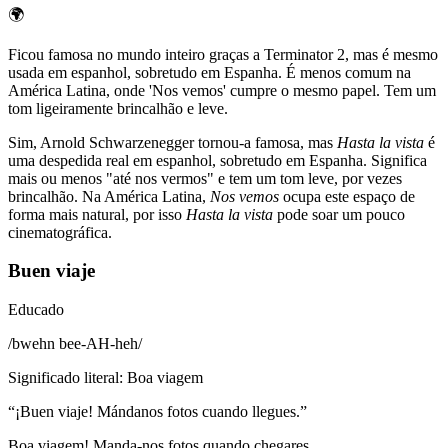
🌍
Ficou famosa no mundo inteiro graças a Terminator 2, mas é mesmo
usada em espanhol, sobretudo em Espanha. É menos comum na
América Latina, onde 'Nos vemos' cumpre o mesmo papel. Tem um
tom ligeiramente brincalhão e leve.
Sim, Arnold Schwarzenegger tornou-a famosa, mas
Hasta la vista
é
uma despedida real em espanhol, sobretudo em Espanha. Significa
mais ou menos "até nos vermos" e tem um tom leve, por vezes
brincalhão. Na América Latina,
Nos vemos
ocupa este espaço de
forma mais natural, por isso
Hasta la vista
pode soar um pouco
cinematográfica.
Buen viaje
Educado
/
bwehn bee-AH-heh
/
Significado literal
:
Boa viagem
“
¡Buen viaje! Mándanos fotos cuando llegues.
”
Boa viagem! Manda-nos fotos quando chegares.