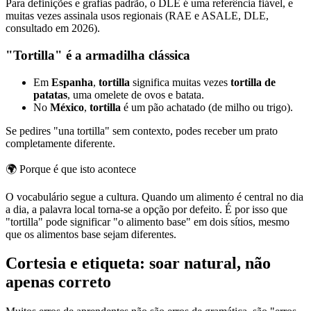
Para definições e grafias padrão, o DLE é uma referência fiável, e
muitas vezes assinala usos regionais (RAE e ASALE, DLE,
consultado em 2026).
"Tortilla" é a armadilha clássica
Em
Espanha
,
tortilla
significa muitas vezes
tortilla de
patatas
, uma omelete de ovos e batata.
No
México
,
tortilla
é um pão achatado (de milho ou trigo).
Se pedires "una tortilla" sem contexto, podes receber um prato
completamente diferente.
🌍
Porque é que isto acontece
O vocabulário segue a cultura. Quando um alimento é central no dia
a dia, a palavra local torna-se a opção por defeito. É por isso que
"tortilla" pode significar "o alimento base" em dois sítios, mesmo
que os alimentos base sejam diferentes.
Cortesia e etiqueta: soar natural, não
apenas correto