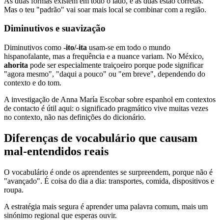
As duas formas existem em todo o lado, e as duas estão corretas.
Mas o teu "padrão" vai soar mais local se combinar com a região.
Diminutivos e suavização
Diminutivos como
-ito/-ita
usam-se em todo o mundo
hispanofalante, mas a frequência e a nuance variam. No México,
ahorita
pode ser especialmente traiçoeiro porque pode significar
"agora mesmo", "daqui a pouco" ou "em breve", dependendo do
contexto e do tom.
A investigação de Anna María Escobar sobre espanhol em contextos
de contacto é útil aqui: o significado pragmático vive muitas vezes
no contexto, não nas definições do dicionário.
Diferenças de vocabulário que causam
mal-entendidos reais
O vocabulário é onde os aprendentes se surpreendem, porque não é
"avançado". É coisa do dia a dia: transportes, comida, dispositivos e
roupa.
A estratégia mais segura é aprender uma palavra comum, mais um
sinónimo regional que esperas ouvir.