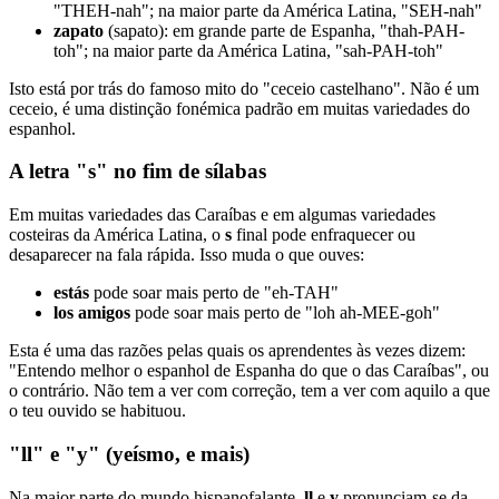
"THEH-nah"; na maior parte da América Latina, "SEH-nah"
zapato
(sapato): em grande parte de Espanha, "thah-PAH-
toh"; na maior parte da América Latina, "sah-PAH-toh"
Isto está por trás do famoso mito do "ceceio castelhano". Não é um
ceceio, é uma distinção fonémica padrão em muitas variedades do
espanhol.
A letra "s" no fim de sílabas
Em muitas variedades das Caraíbas e em algumas variedades
costeiras da América Latina, o
s
final pode enfraquecer ou
desaparecer na fala rápida. Isso muda o que ouves:
estás
pode soar mais perto de "eh-TAH"
los amigos
pode soar mais perto de "loh ah-MEE-goh"
Esta é uma das razões pelas quais os aprendentes às vezes dizem:
"Entendo melhor o espanhol de Espanha do que o das Caraíbas", ou
o contrário. Não tem a ver com correção, tem a ver com aquilo a que
o teu ouvido se habituou.
"ll" e "y" (yeísmo, e mais)
Na maior parte do mundo hispanofalante,
ll
e
y
pronunciam-se da