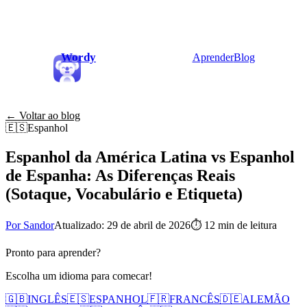
Wordy
Aprender
Blog
← Voltar ao blog
🇪🇸
Espanhol
Espanhol da América Latina vs Espanhol
de Espanha: As Diferenças Reais
(Sotaque, Vocabulário e Etiqueta)
Por Sandor
Atualizado: 29 de abril de 2026
⏱
12 min de leitura
Pronto para aprender?
Escolha um idioma para comecar!
🇬🇧
INGLÊS
🇪🇸
ESPANHOL
🇫🇷
FRANCÊS
🇩🇪
ALEMÃO