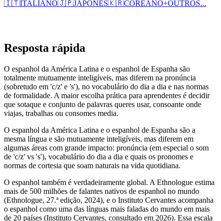
🇮🇹
ITALIANO
🇯🇵
JAPONÊS
🇰🇷
COREANO
+
OUTROS...
Resposta rápida
O espanhol da América Latina e o espanhol de Espanha são
totalmente mutuamente inteligíveis, mas diferem na pronúncia
(sobretudo em 'c/z' e 's'), no vocabulário do dia a dia e nas normas
de formalidade. A maior escolha prática para aprendentes é decidir
que sotaque e conjunto de palavras queres usar, consoante onde
viajas, trabalhas ou consomes media.
O espanhol da América Latina e o espanhol de Espanha são a
mesma língua e são mutuamente inteligíveis, mas diferem em
algumas áreas com grande impacto: pronúncia (em especial o som
de 'c/z' vs 's'), vocabulário do dia a dia e quais os pronomes e
normas de cortesia que soam naturais na vida quotidiana.
O espanhol também é verdadeiramente global. A Ethnologue estima
mais de 500 milhões de falantes nativos de espanhol no mundo
(Ethnologue, 27.ª edição, 2024), e o Instituto Cervantes acompanha
o espanhol como uma das línguas mais faladas do mundo em mais
de 20 países (Instituto Cervantes, consultado em 2026). Essa escala