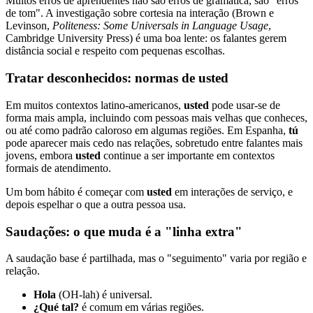
Muitos erros de aprendentes não são erros de gramática, são "erros
de tom". A investigação sobre cortesia na interação (Brown e
Levinson,
Politeness: Some Universals in Language Usage
,
Cambridge University Press) é uma boa lente: os falantes gerem
distância social e respeito com pequenas escolhas.
Tratar desconhecidos: normas de usted
Em muitos contextos latino-americanos,
usted
pode usar-se de
forma mais ampla, incluindo com pessoas mais velhas que conheces,
ou até como padrão caloroso em algumas regiões. Em Espanha,
tú
pode aparecer mais cedo nas relações, sobretudo entre falantes mais
jovens, embora
usted
continue a ser importante em contextos
formais de atendimento.
Um bom hábito é começar com
usted
em interações de serviço, e
depois espelhar o que a outra pessoa usa.
Saudações: o que muda é a "linha extra"
A saudação base é partilhada, mas o "seguimento" varia por região e
relação.
Hola
(OH-lah) é universal.
¿Qué tal?
é comum em várias regiões.