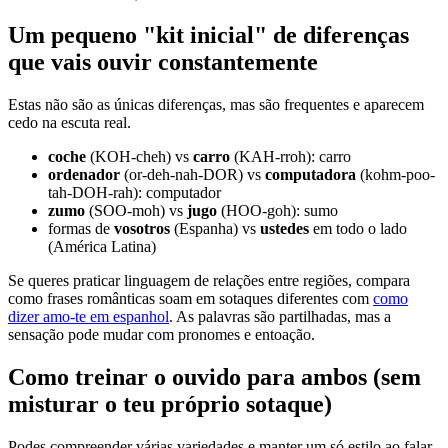
Um pequeno "kit inicial" de diferenças
que vais ouvir constantemente
Estas não são as únicas diferenças, mas são frequentes e aparecem
cedo na escuta real.
coche
(KOH-cheh) vs
carro
(KAH-rroh): carro
ordenador
(or-deh-nah-DOR) vs
computadora
(kohm-poo-
tah-DOH-rah): computador
zumo
(SOO-moh) vs
jugo
(HOO-goh): sumo
formas de
vosotros
(Espanha) vs
ustedes
em todo o lado
(América Latina)
Se queres praticar linguagem de relações entre regiões, compara
como frases românticas soam em sotaques diferentes com
como
dizer amo-te em espanhol
. As palavras são partilhadas, mas a
sensação pode mudar com pronomes e entoação.
Como treinar o ouvido para ambos (sem
misturar o teu próprio sotaque)
Podes compreender várias variedades e manter um só estilo ao falar.