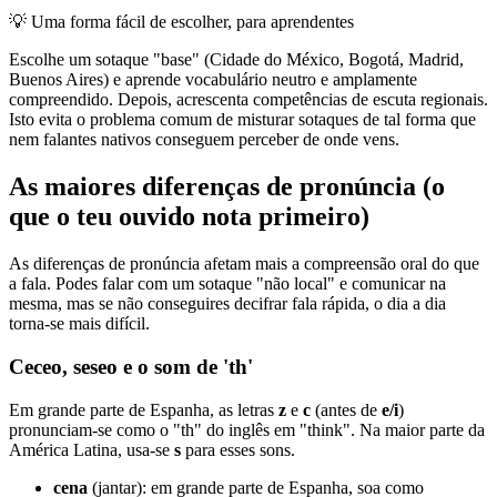
💡
Uma forma fácil de escolher, para aprendentes
Escolhe um sotaque "base" (Cidade do México, Bogotá, Madrid,
Buenos Aires) e aprende vocabulário neutro e amplamente
compreendido. Depois, acrescenta competências de escuta regionais.
Isto evita o problema comum de misturar sotaques de tal forma que
nem falantes nativos conseguem perceber de onde vens.
As maiores diferenças de pronúncia (o
que o teu ouvido nota primeiro)
As diferenças de pronúncia afetam mais a compreensão oral do que
a fala. Podes falar com um sotaque "não local" e comunicar na
mesma, mas se não conseguires decifrar fala rápida, o dia a dia
torna-se mais difícil.
Ceceo, seseo e o som de 'th'
Em grande parte de Espanha, as letras
z
e
c
(antes de
e/i
)
pronunciam-se como o "th" do inglês em "think". Na maior parte da
América Latina, usa-se
s
para esses sons.
cena
(jantar): em grande parte de Espanha, soa como