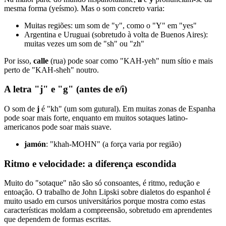
mesma forma (yeísmo). Mas o som concreto varia:
Muitas regiões: um som de "y", como o "Y" em "yes"
Argentina e Uruguai (sobretudo à volta de Buenos Aires):
muitas vezes um som de "sh" ou "zh"
Por isso,
calle
(rua) pode soar como "KAH-yeh" num sítio e mais
perto de "KAH-sheh" noutro.
A letra "j" e "g" (antes de e/i)
O som de
j
é "kh" (um som gutural). Em muitas zonas de Espanha
pode soar mais forte, enquanto em muitos sotaques latino-
americanos pode soar mais suave.
jamón
: "khah-MOHN" (a força varia por região)
Ritmo e velocidade: a diferença escondida
Muito do "sotaque" não são só consoantes, é ritmo, redução e
entoação. O trabalho de John Lipski sobre dialetos do espanhol é
muito usado em cursos universitários porque mostra como estas
características moldam a compreensão, sobretudo em aprendentes
que dependem de formas escritas.