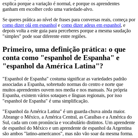
explica porque a variação é normal, e porque os aprendentes
ganham em escolher cedo uma variedade-alvo.
Se queres prática ao nível de frases para conversas reais, começa por
como dizer olá em espanhol
e
como dizer adeus em espanhol
, e
depois volta a este guia para perceberes porque a mesma saudação
"simples" pode soar diferente entre regiões.
Primeiro, uma definição prática: o que
conta como "espanhol de Espanha" e
"espanhol da América Latina"?
"Espanhol de Espanha" costuma significar as variedades padrão
associadas a Espanha, sobretudo normas do centro e norte que
muitos aprendentes ouvem nos media e nos manuais. Na própria
Espanha, existem vários sotaques e línguas regionais, por isso
"espanhol de Espanha" é uma simplificação.
"Espanhol da América Latina" é um guarda-chuva ainda maior.
Abrange o México, a América Central, as Caraíbas e a América do
Sul, cada um com pronúncia e vocabulário distintos. Um aprendente
de espanhol do México e um aprendente de espanhol da Argentina
são ambos "latino-americanos", mas não vão soar da mesma forma.