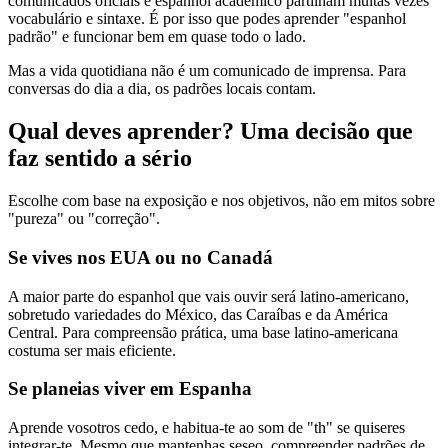
comunicados oficiais e espanhol académico partilham muitas vezes
vocabulário e sintaxe. É por isso que podes aprender "espanhol
padrão" e funcionar bem em quase todo o lado.
Mas a vida quotidiana não é um comunicado de imprensa. Para
conversas do dia a dia, os padrões locais contam.
Qual deves aprender? Uma decisão que
faz sentido a sério
Escolhe com base na exposição e nos objetivos, não em mitos sobre
"pureza" ou "correção".
Se vives nos EUA ou no Canadá
A maior parte do espanhol que vais ouvir será latino-americano,
sobretudo variedades do México, das Caraíbas e da América
Central. Para compreensão prática, uma base latino-americana
costuma ser mais eficiente.
Se planeias viver em Espanha
Aprende vosotros cedo, e habitua-te ao som de "th" se quiseres
integrar-te. Mesmo que mantenhas seseo, compreender padrões de