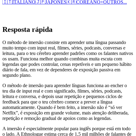
🇮🇹
ITALIANO
🇯🇵
JAPONÊS
🇰🇷
COREANO
+
OUTROS...
Resposta rápida
O método de imersão consiste em aprender uma língua passando
muito tempo com input real, filmes, séries, podcasts, conversas e
leitura, para o teu cérebro aprender padrões como os falantes nativos
os usam. Funciona melhor quando combinas muita escuta com
legendas que podes controlar, cenas repetíveis e um pequeno hábito
diário de fala, em vez de dependeres de exposição passiva em
segundo plano.
O método de imersão para aprender línguas funciona ao encher o
teu dia de input real e com significado, filmes, séries, podcasts,
leitura e conversa, e depois usar repetição e pequenos ciclos de
feedback para que o teu cérebro comece a prever a língua
automaticamente. Quando é bem feito, a imersão não é “só ver
Netflix”, é exposição em grande volume, mais atenção deliberada,
repetição e remoção gradual de apoios como as legendas.
A imersão é especialmente popular para inglês porque está em todo
o lado. A Ethnologue estima cerca de 1,5 mil milhões de falantes de