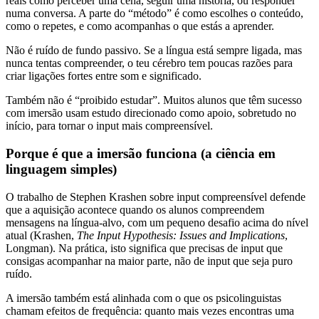
reais como perceber uma cena, seguir uma história, ou responder
numa conversa. A parte do “método” é como escolhes o conteúdo,
como o repetes, e como acompanhas o que estás a aprender.
Não é ruído de fundo passivo. Se a língua está sempre ligada, mas
nunca tentas compreender, o teu cérebro tem poucas razões para
criar ligações fortes entre som e significado.
Também não é “proibido estudar”. Muitos alunos que têm sucesso
com imersão usam estudo direcionado como apoio, sobretudo no
início, para tornar o input mais compreensível.
Porque é que a imersão funciona (a ciência em
linguagem simples)
O trabalho de Stephen Krashen sobre input compreensível defende
que a aquisição acontece quando os alunos compreendem
mensagens na língua-alvo, com um pequeno desafio acima do nível
atual (Krashen,
The Input Hypothesis: Issues and Implications
,
Longman). Na prática, isto significa que precisas de input que
consigas acompanhar na maior parte, não de input que seja puro
ruído.
A imersão também está alinhada com o que os psicolinguistas
chamam efeitos de frequência: quanto mais vezes encontras uma