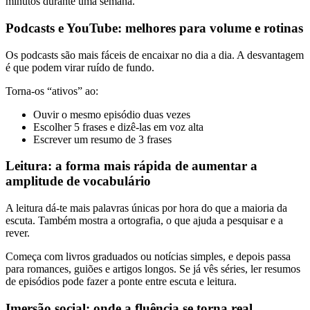
minutos durante uma semana.
Podcasts e YouTube: melhores para volume e rotinas
Os podcasts são mais fáceis de encaixar no dia a dia. A desvantagem
é que podem virar ruído de fundo.
Torna-os “ativos” ao:
Ouvir o mesmo episódio duas vezes
Escolher 5 frases e dizê-las em voz alta
Escrever um resumo de 3 frases
Leitura: a forma mais rápida de aumentar a
amplitude de vocabulário
A leitura dá-te mais palavras únicas por hora do que a maioria da
escuta. Também mostra a ortografia, o que ajuda a pesquisar e a
rever.
Começa com livros graduados ou notícias simples, e depois passa
para romances, guiões e artigos longos. Se já vês séries, ler resumos
de episódios pode fazer a ponte entre escuta e leitura.
Imersão social: onde a fluência se torna real