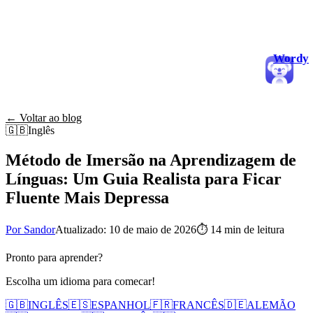
Wordy
← Voltar ao blog
🇬🇧
Inglês
Método de Imersão na Aprendizagem de
Línguas: Um Guia Realista para Ficar
Fluente Mais Depressa
Por Sandor
Atualizado: 10 de maio de 2026
⏱
14 min de leitura
Pronto para aprender?
Escolha um idioma para comecar!
🇬🇧
INGLÊS
🇪🇸
ESPANHOL
🇫🇷
FRANCÊS
🇩🇪
ALEMÃO