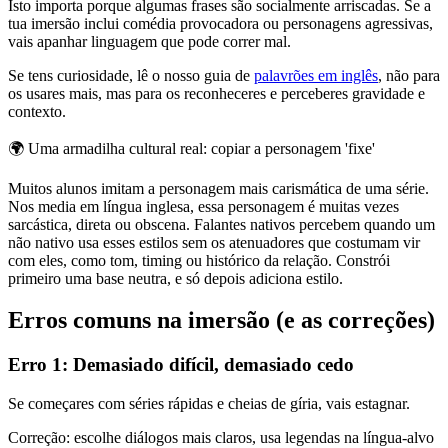
Isto importa porque algumas frases são socialmente arriscadas. Se a
tua imersão inclui comédia provocadora ou personagens agressivas,
vais apanhar linguagem que pode correr mal.
Se tens curiosidade, lê o nosso guia de
palavrões em inglês
, não para
os usares mais, mas para os reconheceres e perceberes gravidade e
contexto.
🌍
Uma armadilha cultural real: copiar a personagem 'fixe'
Muitos alunos imitam a personagem mais carismática de uma série.
Nos media em língua inglesa, essa personagem é muitas vezes
sarcástica, direta ou obscena. Falantes nativos percebem quando um
não nativo usa esses estilos sem os atenuadores que costumam vir
com eles, como tom, timing ou histórico da relação. Constrói
primeiro uma base neutra, e só depois adiciona estilo.
Erros comuns na imersão (e as correções)
Erro 1: Demasiado difícil, demasiado cedo
Se começares com séries rápidas e cheias de gíria, vais estagnar.
Correção: escolhe diálogos mais claros, usa legendas na língua-alvo